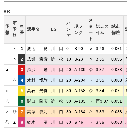
8R
ス
雨
ハ
予
車
現ラ
タ
試走タ
試走
予
選手名
LG
ン
選
想
番
ンク
ー
イム
偏差
想
デ
ト
×
1
渡辺 稔
川 口
0
B-90
○
3.46
0.061
逃
○
2
広瀬 豪彦
浜 松
10
B-23
○
3.35
0.095
早
▲
3
深沢 隆
川 口
20
A-139
◎
3.37
0.083
し
△
4
木村 悦教
川 口
20
A-204
○
3.35
0.088
展
○
5
高石 光将
川 口
30
A-158
◎
3.34
0.07
Ｓ
△
6
関口 隆広
浜 松
30
A-133
○
再3.37
0.091
一
×
◎
7
高塚 義明
川 口
30
A-184
△
3.33
0.083
展
◎
▲
8
鈴木 清
川 口
50
S-46
○
3.35
0.068
攻