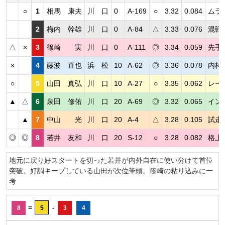
○
1
相馬 康夫
川 口
0
A-169
○
3.32
0.084
ムラ
2
梅内 幹雄
川 口
0
A-84
△
3.33
0.076
混戦
△
×
3
篠崎 実
川 口
0
A-111
◎
3.34
0.059
先手
×
4
藤波 直也
浜 松
10
A-62
◎
3.36
0.078
内枠
○
5
山田 真弘
川 口
10
A-27
○
3.35
0.062
レー
▲
△
6
泉田 修佑
川 口
20
A-69
◎
3.32
0.065
イン
▲
7
中山 光
川 口
20
A-4
△
3.28
0.105
試走
◎
◎
8
若井 友和
川 口
20
S-12
○
3.28
0.082
格上
地元に戻り好スタートを切った若井が内外自在に使い分けて首位
突破。好調キープしている山田が次位筆頭。篠崎の粘り込みに一
考
=
-
8
5
3
4