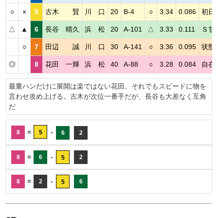
○
×
5
古木 賢
川 口
20
B-4
○
3.34
0.086
初日
△
▲
6
長谷 晴久
浜 松
20
A-101
△
3.33
0.111
Ｓ甘
○
7
田辺 誠
川 口
30
A-141
○
3.36
0.095
状態
◎
8
花田 一輝
浜 松
40
A-88
○
3.28
0.084
自在
最重ハンだけに展開は楽ではない花田。それでもスピードに物を
言わせ攻め上げる。古木が次位一番手だが、長谷も大差なく互角
だ
=
-
8
5
6
2
=
-
8
6
2
5
=
-
8
2
6
5