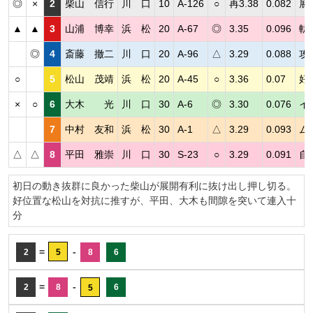
◎
×
2
柴山 信行
川 口
10
A-126
○
再3.38
0.082
展
▲
▲
3
山浦 博幸
浜 松
20
A-67
◎
3.35
0.096
軌
◎
4
斎藤 撤二
川 口
20
A-96
△
3.29
0.088
攻
○
5
松山 茂靖
浜 松
20
A-45
○
3.36
0.07
好
×
○
6
大木 光
川 口
30
A-6
◎
3.30
0.076
イ
7
中村 友和
浜 松
30
A-1
△
3.29
0.093
ム
△
△
8
平田 雅崇
川 口
30
S-23
○
3.29
0.091
自
初日の動き抜群に良かった柴山が展開有利に抜け出し押し切る。
好位置な松山を対抗に推すが、平田、大木も間隙を突いて連入十
分
=
-
2
5
8
6
=
-
2
8
6
5