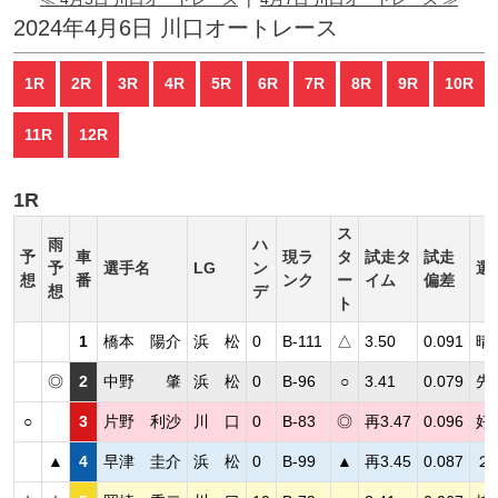
2024年4月6日 川口オートレース
1R
2R
3R
4R
5R
6R
7R
8R
9R
10R
11R
12R
1R
ス
雨
ハ
予
車
現ラ
タ
試走タ
試走
予
選手名
LG
ン
選
想
番
ンク
ー
イム
偏差
想
デ
ト
1
橋本 陽介
浜 松
0
B-111
△
3.50
0.091
晴
◎
2
中野 肇
浜 松
0
B-96
○
3.41
0.079
先
○
3
片野 利沙
川 口
0
B-83
◎
再3.47
0.096
好
▲
4
早津 圭介
浜 松
0
B-99
▲
再3.45
0.087
２