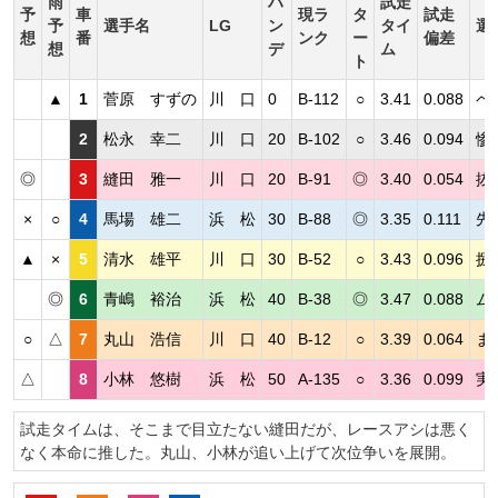
雨
ハ
試走
予
車
現ラ
タ
試走
予
選手名
LG
ン
タイ
選
想
番
ンク
ー
偏差
想
デ
ム
ト
▲
1
菅原 すずの
川 口
0
B-112
○
3.41
0.088
ペ
2
松永 幸二
川 口
20
B-102
○
3.46
0.094
惨
◎
3
縫田 雅一
川 口
20
B-91
◎
3.40
0.054
抜
×
○
4
馬場 雄二
浜 松
30
B-88
◎
3.35
0.111
先
▲
×
5
清水 雄平
川 口
30
B-52
○
3.43
0.096
捌
◎
6
青嶋 裕治
浜 松
40
B-38
◎
3.47
0.088
ム
○
△
7
丸山 浩信
川 口
40
B-12
○
3.39
0.064
ま
△
8
小林 悠樹
浜 松
50
A-135
○
3.36
0.099
実
試走タイムは、そこまで目立たない縫田だが、レースアシは悪く
なく本命に推した。丸山、小林が追い上げて次位争いを展開。