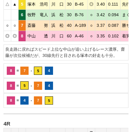
△
▲
5
塚本 浩司
川 口
30
B-45
◎
3.40
0.111
先行
6
牧野 竜人
浜 松
30
B-76
○
3.42
0.094
まく
○
○
7
斎藤 努
浜 松
40
A-189
○
3.37
0.087
勝ち
◎
◎
8
中山 透
川 口
60
A-46
○
3.35
0.102
着実
良走路に戻ればスピード上位な中山が追い上げるレース濃厚。齋
藤が次位候補だが、30線先行と目される塚本の好走も十分。
=
-
8
7
4
5
=
-
8
5
7
4
=
-
8
4
7
5
4R