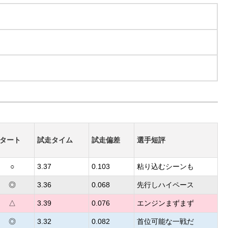
タート
試走タイム
試走偏差
選手短評
○
3.37
0.103
粘り込むシーンも
◎
3.36
0.068
先行しハイペース
△
3.39
0.076
エンジンまずまず
◎
3.32
0.082
首位可能な一戦だ