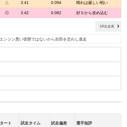
△
3.41
0.094
晴れは厳しい戦い
◎
3.42
0.082
好Ｓから攻め込む
1R出走表
エンジン悪い状態ではないから吉田を交わし逃走
タート
試走タイム
試走偏差
選手短評