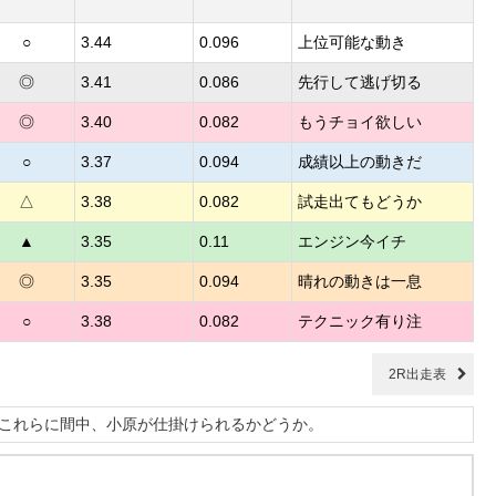
○
3.44
0.096
上位可能な動き
◎
3.41
0.086
先行して逃げ切る
◎
3.40
0.082
もうチョイ欲しい
○
3.37
0.094
成績以上の動きだ
△
3.38
0.082
試走出てもどうか
▲
3.35
0.11
エンジン今イチ
◎
3.35
0.094
晴れの動きは一息
○
3.38
0.082
テクニック有り注
2R出走表
これらに間中、小原が仕掛けられるかどうか。