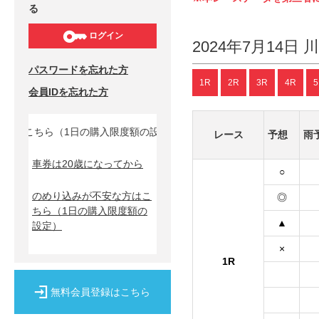
る
ログイン
2024年7月14日
パスワードを忘れた方
1R
2R
3R
4R
5
会員IDを忘れた方
ちら（1日の購入限度額の設定）↓
レース
予想
雨
車券は20歳になってから
○
のめり込みが不安な方はこ
◎
ちら
（1日の購入限度額の
▲
設定）
×
1R
無料会員登録はこちら