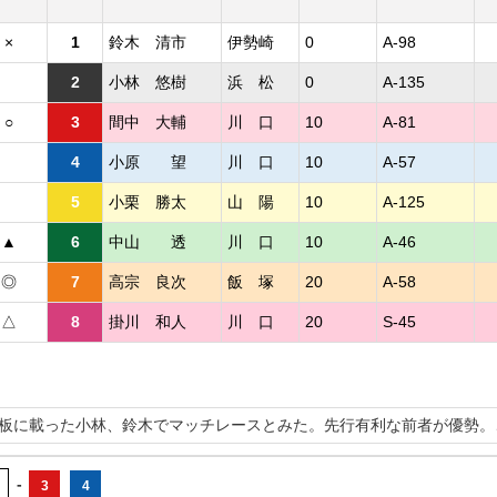
×
1
鈴木 清市
伊勢崎
0
A-98
2
小林 悠樹
浜 松
0
A-135
○
3
間中 大輔
川 口
10
A-81
4
小原 望
川 口
10
A-57
5
小栗 勝太
山 陽
10
A-125
▲
6
中山 透
川 口
10
A-46
◎
7
高宗 良次
飯 塚
20
A-58
△
8
掛川 和人
川 口
20
S-45
板に載った小林、鈴木でマッチレースとみた。先行有利な前者が優勢。
-
3
4