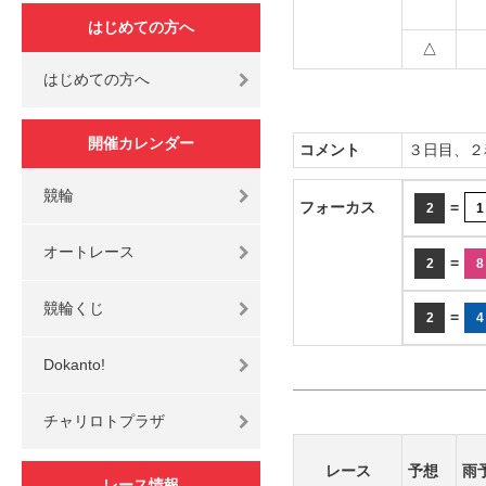
はじめての方へ
△
はじめての方へ
開催カレンダー
コメント
３日目、２
競輪
フォーカス
=
2
1
オートレース
=
2
8
競輪くじ
=
2
4
Dokanto!
チャリロトプラザ
レース
予想
雨
レース情報