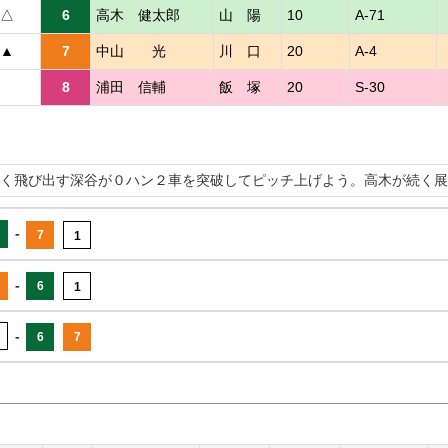
△
6
高木 健太郎
山 陽
10
A-71
▲
7
中山 光
川 口
20
A-4
8
浦田 信輔
飯 塚
20
S-30
鋭く飛び出す深谷が０ハン２車を突破してピッチ上げよう。高木が続く
-
7
1
-
6
1
-
6
7