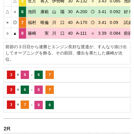
△
5
生方 将人
伊勢崎
30
A-132
○
3.43
0.085
池田
△
○
6
池田 康範
山 陽
30
A-200
◎
3.41
0.092
好Ｓ
×
◎
7
福村 唯倫
川 口
40
A-170
◎
3.41
0.09
試走
○
▲
8
篠崎 実
川 口
40
A-111
○
3.39
0.084
前節
前節の３日目から連勝とエンジン良好な渡邉が、すんなり抜け出
してオープニングを飾る。その前回、優出を果たした篠崎が次
位。
=
-
3
8
6
7
=
-
3
6
8
7
=
-
3
7
8
6
2R