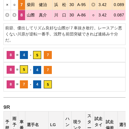
×
○
7
柴田 健治
浜 松
30
A-95
◎
3.42
0.089
◎
◎
8
山際 真介
川 口
30
A-86
○
3.42
0.087
前節、優出してリズム良好な山際が７車抜き敢行。レースアシ悪
くない川原が逆転一番手。浅野も前団突破できれば連絡み十分
だ。
=
-
8
4
7
5
=
-
8
5
4
7
=
-
8
7
4
5
9R
ス
雨
ハ
試走
予
車
現ラ
タ
試走
予
選手名
LG
ン
タイ
選手
想
番
ンク
ー
偏差