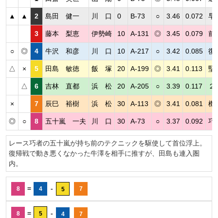
▲
▲
2
島田 健一
川 口
0
B-73
○
3.46
0.072
早
3
藤本 梨恵
伊勢崎
10
A-131
◎
3.45
0.079
前
○
◎
4
牛沢 和彦
川 口
10
A-217
○
3.42
0.085
復
△
×
5
田島 敏徳
飯 塚
20
A-199
◎
3.41
0.113
堅
△
6
吉林 直都
浜 松
20
A-205
○
3.39
0.117
２
×
7
辰巳 裕樹
浜 松
30
A-113
◎
3.41
0.081
機
◎
○
8
五十嵐 一夫
川 口
30
A-73
○
3.37
0.092
巧
レース巧者の五十嵐が持ち前のテクニックを駆使して首位浮上。
復帰戦で動き悪くなかった牛澤を相手に推すが、田島も連入圏
内。
=
-
8
4
7
5
=
-
8
5
4
7