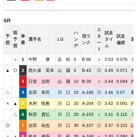
6R
ス
雨
ハ
試走
予
車
現ラ
タ
試走
予
選手名
LG
ン
タイ
選
想
番
ンク
ー
偏差
想
デ
ム
ト
○
1
中野 肇
浜 松
0
B-96
○
3.53
0.076
Ｓ
▲
◎
2
西久保 英幸
山 陽
0
B-43
◎
3.49
0.071
先
3
日室 志郎
山 陽
10
B-30
○
3.44
0.094
内
△
4
吉田 幸司
川 口
10
A-180
◎
3.46
0.07
乗
×
▲
5
木村 悦教
川 口
20
A-204
◎
3.42
0.091
内
△
6
秋田 貴弘
川 口
20
A-153
○
3.41
0.115
Ｓ
◎
7
吉田 祐也
川 口
30
A-107
◎
3.37
0.101
試
○
×
8
鈴木 健吾
浜 松
30
A-168
○
3.40
0.084
着