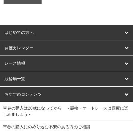
はじめての方へ
はじめての方へ
開催カレンダー
競輪
レース情報
オートレース
レース予想
競輪場一覧
競輪くじ
レース結果
北日本
函館競輪場
青森競輪場
いわき平競輪場
おすすめコンテンツ
車券の購入は20歳になってから ～競輪・オートレースは適度に楽
Dokanto!
キャリーオーバー一覧
関
競輪選手情報
弥彦競輪場
前橋競輪場
取手競輪場
宇都宮競輪場
しみましょう～
東
大宮競輪場
西武園競輪場
京王閣競輪場
立川競輪場
チャリロトプラザ
Perfecta Navi
車券の購入にのめり込む不安のある方のご相談