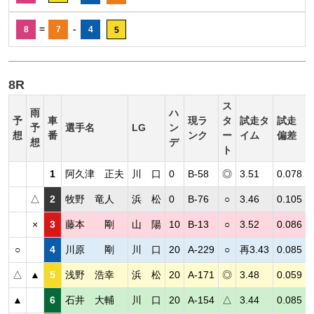
=
-
8
7
4
5
8R
ス
雨
ハ
予
車
現ラ
タ
試走タ
試走
予
選手名
LG
ン
想
番
ンク
ー
イム
偏差
想
デ
ト
1
阿久津 正夫
川 口
0
B-58
◎
3.51
0.078
△
2
牧野 竜人
浜 松
0
B-76
○
3.46
0.105
×
3
藤本 剛
山 陽
10
B-13
○
3.52
0.086
○
4
川原 剛
川 口
20
A-229
○
再3.43
0.085
△
▲
5
浅野 浩幸
浜 松
20
A-171
◎
3.48
0.059
▲
6
石井 大輔
川 口
20
A-154
△
3.44
0.085