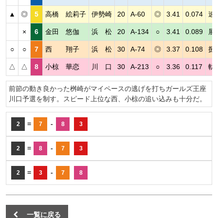
▲
◎
5
高橋 絵莉子
伊勢崎
20
A-60
◎
3.41
0.074
速
×
6
金田 悠伽
浜 松
20
A-134
○
3.41
0.089
展
○
○
7
西 翔子
浜 松
30
A-74
◎
3.37
0.108
捌
△
△
8
小椋 華恋
川 口
30
A-213
○
3.36
0.117
軌
前節の動き良かった桝崎がマイペースの逃げを打ちガールズ王座
川口予選を制す。スピード上位な西、小椋の追い込みも十分だ。
=
-
2
7
8
3
=
-
2
8
7
3
=
-
2
3
7
8
一覧に戻る