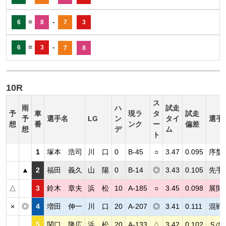
=
-
6
8
7
3
=
-
6
3
7
8
10R
ス
雨
ハ
試走
予
車
現ラ
タ
試走
予
選手名
LG
ン
タイ
選手
想
番
ンク
ー
偏差
想
デ
ム
ト
1
塚本 浩司
川 口
0
B-45
○
3.47
0.095
序盤
▲
2
福田 義久
山 陽
0
B-14
◎
3.43
0.105
先手
△
3
鈴木 章夫
浜 松
10
A-185
○
3.45
0.098
展開
×
◎
4
増田 伸一
川 口
20
A-207
◎
3.41
0.111
混戦
5
関口 隆広
浜 松
20
A-133
△
3.42
0.102
Ｓの