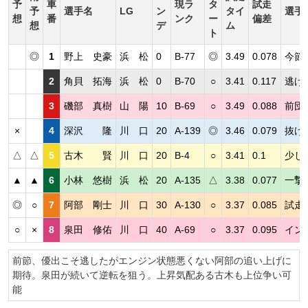
予
車
現ラ
タ
試走
予
選手名
LG
ン
タイ
選手
想
番
ンク
ー
偏差
想
デ
ム
ト
◎
1
野上 史豪
浜 松
0
B-77
◎
3.49
0.078
今節
2
角貝 拓海
浜 松
0
B-70
○
3.41
0.117
逃げ
3
磯部 真樹
山 陽
10
B-69
○
3.49
0.088
前団
×
4
深沢 隆
川 口
20
A-139
◎
3.46
0.079
抜け
△
△
5
古木 賢
川 口
20
B-4
○
3.41
0.1
少し
▲
▲
6
小林 悠樹
浜 松
20
A-135
△
3.38
0.077
一撃
◎
○
7
阿部 剛士
川 口
30
A-130
○
3.37
0.085
試走
○
×
8
泉田 修佑
川 口
40
A-69
○
3.37
0.095
イン
前節、優出こそ逃したがエンジン状態悪くない阿部の追い上げに
期待。泉田が続いて逆転を狙う。上昇気配ある古木も上位争い可
能