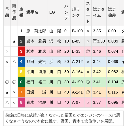
ス
雨
ハ
予
車
現ラ
タ
試走タ
試走
予
選手名
LG
ン
選
想
番
ンク
ー
イム
偏差
想
デ
ト
1
原 菊太郎
山 陽
0
B-100
○
3.55
0.091
タ
▲
2
岩本 君男
浜 松
10
B-85
○
再3.50
0.089
乗
×
3
杉本 雅彦
山 陽
20
B-33
◎
3.46
0.074
し
○
△
4
野田 光宏
浜 松
20
A-212
○
3.44
0.069
イ
5
平川 博康
川 口
30
A-164
○
3.42
0.082
福
◎
◎
6
福田 裕二
川 口
30
A-159
◎
3.41
0.104
先
▲
×
7
田辺 誠
川 口
40
A-141
◎
3.41
0.116
も
△
○
8
青木 治親
川 口
40
A-97
○
3.37
0.095
最
前節は日毎に成績が良くなかった福田だがエンジンのベースは悪
くなさそうなので本命に推す。野田、青木で次位争いを展開。