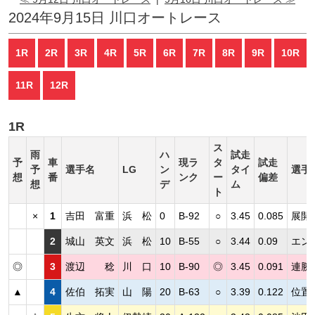
2024年9月15日 川口オートレース
1R
2R
3R
4R
5R
6R
7R
8R
9R
10R
11R
12R
1R
ス
雨
ハ
試走
予
車
現ラ
タ
試走
予
選手名
LG
ン
タイ
選手
想
番
ンク
ー
偏差
想
デ
ム
ト
×
1
吉田 富重
浜 松
0
B-92
○
3.45
0.085
展開
2
城山 英文
浜 松
10
B-55
○
3.44
0.09
エン
◎
3
渡辺 稔
川 口
10
B-90
◎
3.45
0.091
連勝
▲
4
佐伯 拓実
山 陽
20
B-63
○
3.39
0.122
位置