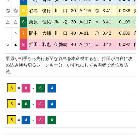
◎
◎
5
谷島 俊行
川 口
30
A-195
◎
3.41
0.088
先
△
△
6
栗原 佳祐
浜 松
30
A-117
○
3.41
0.109
ま
○
7
間中 大輔
川 口
40
A-81
◎
3.42
0.089
久
○
▲
8
押田 和也
伊勢崎
40
A-114
○
3.42
0.092
自
栗原が相手なら先行必至な谷島を本命視するが、押田が自在に攻
め込み勝ち切るシーンも十分。いずれにしても両者で首位攻防
戦。
=
-
5
8
6
4
=
-
5
6
8
4
=
-
5
4
8
6