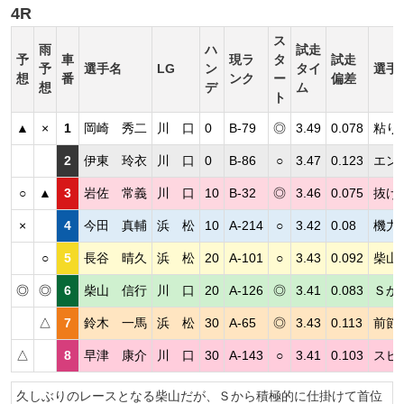
4R
ス
雨
ハ
試走
予
車
現ラ
タ
試走
予
選手名
LG
ン
タイ
選手
想
番
ンク
ー
偏差
想
デ
ム
ト
▲
×
1
岡崎 秀二
川 口
0
B-79
◎
3.49
0.078
粘り
2
伊東 玲衣
川 口
0
B-86
○
3.47
0.123
エン
○
▲
3
岩佐 常義
川 口
10
B-32
◎
3.46
0.075
抜け
×
4
今田 真輔
浜 松
10
A-214
○
3.42
0.08
機力
○
5
長谷 晴久
浜 松
20
A-101
○
3.43
0.092
柴山
◎
◎
6
柴山 信行
川 口
20
A-126
◎
3.41
0.083
Ｓか
△
7
鈴木 一馬
浜 松
30
A-65
◎
3.43
0.113
前節
△
8
早津 康介
川 口
30
A-143
○
3.41
0.103
スピ
久しぶりのレースとなる柴山だが、Ｓから積極的に仕掛けて首位