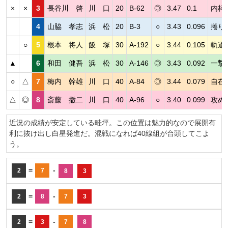
×
×
3
長谷川 啓
川 口
20
B-62
◎
3.47
0.1
内枠
4
山脇 孝志
浜 松
20
B-3
○
3.43
0.096
捲り
○
5
根本 将人
飯 塚
30
A-192
○
3.44
0.105
軌道
▲
6
和田 健吾
浜 松
30
A-146
◎
3.43
0.092
一撃
○
△
7
梅内 幹雄
川 口
40
A-84
◎
3.44
0.079
自在
△
◎
8
斎藤 撤二
川 口
40
A-96
○
3.40
0.099
攻め
近況の成績が安定している畦坪。この位置は魅力的なので展開有
利に抜け出し白星発進だ。混戦になれば40線組が台頭してこよ
う。
=
-
2
7
8
3
=
-
2
8
7
3
=
-
2
3
7
8