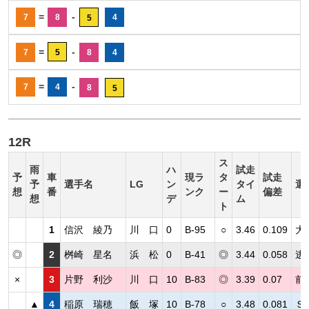
=
-
7
8
4
5
=
-
7
5
8
4
=
-
7
4
8
5
12R
ス
雨
ハ
試走
予
車
現ラ
タ
試走
予
選手名
LG
ン
タイ
選
想
番
ンク
ー
偏差
想
デ
ム
ト
1
信沢 綾乃
川 口
0
B-95
○
3.46
0.109
大
◎
2
桝崎 星名
浜 松
0
B-41
◎
3.44
0.058
逃
×
3
片野 利沙
川 口
10
B-83
◎
3.39
0.07
前
▲
4
稲原 瑞穂
飯 塚
10
B-78
○
3.48
0.081
Ｓ