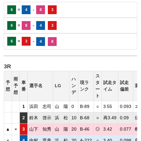
=
-
6
4
8
3
=
-
6
8
4
3
=
-
6
3
4
8
3R
ス
雨
ハ
予
車
現ラ
タ
試走タ
試走
予
選手名
LG
ン
選
想
番
ンク
ー
イム
偏差
想
デ
ト
1
浜田 忠司
山 陽
0
B-89
○
3.55
0.093
エ
2
鈴木 啓示
浜 松
10
B-68
○
再3.49
0.09
位
▲
×
3
山下 知秀
山 陽
20
B-46
◎
3.42
0.077
機
×
4
中村 晋典
浜 松
20
A-222
○
3.40
0.098
良