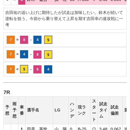
吉田祐の追い上げに期待したが試走は加味したい。鈴木が続いて
逆転を狙う。今節から乗り替えて上昇を期す吉田幸の速攻戦に一
考
=
-
7
8
4
5
=
-
7
4
8
5
=
-
7
5
8
4
7R
ス
雨
ハ
試走
予
車
現ラ
タ
試走
予
選手名
LG
ン
タイ
選
想
番
ンク
ー
偏差
想
デ
ム
ト
1
田斎 英世
山 陽
0
B-75
◎
3.48
0.067
逃