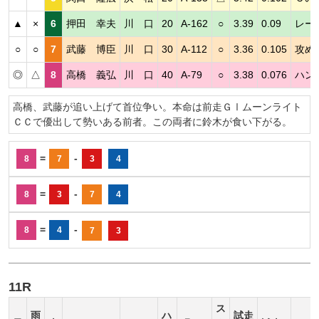
▲
×
6
押田 幸夫
川 口
20
A-162
○
3.39
0.09
レー
○
○
7
武藤 博臣
川 口
30
A-112
○
3.36
0.105
攻め
◎
△
8
高橋 義弘
川 口
40
A-79
○
3.38
0.076
ハン
高橋、武藤が追い上げて首位争い。本命は前走ＧⅠムーンライト
ＣＣで優出して勢いある前者。この両者に鈴木が食い下がる。
=
-
8
7
3
4
=
-
8
3
7
4
=
-
8
4
7
3
11R
ス
雨
ハ
試走