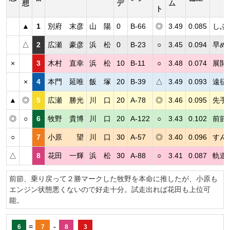
想
デ
ム
ト
▲
1
別府 末彦
山 陽
0
B-66
◎
3.49
0.085
しぶ
△
2
広瀬 豪彦
浜 松
0
B-23
○
3.45
0.094
早め
×
3
木村 直幸
浜 松
10
B-11
○
3.48
0.074
展開
×
4
本門 延唯
飯 塚
20
B-39
△
3.49
0.093
遠征
▲
◎
5
広瀬 勝光
川 口
20
A-78
◎
3.46
0.095
先手
◎
○
6
牧野 貴博
川 口
20
A-122
○
3.43
0.102
前節
○
7
小原 望
川 口
30
A-57
◎
3.40
0.096
すん
△
8
花田 一輝
浜 松
30
A-88
○
3.41
0.087
軌道
前節、乗り戻って２勝マークした牧野を本命に推したが、小原も
エンジン状態悪くないので好走十分。試走出れば花田も上位可
能。
=
-
6
7
8
3