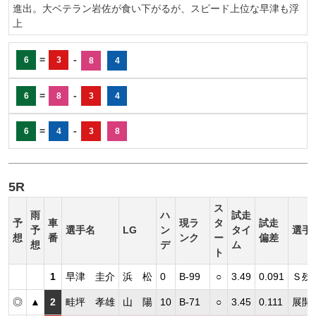
進出。大ベテラン岩佐が食い下がるが、スピード上位な早津も浮
上
=
-
6
3
8
4
=
-
6
8
3
4
=
-
6
4
3
8
5R
ス
雨
ハ
試走
予
車
現ラ
タ
試走
予
選手名
LG
ン
タイ
選手
想
番
ンク
ー
偏差
想
デ
ム
ト
1
早津 圭介
浜 松
0
B-99
○
3.49
0.091
Ｓ残
◎
▲
2
畦坪 孝雄
山 陽
10
B-71
○
3.45
0.111
展開