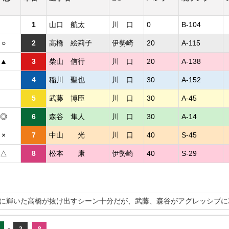
1
山口 航太
川 口
0
B-104
○
2
高橋 絵莉子
伊勢崎
20
A-115
▲
3
柴山 信行
川 口
20
A-138
4
稲川 聖也
川 口
30
A-152
5
武藤 博臣
川 口
30
A-45
◎
6
森谷 隼人
川 口
30
A-14
×
7
中山 光
川 口
40
S-45
△
8
松本 康
伊勢崎
40
S-29
に輝いた高橋が抜け出すシーン十分だが、武藤、森谷がアグレッシブに
-
2
8