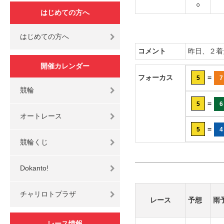
○
はじめての方へ
はじめての方へ
コメント
昨日、２着
開催カレンダー
フォーカス
=
5
7
競輪
=
5
6
オートレース
=
5
4
競輪くじ
Dokanto!
チャリロトプラザ
レース
予想
雨
レース情報