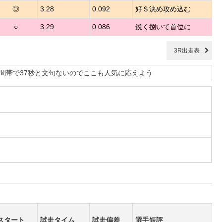
◎
3.28
0.092
好Ｓ決め攻め込む
○
3.29
0.086
鋭く捌いて首位に
3R出走表
間帯で37秒と文句ないのでここも人気に応えよう
スタート
試走タイム
試走偏差
選手短評