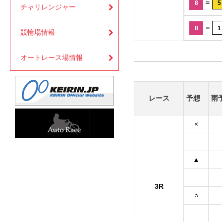
=
8
5
チャリレンジャー
=
8
1
競輪場情報
オートレース場情報
レース
予想
雨
×
▲
3R
○