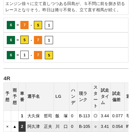
エンジン徐々に立て直しつつある田島が、Ｓ不問に前を捌き切る
レースとなりそう。昨日は捲り不発も、立て直す相馬が続く。
=
-
6
7
5
1
=
-
6
5
7
1
=
-
6
1
7
5
4R
ス
雨
ハ
試走
予
車
現ラ
タ
試走
予
選手名
LG
ン
タイ
選
想
番
ンク
ー
偏差
想
デ
ム
ト
1
大久保 哲司
飯 塚
0
B-113
◎
3.44
0.077
早
×
▲
2
阿久津 正夫
川 口
0
B-105
○
3.41
0.054
昨