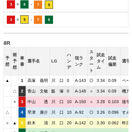
=
-
3
6
7
5
=
-
3
5
7
6
8R
ス
雨
ハ
試走
予
車
現ラ
タ
試走
予
選手名
LG
ン
タイ
選手
想
番
ンク
ー
偏差
想
デ
ム
ト
▲
1
高塚 義明
川 口
0
A-143
◎
3.34
0.09
ペー
△
2
青山 文敏
飯 塚
0
A-148
○
3.34
0.09
機力
×
3
中山 透
川 口
10
A-150
○
3.28
0.103
後半
△
4
早津 康介
川 口
10
A-92
◎
3.26
0.096
すん
○
▲
5
鈴木 清
川 口
20
A-142
◎
3.30
0.062
昨日