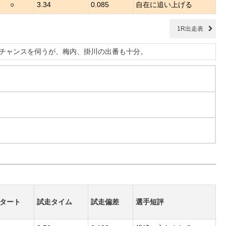
○
3.34
0.085
自在に追い上げる
1R出走表
チャンスを伺うが、梅内、掛川の出番も十分。
タート
試走タイム
試走偏差
選手短評