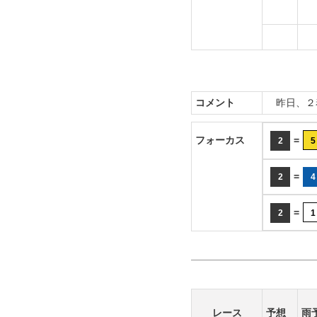
コメント
昨日、２着
フォーカス
=
2
5
=
2
4
=
2
1
レース
予想
雨