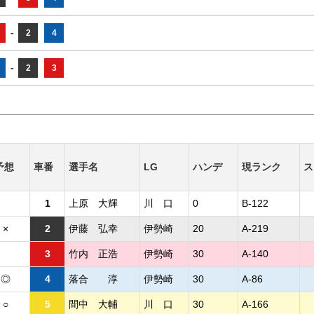
-
2
4
-
2
3
予想
車番
選手名
LG
ハンデ
現ランク
ス
1
上原 大輝
川 口
0
B-122
×
2
伊藤 弘幸
伊勢崎
20
A-219
3
竹内 正浩
伊勢崎
30
A-140
◎
4
落合 淳
伊勢崎
30
A-86
○
5
間中 大輔
川 口
30
A-166