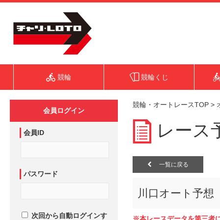
競輪
競輪くじ
競輪・オートレースTOP
>
会員ログイン
レース
会員ID
一覧に戻る
パスワード
川口オート予想
次回から自動ログインす
※本レースデータを第三者