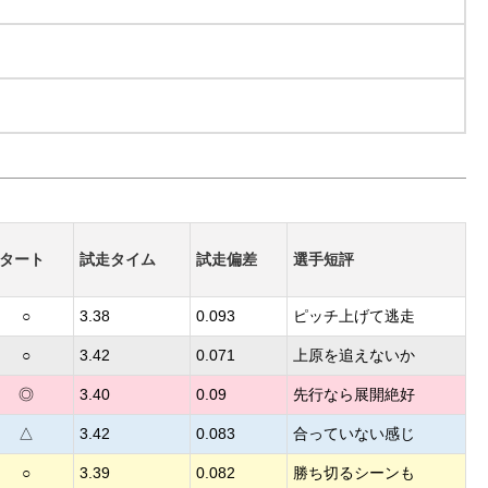
タート
試走タイム
試走偏差
選手短評
○
3.38
0.093
ピッチ上げて逃走
○
3.42
0.071
上原を追えないか
◎
3.40
0.09
先行なら展開絶好
△
3.42
0.083
合っていない感じ
○
3.39
0.082
勝ち切るシーンも