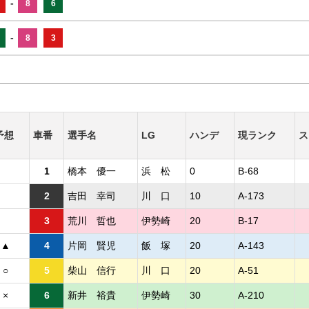
-
8
6
-
8
3
予想
車番
選手名
LG
ハンデ
現ランク
ス
1
橋本 優一
浜 松
0
B-68
2
吉田 幸司
川 口
10
A-173
3
荒川 哲也
伊勢崎
20
B-17
▲
4
片岡 賢児
飯 塚
20
A-143
○
5
柴山 信行
川 口
20
A-51
×
6
新井 裕貴
伊勢崎
30
A-210