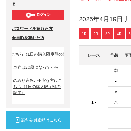
る
ログイン
2025年4月19日
パスワードを忘れた方
1R
2R
3R
4R
5
会員IDを忘れた方
こちら（1日の購入限度額の設定）↓
レース
予想
雨
車券は20歳になってから
◎
のめり込みが不安な方はこ
▲
ちら
（1日の購入限度額の
○
設定）
1R
△
無料会員登録はこちら