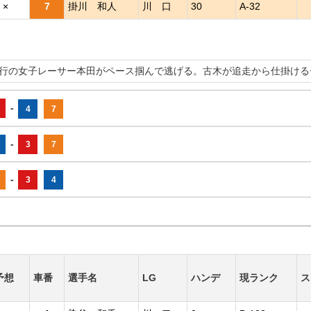
×
7
掛川 和人
川 口
30
A-32
の女子レーサー本田がペース掴んで逃げる。古木が追走から仕掛ける
-
4
7
-
3
7
-
3
4
予想
車番
選手名
LG
ハンデ
現ランク
ス