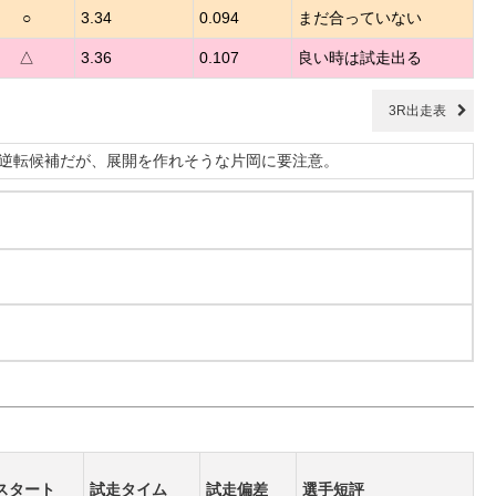
○
3.34
0.094
まだ合っていない
△
3.36
0.107
良い時は試走出る
3R出走表
逆転候補だが、展開を作れそうな片岡に要注意。
スタート
試走タイム
試走偏差
選手短評