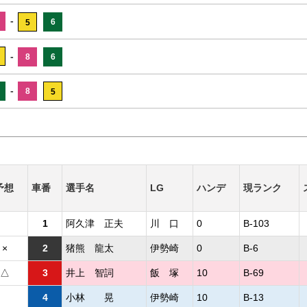
-
6
5
-
8
6
-
8
5
予想
車番
選手名
LG
ハンデ
現ランク
1
阿久津 正夫
川 口
0
B-103
×
2
猪熊 龍太
伊勢崎
0
B-6
△
3
井上 智詞
飯 塚
10
B-69
4
小林 晃
伊勢崎
10
B-13