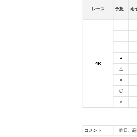
レース
予想
雨
▲
4R
△
×
◎
○
コメント
昨日、高橋