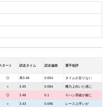
スタート
試走タイム
試走偏差
選手短評
◎
再3.48
0.054
タイムが足りない
○
3.45
0.084
機力上向いた感じ
◎
3.48
0.1
０ハン突破が鍵に
○
3.43
0.096
レース上手いが