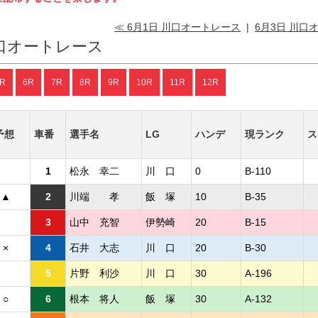
≪ 6月1日 川口オートレース
|
6月3日 川口
 川口オートレース
R
6R
7R
8R
9R
10R
11R
12R
予想
車番
選手名
LG
ハンデ
現ランク
ス
1
松永 幸二
川 口
0
B-110
▲
2
川端 孝
飯 塚
10
B-35
3
山中 充智
伊勢崎
20
B-15
×
4
石井 大志
川 口
20
B-30
5
片野 利沙
川 口
30
A-196
○
6
根本 将人
飯 塚
30
A-132