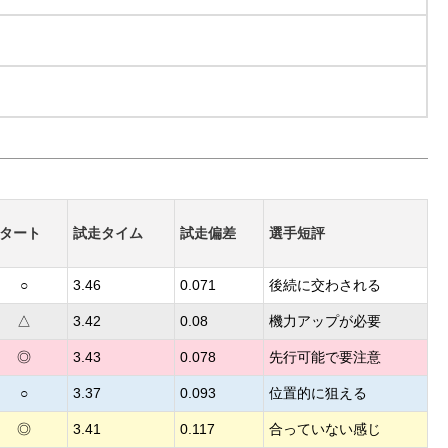
タート
試走タイム
試走偏差
選手短評
○
3.46
0.071
後続に交わされる
△
3.42
0.08
機力アップが必要
◎
3.43
0.078
先行可能で要注意
○
3.37
0.093
位置的に狙える
◎
3.41
0.117
合っていない感じ