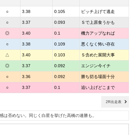
○
3.38
0.105
ピッチ上げて逃走
○
3.37
0.093
Ｓで上原食うかも
◎
3.40
0.1
機力アップなれば
○
3.38
0.109
悪くなく怖い存在
△
3.40
0.103
Ｓ含めた展開大事
◎
3.37
0.092
エンジン今イチ
○
3.36
0.092
勝ち切る場面十分
○
3.37
0.1
追い上げどこまで
2R出走表
感は否めない。同じく白星を挙げた高橋の連勝も。