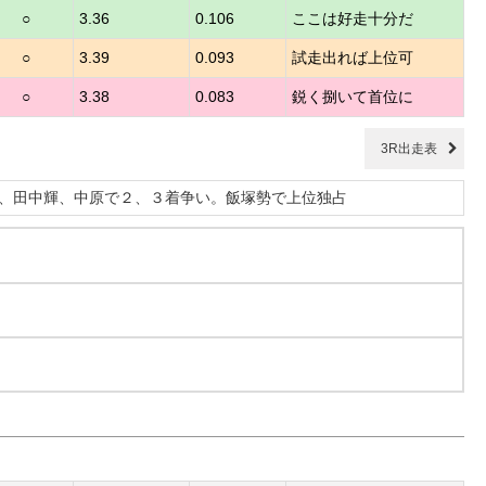
○
3.36
0.106
ここは好走十分だ
○
3.39
0.093
試走出れば上位可
○
3.38
0.083
鋭く捌いて首位に
3R出走表
、田中輝、中原で２、３着争い。飯塚勢で上位独占