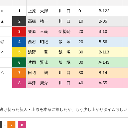
×
1
上原 大輝
川 口
0
B-122
▲
2
高橋 祐一
川 口
10
B-85
3
笠原 三義
伊勢崎
20
B-10
◎
4
西村 昭紀
飯 塚
20
B-56
○
5
浜野 翼
飯 塚
30
B-113
6
片岡 賢児
飯 塚
30
A-143
△
7
田辺 誠
川 口
30
B-14
8
早津 康介
川 口
40
A-55
げ切った新人・上原を本命に推したが、もう少し上がりタイム欲しい
-
7
8