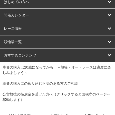
はじめての方へ
はじめての方へ
開催カレンダー
競輪
レース情報
オートレース
レース予想
競輪場一覧
競輪くじ
レース結果
北日本
函館競輪場
青森競輪場
いわき平競輪場
おすすめコンテンツ
車券の購入は20歳になってから ～競輪・オートレースは適度に楽
Dokanto!
キャリーオーバー一覧
関
競輪選手情報
弥彦競輪場
前橋競輪場
取手競輪場
宇都宮競輪場
しみましょう～
東
大宮競輪場
西武園競輪場
京王閣競輪場
立川競輪場
チャリロトプラザ
Perfecta Navi
車券の購入にのめり込む不安のある方のご相談
南
松戸競輪場
千葉競輪場
川崎競輪場
平塚競輪場
公営競技の払戻金を受けた方へ（クリックすると国税庁のページへ
netkeirin
関
移動します）
小田原競輪場
伊東競輪場
静岡競輪場
東
ケイリンガル
中
名古屋競輪場
岐阜競輪場
大垣競輪場
豊橋競輪場