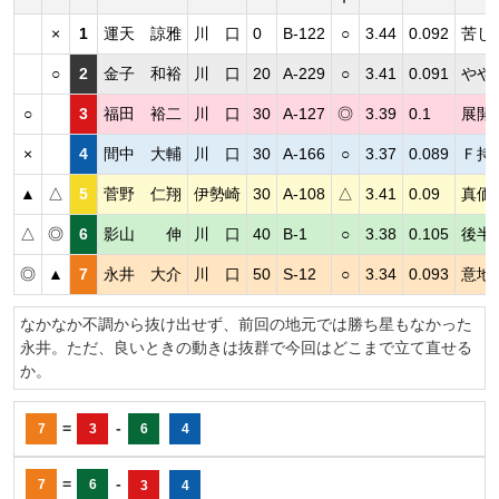
×
1
運天 諒雅
川 口
0
B-122
○
3.44
0.092
苦し
○
2
金子 和裕
川 口
20
A-229
○
3.41
0.091
やや
○
3
福田 裕二
川 口
30
A-127
◎
3.39
0.1
展開
×
4
間中 大輔
川 口
30
A-166
○
3.37
0.089
Ｆ持
▲
△
5
菅野 仁翔
伊勢崎
30
A-108
△
3.41
0.09
真価
△
◎
6
影山 伸
川 口
40
B-1
○
3.38
0.105
後半
◎
▲
7
永井 大介
川 口
50
S-12
○
3.34
0.093
意地
なかなか不調から抜け出せず、前回の地元では勝ち星もなかった
永井。ただ、良いときの動きは抜群で今回はどこまで立て直せる
か。
=
-
7
3
6
4
=
-
7
6
3
4