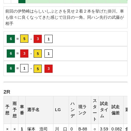
前回の伊勢崎はらしいしぶとさを見せ２着２本を挙げた掛川。車
も徐々に良くなってきた感じで注目の一角。同ハン先行の武藤が
相手
=
-
6
5
3
1
=
-
6
3
5
1
=
-
6
1
3
5
2R
ス
雨
ハ
試走
予
車
現ラ
タ
試走
予
選手名
LG
ン
タイ
選
想
番
ンク
ー
偏差
想
デ
ム
ト
×
×
1
塚本 浩司
川 口
0
B-88
○
3.59
0.082
食