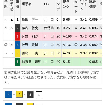
予
車
現ラ
タ
試走
予
選手名
LG
ン
タイ
選
想
番
ンク
ー
偏差
想
デ
ム
ト
×
▲
1
島田 健一
川 口
0
B-65
○
3.41
0.059
後
△
△
2
猿谷 敦史
伊勢崎
10
B-25
○
3.41
0.096
近
3
片野 利沙
川 口
20
A-196
○
3.42
0.074
前
◎
×
4
牧野 貴博
川 口
30
A-137
◎
3.38
0.082
逆
○
○
5
篠崎 実
川 口
30
A-79
○
3.37
0.092
イ
6
加賀谷 建明
川 口
40
S-15
0.085
(欠
前回の山陽では勝ち星がない加賀谷だが、最終日は混戦抜け出す
様子もありアシは悪くなさそうだ。先に抜け出すなら牧野が続
く。
=
-
4
5
2
1