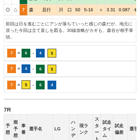
◎
△
7
森 且行
川 口
50
S-16
○
3.31
0.087
キ
前回は日を進むごとにアシが落ちていった感じの森だが、地元に
戻った今回は立て直しを図る。30線攻略がカギも、森谷が相手筆
頭。
=
-
7
6
4
5
=
-
7
4
6
5
=
-
7
5
6
4
7R
ス
雨
ハ
試走
予
車
現ラ
タ
試走
予
選手名
LG
ン
タイ
選手
想
番
ンク
ー
偏差
想
デ
ム
ト