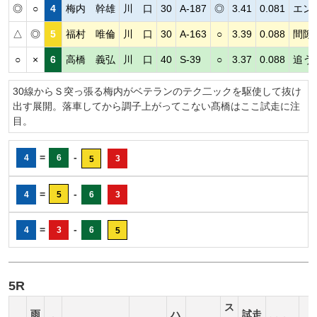
◎
○
4
梅内 幹雄
川 口
30
A-187
◎
3.41
0.081
エン
△
◎
5
福村 唯倫
川 口
30
A-163
○
3.39
0.088
間隙
○
×
6
高橋 義弘
川 口
40
S-39
○
3.37
0.088
追う
30線からＳ突っ張る梅内がベテランのテク二ックを駆使して抜け
出す展開。落車してから調子上がってこない髙橋はここ試走に注
目。
=
-
4
6
3
5
=
-
4
5
6
3
=
-
4
3
6
5
5R
ス
雨
ハ
試走