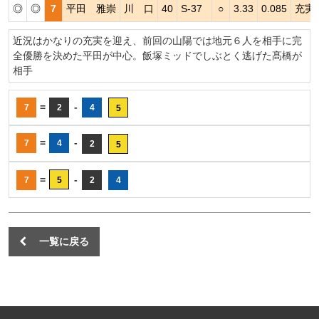
◎
◎
7
平田 雅崇
川 口
40
S-37
○
3.33
0.085
充実
近況はかなりの充実を迎え、前回の山陽では地元６人を相手に完
全優勝を決めた平田が中心。飯塚ミッドでしぶとく逃げた髙橋が
相手
=
-
7
2
4
5
=
-
7
4
2
5
=
-
7
5
2
4
一覧に戻る