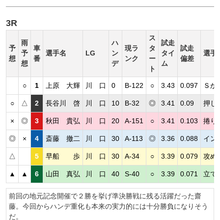
3R
ス
雨
ハ
試走
予
車
現ラ
タ
試走
予
選手名
LG
ン
タイ
選手
想
番
ンク
ー
偏差
想
デ
ム
ト
○
1
上原 大輝
川 口
0
B-122
○
3.43
0.097
Ｓか
○
△
2
長谷川 啓
川 口
10
B-32
◎
3.41
0.09
押し
×
◎
3
秋田 貴弘
川 口
20
A-151
○
3.41
0.103
捲り
◎
×
4
斎藤 撤二
川 口
30
A-113
◎
3.36
0.088
イン
△
5
早船 歩
川 口
30
A-34
○
3.39
0.079
攻め
▲
▲
6
山田 真弘
川 口
40
S-40
○
3.39
0.071
立て
前回の地元記念開催で２勝を挙げ準決勝戦に残る活躍だった齋
藤。今回からハンデ重化も本来の実力的には十分勝負になりそう
だ。