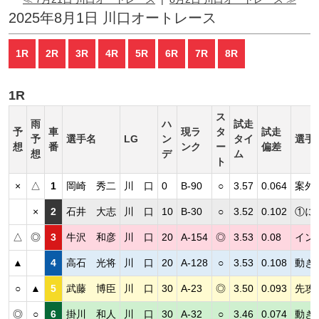
2025年8月1日 川口オートレース
1R
2R
3R
4R
5R
6R
7R
8R
1R
ス
雨
ハ
試走
予
車
現ラ
タ
試走
予
選手名
LG
ン
タイ
選手
想
番
ンク
ー
偏差
想
デ
ム
ト
×
△
1
岡崎 秀二
川 口
0
B-90
○
3.57
0.064
案外
×
2
石井 大志
川 口
10
B-30
○
3.52
0.102
①に
△
◎
3
牛沢 和彦
川 口
20
A-154
◎
3.53
0.08
イン
▲
4
高石 光将
川 口
20
A-128
○
3.53
0.108
動き
○
▲
5
武藤 博臣
川 口
30
A-23
◎
3.50
0.093
先攻
◎
○
6
掛川 和人
川 口
30
A-32
○
3.46
0.074
動き