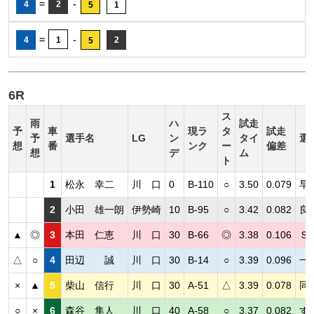
=
-
4
2
5
1
=
-
4
1
2
5
6R
ス
雨
ハ
試走
予
車
現ラ
タ
試走
予
選手名
LG
ン
タイ
選
想
番
ンク
ー
偏差
想
デ
ム
ト
1
松永 幸二
川 口
0
B-110
○
3.50
0.079
早
2
小田 雄一朗
伊勢崎
10
B-95
○
3.42
0.082
良
▲
◎
3
本田 仁恵
川 口
30
B-66
◎
3.38
0.106
Ｓ
△
○
4
田辺 誠
川 口
30
B-14
○
3.39
0.096
一
×
▲
5
柴山 信行
川 口
30
A-51
△
3.39
0.078
同
○
×
6
森谷 隼人
川 口
40
A-58
○
3.37
0.082
す