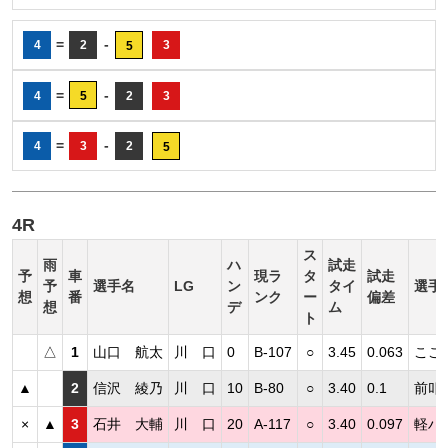
=
-
4
2
3
5
=
-
4
5
2
3
=
-
4
3
2
5
4R
ス
雨
ハ
試走
予
車
現ラ
タ
試走
予
選手名
LG
ン
タイ
選手
想
番
ンク
ー
偏差
想
デ
ム
ト
△
1
山口 航太
川 口
0
B-107
○
3.45
0.063
ここ
▲
2
信沢 綾乃
川 口
10
B-80
○
3.40
0.1
前叩
×
▲
3
石井 大輔
川 口
20
A-117
○
3.40
0.097
軽ハ