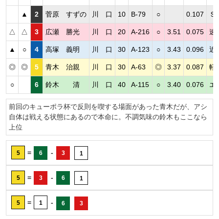
▲
2
菅原 すずの
川 口
10
B-79
○
0.107
Ｓ
△
△
3
広瀬 勝光
川 口
20
A-216
○
3.51
0.075
速
▲
○
4
高塚 義明
川 口
30
A-123
○
3.43
0.096
近
◎
◎
5
青木 治親
川 口
30
A-63
◎
3.37
0.087
軽
○
6
鈴木 清
川 口
40
A-115
○
3.40
0.076
エ
前回のキューポラ杯で反則を喫する場面があった青木だが、アシ
自体は戦える状態にあるので本命に。不調気味の鈴木もここなら
上位
=
-
5
6
3
1
=
-
5
3
6
1
=
-
5
1
6
3