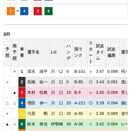
=
-
7
4
3
6
8R
ス
雨
ハ
試走
予
車
現ラ
タ
試走
予
選手名
LG
ン
タイ
選手
想
番
ンク
ー
偏差
想
デ
ム
ト
×
1
清水 雄平
川 口
0
B-101
○
3.47
0.098
同ハ
○
2
高橋 祐一
川 口
0
B-85
◎
3.43
0.091
逃げ
▲
3
木村 悦教
川 口
10
B-9
○
3.40
0.089
苦し
△
△
4
増田 伸一
川 口
20
A-221
◎
3.39
0.094
捌け
×
5
川原 剛
川 口
20
A-95
○
3.38
0.089
道中
▲
○
6
鈴木 将光
伊勢崎
30
A-36
○
3.42
0.084
レー