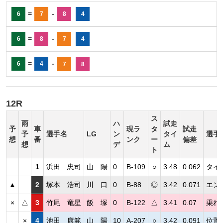
=
-
6
7
8
4
=
-
6
8
7
4
=
-
6
4
7
8
12R
ス
雨
ハ
試走
予
車
現ラ
タ
試走
予
選手名
LG
ン
タイ
選手
想
番
ンク
ー
偏差
想
デ
ム
ト
1
浜田 忠司
山 陽
0
B-109
○
3.48
0.062
タイ
▲
2
塚本 浩司
川 口
0
B-88
◎
3.42
0.071
エン
×
△
3
竹尾 竜星
飯 塚
0
B-122
△
3.41
0.07
乗れ
×
4
池田 康範
山 陽
10
A-207
○
3.42
0.091
位置