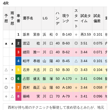
4R
ス
雨
ハ
予
車
現ラ
タ
試走タ
試走
予
選手名
LG
ン
選
想
番
ンク
ー
イム
偏差
想
デ
ト
1
坂本 茉奈
浜 松
0
B-140
○
再3.59
0.101
後
▲
▲
2
渡辺 稔
川 口
40
B-60
◎
3.51
0.075
内
3
縫田 雅一
川 口
40
B-62
○
3.44
0.071
先
4
畦坪 孝雄
山 陽
40
B-45
△
3.44
0.101
位
△
×
5
石井 大志
川 口
50
B-30
◎
3.43
0.104
す
×
◎
6
占部 健太
飯 塚
50
A-170
○
3.41
0.094
飯
◎
○
7
西村 義正
山 陽
60
A-180
○
3.44
0.058
巧
○
△
8
篠崎 実
川 口
70
A-79
○
3.41
0.096
地
西村が持ち前のテクニックを駆使して攻め切るとみたが、地元