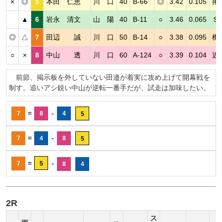
×
◎
5
本田 仁恵
川 口
40
B-66
◎
3.42
0.105
捲
▲
6
岩永 清文
山 陽
40
B-11
○
3.46
0.065
Ｓ
◎
△
7
田辺 誠
川 口
50
B-14
○
3.38
0.095
機
○
×
8
中山 透
川 口
60
A-124
○
3.39
0.104
近
前節、掲示板を外していない田邉が着実に攻め上げて開幕戦を
制す。追いアシ鋭い中山が逆転一番手だが、試走は加味したい。
=
-
7
8
4
5
=
-
7
4
8
5
=
-
7
5
8
4
2R
ス