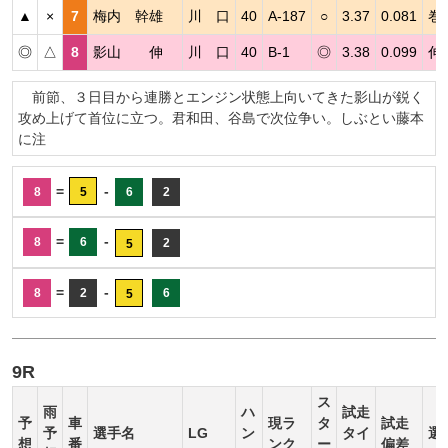
▲
×
7
梅内 幹雄
川 口
40
A-187
○
3.37
0.081
巻
◎
△
8
影山 伸
川 口
40
B-1
◎
3.38
0.099
伸
前節、３日目から連勝とエンジン状態上向いてきた影山が鋭く
攻め上げて首位に立つ。君和田、谷島で次位争い。しぶとい藤本
に注
=
-
8
5
6
2
=
-
8
6
2
5
=
-
8
2
6
5
9R
ス
雨
ハ
試走
予
車
現ラ
タ
試走
予
選手名
LG
ン
タイ
選
想
番
ンク
ー
偏差