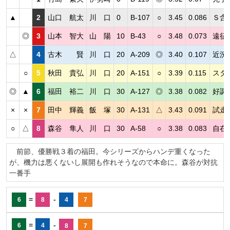
▲
2
山口 航太
川 口
0
B-107
○
3.45
0.086
Ｓ含
◎
3
山本 智大
山 陽
10
B-43
○
3.48
0.073
遠征
△
4
古木 賢
川 口
20
A-209
◎
3.40
0.107
近況
○
5
秋田 貴弘
川 口
20
A-151
○
3.39
0.115
スタ
◎
▲
6
福田 裕二
川 口
30
A-127
◎
3.38
0.082
好調
×
×
7
田中 輝義
飯 塚
30
A-131
△
3.43
0.091
試走
○
△
8
森谷 隼人
川 口
30
A-58
○
3.38
0.083
自在
前節、優勝戦３着の福田。今シリーズからハンデ重くなった
が、機力は悪くないし展開も作れそうなので本命に。森谷が対抗
一番手
=
-
6
8
4
7
=
-
6
4
8
7