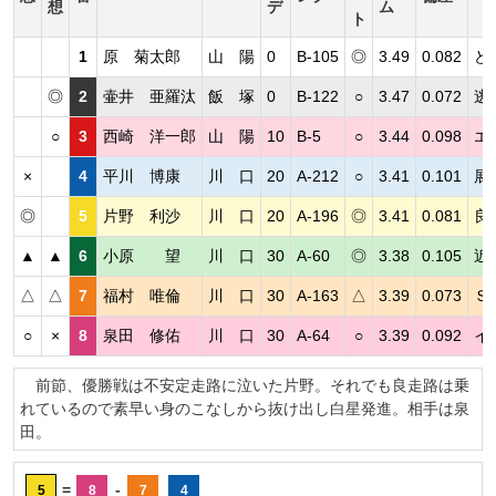
想
デ
ム
ト
1
原 菊太郎
山 陽
0
B-105
◎
3.49
0.082
ど
◎
2
壷井 亜羅汰
飯 塚
0
B-122
○
3.47
0.072
逃
○
3
西崎 洋一郎
山 陽
10
B-5
○
3.44
0.098
エ
×
4
平川 博康
川 口
20
A-212
○
3.41
0.101
展
◎
5
片野 利沙
川 口
20
A-196
◎
3.41
0.081
良
▲
▲
6
小原 望
川 口
30
A-60
◎
3.38
0.105
近
△
△
7
福村 唯倫
川 口
30
A-163
△
3.39
0.073
Ｓ
○
×
8
泉田 修佑
川 口
30
A-64
○
3.39
0.092
イ
前節、優勝戦は不安定走路に泣いた片野。それでも良走路は乗
れているので素早い身のこなしから抜け出し白星発進。相手は泉
田。
=
-
5
8
7
4