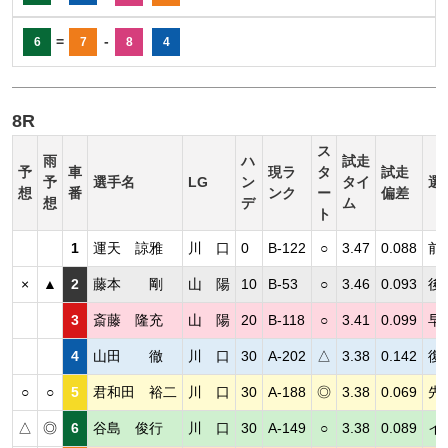
=
-
6
7
8
4
8R
ス
雨
ハ
試走
予
車
現ラ
タ
試走
予
選手名
LG
ン
タイ
選
想
番
ンク
ー
偏差
想
デ
ム
ト
1
運天 諒雅
川 口
0
B-122
○
3.47
0.088
前
×
▲
2
藤本 剛
山 陽
10
B-53
○
3.46
0.093
後
3
斎藤 隆充
山 陽
20
B-118
○
3.41
0.099
早
4
山田 徹
川 口
30
A-202
△
3.38
0.142
復
○
○
5
君和田 裕二
川 口
30
A-188
◎
3.38
0.069
先
△
◎
6
谷島 俊行
川 口
30
A-149
○
3.38
0.089
イ