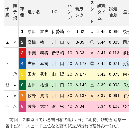
ス
雨
ハ
試走
予
車
現ラ
タ
試走
予
選手名
LG
ン
タイ
選手
想
番
ンク
ー
偏差
想
デ
ム
ト
1
原田 富夫
伊勢崎
0
B-82
○
3.45
0.086
後手
▲
×
2
高橋 祐一
川 口
0
B-85
◎
3.44
0.089
同ハ
3
千葉 泰将
伊勢崎
10
B-63
○
3.41
0.113
前団
×
4
吉田 幸司
川 口
20
A-173
◎
3.42
0.071
好調
◎
5
田方 秀和
山 陽
20
A-177
○
3.42
0.078
内々
◎
▲
6
吉田 祐也
川 口
20
A-146
△
3.39
0.098
良い
○
○
7
牧野 貴博
川 口
30
A-137
○
3.37
0.091
すん
△
△
8
佐藤 大地
浜 松
40
A-84
○
3.34
0.105
後半
前回、２勝挙げている吉田祐の追い上げに期待。牧野が追撃一
番手だが、スピード上位な佐藤も試走が出れば連絡み十分だ。