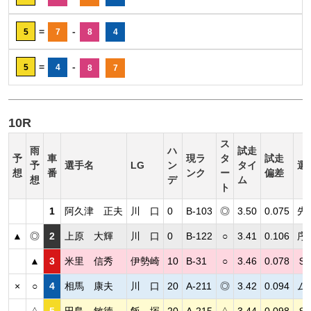
=
-
5
7
8
4
=
-
5
4
8
7
10R
ス
雨
ハ
試走
予
車
現ラ
タ
試走
予
選手名
LG
ン
タイ
選
想
番
ンク
ー
偏差
想
デ
ム
ト
1
阿久津 正夫
川 口
0
B-103
◎
3.50
0.075
先
▲
◎
2
上原 大輝
川 口
0
B-122
○
3.41
0.106
序
▲
3
米里 信秀
伊勢崎
10
B-31
○
3.46
0.078
Ｓ
×
○
4
相馬 康夫
川 口
20
A-211
◎
3.42
0.094
ム
△
5
田島 敏徳
飯 塚
20
A-215
△
3.44
0.098
Ｓ