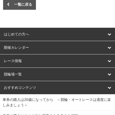
一覧に戻る
はじめての方へ
はじめての方へ
開催カレンダー
競輪
レース情報
オートレース
レース予想
競輪場一覧
競輪くじ
レース結果
北日本
函館競輪場
青森競輪場
いわき平競輪場
おすすめコンテンツ
車券の購入は20歳になってから ～競輪・オートレースは適度に楽
Dokanto!
キャリーオーバー一覧
関
競輪選手情報
弥彦競輪場
前橋競輪場
取手競輪場
宇都宮競輪場
しみましょう～
東
大宮競輪場
西武園競輪場
京王閣競輪場
立川競輪場
チャリロトプラザ
Perfecta Navi