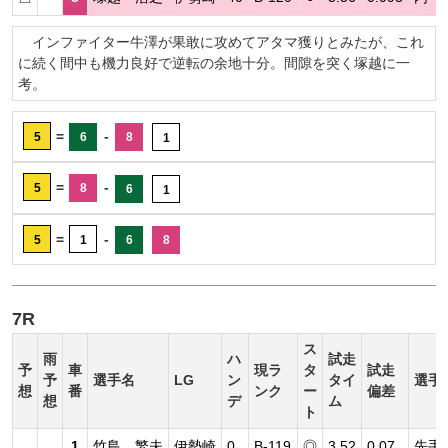
インファイター牛澤が果敢に攻めてアタマ獲りとみたが、これ
に続く間中も機力良好で逆転の余地十分。間隙を突く塚越に一
考。
=
-
5
6
8
1
=
-
5
8
6
1
=
-
5
1
6
8
7R
ス
雨
ハ
試走
予
車
現ラ
タ
試走
予
選手名
LG
ン
タイ
選手
想
番
ンク
ー
偏差
想
デ
ム
ト
1
竹島 繁夫
伊勢崎
0
B-119
◎
3.52
0.07
先手