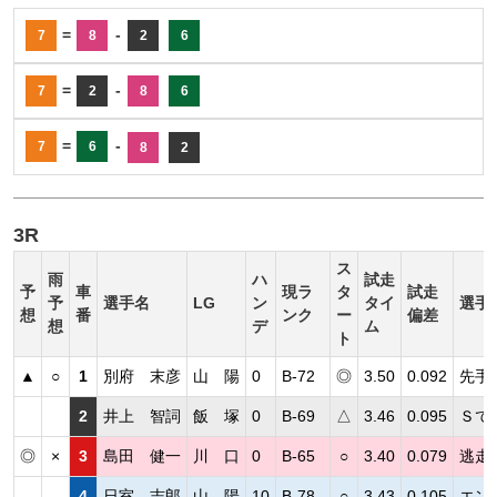
=
-
7
8
2
6
=
-
7
2
8
6
=
-
7
6
8
2
3R
ス
雨
ハ
試走
予
車
現ラ
タ
試走
予
選手名
LG
ン
タイ
選手
想
番
ンク
ー
偏差
想
デ
ム
ト
▲
○
1
別府 末彦
山 陽
0
B-72
◎
3.50
0.092
先手
2
井上 智詞
飯 塚
0
B-69
△
3.46
0.095
Ｓで
◎
×
3
島田 健一
川 口
0
B-65
○
3.40
0.079
逃走
4
日室 志郎
山 陽
10
B-78
○
3.43
0.105
エン