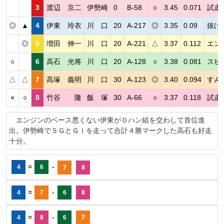
3
渡辺 京二
伊勢崎
0
B-58
○
3.45
0.071
試走
◎
▲
4
伊東 玲衣
川 口
20
A-217
◎
3.35
0.09
抜け
◎
5
増田 伸一
川 口
20
A-221
△
3.37
0.112
エン
○
6
高石 光将
川 口
20
A-128
○
3.38
0.081
スピ
△
△
7
高塚 義明
川 口
30
A-123
◎
3.40
0.094
すん
×
○
8
竹谷 隆
飯 塚
30
A-66
○
3.37
0.118
試走
エンジンのベース悪くない伊東が０ハン組を交わして首位進
出。伊勢崎でＳＧとＧⅠを走って合計４勝マークした高石も好走
十分。
=
-
4
6
7
8
=
-
4
7
6
8
=
-
4
8
6
7