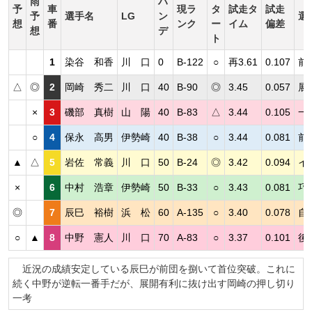
雨
ハ
予
車
現ラ
タ
試走タ
試走
予
選手名
LG
ン
選
想
番
ンク
ー
イム
偏差
想
デ
ト
1
染谷 和香
川 口
0
B-122
○
再3.61
0.107
前
△
◎
2
岡崎 秀二
川 口
40
B-90
◎
3.45
0.057
展
×
3
磯部 真樹
山 陽
40
B-83
△
3.44
0.105
一
○
4
保永 高男
伊勢崎
40
B-38
○
3.44
0.081
前
▲
△
5
岩佐 常義
川 口
50
B-24
◎
3.42
0.094
イ
×
6
中村 浩章
伊勢崎
50
B-33
○
3.43
0.081
巧
◎
7
辰巳 裕樹
浜 松
60
A-135
○
3.40
0.078
自
○
▲
8
中野 憲人
川 口
70
A-83
○
3.37
0.101
後
近況の成績安定している辰巳が前団を捌いて首位突破。これに
続く中野が逆転一番手だが、展開有利に抜け出す岡崎の押し切り
一考