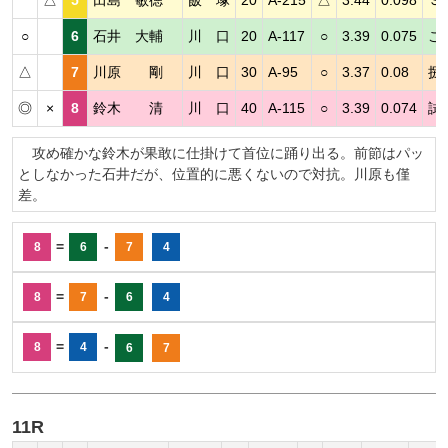
○
6
石井 大輔
川 口
20
A-117
○
3.39
0.075
こ
△
7
川原 剛
川 口
30
A-95
○
3.37
0.08
捌
◎
×
8
鈴木 清
川 口
40
A-115
○
3.39
0.074
試
攻め確かな鈴木が果敢に仕掛けて首位に踊り出る。前節はパッ
としなかった石井だが、位置的に悪くないので対抗。川原も僅
差。
=
-
8
6
7
4
=
-
8
7
6
4
=
-
8
4
6
7
11R