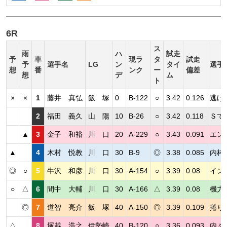
6R
ス
雨
ハ
試走
予
車
現ラ
タ
試走
予
選手名
LG
ン
タイ
選手
想
番
ンク
ー
偏差
想
デ
ム
ト
×
×
1
藤井 真弘
飯 塚
0
B-122
○
3.42
0.126
逃げ
2
福田 義久
山 陽
10
B-26
○
3.42
0.118
Ｓで
▲
3
金子 和裕
川 口
20
A-229
○
3.43
0.091
エン
▲
4
木村 悦教
川 口
30
B-9
◎
3.38
0.085
内枠
◎
○
5
牛沢 和彦
川 口
30
A-154
○
3.39
0.08
イン
○
△
6
間中 大輔
川 口
30
A-166
△
3.39
0.08
機力
◎
7
道智 亮介
飯 塚
40
A-150
◎
3.39
0.109
捲り
△
8
塚越 浩之
伊勢崎
40
B-120
○
3.36
0.093
内々