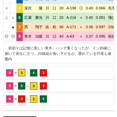
○
5
深沢 隆
川 口
20
A-198
◎
3.40
0.066
先手
△
○
6
広瀬 勝光
川 口
20
A-216
○
3.40
0.081
飛び
▲
7
西 翔子
浜 松
30
A-171
○
3.38
0.097
20
◎
◎
8
青木 治親
川 口
40
A-63
○
3.37
0.095
前節
前節Ｖは記憶に新しい青木。ハンデ重くなったが、イン的確に
捌いて首位に立つ。20線組が食い下がるが、乗れている竹尾も連
圏内
=
-
8
5
6
3
=
-
8
6
3
5
=
-
8
3
6
5