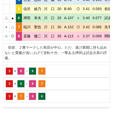
5
信沢 綾乃
川 口
20
B-80
◎
3.41
0.093
前節
△
▲
6
押田 幸夫
川 口
20
A-107
○
3.40
0.077
試走
×
△
7
稲川 聖也
川 口
30
A-152
◎
3.42
0.085
先手
○
◎
8
斎藤 撤二
川 口
30
A-113
○
3.37
0.099
間隙
前節、２勝マークした島田が中心。ただ、逃げ展開に持ち込め
ないと齋藤が追い上げて逆転十分。一撃ある押田は試走次第の評
価。
=
-
3
8
6
7
=
-
3
6
8
7
=
-
3
7
8
6