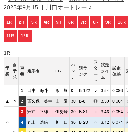
2025年9月15日 川口オートレース
1R
2R
3R
4R
5R
6R
7R
8R
9R
10R
11R
12R
1R
ス
雨
ハ
試走
予
車
現ラ
タ
試走
予
選手名
LG
ン
タイ
選
想
番
ンク
ー
偏差
想
デ
ム
ト
1
田中 海斗
飯 塚
0
B-122
○
3.54
0.093
近
▲
○
2
西久保 英幸
山 陽
30
B-8
◎
3.50
0.064
し
3
宍戸 幸雄
伊勢崎
30
B-81
○
3.46
0.054
連
△
4
丸山 浩信
川 口
30
B-28
△
3.42
0.074
前