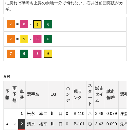
に戻れば篠崎も上昇の余地十分で侮れない。石井は前団突破がカ
ギ。
=
-
7
8
6
5
=
-
7
5
8
6
=
-
7
6
8
5
5R
ス
雨
ハ
試走
予
車
現ラ
タ
試走
予
選手名
LG
ン
タイ
選手
想
番
ンク
ー
偏差
想
デ
ム
ト
1
松永 幸二
川 口
0
B-110
△
3.48
0.079
序盤
▲
×
2
清水 雄平
川 口
0
B-101
◎
3.43
0.099
先行