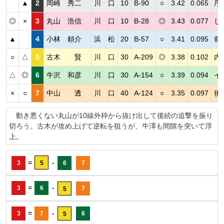
▲
2
岡崎 秀二
川 口
10
B-90
○
3.42
0.065
序
◎
×
3
丸山 浩信
川 口
10
B-28
◎
3.43
0.077
し
▲
4
小林 頼介
浜 松
20
B-57
○
3.41
0.095
前
○
△
5
古木 賢
川 口
30
A-209
◎
3.38
0.102
内
△
◎
6
牛沢 和彦
川 口
30
A-154
○
3.39
0.094
イ
×
○
7
中山 透
川 口
40
A-124
○
3.35
0.097
後
動き悪くない丸山が10線外枠から抜け出して後続の追撃を振り
切ろう。古木が攻め上げて逆転を狙うが、牛澤も間隙を突いて浮
上。
=
-
3
5
6
7
=
-
3
6
7
5
=
-
3
7
6
5