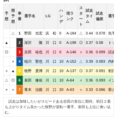
ス
雨
ハ
試走
予
車
現ラ
タ
試走
予
選手名
LG
ン
タイ
選手
想
番
ンク
ー
偏差
想
デ
ム
ト
△
1
野田 光宏
浜 松
0
A-184
△
3.44
0.078
先手
▲
2
深沢 隆
川 口
0
A-198
◎
3.37
0.08
トッ
◎
3
吉田 祐也
川 口
0
A-146
○
3.36
0.099
試走
×
4
稲川 聖也
川 口
10
A-152
△
3.39
0.083
内枠
○
▲
5
牧野 貴博
川 口
10
A-137
◎
3.37
0.091
初日
△
◎
6
泉田 修佑
川 口
10
A-64
○
3.36
0.093
イン
×
○
7
青木 治親
川 口
20
A-63
○
3.33
0.086
⑥と
試走は加味したいがスピードある吉田の首位に期待。初日２着
も上がりタイム良かった牧野が逆転一番手。泉田も上位に食い込
む。