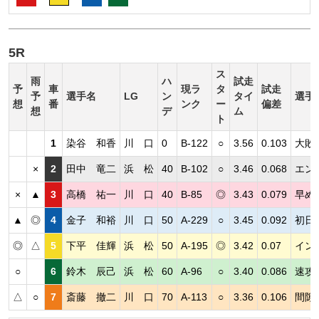
5R
ス
雨
ハ
試走
予
車
現ラ
タ
試走
予
選手名
LG
ン
タイ
選手
想
番
ンク
ー
偏差
想
デ
ム
ト
1
染谷 和香
川 口
0
B-122
○
3.56
0.103
大敗
×
2
田中 竜二
浜 松
40
B-102
○
3.46
0.068
エン
×
▲
3
高橋 祐一
川 口
40
B-85
◎
3.43
0.079
早め
▲
◎
4
金子 和裕
川 口
50
A-229
○
3.45
0.092
初日
◎
△
5
下平 佳輝
浜 松
50
A-195
◎
3.42
0.07
イン
○
6
鈴木 辰己
浜 松
60
A-96
○
3.40
0.086
速攻
△
○
7
斎藤 撤二
川 口
70
A-113
○
3.36
0.106
間隙