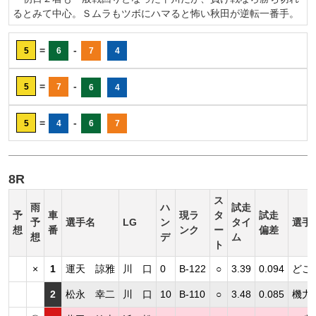
るとみて中心。Ｓムラもツボにハマると怖い秋田が逆転一番手。
=
-
5
6
7
4
=
-
5
7
6
4
=
-
5
4
6
7
8R
ス
雨
ハ
試走
予
車
現ラ
タ
試走
予
選手名
LG
ン
タイ
選手
想
番
ンク
ー
偏差
想
デ
ム
ト
×
1
運天 諒雅
川 口
0
B-122
○
3.39
0.094
どこ
2
松永 幸二
川 口
10
B-110
○
3.48
0.085
機力