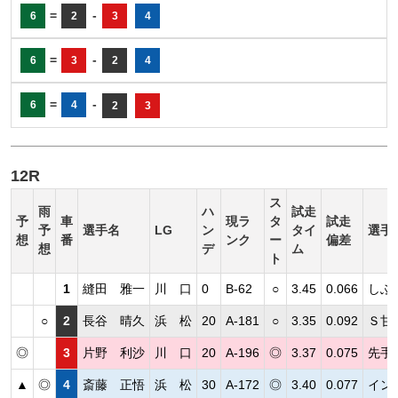
=
-
6
2
3
4
=
-
6
3
2
4
=
-
6
4
2
3
12R
ス
雨
ハ
試走
予
車
現ラ
タ
試走
予
選手名
LG
ン
タイ
選手
想
番
ンク
ー
偏差
想
デ
ム
ト
1
縫田 雅一
川 口
0
B-62
○
3.45
0.066
しぶ
○
2
長谷 晴久
浜 松
20
A-181
○
3.35
0.092
Ｓ甘
◎
3
片野 利沙
川 口
20
A-196
◎
3.37
0.075
先手
▲
◎
4
斎藤 正悟
浜 松
30
A-172
◎
3.40
0.077
イン