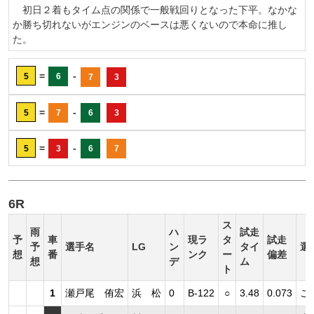
初日２着もタイム点の関係で一般戦回りとなった下平。なかな
か勝ち切れないがエンジンのベースは悪くないので本命に推し
た。
=
-
5
6
7
3
=
-
5
7
6
3
=
-
5
3
6
7
6R
ス
雨
ハ
試走
予
車
現ラ
タ
試走
予
選手名
LG
ン
タイ
選
想
番
ンク
ー
偏差
想
デ
ム
ト
1
瀬戸尾 侑宏
浜 松
0
B-122
○
3.48
0.073
こ