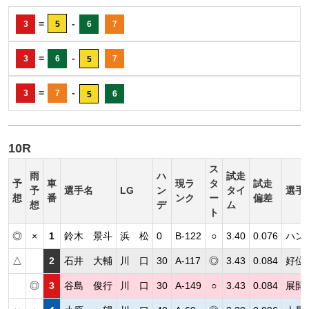
=
-
3
5
6
7
=
-
3
6
7
5
=
-
3
7
6
5
10R
ス
雨
ハ
試走
予
車
現ラ
タ
試走
予
選手名
LG
ン
タイ
選手
想
番
ンク
ー
偏差
想
デ
ム
ト
◎
×
1
鈴木 景斗
浜 松
0
B-122
○
3.40
0.076
ハン
△
2
石井 大輔
川 口
30
A-117
◎
3.43
0.084
好位
◎
3
谷島 俊行
川 口
30
A-149
○
3.43
0.084
展開