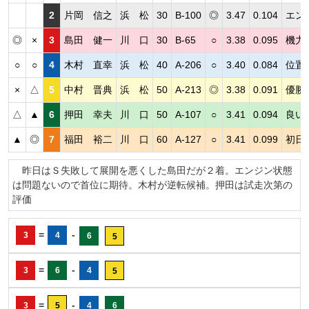
2
片岡 信之
浜 松
30
B-100
◎
3.47
0.104
エン
◎
×
3
島田 健一
川 口
30
B-65
○
3.38
0.095
機力
○
○
4
木村 直幸
浜 松
40
A-206
○
3.40
0.084
位置
×
△
5
中村 晋典
浜 松
50
A-213
◎
3.38
0.091
優勝
△
▲
6
押田 幸夫
川 口
50
A-107
○
3.41
0.094
良い
▲
◎
7
福田 裕二
川 口
60
A-127
○
3.41
0.099
初日
昨日はＳ失敗して展開を悪くした島田だが２着。エンジン状態
は問題ないので首位に期待。木村が逆転候補。押田は試走次第の
評価
=
-
3
4
6
5
=
-
3
6
4
5
=
-
3
5
4
6