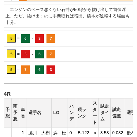
エンジンのベース悪くない石井が50線から抜け出して首位浮
上。ただ、抜け出すのに手間取れば増田、橋本が逆転する場面も
十分。
=
-
5
6
3
7
=
-
5
3
6
7
=
-
5
7
6
3
4R
ス
雨
ハ
試走
予
車
現ラ
タ
試走
予
選手名
LG
ン
タイ
選手
想
番
ンク
ー
偏差
想
デ
ム
ト
1
脇川 大樹
浜 松
0
B-122
○
3.53
0.082
後ろ