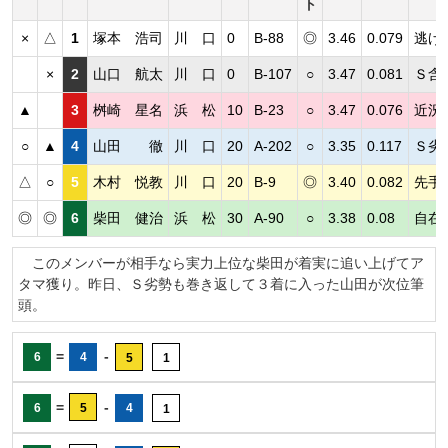
ト
×
△
1
塚本 浩司
川 口
0
B-88
◎
3.46
0.079
逃げ
×
2
山口 航太
川 口
0
B-107
○
3.47
0.081
Ｓ含
▲
3
桝崎 星名
浜 松
10
B-23
○
3.47
0.076
近況
○
▲
4
山田 徹
川 口
20
A-202
○
3.35
0.117
Ｓ劣
△
○
5
木村 悦教
川 口
20
B-9
◎
3.40
0.082
先手
◎
◎
6
柴田 健治
浜 松
30
A-90
○
3.38
0.08
自在
このメンバーが相手なら実力上位な柴田が着実に追い上げてア
タマ獲り。昨日、Ｓ劣勢も巻き返して３着に入った山田が次位筆
頭。
=
-
6
4
5
1
=
-
6
5
4
1