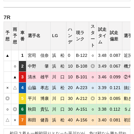
7R
ス
雨
ハ
試走
予
車
現ラ
タ
試走
予
選手名
LG
ン
タイ
選手
想
番
ンク
ー
偏差
想
デ
ム
ト
▲
1
宮司 佳奈
浜 松
0
B-122
○
3.48
0.087
近況
○
2
中野 肇
浜 松
10
B-108
◎
3.49
0.067
機力
▲
3
清水 雄平
川 口
10
B-101
○
3.46
0.099
②号
×
△
4
山脇 孝志
浜 松
20
A-223
○
3.39
0.121
抜け
◎
5
平川 博康
川 口
30
A-212
◎
3.39
0.085
動き
○
◎
6
秋田 貴弘
川 口
30
A-151
○
3.38
0.112
Ｓム
△
×
7
和田 健吾
浜 松
40
A-156
○
3.40
0.081
初日
初日２着も一般戦回りとなった平川だが、負け戦なら勝ち切れ