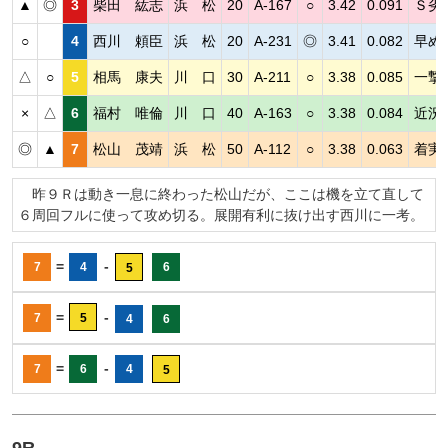
▲
◎
3
柴田 紘志
浜 松
20
A-167
○
3.42
0.091
Ｓ劣
○
4
西川 頼臣
浜 松
20
A-231
◎
3.41
0.082
早め
△
○
5
相馬 康夫
川 口
30
A-211
○
3.38
0.085
一撃
×
△
6
福村 唯倫
川 口
40
A-163
○
3.38
0.084
近況
◎
▲
7
松山 茂靖
浜 松
50
A-112
○
3.38
0.063
着実
昨９Ｒは動き一息に終わった松山だが、ここは機を立て直して
６周回フルに使って攻め切る。展開有利に抜け出す西川に一考。
=
-
7
4
6
5
=
-
7
5
4
6
=
-
7
6
4
5
9R