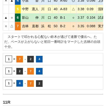
×
▲
4
小原 望
川 口
40
A-60
◎
3.38
0.096
上昇
5
中野 憲人
川 口
40
A-83
△
3.38
0.09
混戦
▲
○
6
影山 伸
川 口
40
B-1
○
3.37
0.104
試走
○
△
7
吉林 直都
浜 松
50
B-2
○
3.35
0.088
実力
スタートで叩かれる心配ない鈴木が逃げて連勝で優出へ。た
だ、ペースが上がらないと初日一番時計をマークした吉林の台頭
十分。
=
-
1
7
2
4
=
-
1
2
7
4
=
-
1
4
7
2
11R