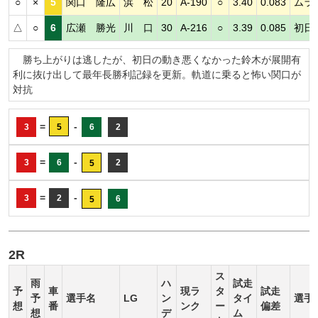
○
×
5
関口 隆広
浜 松
20
A-190
○
3.40
0.083
ムラ
△
○
6
広瀬 勝光
川 口
30
A-216
○
3.39
0.085
初日
勝ち上がりは逃したが、初日の動き悪くなかった鈴木が展開有
利に抜け出して最年長勝利記録を更新。軌道に乗ると怖い関口が
対抗
=
-
3
5
6
2
=
-
3
6
2
5
=
-
3
2
6
5
2R
ス
雨
ハ
試走
予
車
現ラ
タ
試走
予
選手名
LG
ン
タイ
選手
想
番
ンク
ー
偏差
想
デ
ム