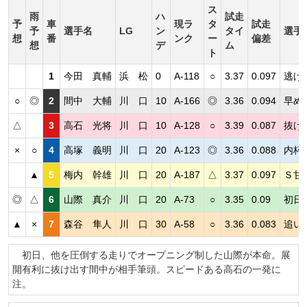
ス
雨
ハ
試走
予
車
現ラ
タ
試走
予
選手名
LG
ン
タイ
選手
想
番
ンク
ー
偏差
想
デ
ム
ト
1
今田 真輔
浜 松
0
A-118
○
3.37
0.097
逃げ
○
◎
2
間中 大輔
川 口
10
A-166
◎
3.36
0.094
早め
△
3
高石 光将
川 口
10
A-128
○
3.39
0.087
抜け
×
○
4
高塚 義明
川 口
20
A-123
◎
3.36
0.088
内枠
▲
5
梅内 幹雄
川 口
20
A-187
△
3.37
0.097
Ｓ甘
◎
△
6
山際 真介
川 口
20
A-73
○
3.35
0.09
初日
▲
×
7
森谷 隼人
川 口
30
A-58
○
3.36
0.083
追い
初日、他を圧倒する走りでオープニング制した山際が本命。展
開有利に抜け出す間中が相手筆頭。スピードある高石の一発に
注。