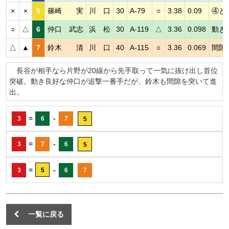
×
×
5
篠崎 実
川 口
30
A-79
○
3.38
0.09
④と
○
△
6
仲口 武志
浜 松
30
A-119
△
3.36
0.098
動き
△
▲
7
鈴木 清
川 口
40
A-115
○
3.36
0.069
間隙
長谷が相手なら片野が20線から先手取って一気に抜け出し首位
突破。動き良好な仲口が追撃一番手だが、鈴木も間隙を突いて進
出。
=
-
3
6
7
5
=
-
3
7
6
5
=
-
3
5
6
7
一覧に戻る