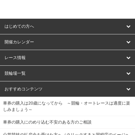
はじめての方へ
はじめての方へ
開催カレンダー
競輪
レース情報
オートレース
レース予想
競輪場一覧
競輪くじ
レース結果
北日本
函館競輪場
青森競輪場
いわき平競輪場
おすすめコンテンツ
車券の購入は20歳になってから ～競輪・オートレースは適度に楽
Dokanto!
キャリーオーバー一覧
関
競輪選手情報
弥彦競輪場
前橋競輪場
取手競輪場
宇都宮競輪場
しみましょう～
東
大宮競輪場
西武園競輪場
京王閣競輪場
立川競輪場
チャリロトプラザ
Perfecta Navi
車券の購入にのめり込む不安のある方のご相談
南
松戸競輪場
千葉競輪場
川崎競輪場
平塚競輪場
公営競技の払戻金を受けた方へ（クリックすると国税庁のページへ