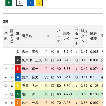
=
-
6
1
4
5
3R
ス
雨
ハ
試走
予
車
現ラ
タ
試走
予
選手名
LG
ン
タイ
選
想
番
ンク
ー
偏差
想
デ
ム
ト
1
坂本 茉奈
浜 松
0
B-140
○
3.47
0.065
ど
2
阿久津 正夫
川 口
40
B-103
◎
3.49
0.081
穴
△
△
3
橋本 優一
浜 松
40
B-68
○
3.42
0.074
展
▲
×
4
角貝 拓海
浜 松
50
B-41
◎
3.41
0.1
初
◎
▲
5
石井 大志
川 口
50
B-30
○
3.37
0.105
前
○
◎
6
増田 伸一
川 口
60
A-221
○
3.38
0.109
す
×
○
7
鈴木 一馬
浜 松
70
A-98
○
3.38
0.097
後