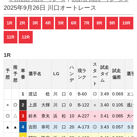
2025年9月26日 川口オートレース
1R
2R
3R
4R
5R
6R
7R
8R
9R
10R
11R
12R
1R
ス
雨
ハ
試走
予
車
現ラ
タ
試走
予
選手名
LG
ン
タイ
選手
想
番
ンク
ー
偏差
想
デ
ム
ト
1
渡辺 稔
川 口
0
B-60
◎
3.49
0.069
エン
×
◎
2
上原 大輝
川 口
0
B-122
○
3.40
0.105
逃げ
◎
△
3
鈴木 章夫
浜 松
10
A-227
○
3.41
0.085
大ベ
▲
▲
4
吉田 幸司
川 口
20
A-173
◎
3.43
0.057
Ｓ攻