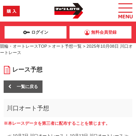
ログイン
無料会員登録
競輪・オートレースTOP
>
オート予想一覧
>
2025年10月08日 川口オ
ートレース
レース予想
一覧に戻る
川口オート予想
※本レースデータを第三者に配布することを禁じます。
≪ 10月7日 川口オートレース
|
10月13日 川口オートレース ≫