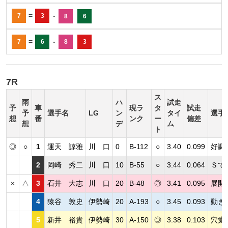
=
-
7
3
8
6
=
-
7
6
8
3
7R
ス
雨
ハ
試走
予
車
現ラ
タ
試走
予
選手名
LG
ン
タイ
選手
想
番
ンク
ー
偏差
想
デ
ム
ト
◎
○
1
運天 諒雅
川 口
0
B-112
○
3.40
0.099
好調
2
岡崎 秀二
川 口
10
B-55
○
3.44
0.064
Ｓで
×
△
3
石井 大志
川 口
20
B-48
◎
3.41
0.095
展開
4
猿谷 敦史
伊勢崎
20
A-193
○
3.45
0.093
動き
5
新井 裕貴
伊勢崎
30
A-150
◎
3.38
0.103
穴党