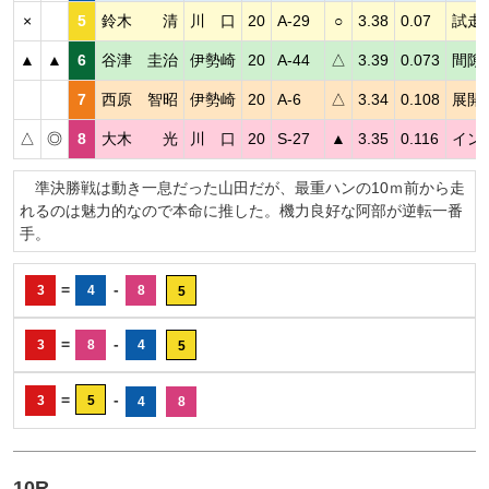
×
5
鈴木 清
川 口
20
A-29
○
3.38
0.07
試走
▲
▲
6
谷津 圭治
伊勢崎
20
A-44
△
3.39
0.073
間隙
7
西原 智昭
伊勢崎
20
A-6
△
3.34
0.108
展開
△
◎
8
大木 光
川 口
20
S-27
▲
3.35
0.116
イン
準決勝戦は動き一息だった山田だが、最重ハンの10ｍ前から走
れるのは魅力的なので本命に推した。機力良好な阿部が逆転一番
手。
=
-
3
4
8
5
=
-
3
8
4
5
=
-
3
5
4
8
10R