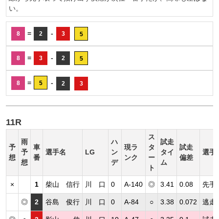
い。
=
-
8
2
3
5
=
-
8
3
2
5
=
-
8
5
2
3
11R
ス
雨
ハ
試走
予
車
現ラ
タ
試走
予
選手名
LG
ン
タイ
選手
想
番
ンク
ー
偏差
想
デ
ム
ト
×
1
柴山 信行
川 口
0
A-140
◎
3.41
0.08
先手
◎
2
谷島 俊行
川 口
0
A-84
○
3.38
0.072
逃走