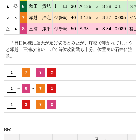
▲
◎
6
秋田 貴弘
川 口
30
A-136
○
3.38
0.1
Ｓ甘
○
×
7
塚越 浩之
伊勢崎
40
B-135
○
3.37
0.095
イン
△
▲
8
三浦 康平
伊勢崎
50
S-33
○
3.34
0.089
格上
２日目同様に運天が逃げ切るとみたが、序盤で叩かれてしまう
と塚越、三浦が追い上げて首位攻防戦も十分。位置良い石井に注
意。
=
-
1
7
8
3
=
-
1
8
7
3
=
-
1
3
7
8
8R
ス