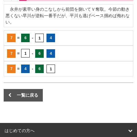
永井が素早い身のこなしから前団を捌いてＶ奪取。今節の動き
悪くない早川が逆転一番手だが、平川も逃げペース掴めば侮れな
い。
=
-
7
6
4
1
=
-
7
1
6
4
=
-
7
4
6
1
一覧に戻る
はじめての方へ