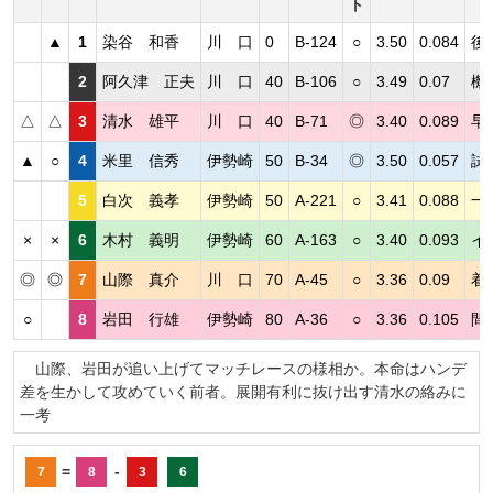
ト
▲
1
染谷 和香
川 口
0
B-124
○
3.50
0.084
後
2
阿久津 正夫
川 口
40
B-106
○
3.49
0.07
機
△
△
3
清水 雄平
川 口
40
B-71
◎
3.40
0.089
早
▲
○
4
米里 信秀
伊勢崎
50
B-34
◎
3.50
0.057
試
5
白次 義孝
伊勢崎
50
A-221
○
3.41
0.088
一
×
×
6
木村 義明
伊勢崎
60
A-163
○
3.40
0.093
イ
◎
◎
7
山際 真介
川 口
70
A-45
○
3.36
0.09
着
○
8
岩田 行雄
伊勢崎
80
A-36
○
3.36
0.105
間
山際、岩田が追い上げてマッチレースの様相か。本命はハンデ
差を生かして攻めていく前者。展開有利に抜け出す清水の絡みに
一考
=
-
7
8
3
6