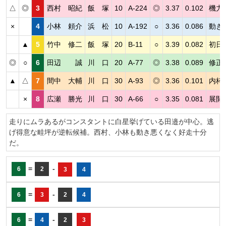
△
◎
3
西村 昭紀
飯 塚
10
A-224
◎
3.37
0.102
機力
×
4
小林 頼介
浜 松
10
A-192
○
3.36
0.086
動き
▲
5
竹中 修二
飯 塚
20
B-11
○
3.39
0.082
初日
◎
○
6
田辺 誠
川 口
20
A-77
◎
3.38
0.089
修正
▲
△
7
間中 大輔
川 口
30
A-93
◎
3.36
0.101
内枠
×
8
広瀬 勝光
川 口
30
A-66
○
3.35
0.081
展開
走りにムラあるがコンスタントに白星挙げている田邉が中心。逃
げ得意な畦坪が逆転候補。西村、小林も動き悪くなく好走十分
だ。
=
-
6
2
3
4
=
-
6
3
2
4
=
-
6
4
2
3