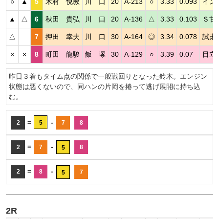
○
▲
5
木村 悦教
川 口
20
A-213
○
3.33
0.093
イン
▲
△
6
秋田 貴弘
川 口
20
A-136
△
3.33
0.103
Ｓ甘
△
7
押田 幸夫
川 口
30
A-164
◎
3.34
0.078
試走
×
×
8
町田 龍駿
飯 塚
30
A-129
○
3.39
0.07
目立
昨日３着もタイム点の関係で一般戦回りとなった鈴木。エンジン
状態は悪くないので、同ハンの片岡を捲って逃げ展開に持ち込
む。
=
-
2
5
7
8
=
-
2
7
8
5
=
-
2
8
7
5
2R