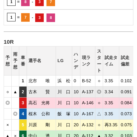
=
-
1
8
3
7
=
-
1
7
3
8
10R
ス
雨
ハ
予
車
現ラ
タ
試走タ
試走
予
選手名
LG
ン
想
番
ンク
ー
イム
偏差
想
デ
ト
1
北市 唯
浜 松
0
B-52
○
3.35
0.102
○
▲
2
古木 賢
川 口
10
A-137
◎
3.34
0.091
◎
3
高石 光将
川 口
10
A-146
○
3.35
0.084
◎
4
桜木 公和
飯 塚
10
A-167
△
3.35
0.073
×
5
川原 剛
川 口
20
A-132
○
再3.35
0.075
▲
×
6
中山 透
川 口
20
A-112
▲
3.32
0.103