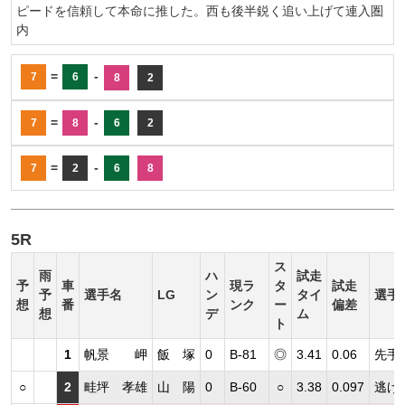
ピードを信頼して本命に推した。西も後半鋭く追い上げて連入圏
内
=
-
7
6
8
2
=
-
7
8
6
2
=
-
7
2
6
8
5R
ス
雨
ハ
試走
予
車
現ラ
タ
試走
予
選手名
LG
ン
タイ
選手
想
番
ンク
ー
偏差
想
デ
ム
ト
1
帆景 岬
飯 塚
0
B-81
◎
3.41
0.06
先手
○
2
畦坪 孝雄
山 陽
0
B-60
○
3.38
0.097
逃げ