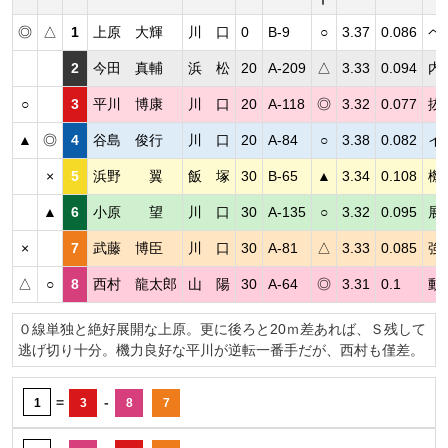
◎
△
1
上原 大輝
川 口
0
B-9
○
3.37
0.086
ペ
2
今田 真輔
浜 松
20
A-209
△
3.33
0.094
内
○
3
平川 博康
川 口
20
A-118
◎
3.32
0.077
抜
▲
◎
4
谷島 俊行
川 口
20
A-84
○
3.38
0.082
イ
×
5
浜野 翼
飯 塚
30
B-65
▲
3.34
0.108
機
▲
6
小原 望
川 口
30
A-135
○
3.32
0.095
展
×
7
武藤 博臣
川 口
30
A-81
△
3.33
0.085
強
△
○
8
西村 龍太郎
山 陽
30
A-64
◎
3.31
0.1
動
０線単独と絶好展開な上原。更に後ろと20ｍ差あれば、Ｓ残して
逃げ切り十分。機力良好な平川が逆転一番手だが、西村も僅差。
=
-
1
3
8
7