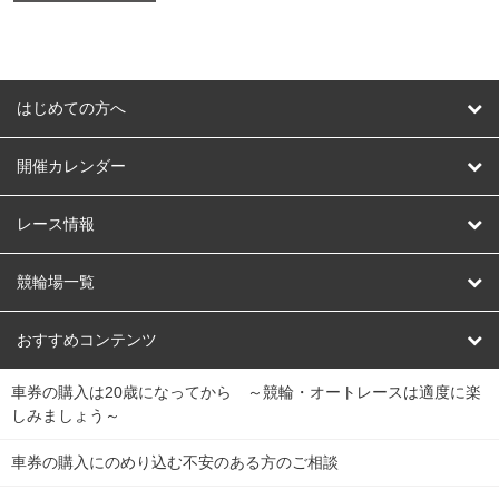
はじめての方へ
はじめての方へ
開催カレンダー
競輪
レース情報
オートレース
レース予想
競輪場一覧
競輪くじ
レース結果
北日本
函館競輪場
青森競輪場
いわき平競輪場
おすすめコンテンツ
車券の購入は20歳になってから ～競輪・オートレースは適度に楽
Dokanto!
キャリーオーバー一覧
関
競輪選手情報
弥彦競輪場
前橋競輪場
取手競輪場
宇都宮競輪場
しみましょう～
東
大宮競輪場
西武園競輪場
京王閣競輪場
立川競輪場
チャリロトプラザ
Perfecta Navi
車券の購入にのめり込む不安のある方のご相談
南
松戸競輪場
千葉競輪場
川崎競輪場
平塚競輪場