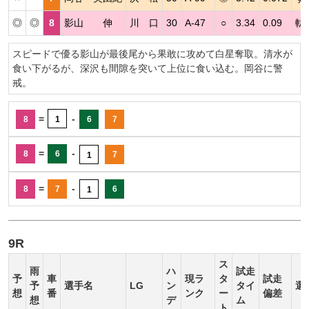
◎
◎
8
影山 伸
川 口
30
A-47
○
3.34
0.09
軌
スピードで優る影山が最後尾から果敢に攻めて白星奪取。清水が
食い下がるが、深沢も間隙を突いて上位に食い込む。岡谷に警
戒。
=
-
8
1
6
7
=
-
8
6
7
1
=
-
8
7
6
1
9R
ス
雨
ハ
試走
予
車
現ラ
タ
試走
予
選手名
LG
ン
タイ
選
想
番
ンク
ー
偏差
想
デ
ム
ト