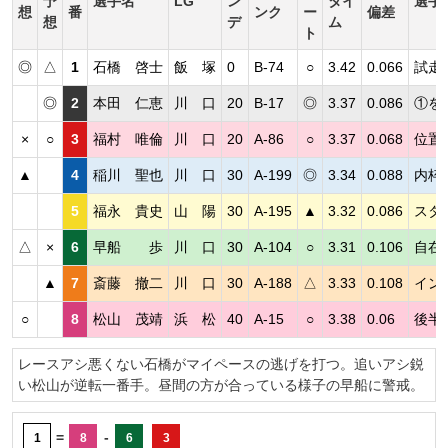
予
選手名
LG
ン
タイ
選手
想
番
ンク
ー
偏差
想
デ
ム
ト
◎
△
1
石橋 啓士
飯 塚
0
B-74
○
3.42
0.066
試走
◎
2
本田 仁恵
川 口
20
B-17
◎
3.37
0.086
①を
×
○
3
福村 唯倫
川 口
20
A-86
○
3.37
0.068
位置
▲
4
稲川 聖也
川 口
30
A-199
◎
3.34
0.088
内枠
5
福永 貴史
山 陽
30
A-195
▲
3.32
0.086
スタ
△
×
6
早船 歩
川 口
30
A-104
○
3.31
0.106
自在
▲
7
斎藤 撤二
川 口
30
A-188
△
3.33
0.108
イン
○
8
松山 茂靖
浜 松
40
A-15
○
3.38
0.06
後半
レースアシ悪くない石橋がマイペースの逃げを打つ。追いアシ鋭
い松山が逆転一番手。昼間の方が合っている様子の早船に警戒。
=
-
1
8
6
3