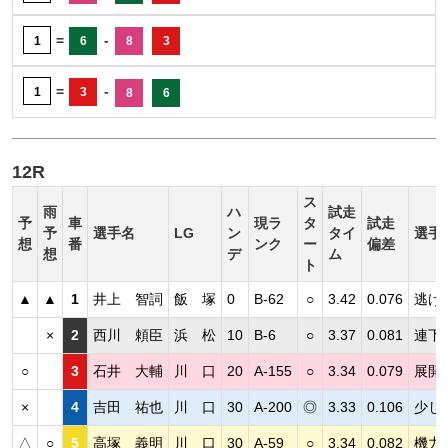
=
-
1
6
8
3
=
-
1
3
8
6
12R
ス
雨
ハ
試走
予
車
現ラ
タ
試走
予
選手名
LG
ン
タイ
選手
想
番
ンク
ー
偏差
想
デ
ム
ト
▲
▲
1
井上 智詞
飯 塚
0
B-62
○
3.42
0.076
逃げ
×
2
西川 頼臣
浜 松
10
B-6
○
3.37
0.081
連下
○
3
石井 大輔
川 口
20
A-155
○
3.34
0.079
展開
×
4
吉田 祐也
川 口
30
A-200
◎
3.33
0.106
少し
△
○
5
高塚 義明
川 口
30
A-59
○
3.34
0.082
機力