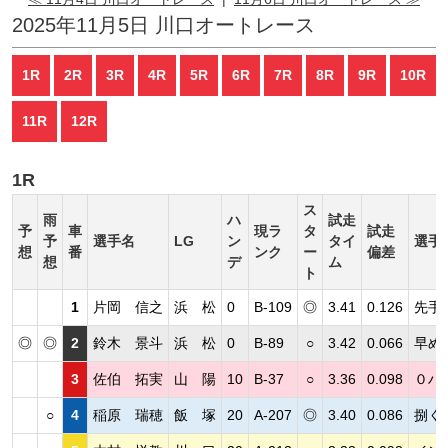
2025年11月5日 川口オートレース
1R
2R
3R
4R
5R
6R
7R
8R
9R
10R
11R
12R
1R
ス
雨
ハ
試走
予
車
現ラ
タ
試走
予
選手名
LG
ン
タイ
選手
想
番
ンク
ー
偏差
想
デ
ム
ト
1
片岡 信之
浜 松
0
B-109
◎
3.41
0.126
先手
◎
◎
2
鈴木 景斗
浜 松
0
B-89
○
3.42
0.066
早め
3
佐伯 拓実
山 陽
10
B-37
○
3.36
0.098
０ハ
○
4
稲原 瑞穂
飯 塚
20
A-207
◎
3.40
0.086
捌く