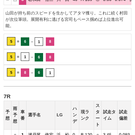
山田が持ち前のスピードを生かしてアタマ獲り。これに続く村田
が次位筆頭。展開有利に逃げる宮司もペース掴めば上位進出可
能。
=
-
5
6
8
1
=
-
5
1
6
8
=
-
5
8
6
1
7R
ス
雨
ハ
予
車
現ラ
タ
試走タ
試走
予
選手名
LG
ン
想
番
ンク
ー
イム
偏差
想
デ
ト
○
1
瀬戸尾 侑宏
浜 松
0
B-120
○
3.45
0.093