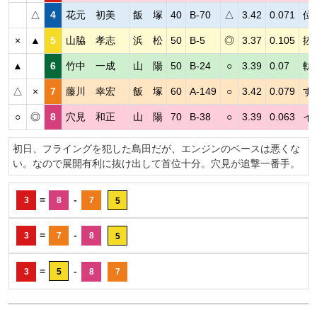
△
4
花元 初美
飯 塚
40
B-70
△
3.42
0.071
位
×
▲
5
山脇 孝志
浜 松
50
B-5
◎
3.37
0.105
抜
▲
6
竹中 一成
山 陽
50
B-24
○
3.39
0.07
軌
△
×
7
藤川 幸宏
飯 塚
60
A-149
○
3.42
0.079
す
○
◎
8
穴見 和正
山 陽
70
B-38
○
3.39
0.063
イ
初日、フライングを犯した島田だが、エンジンのベースは悪くな
い。なので展開有利に抜け出して首位十分。穴見が追撃一番手。
=
-
3
8
7
5
=
-
3
7
8
5
=
-
3
5
8
7