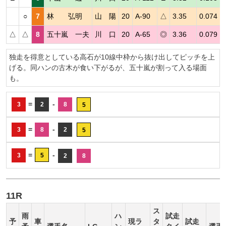
○
7
林 弘明
山 陽
20
A-90
△
3.35
0.074
△
△
8
五十嵐 一夫
川 口
20
A-65
◎
3.36
0.079
独走を得意としている高石が10線中枠から抜け出してピッチを上
げる。同ハンの古木が食い下がるが、五十嵐が割って入る場面
も。
=
-
3
2
8
5
=
-
3
8
2
5
=
-
3
5
2
8
11R
ス
雨
ハ
試走
予
車
現ラ
タ
試走