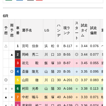
6R
ス
雨
ハ
試走
予
車
現ラ
タ
試走
予
選手名
LG
ン
タイ
選
想
番
ンク
ー
偏差
想
デ
ム
ト
△
1
宮司 佳奈
浜 松
0
B-117
○
3.44
0.076
ペ
▲
2
岡崎 秀二
川 口
10
B-55
◎
3.44
0.077
Ｓ
3
岩元 毅
飯 塚
10
B-87
○
3.45
0.055
逃
◎
4
斎藤 隆充
山 陽
20
B-35
○
3.35
0.095
前
◎
5
山田 徹
川 口
30
A-201
◎
3.37
0.083
伸
○
○
6
村田 光希
山 陽
30
A-166
○
3.38
0.113
能
▲
×
7
中村 颯斗
飯 塚
40
A-160
○
3.33
0.071
軌
×
△
8
君和田 裕二
川 口
40
A-139
◎
3.36
0.074
初