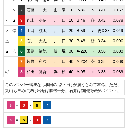
×
2
石橋 大
山 陽
10
B-86
○
3.41
0.157
○
▲
3
丸山 浩信
川 口
10
B-46
◎
3.42
0.078
×
◎
4
山口 航太
川 口
20
B-59
○
再3.38
0.049
△
5
石井 大志
川 口
30
B-48
◎
3.34
0.096
▲
△
6
田島 敏徳
飯 塚
30
A-220
○
3.38
0.088
7
片野 利沙
川 口
40
A-204
◎
3.38
0.089
◎
8
和田 健吾
浜 松
40
A-95
○
3.38
0.089
このメンバー構成なら和田の追い上げが届くとみて本命。ただ、
丸山も早めに抜け出せば勝機十分。石井は前団突破がポイント。
=
-
8
3
4
5
=
-
8
5
3
4