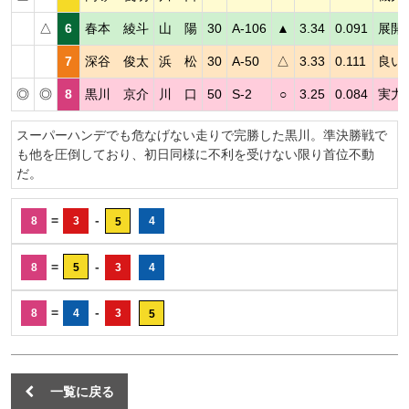
△
6
春本 綾斗
山 陽
30
A-106
▲
3.34
0.091
展開
7
深谷 俊太
浜 松
30
A-50
△
3.33
0.111
良い
◎
◎
8
黒川 京介
川 口
50
S-2
○
3.25
0.084
実力
スーパーハンデでも危なげない走りで完勝した黒川。準決勝戦で
も他を圧倒しており、初日同様に不利を受けない限り首位不動
だ。
=
-
8
3
4
5
=
-
8
5
3
4
=
-
8
4
3
5
一覧に戻る