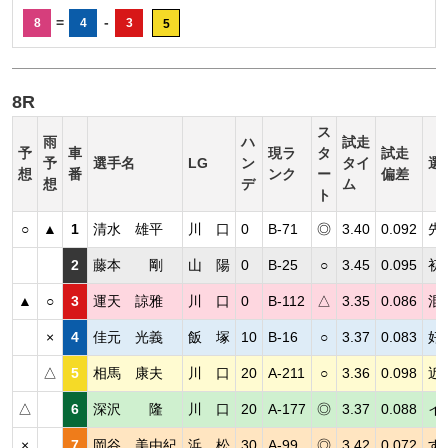
=
-
8
4
3
5
8R
ス
雨
ハ
試走
予
車
現ラ
タ
試走
予
選手名
LG
ン
タイ
選
想
番
ンク
ー
偏差
想
デ
ム
ト
○
▲
1
清水 雄平
川 口
0
B-71
◎
3.40
0.092
先
2
藤本 剛
山 陽
0
B-25
○
3.45
0.095
初
▲
○
3
運天 諒雅
川 口
0
B-112
△
3.35
0.086
混
×
4
佳元 光義
飯 塚
10
B-16
○
3.37
0.083
好
△
5
相馬 康夫
川 口
20
A-211
○
3.36
0.098
近
△
6
深沢 隆
川 口
20
A-177
◎
3.37
0.088
イ
×
7
岡谷 美由紀
浜 松
30
A-99
◎
3.42
0.072
す