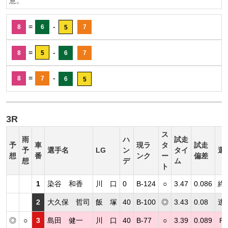
意。
=
-
8
6
7
5
=
-
8
5
6
7
=
-
8
7
6
5
3R
ス
雨
ハ
試走
予
車
現ラ
タ
試走
予
選手名
LG
ン
タイ
選
想
番
ンク
ー
偏差
想
デ
ム
ト
1
染谷 和香
川 口
0
B-124
○
3.47
0.086
終
2
大久保 哲司
飯 塚
40
B-100
◎
3.43
0.08
逃
◎
○
3
島田 健一
川 口
40
B-77
○
3.39
0.089
Ｆ