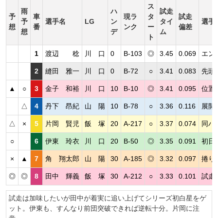
ス
雨
ハ
試走
予
車
現ラ
タ
試走
予
選手名
LG
ン
タイ
選手
想
番
ンク
ー
偏差
想
デ
ム
ト
1
渡辺 稔
川 口
0
B-103
◎
3.45
0.069
エン
2
縫田 雅一
川 口
0
B-72
○
3.41
0.083
先頭
▲
○
3
金子 和裕
川 口
10
B-10
◎
3.41
0.095
位置
△
4
丹下 昂紀
山 陽
10
B-78
○
3.36
0.116
展開
△
×
5
片岡 賢児
飯 塚
20
A-217
○
3.37
0.074
同ハ
○
6
伊東 玲衣
川 口
20
B-50
◎
3.35
0.091
初日
×
▲
7
角 翔太郎
山 陽
30
A-185
◎
3.32
0.097
捲り
◎
◎
8
田中 輝義
飯 塚
30
A-212
○
3.33
0.101
試走
試走は加味したいが田中が着実に追い上げてシリーズ初白星をゲ
ット。伊東も、すんなり前団突破できれば逆転十分。片岡に注