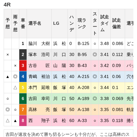
4R
ス
雨
ハ
試走
予
車
現ラ
タ
試走
予
選手名
LG
ン
タイ
選手
想
番
ンク
ー
偏差
想
デ
ム
ト
1
脇川 大樹
浜 松
0
B-125
○
3.48
0.086
どこ
×
2
塚本 浩司
川 口
30
B-95
◎
3.41
0.112
乗り
×
3
古谷 匠
山 陽
30
B-43
○
3.42
0.09
パッ
▲
◎
4
青嶋 裕治
浜 松
40
A-215
◎
3.41
0.06
穴を
△
5
本門 延唯
飯 塚
40
A-208
○
3.44
0.1
エン
○
6
吉田 幸司
川 口
50
A-189
◎
3.38
0.069
先手
◎
○
7
高林 亮
飯 塚
50
A-138
○
3.35
0.081
軌道
△
▲
8
西 翔子
浜 松
60
A-33
○
3.35
0.118
捲り
吉田が速攻を決めて勝ち切るシーンも十分だが、ここは高林のス