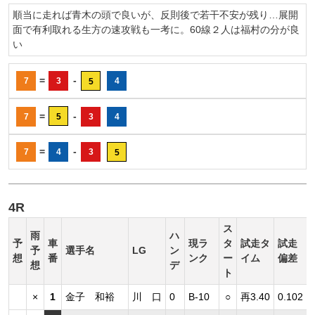
順当に走れば青木の頭で良いが、反則後で若干不安が残り…展開
面で有利取れる生方の速攻戦も一考に。60線２人は福村の分が良
い
=
-
7
3
4
5
=
-
7
5
3
4
=
-
7
4
3
5
4R
ス
雨
ハ
予
車
現ラ
タ
試走タ
試走
予
選手名
LG
ン
想
番
ンク
ー
イム
偏差
想
デ
ト
×
1
金子 和裕
川 口
0
B-10
○
再3.40
0.102