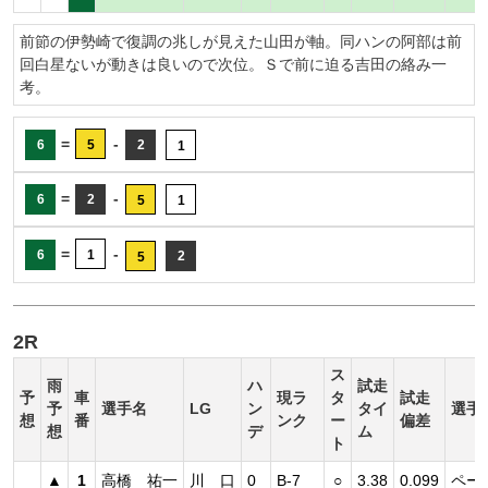
前節の伊勢崎で復調の兆しが見えた山田が軸。同ハンの阿部は前
回白星ないが動きは良いので次位。Ｓで前に迫る吉田の絡み一
考。
=
-
6
5
2
1
=
-
6
2
5
1
=
-
6
1
2
5
2R
ス
雨
ハ
試走
予
車
現ラ
タ
試走
予
選手名
LG
ン
タイ
選手
想
番
ンク
ー
偏差
想
デ
ム
ト
▲
1
高橋 祐一
川 口
0
B-7
○
3.38
0.099
ペー