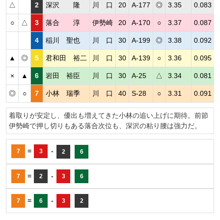
△
2
深沢 隆
川 口
20
A-177
◎
3.35
0.083
○
△
3
落合 淳
伊勢崎
20
A-170
○
3.37
0.087
4
稲川 聖也
川 口
30
A-199
◎
3.38
0.092
▲
◎
5
君和田 裕二
川 口
30
A-139
○
3.36
0.095
×
▲
6
岩田 裕臣
川 口
30
A-25
△
3.34
0.081
◎
○
7
小林 瑞季
川 口
40
S-28
○
3.31
0.091
着取りが安定し、優出も増えてきた小林の追い上げに期待。前節
伊勢崎で押し切りもある落合次位も、深沢の粘り腰は強力だ。
=
-
7
3
2
6
=
-
7
2
3
6
=
-
7
6
3
2