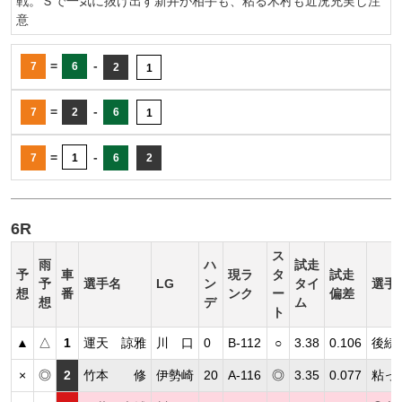
戦。Ｓで一気に抜け出す新井が相手も、粘る木村も近況充実し注
意
=
-
7
6
2
1
=
-
7
2
6
1
=
-
7
1
6
2
6R
ス
雨
ハ
試走
予
車
現ラ
タ
試走
予
選手名
LG
ン
タイ
選手
想
番
ンク
ー
偏差
想
デ
ム
ト
▲
△
1
運天 諒雅
川 口
0
B-112
○
3.38
0.106
後続
×
◎
2
竹本 修
伊勢崎
20
A-116
◎
3.35
0.077
粘っ