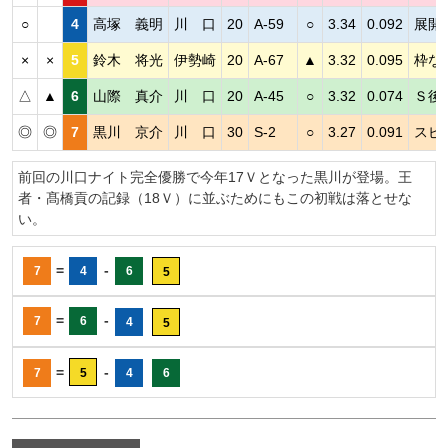
○
4
高塚 義明
川 口
20
A-59
○
3.34
0.092
展開
×
×
5
鈴木 将光
伊勢崎
20
A-67
▲
3.32
0.095
枠な
△
▲
6
山際 真介
川 口
20
A-45
○
3.32
0.074
Ｓ後
◎
◎
7
黒川 京介
川 口
30
S-2
○
3.27
0.091
スピ
前回の川口ナイト完全優勝で今年17Ｖとなった黒川が登場。王
者・髙橋貢の記録（18Ｖ）に並ぶためにもこの初戦は落とせな
い。
=
-
7
4
6
5
=
-
7
6
4
5
=
-
7
5
4
6