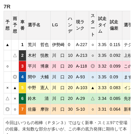
7R
ス
雨
ハ
試走
予
車
現ラ
タ
試走
予
選手名
LG
ン
タイ
選手
想
番
ンク
ー
偏差
想
デ
ム
ト
▲
1
荒川 哲也
伊勢崎
0
A-227
○
3.35
0.115
テク
△
2
木村 悦教
川 口
10
A-213
○
3.35
0.092
上積
○
3
平川 博康
川 口
20
A-118
◎
3.32
0.099
この
◎
4
間中 大輔
川 口
20
A-93
○
3.35
0.09
まず
×
▲
5
中野 憲人
川 口
20
A-103
▲
3.33
0.083
イン
△
×
6
鈴木 清
川 口
20
A-29
△
3.34
0.085
先攻
◎
○
7
佐藤 摩弥
川 口
30
S-10
○
3.31
0.064
新車
今回はいつもの相棒（Ｐタン３）ではなく新車・スミエ97で登場
の佐藤。未知数な部分が多いが、この車の底力発揮に期待して本