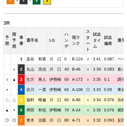
=
-
7
2
6
5
3R
ス
雨
ハ
試走
予
車
現ラ
タ
試走
予
選手名
LG
ン
タイ
選手
想
番
ンク
ー
偏差
想
デ
ム
ト
1
染谷 和香
川 口
0
B-124
○
3.41
0.087
ペー
○
2
丸山 浩信
川 口
40
B-46
○
3.39
0.083
食い
○
▲
3
生方 将人
伊勢崎
50
A-172
○
3.35
0.1
調子
×
4
谷川 一貴
伊勢崎
60
A-108
◎
3.33
0.09
車速
△
△
5
福村 唯倫
川 口
60
A-86
○
3.34
0.076
浜松
▲
×
6
押田 和也
伊勢崎
70
A-24
○
3.35
0.076
展開
◎
◎
7
青木 治親
川 口
80
A-71
○
3.32
0.093
反則