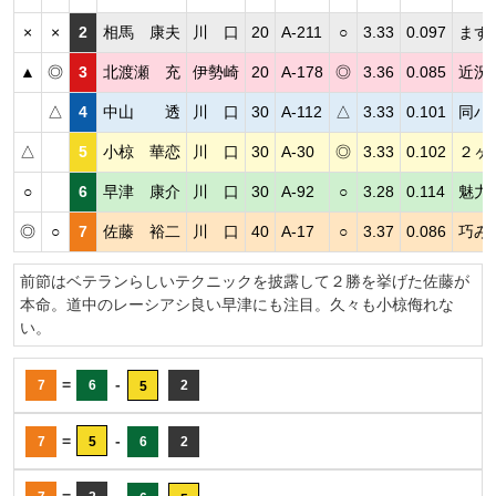
×
×
2
相馬 康夫
川 口
20
A-211
○
3.33
0.097
まず
▲
◎
3
北渡瀬 充
伊勢崎
20
A-178
◎
3.36
0.085
近況
△
4
中山 透
川 口
30
A-112
△
3.33
0.101
同ハ
△
5
小椋 華恋
川 口
30
A-30
◎
3.33
0.102
２ヶ
○
6
早津 康介
川 口
30
A-92
○
3.28
0.114
魅力
◎
○
7
佐藤 裕二
川 口
40
A-17
○
3.37
0.086
巧み
前節はベテランらしいテクニックを披露して２勝を挙げた佐藤が
本命。道中のレーシアシ良い早津にも注目。久々も小椋侮れな
い。
=
-
7
6
2
5
=
-
7
5
6
2