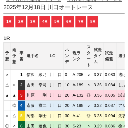
2025年12月18日 川口オートレース
1R
2R
3R
4R
5R
6R
7R
8R
1R
ス
雨
ハ
試走
予
車
現ラ
タ
試走
予
選手名
LG
ン
タイ
選手
想
番
ンク
ー
偏差
想
デ
ム
ト
×
1
信沢 綾乃
川 口
0
A-205
○
3.37
0.083
逃げ
△
×
2
吉田 幸司
川 口
10
A-189
○
3.36
0.084
しぶ
▲
▲
3
川原 剛
川 口
20
A-132
◎
3.36
0.085
試走
◎
4
斎藤 撤二
川 口
20
A-188
○
3.32
0.087
アシ
○
△
5
阿部 剛士
川 口
30
A-41
◎
3.28
0.094
先攻
◎
○
6
山田 達也
川 口
30
S-23
○
3.29
0.086
徐々