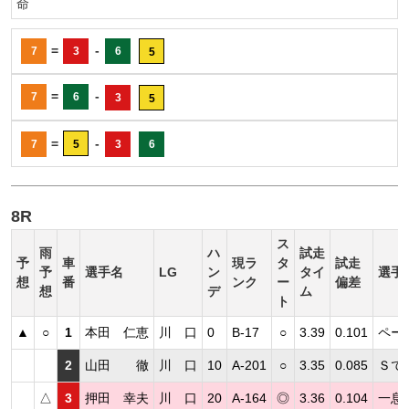
命
=
-
7
3
6
5
=
-
7
6
3
5
=
-
7
5
3
6
8R
ス
雨
ハ
試走
予
車
現ラ
タ
試走
予
選手名
LG
ン
タイ
選手
想
番
ンク
ー
偏差
想
デ
ム
ト
▲
○
1
本田 仁恵
川 口
0
B-17
○
3.39
0.101
ペー
2
山田 徹
川 口
10
A-201
○
3.35
0.085
Ｓで
△
3
押田 幸夫
川 口
20
A-164
◎
3.36
0.104
一息