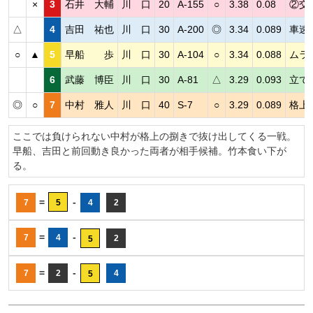
×
3
石井 大輔
川 口
20
A-155
○
3.38
0.08
②交
△
4
吉田 祐也
川 口
30
A-200
◎
3.34
0.089
車速
○
▲
5
早船 歩
川 口
30
A-104
○
3.34
0.088
ムラ
6
武藤 博臣
川 口
30
A-81
△
3.29
0.093
立て
◎
○
7
中村 雅人
川 口
40
S-7
○
3.29
0.089
格上
ここでは負けられない中村が格上の捌きで抜け出してくる一戦。
早船、吉田と前回動き良かった両者が相手候補。竹本食い下が
る。
=
-
7
5
4
2
=
-
7
4
2
5
=
-
7
2
4
5