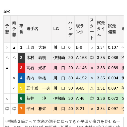
5R
ス
雨
ハ
試走
予
車
現ラ
タ
試走
予
選手名
LG
ン
タイ
選
想
番
ンク
ー
偏差
想
デ
ム
ト
×
▲
1
上原 大輝
川 口
0
B-9
○
3.34
0.107
ペ
△
△
2
木村 義明
伊勢崎
20
A-163
◎
3.35
0.086
冷
▲
3
高石 光将
川 口
20
A-146
○
3.33
0.089
後
×
4
梅内 幹雄
川 口
30
A-152
○
3.35
0.094
伊
○
5
五十嵐 一夫
川 口
30
A-65
△
3.31
0.097
落
○
6
新井 淳
伊勢崎
30
A-46
◎
3.36
0.072
Ｓ
◎
◎
7
平田 雅崇
川 口
40
S-21
○
3.34
0.097
徐
伊勢崎２節走って本来の調子に戻ってきた平田が底力を見せる一