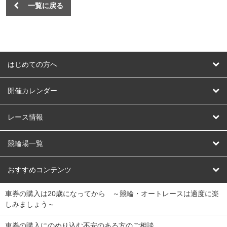
一覧に戻る
はじめての方へ
はじめての方へ
開催カレンダー
競輪
レース情報
オートレース
レース予想
競輪場一覧
競輪くじ
レース結果
北日本
函館競輪場
青森競輪場
いわき平競輪場
おすすめコンテンツ
車券の購入は20歳になってから ～競輪・オートレースは適度に楽
Dokanto!
キャリーオーバー一覧
関
競輪選手情報
弥彦競輪場
前橋競輪場
取手競輪場
宇都宮競輪場
しみましょう～
東
大宮競輪場
西武園競輪場
京王閣競輪場
立川競輪場
チャリロトプラザ
Perfecta Navi
車券の購入にのめり込む不安のある方のご相談