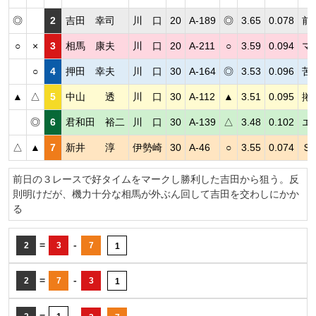
◎
2
吉田 幸司
川 口
20
A-189
◎
3.65
0.078
前
○
×
3
相馬 康夫
川 口
20
A-211
○
3.59
0.094
マ
○
4
押田 幸夫
川 口
30
A-164
◎
3.53
0.096
苦
▲
△
5
中山 透
川 口
30
A-112
▲
3.51
0.095
捲
◎
6
君和田 裕二
川 口
30
A-139
△
3.48
0.102
エ
△
▲
7
新井 淳
伊勢崎
30
A-46
○
3.55
0.074
Ｓ
前日の３レースで好タイムをマークし勝利した吉田から狙う。反
則明けだが、機力十分な相馬が外ぶん回して吉田を交わしにかか
る
=
-
2
3
7
1
=
-
2
7
3
1