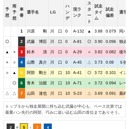
ス
雨
ハ
試走
予
車
現ラ
タ
試走
予
選手名
LG
ン
タイ
選手
想
番
ンク
ー
偏差
想
デ
ム
ト
1
川原 剛
川 口
0
A-132
▲
3.88
0.079
同ハ
◎
2
武藤 博臣
川 口
0
A-81
◎
3.90
0.096
独走
▲
×
3
鈴木 清
川 口
0
A-29
○
3.82
0.082
後半
×
○
4
山際 真介
川 口
0
A-45
△
3.73
0.08
Ｓ後
○
▲
5
阿部 剛士
川 口
10
A-41
◎
3.72
0.101
イン
◎
6
青木 治親
川 口
10
A-71
○
3.72
0.094
レー
△
△
7
山田 達也
川 口
10
S-23
△
3.69
0.091
最終
トップＳから独走展開に持ち込む武藤が中心も、ペース次第では
最重ハン先行の阿部、巧みに追い込む山田の首位までありそう。
=
-
2
5
7
4