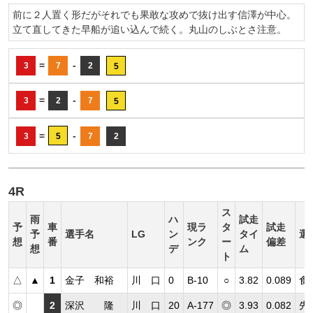
前に２人置く形だがそれでも果敢な攻めで抜け出す信澤が中心。
立て直してきた早船が追い込んで続く。丸山のしぶとさ注意。
=
-
3
7
2
5
=
-
3
2
7
5
=
-
3
5
7
2
4R
ス
雨
ハ
試走
予
車
現ラ
タ
試走
予
選手名
LG
ン
タイ
選
想
番
ンク
ー
偏差
想
デ
ム
ト
△
▲
1
金子 和裕
川 口
0
B-10
○
3.82
0.089
食
◎
2
深沢 隆
川 口
20
A-177
◎
3.93
0.082
先