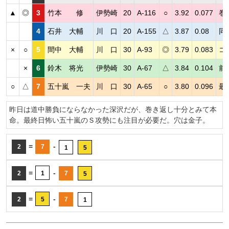
▲
◎
3
竹本 修
伊勢崎
20
A-116
○
3.92
0.077
巻
4
石井 大輔
川 口
20
A-155
△
3.87
0.08
同
×
○
5
間中 大輔
川 口
30
A-93
◎
3.79
0.083
コ
×
6
鈴木 将光
伊勢崎
30
A-67
△
3.84
0.104
前
○
△
7
五十嵐 一夫
川 口
30
A-65
○
3.80
0.096
最
昨日は道中勝負にならなかった深沢だが、巻き返し十分とみて本
命。最終日怖い五十嵐のＳ攻勢にも注目が必要だ。穴は金子。
=
-
2
7
1
5
=
-
2
1
7
5
=
-
2
5
7
1