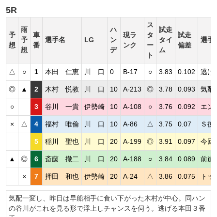
5R
ス
雨
ハ
試走
予
車
現ラ
タ
試走
予
選手名
LG
ン
タイ
選手
想
番
ンク
ー
偏差
想
デ
ム
ト
△
○
1
本田 仁恵
川 口
0
B-17
○
3.83
0.102
逃げ
◎
▲
2
木村 悦教
川 口
10
A-213
◎
3.78
0.093
気配
○
3
谷川 一貴
伊勢崎
10
A-108
○
3.76
0.092
エン
×
△
4
福村 唯倫
川 口
10
A-86
△
3.75
0.07
Ｓ後
5
稲川 聖也
川 口
20
A-199
◎
3.91
0.097
今回
▲
◎
6
斎藤 撤二
川 口
20
A-188
○
3.84
0.089
前崩
×
7
押田 和也
伊勢崎
20
A-24
△
3.86
0.075
トッ
気配一変し、昨日は早船相手に食い下がった木村が中心。同ハン
の谷川がこれを見る形で浮上しチャンスを伺う。逃げる本田３番