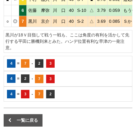
6
佐藤 摩弥
川 口
40
S-10
△
3.79
0.059
もう一
○
◎
7
黒川 京介
川 口
40
S-2
△
3.69
0.085
Ｓから
黒川が18Ｖ目指して戦う一戦も、ここは角度の有利を活かして先
行する平田に勝機到来とみた。ハンデ位置有利な早津の一発注
意。
=
-
4
7
2
3
=
-
4
2
7
3
=
-
4
3
7
2
一覧に戻る