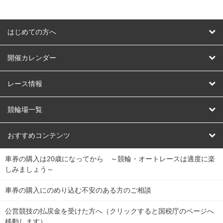
はじめての方へ
はじめての方へ
開催カレンダー
競輪
レース情報
オートレース
レース予想
競輪場一覧
競輪くじ
レース結果
北日本
函館競輪場
青森競輪場
いわき平競輪場
おすすめコンテンツ
車券の購入は20歳になってから ～競輪・オートレースは適度に楽
Dokanto!
キャリーオーバー一覧
関
競輪選手情報
弥彦競輪場
前橋競輪場
取手競輪場
宇都宮競輪場
しみましょう～
東
大宮競輪場
西武園競輪場
京王閣競輪場
立川競輪場
チャリロトプラザ
Perfecta Navi
車券の購入にのめり込む不安のある方のご相談
南
松戸競輪場
千葉競輪場
川崎競輪場
平塚競輪場
公営競技の払戻金を受けた方へ（クリックすると国税庁のページへ
netkeirin
関
移動します）