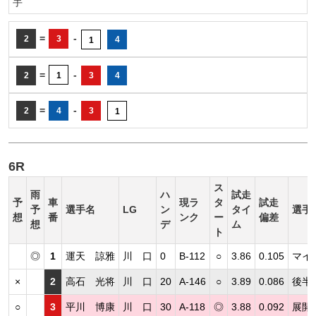
手
=
-
2
3
4
1
=
-
2
1
3
4
=
-
2
4
3
1
6R
ス
雨
ハ
試走
予
車
現ラ
タ
試走
予
選手名
LG
ン
タイ
選手
想
番
ンク
ー
偏差
想
デ
ム
ト
◎
1
運天 諒雅
川 口
0
B-112
○
3.86
0.105
マイ
×
2
高石 光将
川 口
20
A-146
○
3.89
0.086
後半
○
3
平川 博康
川 口
30
A-118
◎
3.88
0.092
展開