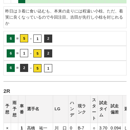
昨日は３着に食い込むも、本来の走りには程遠い小椋。ただ、着
実に良くなっているので今回注目。吉田が先行し小椋を封じれる
か
=
-
6
5
2
1
=
-
6
1
2
5
=
-
6
2
5
1
2R
ス
雨
ハ
試走
予
車
現ラ
タ
試走
予
選手名
LG
ン
タイ
選
想
番
ンク
ー
偏差
想
デ
ム
ト
×
1
高橋 祐一
川 口
0
B-7
○
3.70
0.094
し