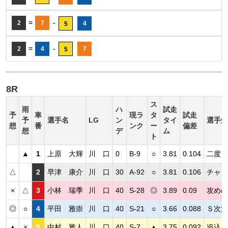
=
-
2
7
4
5
=
-
2
4
7
5
8R
ス
雨
ハ
試走
予
車
現ラ
タ
試走
予
選手名
LG
ン
タイ
選手短
想
番
ンク
ー
偏差
想
デ
ム
ト
▲
1
上原 大輝
川 口
0
B-9
○
3.81
0.104
二度目
△
2
早津 康介
川 口
30
A-92
○
3.81
0.106
チャン
×
△
3
小林 瑞季
川 口
40
S-28
◎
3.89
0.09
攻めの
◎
○
4
平田 雅崇
川 口
40
S-21
○
3.66
0.088
Ｓ次第
▲
×
5
中村 雅人
川 口
40
S-7
▲
3.75
0.092
追込み