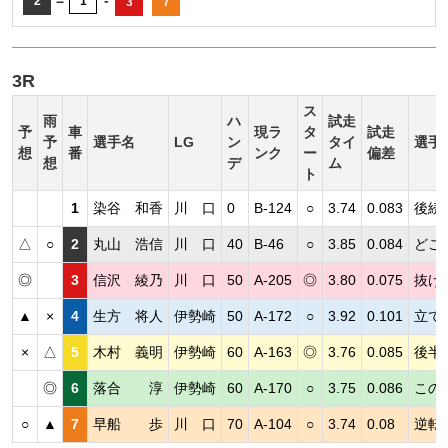
=
-
2
1
3
7
3R
ス
雨
ハ
試走
予
車
現ラ
タ
試走
予
選手名
LG
ン
タイ
選手
想
番
ンク
ー
偏差
想
デ
ム
ト
1
染谷 和香
川 口
0
B-124
○
3.74
0.083
後続
△
○
2
丸山 浩信
川 口
40
B-46
○
3.85
0.084
どこ
◎
3
信沢 綾乃
川 口
50
A-205
◎
3.80
0.075
抜け
▲
×
4
生方 将人
伊勢崎
50
A-172
○
3.92
0.101
立て
×
△
5
木村 義明
伊勢崎
60
A-163
◎
3.76
0.085
後半
◎
6
落合 淳
伊勢崎
60
A-170
○
3.75
0.086
この
○
▲
7
早船 歩
川 口
70
A-104
○
3.74
0.08
逆転