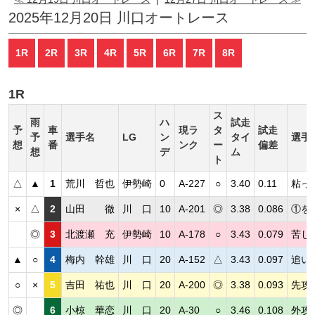
2025年12月20日 川口オートレース
1R
2R
3R
4R
5R
6R
7R
8R
1R
ス
雨
ハ
試走
予
車
現ラ
タ
試走
予
選手名
LG
ン
タイ
選手
想
番
ンク
ー
偏差
想
デ
ム
ト
△
▲
1
荒川 哲也
伊勢崎
0
A-227
○
3.40
0.11
粘っ
×
△
2
山田 徹
川 口
10
A-201
◎
3.38
0.086
①を
◎
3
北渡瀬 充
伊勢崎
10
A-178
○
3.43
0.079
苦し
▲
○
4
梅内 幹雄
川 口
20
A-152
△
3.43
0.097
追い
○
×
5
吉田 祐也
川 口
20
A-200
◎
3.38
0.093
先攻
◎
6
小椋 華恋
川 口
20
A-30
○
3.46
0.108
外攻