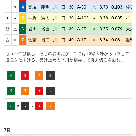
×
4
高塚 義明
川 口
30
A-59
△
3.73
0.103
枠な
▲
▲
5
中野 憲人
川 口
30
A-103
▲
3.78
0.085
イン
◎
△
6
岩田 裕臣
川 口
30
A-25
○
3.75
0.079
大外
△
○
7
佐藤 裕二
川 口
40
A-17
○
3.74
0.081
混戦
もう一伸び欲しい感じの岩田だが、ここは30線大外からカマして
勝負を仕掛ける。受け止める平川が翻弄して抑え切る場面も。
=
-
6
3
7
2
=
-
6
7
3
2
=
-
6
2
3
7
7R