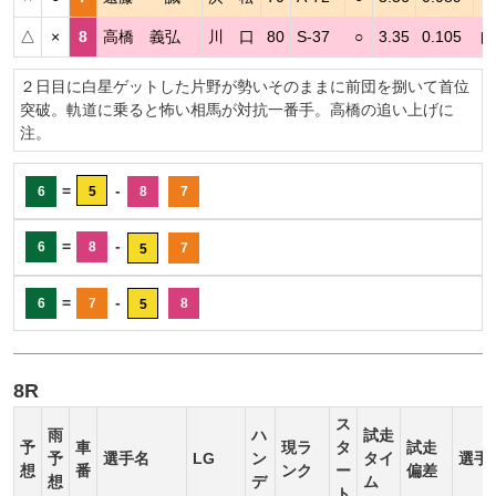
△
×
8
高橋 義弘
川 口
80
S-37
○
3.35
0.105
自
２日目に白星ゲットした片野が勢いそのままに前団を捌いて首位
突破。軌道に乗ると怖い相馬が対抗一番手。高橋の追い上げに
注。
=
-
6
5
8
7
=
-
6
8
7
5
=
-
6
7
8
5
8R
ス
雨
ハ
試走
予
車
現ラ
タ
試走
予
選手名
LG
ン
タイ
選手
想
番
ンク
ー
偏差
想
デ
ム
ト