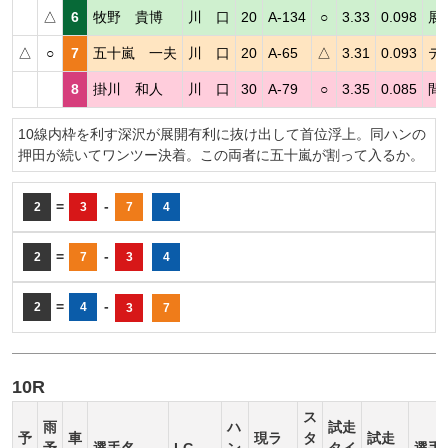
△
6
牧野 貴博
川 口
20
A-134
○
3.33
0.098
展
△
○
7
五十嵐 一夫
川 口
20
A-65
△
3.31
0.093
テ
8
掛川 和人
川 口
30
A-79
○
3.35
0.085
間
10線内枠を利す深沢が展開有利に抜け出して首位浮上。同ハンの
押田が続いてワンツー決着。この両者に五十嵐が割って入るか。
=
-
2
3
7
4
=
-
2
7
3
4
=
-
2
4
3
7
10R
ス
雨
ハ
試走
予
車
現ラ
タ
試走
予
選手名
LG
ン
タイ
選手