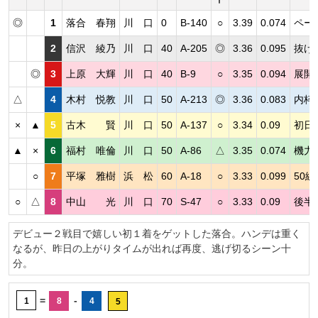
◎
1
落合 春翔
川 口
0
B-140
○
3.39
0.074
ペー
2
信沢 綾乃
川 口
40
A-205
◎
3.36
0.095
抜け
◎
3
上原 大輝
川 口
40
B-9
○
3.35
0.094
展開
△
4
木村 悦教
川 口
50
A-213
◎
3.36
0.083
内枠
×
▲
5
古木 賢
川 口
50
A-137
○
3.34
0.09
初日
▲
×
6
福村 唯倫
川 口
50
A-86
△
3.35
0.074
機力
○
7
平塚 雅樹
浜 松
60
A-18
○
3.33
0.099
50
○
△
8
中山 光
川 口
70
S-47
○
3.33
0.09
後半
デビュー２戦目で嬉しい初１着をゲットした落合。ハンデは重く
なるが、昨日の上がりタイムが出れば再度、逃げ切るシーン十
分。
=
-
1
8
4
5