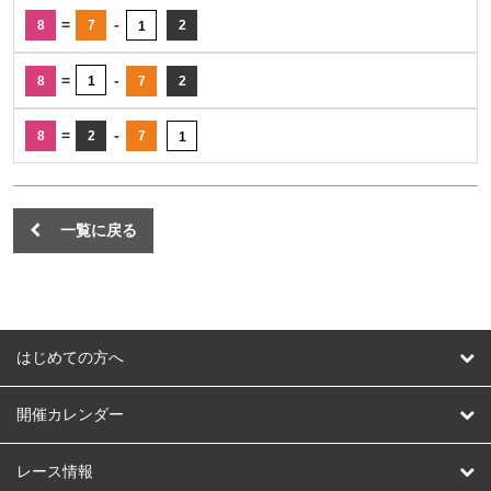
=
-
8
7
2
1
=
-
8
1
7
2
=
-
8
2
7
1
一覧に戻る
はじめての方へ
はじめての方へ
開催カレンダー
競輪
レース情報