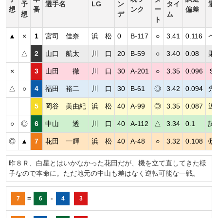
予
選手名
LG
ン
タイ
選
想
番
ンク
ー
偏差
想
デ
ム
ト
▲
×
1
宮司 佳奈
浜 松
0
B-117
○
3.41
0.116
ペ
△
2
山口 航太
川 口
20
B-59
○
3.40
0.08
乗
×
3
山田 徹
川 口
30
A-201
○
3.35
0.096
Ｓ
△
○
4
福田 裕二
川 口
30
B-61
◎
3.42
0.094
先
5
岡谷 美由紀
浜 松
40
A-99
◎
3.35
0.087
近
○
◎
6
中山 透
川 口
40
A-112
△
3.34
0.1
試
◎
▲
7
花田 一輝
浜 松
40
A-48
○
3.32
0.108
⑥
昨８Ｒ、白星とはいかなかった花田だが、機を立て直してきた様
子なので本命に。ただ地元の中山も差はなく逆転可能な一戦。
=
-
7
6
4
3