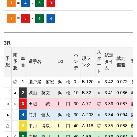
=
-
7
4
6
3
=
-
7
3
6
4
3R
ス
雨
ハ
試走
予
車
現ラ
タ
試走
予
選手名
LG
ン
タイ
選
想
番
ンク
ー
偏差
想
デ
ム
ト
◎
1
瀬戸尾 侑宏
浜 松
0
B-120
○
3.42
0.072
も
▲
2
城山 英文
浜 松
10
B-32
○
3.41
0.086
早
○
○
3
田辺 誠
川 口
30
A-77
◎
3.36
0.087
展
▲
4
筒井 健太
浜 松
30
A-203
○
3.34
0.094
抜
△
5
平川 博康
川 口
40
A-118
◎
3.35
0.088
機
×
△
6
高塚 義明
川 口
40
A-59
△
3.36
0.084
展