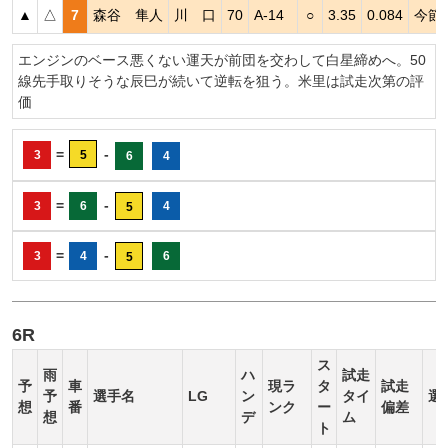
▲
△
7
森谷 隼人
川 口
70
A-14
○
3.35
0.084
今節
エンジンのベース悪くない運天が前団を交わして白星締めへ。50
線先手取りそうな辰巳が続いて逆転を狙う。米里は試走次第の評
価
=
-
3
5
6
4
=
-
3
6
4
5
=
-
3
4
6
5
6R
ス
雨
ハ
試走
予
車
現ラ
タ
試走
予
選手名
LG
ン
タイ
選
想
番
ンク
ー
偏差
想
デ
ム
ト