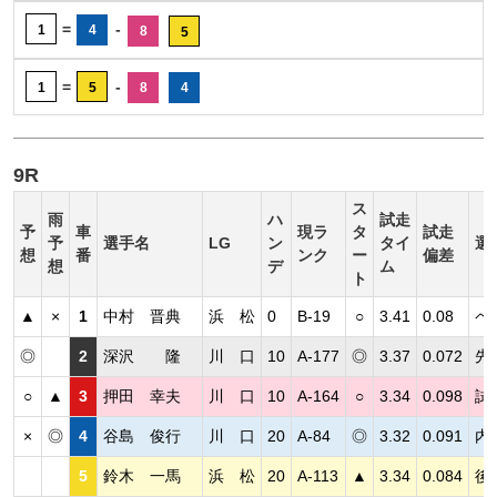
=
-
1
4
8
5
=
-
1
5
8
4
9R
ス
雨
ハ
試走
予
車
現ラ
タ
試走
予
選手名
LG
ン
タイ
選
想
番
ンク
ー
偏差
想
デ
ム
ト
▲
×
1
中村 晋典
浜 松
0
B-19
○
3.41
0.08
ペ
◎
2
深沢 隆
川 口
10
A-177
◎
3.37
0.072
先
○
▲
3
押田 幸夫
川 口
10
A-164
○
3.34
0.098
試
×
◎
4
谷島 俊行
川 口
20
A-84
◎
3.32
0.091
内
5
鈴木 一馬
浜 松
20
A-113
▲
3.34
0.084
後