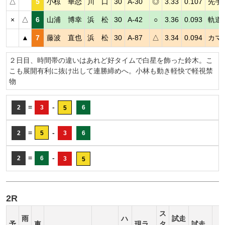
△
5
小椋 華恋
川 口
30
A-30
◎
3.33
0.107
先手
×
△
6
山浦 博幸
浜 松
30
A-42
○
3.36
0.093
軌道
▲
7
藤波 直也
浜 松
30
A-87
△
3.34
0.094
カマ
２日目、時間帯の違いはあれど好タイムで白星を飾った鈴木。こ
こも展開有利に抜け出して連勝締めへ。小林も動き軽快で軽視禁
物
=
-
2
3
6
5
=
-
2
5
3
6
=
-
2
6
3
5
2R
ス
雨
ハ
試走
予
車
現ラ
タ
試走