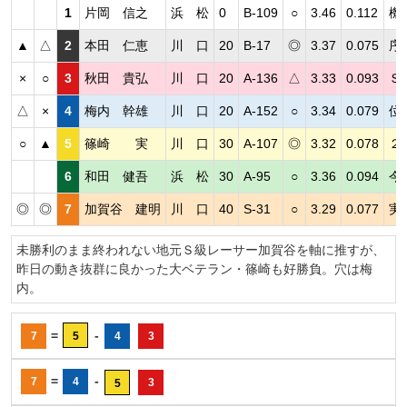
1
片岡 信之
浜 松
0
B-109
○
3.46
0.112
機
▲
△
2
本田 仁恵
川 口
20
B-17
◎
3.37
0.075
序
×
○
3
秋田 貴弘
川 口
20
A-136
△
3.33
0.093
Ｓ
△
×
4
梅内 幹雄
川 口
20
A-152
○
3.34
0.079
位
○
▲
5
篠崎 実
川 口
30
A-107
◎
3.32
0.078
２
6
和田 健吾
浜 松
30
A-95
○
3.36
0.094
今
◎
◎
7
加賀谷 建明
川 口
40
S-31
○
3.29
0.077
実
未勝利のまま終われない地元Ｓ級レーサー加賀谷を軸に推すが、
昨日の動き抜群に良かった大ベテラン・篠崎も好勝負。穴は梅
内。
=
-
7
5
4
3
=
-
7
4
3
5