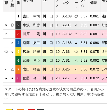
想
番
ンク
ー
偏差
想
デ
ム
ト
1
吉田 幸司
川 口
0
A-189
◎
3.37
0.061
逃げ
×
◎
2
牛沢 和彦
川 口
0
A-115
○
3.35
0.087
好位
△
3
川原 剛
川 口
10
A-132
△
3.36
0.081
Ｓ甘
×
4
斎藤 撤二
川 口
10
A-188
▲
3.31
0.096
展開
◎
○
5
広瀬 勝光
川 口
10
A-66
◎
3.31
0.075
Ｓ行
6
武藤 博臣
川 口
10
A-81
△
3.32
0.092
展開
○
△
7
岩田 裕臣
川 口
10
A-25
○
3.30
0.072
カマ
▲
▲
8
佐藤 裕二
川 口
20
A-17
○
3.31
0.072
テク
スタートの切れ良好な廣瀬が速攻を決めて白星締めへ。岩田がカ
マして逆転する場面も十分だし、機力悪くない川原、牛澤も好走
可