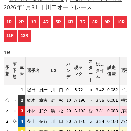
2026年1月31日 川口オートレース
1R
2R
3R
4R
5R
6R
7R
8R
9R
10R
11R
12R
1R
ス
雨
ハ
試走
予
車
現ラ
タ
試走
予
選手名
LG
ン
タイ
選手
想
番
ンク
ー
偏差
想
デ
ム
ト
1
縫田 雅一
川 口
0
B-72
○
3.42
0.082
イン
◎
○
2
鈴木 章夫
浜 松
10
A-196
○
3.35
0.081
機力
○
×
3
小林 頼介
浜 松
20
A-192
◎
3.31
0.083
序盤
▲
◎
4
柴山 信行
川 口
20
A-140
○
3.34
0.108
ハン