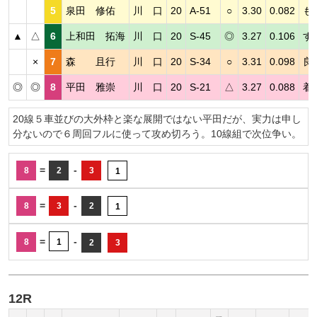
5
泉田 修佑
川 口
20
A-51
○
3.30
0.082
も
▲
△
6
上和田 拓海
川 口
20
S-45
◎
3.27
0.106
す
×
7
森 且行
川 口
20
S-34
○
3.31
0.098
良
◎
◎
8
平田 雅崇
川 口
20
S-21
△
3.27
0.088
着
20線５車並びの大外枠と楽な展開ではない平田だが、実力は申し
分ないので６周回フルに使って攻め切ろう。10線組で次位争い。
=
-
8
2
3
1
=
-
8
3
2
1
=
-
8
1
2
3
12R