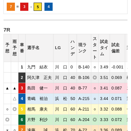
=
-
7
3
4
5
7R
ス
雨
ハ
試走
予
車
現ラ
タ
試走
予
選手名
LG
ン
タイ
選
想
番
ンク
ー
偏差
想
デ
ム
ト
1
九門 結衣
川 口
0
B-140
○
3.49
-0.001
ま
2
阿久津 正夫
川 口
40
B-106
◎
3.51
0.069
機
▲
▲
3
島田 健一
川 口
40
B-77
○
3.41
0.087
ス
△
4
青嶋 裕治
浜 松
50
A-215
○
3.44
0.071
近
○
◎
5
相馬 康夫
川 口
60
A-211
○
3.32
0.088
一
◎
6
片野 利沙
川 口
60
A-204
◎
3.33
0.072
連
×
○
7
遠藤 誠
浜 松
70
A-72
○
3.36
0.089
イ