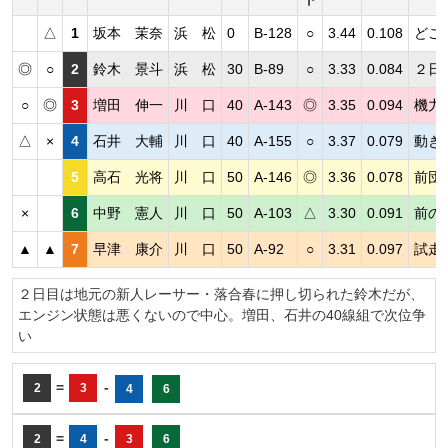
△
1
坂本 茉奈
浜 松
0
B-128
○
3.44
0.108
どこ
◎
○
2
鈴木 景斗
浜 松
30
B-89
○
3.33
0.084
２日
○
◎
3
増田 伸一
川 口
40
A-143
◎
3.35
0.094
機力
△
×
4
石井 大輔
川 口
40
A-155
○
3.37
0.079
動き
5
高石 光将
川 口
50
A-146
◎
3.36
0.078
前団
×
6
中野 憲人
川 口
50
A-103
△
3.30
0.091
前の
▲
▲
7
早津 康介
川 口
50
A-92
○
3.31
0.097
試走
２日目は地元の新人レーサー・落合春に押し切られた鈴木だが、
エンジン状態は悪くないので中心。増田、石井の40線組で次位争
い
=
-
2
3
4
6
=
-
2
4
3
6