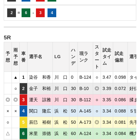
=
-
2
6
3
4
5R
ス
雨
ハ
試走
予
車
現ラ
タ
試走
予
選手名
LG
ン
タイ
選手
想
番
ンク
ー
偏差
想
デ
ム
ト
▲
1
染谷 和香
川 口
0
B-124
○
3.47
0.098
タイ
○
2
金子 和裕
川 口
30
B-10
◎
3.39
0.072
好位
◎
◎
3
運天 諒雅
川 口
30
B-112
○
3.35
0.086
揉ま
×
×
4
関口 隆広
浜 松
50
A-145
○
3.34
0.088
Ｓ甘
○
5
辰巳 裕樹
浜 松
50
A-173
◎
3.34
0.081
先手
△
6
米里 崇徳
浜 松
60
A-124
○
3.34
0.084
機力