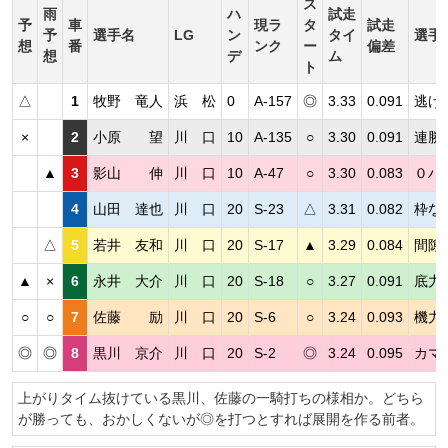
ス
雨
ハ
試走
予
車
現ラ
タ
試走
予
選手名
LG
ン
タイ
選手
想
番
ンク
ー
偏差
想
デ
ム
ト
△
1
牧野 竜人
浜 松
0
A-157
◎
3.33
0.091
逃げ
×
2
小原 望
川 口
10
A-135
○
3.30
0.091
連勝
▲
3
影山 伸
川 口
10
A-47
○
3.30
0.083
０ハ
4
山田 達也
川 口
20
S-23
△
3.31
0.082
枠な
△
5
若井 友和
川 口
20
S-17
▲
3.29
0.084
間隙
▲
×
6
永井 大介
川 口
20
S-18
○
3.27
0.091
底力
○
○
7
佐藤 励
川 口
20
S-6
○
3.24
0.093
機力
◎
◎
8
黒川 京介
川 口
20
S-2
◎
3.24
0.095
カマ
上がりタイム抜けている黒川、佐藤の一騎打ちの様相か。どちら
が勝っても、おかしくないが◎を打つとすれば展開を作る前者。