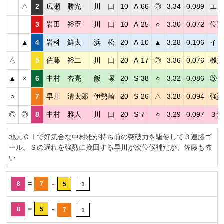
△
2
広瀬 勝光
川 口
10
A-66
◎
3.34
0.089
エン
3
岩田 裕臣
川 口
10
A-25
○
3.30
0.072
位置
▲
4
岩科 鮮太
浜 松
20
A-10
▲
3.28
0.106
イン
△
5
佐藤 裕二
川 口
20
A-17
◎
3.36
0.076
機力
▲
×
6
中村 杏亮
飯 塚
20
S-38
○
3.32
0.086
⑤号
○
7
早川 清太郎
伊勢崎
20
S-26
△
3.28
0.094
強烈
◎
◎
8
中村 雅人
川 口
20
S-7
○
3.29
0.097
３連
地元ＧⅠで好気合な中村雅が持ち前の突破力を駆使して３連勝ゴ
ール。Ｓの遅れを強烈に挽回する早川が次位候補だが、佐藤も怖
い
=
-
8
7
5
1
=
-
8
5
7
1