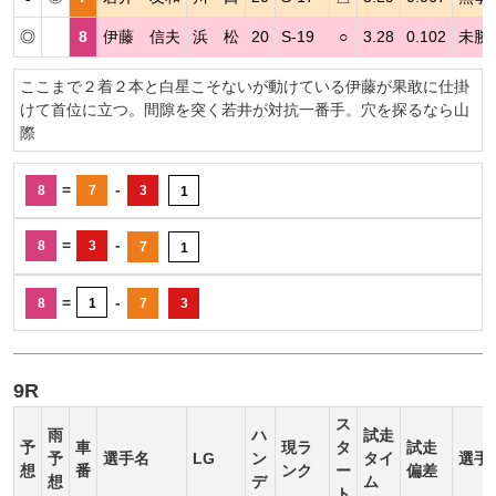
◎
8
伊藤 信夫
浜 松
20
S-19
○
3.28
0.102
未勝
ここまで２着２本と白星こそないが動けている伊藤が果敢に仕掛
けて首位に立つ。間隙を突く若井が対抗一番手。穴を探るなら山
際
=
-
8
7
3
1
=
-
8
3
7
1
=
-
8
1
7
3
9R
ス
雨
ハ
試走
予
車
現ラ
タ
試走
予
選手名
LG
ン
タイ
選手
想
番
ンク
ー
偏差
想
デ
ム
ト