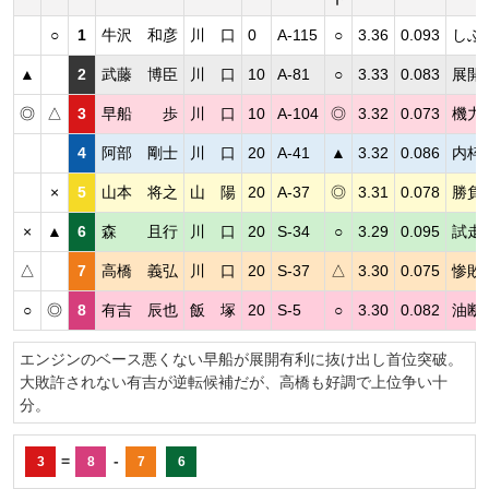
○
1
牛沢 和彦
川 口
0
A-115
○
3.36
0.093
しぶ
▲
2
武藤 博臣
川 口
10
A-81
○
3.33
0.083
展開
◎
△
3
早船 歩
川 口
10
A-104
◎
3.32
0.073
機力
4
阿部 剛士
川 口
20
A-41
▲
3.32
0.086
内枠
×
5
山本 将之
山 陽
20
A-37
◎
3.31
0.078
勝負
×
▲
6
森 且行
川 口
20
S-34
○
3.29
0.095
試走
△
7
高橋 義弘
川 口
20
S-37
△
3.30
0.075
惨敗
○
◎
8
有吉 辰也
飯 塚
20
S-5
○
3.30
0.082
油断
エンジンのベース悪くない早船が展開有利に抜け出し首位突破。
大敗許されない有吉が逆転候補だが、高橋も好調で上位争い十
分。
=
-
3
8
7
6