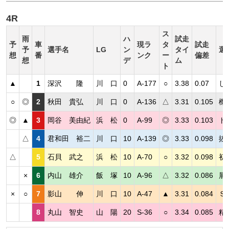
4R
ス
雨
ハ
試走
予
車
現ラ
タ
試走
予
選手名
LG
ン
タイ
選
想
番
ンク
ー
偏差
想
デ
ム
ト
▲
1
深沢 隆
川 口
0
A-177
○
3.38
0.07
し
○
◎
2
秋田 貴弘
川 口
0
A-136
△
3.31
0.105
機
◎
▲
3
岡谷 美由紀
浜 松
0
A-99
◎
3.33
0.103
ト
△
4
君和田 裕二
川 口
10
A-139
◎
3.33
0.098
抜
△
5
石貝 武之
浜 松
10
A-70
○
3.32
0.098
初
×
6
内山 雄介
飯 塚
10
A-96
△
3.32
0.086
展
×
○
7
影山 伸
川 口
10
A-47
▲
3.31
0.084
Ｓ
8
丸山 智史
山 陽
20
S-36
○
3.34
0.085
精