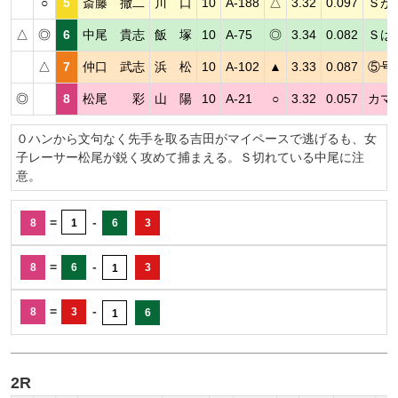
○
5
斎藤 撤二
川 口
10
A-188
△
3.32
0.097
Ｓが
△
◎
6
中尾 貴志
飯 塚
10
A-75
◎
3.34
0.082
Ｓは
△
7
仲口 武志
浜 松
10
A-102
▲
3.33
0.087
⑤号
◎
8
松尾 彩
山 陽
10
A-21
○
3.32
0.057
カマ
０ハンから文句なく先手を取る吉田がマイペースで逃げるも、女
子レーサー松尾が鋭く攻めて捕まえる。Ｓ切れている中尾に注
意。
=
-
8
1
6
3
=
-
8
6
3
1
=
-
8
3
6
1
2R