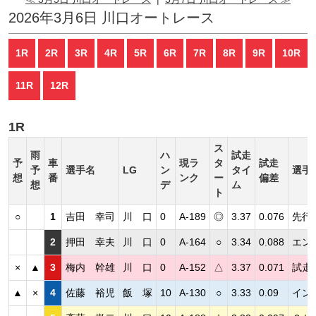
2026年3月6日 川口オートレース
1R
2R
3R
4R
5R
6R
7R
8R
9R
10R
11R
12R
1R
ス
雨
ハ
試走
予
車
現ラ
タ
試走
予
選手名
LG
ン
タイ
選手
想
番
ンク
ー
偏差
想
デ
ム
ト
○
1
吉田 幸司
川 口
0
A-189
◎
3.37
0.076
先行
2
押田 幸夫
川 口
0
A-164
○
3.34
0.088
エン
×
▲
3
梅内 幹雄
川 口
0
A-152
△
3.37
0.071
試走
▲
×
4
佐藤 裕児
飯 塚
10
A-130
○
3.33
0.09
イン