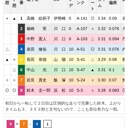
想
番
ンク
ー
偏差
想
デ
ム
ト
×
▲
1
高橋 絵莉子
伊勢崎
0
A-141
◎
3.34
0.09
逃
2
篠崎 実
川 口
0
A-107
○
3.32
0.076
大
3
中野 憲人
川 口
0
A-103
△
3.31
0.094
序
△
4
泉田 修佑
川 口
10
A-51
◎
3.31
0.076
内
▲
×
5
長田 恭徳
山 陽
10
S-41
△
3.29
0.08
勝
△
6
中山 光
川 口
10
S-47
▲
3.31
0.1
⑤
○
○
7
岩見 貴史
飯 塚
10
S-24
○
3.30
0.07
無
◎
◎
8
鈴木 圭一郎
浜 松
10
S-3
○
3.28
0.083
⑦
初日から一転して２日目は圧倒的な走りで完勝した鈴木。上がり
タイムも３、３５３秒と文句ないので、ここも首位有力な一戦。
=
-
8
7
4
1