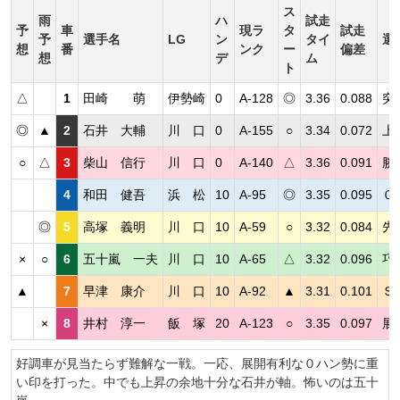
ス
雨
ハ
試走
予
車
現ラ
タ
試走
予
選手名
LG
ン
タイ
選
想
番
ンク
ー
偏差
想
デ
ム
ト
△
1
田崎 萌
伊勢崎
0
A-128
◎
3.36
0.088
突
◎
▲
2
石井 大輔
川 口
0
A-155
○
3.34
0.072
上
○
△
3
柴山 信行
川 口
0
A-140
△
3.36
0.091
勝
4
和田 健吾
浜 松
10
A-95
◎
3.35
0.095
０
◎
5
高塚 義明
川 口
10
A-59
○
3.32
0.084
先
×
○
6
五十嵐 一夫
川 口
10
A-65
△
3.32
0.096
巧
▲
7
早津 康介
川 口
10
A-92
▲
3.31
0.101
Ｓ
×
8
井村 淳一
飯 塚
20
A-123
○
3.35
0.097
展
好調車が見当たらず難解な一戦。一応、展開有利な０ハン勢に重
い印を打った。中でも上昇の余地十分な石井が軸。怖いのは五十