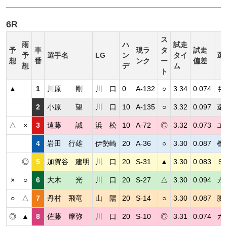
6R
ス
雨
ハ
試走
予
車
現ラ
タ
試走
予
選手名
LG
ン
タイ
選
想
番
ンク
ー
偏差
想
デ
ム
ト
▲
1
川原 剛
川 口
0
A-132
○
3.34
0.074
も
2
小原 望
川 口
10
A-135
○
3.32
0.097
遠
△
×
3
遠藤 誠
浜 松
10
A-72
◎
3.32
0.073
エ
4
岩田 行雄
伊勢崎
20
A-36
○
3.30
0.087
機
◎
5
加賀谷 建明
川 口
20
S-31
▲
3.30
0.083
Ｓ
×
○
6
大木 光
川 口
20
S-27
△
3.30
0.094
ガ
○
△
7
丹村 飛竜
山 陽
20
S-14
○
3.30
0.087
勝
◎
▲
8
佐藤 摩弥
川 口
20
S-10
◎
3.31
0.074
カ