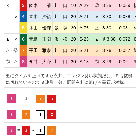
×
3
鈴木 清
川 口
10
A-29
◎
3.35
0.059
抜
○
4
青木 治親
川 口
20
A-71
○
3.30
0.088
イ
5
木山 優輝
飯 塚
20
A-76
△
3.30
0.08
枠
▲
×
6
青島 正樹
浜 松
20
S-25
▲
再3.38
0.072
捌
△
◎
7
平田 雅崇
川 口
20
S-21
○
3.26
0.087
近
◎
△
8
永井 大介
川 口
20
S-18
◎
3.29
0.09
果
更にタイムを上げてきた永井。エンジン良い状態だし、Ｓも抜群
に切れているので３連勝十分。展開有利に逃げる高石が対抗。
=
-
8
1
7
3
=
-
8
7
3
1
=
-
8
3
7
1