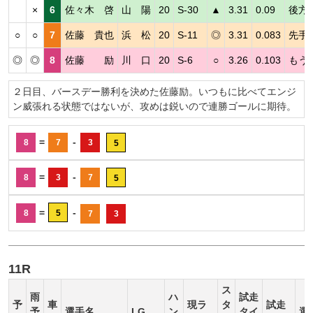
×
6
佐々木 啓
山 陽
20
S-30
▲
3.31
0.09
後方
○
○
7
佐藤 貴也
浜 松
20
S-11
◎
3.31
0.083
先手
◎
◎
8
佐藤 励
川 口
20
S-6
○
3.26
0.103
もう
２日目、バースデー勝利を決めた佐藤励。いつもに比べてエンジ
ン威張れる状態ではないが、攻めは鋭いので連勝ゴールに期待。
=
-
8
7
3
5
=
-
8
3
7
5
=
-
8
5
7
3
11R
ス
雨
ハ
試走
予
車
現ラ
タ
試走
予
選手名
LG
ン
タイ
選