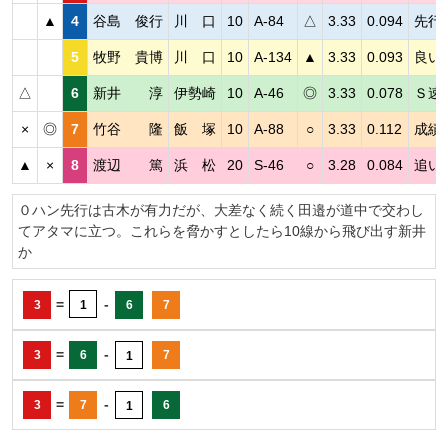
▲
4
谷島 俊行
川 口
10
A-84
△
3.33
0.094
先行
5
牧野 貴博
川 口
10
A-134
▲
3.33
0.093
良い
△
6
新井 淳
伊勢崎
10
A-46
◎
3.33
0.078
Ｓ速
×
◎
7
竹谷 隆
飯 塚
10
A-88
○
3.33
0.112
成績
▲
×
8
渡辺 篤
浜 松
20
S-46
○
3.28
0.084
追い
０ハン先行は古木が有力だが、大差なく続く田邉が道中で交わし
てアタマに立つ。これらを脅かすとしたら10線から飛び出す新井
か
=
-
3
1
6
7
=
-
3
6
7
1
=
-
3
7
6
1