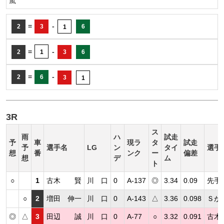
嵐
=
-
2
3
6
1
=
-
2
1
3
6
=
-
2
6
3
1
3R
ス
雨
ハ
試走
予
車
現ラ
タ
試走
予
選手名
LG
ン
タイ
選手
想
番
ンク
ー
偏差
想
デ
ム
ト
○
1
古木 賢
川 口
0
A-137
◎
3.34
0.09
先手
○
2
増田 伸一
川 口
0
A-143
△
3.36
0.098
Ｓが
◎
△
3
田辺 誠
川 口
0
A-77
○
3.32
0.091
古木