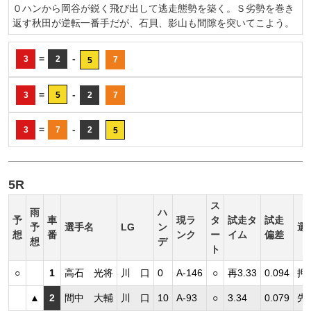
０ハンから岡谷が鋭く飛び出して逃走態勢を築く。Ｓ劣勢を巻き
返す秋田が逆転一番手だが、石貝、影山も間隙を突いてこよう。
=
-
3
2
7
5
=
-
3
5
2
7
=
-
3
7
2
5
5R
ス
雨
ハ
予
車
現ラ
タ
試走タ
試走
予
選手名
LG
ン
選
想
番
ンク
ー
イム
偏差
想
デ
ト
○
1
高石 光将
川 口
0
A-146
○
再3.33
0.094
押
▲
2
間中 大輔
川 口
10
A-93
○
3.34
0.079
先