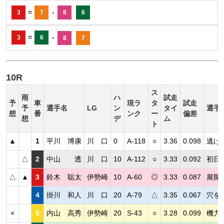
=
-
3
7
8
6
=
-
3
6
8
7
10R
ス
雨
ハ
試走
予
車
現ラ
タ
試走
予
選手名
LG
ン
タイ
選手
想
番
ンク
ー
偏差
想
デ
ム
ト
▲
1
平川 博康
川 口
0
A-118
○
3.36
0.098
逃げ
△
2
中山 透
川 口
10
A-112
○
3.33
0.092
初日
△
▲
3
鈴木 聡太
伊勢崎
10
A-60
◎
3.33
0.087
展開
4
掛川 和人
川 口
20
A-79
△
3.35
0.067
穴を
×
5
内山 高秀
伊勢崎
20
S-43
○
3.28
0.099
機力