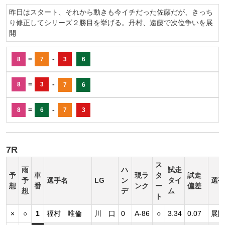
昨日はスタート、それから動きも今イチだった佐藤だが、きっち
り修正してシリーズ２勝目を挙げる。丹村、遠藤で次位争いを展
開
=
-
8
7
3
6
=
-
8
3
7
6
=
-
8
6
7
3
7R
ス
雨
ハ
試走
予
車
現ラ
タ
試走
予
選手名
LG
ン
タイ
選手
想
番
ンク
ー
偏差
想
デ
ム
ト
×
○
1
福村 唯倫
川 口
0
A-86
○
3.34
0.07
展開