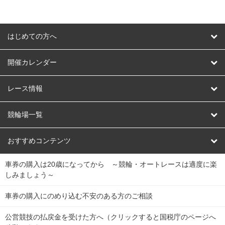
はじめての方へ
はじめての方へ
開催カレンダー
競輪
レース情報
オートレース
レース予想
競輪場一覧
競輪くじ
レース結果
北日本
函館競輪場
青森競輪場
いわき平競輪場
おすすめコンテンツ
車券の購入は20歳になってから ～競輪・オートレースは適度に楽
Dokanto!
キャリーオーバー一覧
関
競輪選手情報
弥彦競輪場
前橋競輪場
取手競輪場
宇都宮競輪場
しみましょう～
東
大宮競輪場
西武園競輪場
京王閣競輪場
立川競輪場
チャリロトプラザ
Perfecta Navi
車券の購入にのめり込む不安のある方のご相談
南
松戸競輪場
千葉競輪場
川崎競輪場
平塚競輪場
公営競技の払戻金を受けた方へ（クリックすると国税庁のページへ
netkeirin
関