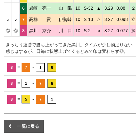
6
岩崎 亮一
山 陽
10
S-32
▲
3.29
0.08
２着
○
○
7
高橋 貢
伊勢崎
10
S-13
△
3.27
0.098
立て
◎
◎
8
黒川 京介
川 口
10
S-2
○
3.27
0.077
揉ま
きっちり連勝で勝ち上がってきた黒川。タイムが少し物足りない
感じはするが、日毎に状態上げてくるとみて印は変わらず◎。
=
-
8
7
1
5
=
-
8
1
7
5
=
-
8
5
7
1
一覧に戻る