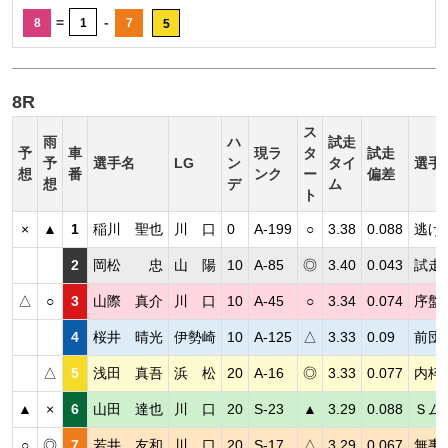
=
-
8
1
7
5
8R
ス
雨
ハ
試走
予
車
現ラ
タ
試走
予
選手名
LG
ン
タイ
選手
想
番
ンク
ー
偏差
想
デ
ム
ト
×
▲
1
稲川 聖也
川 口
0
A-199
○
3.38
0.088
逃げ
2
岡松 忠
山 陽
10
A-85
◎
3.40
0.043
試走
△
○
3
山際 真介
川 口
10
A-45
○
3.34
0.074
序盤
4
桜井 晴光
伊勢崎
10
A-125
△
3.33
0.09
前団
△
5
浅田 真吾
浜 松
20
A-16
◎
3.33
0.077
内枠
▲
×
6
山田 達也
川 口
20
S-23
▲
3.29
0.088
Ｓム
○
◎
7
若井 友和
川 口
20
S-17
△
3.29
0.067
無事