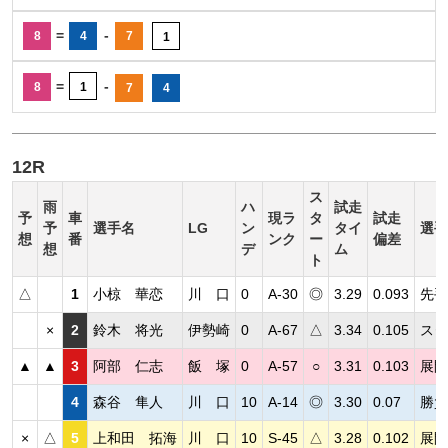
=
-
8
4
7
1
=
-
8
1
7
4
12R
ス
雨
ハ
試走
予
車
現ラ
タ
試走
予
選手名
LG
ン
タイ
選手
想
番
ンク
ー
偏差
想
デ
ム
ト
△
1
小椋 華恋
川 口
0
A-30
◎
3.29
0.093
先手
×
2
鈴木 将光
伊勢崎
0
A-67
△
3.34
0.105
スタ
▲
▲
3
阿部 仁志
飯 塚
0
A-57
○
3.31
0.103
展開
4
森谷 隼人
川 口
10
A-14
◎
3.30
0.07
勝負
×
△
5
上和田 拓海
川 口
10
S-45
△
3.28
0.102
展開