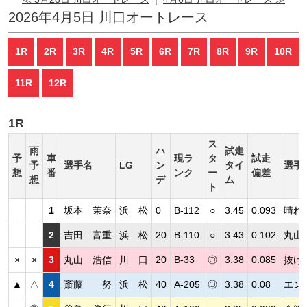
2026年4月5日 川口オートレース
1R
2R
3R
4R
5R
6R
7R
8R
9R
10R
11R
12R
1R
ス
雨
ハ
試走
予
車
現ラ
タ
試走
予
選手名
LG
ン
タイ
選手
想
番
ンク
ー
偏差
想
デ
ム
ト
1
坂本 茉奈
浜 松
0
B-112
○
3.45
0.093
晴れ
2
吉田 富重
浜 松
20
B-110
○
3.43
0.102
丸山
×
×
3
丸山 浩信
川 口
20
B-33
◎
3.38
0.085
抜け
▲
△
4
斎藤 努
浜 松
40
A-205
◎
3.38
0.08
エン