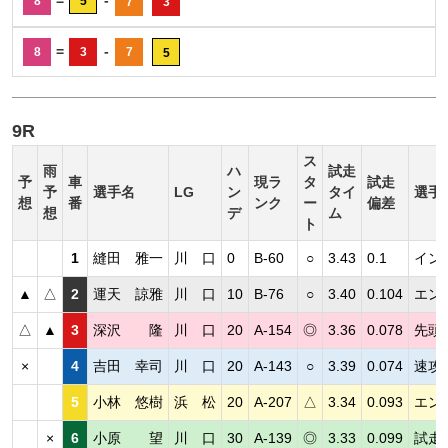
=
-
8
5
7
3
=
-
8
3
7
5
9R
ス
雨
ハ
試走
予
車
現ラ
タ
試走
予
選手名
LG
ン
タイ
選手
想
番
ンク
ー
偏差
想
デ
ム
ト
1
縫田 雅一
川 口
0
B-60
○
3.43
0.1
イン
▲
△
2
運天 諒雅
川 口
10
B-76
○
3.40
0.104
エン
△
▲
3
深沢 隆
川 口
20
A-154
◎
3.36
0.078
先頭
×
4
吉田 幸司
川 口
20
A-143
○
3.39
0.074
速攻
5
小林 悠樹
浜 松
20
A-207
△
3.34
0.093
エン
×
6
小原 望
川 口
30
A-139
◎
3.33
0.099
試走