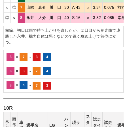
○
◎
7
山際 真介
川 口
30
A-43
○
3.34
0.075
前節
◎
○
8
永井 大介
川 口
40
S-16
○
3.32
0.085
素早
前節、初日は雨で勝ち上がりを逸したが、２日目から良走路で連
勝した永井。機力自体は悪くないので鋭く攻め上げて首位に立
つ。
=
-
8
7
3
4
=
-
8
3
7
4
=
-
8
4
7
3
10R
ス
雨
ハ
試走
予
車
現ラ
タ
試走
予
選手名
LG
ン
タイ
選手