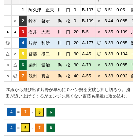
1
阿久津 正夫
川 口
0
B-107
◎
3.51
0.05
惨
×
2
鈴木 啓示
浜 松
0
B-109
○
3.44
0.085
３
▲
▲
3
石井 大志
川 口
20
B-5
○
3.35
0.109
片
◎
4
片野 利沙
川 口
20
A-177
◎
3.33
0.085
速
△
○
5
斎藤 撤二
川 口
30
A-45
◎
3.33
0.104
エ
×
△
6
柴田 健治
浜 松
30
A-79
○
3.33
0.085
リ
○
◎
7
浅田 真吾
浜 松
40
A-55
○
3.33
0.092
自
20線から飛び出す片野が早めに０ハン勢を突破し押し切ろう。淺
田が追い上げてくるがエンジン悪くない齋藤も果敢に攻め込む。
=
-
4
7
6
5
=
-
4
5
7
6