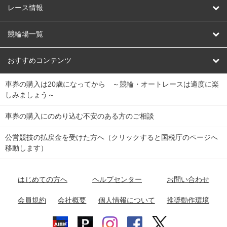
競輪
レース情報
オートレース
レース予想
競輪場一覧
競輪くじ
レース結果
北日本
函館競輪場
青森競輪場
いわき平競輪場
おすすめコンテンツ
車券の購入は20歳になってから ～競輪・オートレースは適度に楽
Dokanto!
キャリーオーバー一覧
関
競輪選手情報
弥彦競輪場
前橋競輪場
取手競輪場
宇都宮競輪場
しみましょう～
東
大宮競輪場
西武園競輪場
京王閣競輪場
立川競輪場
チャリロトプラザ
Perfecta Navi
車券の購入にのめり込む不安のある方のご相談
南
松戸競輪場
千葉競輪場
川崎競輪場
平塚競輪場
公営競技の払戻金を受けた方へ（クリックすると国税庁のページへ
netkeirin
関
移動します）
小田原競輪場
伊東競輪場
静岡競輪場
東
ケイリンガル
中
名古屋競輪場
岐阜競輪場
大垣競輪場
豊橋競輪場
はじめての方へ
ヘルプセンター
お問い合わせ
部
チャリレンジャー
富山競輪場
松阪競輪場
四日市競輪場
会員規約
会社概要
個人情報について
推奨動作環境
競輪場情報
近
福井競輪場
奈良競輪場
向日町競輪場
和歌山競輪場