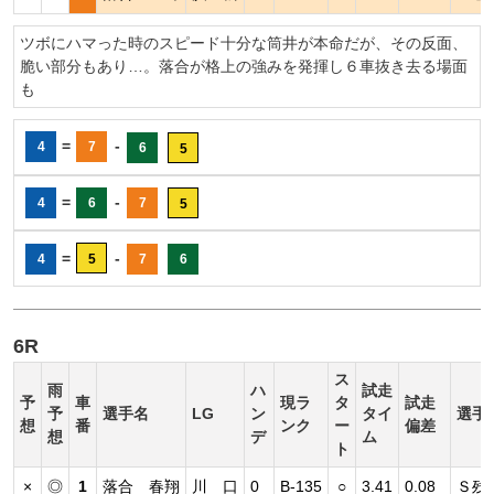
ツボにハマった時のスピード十分な筒井が本命だが、その反面、
脆い部分もあり…。落合が格上の強みを発揮し６車抜き去る場面
も
=
-
4
7
6
5
=
-
4
6
7
5
=
-
4
5
7
6
6R
ス
雨
ハ
試走
予
車
現ラ
タ
試走
予
選手名
LG
ン
タイ
選手
想
番
ンク
ー
偏差
想
デ
ム
ト
×
◎
1
落合 春翔
川 口
0
B-135
○
3.41
0.08
Ｓ残