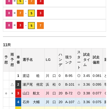
=
-
8
5
7
3
=
-
8
7
3
5
=
-
8
3
7
5
11R
ス
雨
ハ
試走
予
車
現ラ
タ
試走
予
選手名
LG
ン
タイ
選
想
番
ンク
ー
偏差
想
デ
ム
ト
1
渡辺 稔
川 口
0
B-95
◎
3.45
0.081
ど
△
2
瀬戸尾 侑宏
浜 松
0
B-101
○
3.36
0.095
早
○
×
3
山口 航太
川 口
20
B-72
◎
3.38
0.077
０
4
石井 大輔
川 口
20
A-107
△
3.36
0.075
展