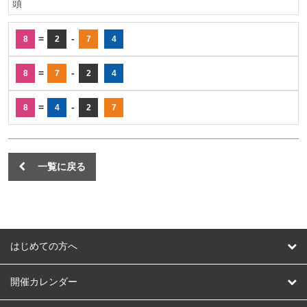
頭
=
-
8
2
7
4
=
-
8
7
2
4
=
-
8
4
2
7
一覧に戻る
はじめての方へ
はじめての方へ
開催カレンダー