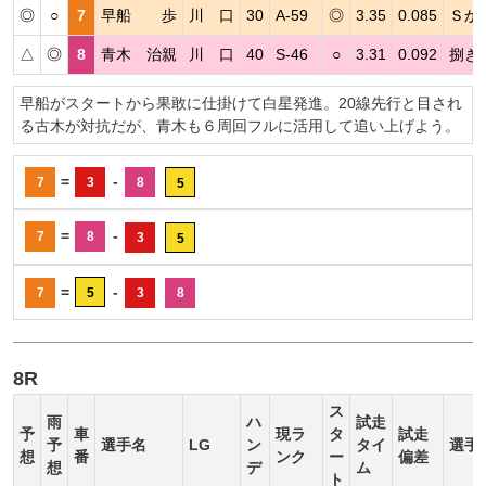
◎
○
7
早船 歩
川 口
30
A-59
◎
3.35
0.085
Ｓか
△
◎
8
青木 治親
川 口
40
S-46
○
3.31
0.092
捌き
早船がスタートから果敢に仕掛けて白星発進。20線先行と目され
る古木が対抗だが、青木も６周回フルに活用して追い上げよう。
=
-
7
3
8
5
=
-
7
8
3
5
=
-
7
5
3
8
8R
ス
雨
ハ
試走
予
車
現ラ
タ
試走
予
選手名
LG
ン
タイ
選手
想
番
ンク
ー
偏差
想
デ
ム
ト