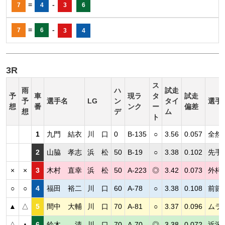
=
-
7
4
3
6
=
-
7
6
3
4
3R
ス
雨
ハ
試走
予
車
現ラ
タ
試走
予
選手名
LG
ン
タイ
選手
想
番
ンク
ー
偏差
想
デ
ム
ト
1
九門 結衣
川 口
0
B-135
○
3.56
0.057
全然
2
山脇 孝志
浜 松
50
B-19
○
3.38
0.102
先手
×
×
3
木村 直幸
浜 松
50
A-223
◎
3.42
0.073
外枠
○
○
4
福田 裕二
川 口
60
A-78
○
3.38
0.108
前節
▲
△
5
間中 大輔
川 口
70
A-81
○
3.37
0.096
ムラ
△
▲
6
鈴木 清
川 口
70
A-70
◎
3.38
0.072
近況