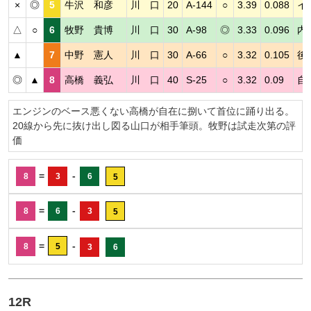
×
◎
5
牛沢 和彦
川 口
20
A-144
○
3.39
0.088
イ
△
○
6
牧野 貴博
川 口
30
A-98
◎
3.33
0.096
内
▲
7
中野 憲人
川 口
30
A-66
○
3.32
0.105
後
◎
▲
8
高橋 義弘
川 口
40
S-25
○
3.32
0.09
自
エンジンのベース悪くない高橋が自在に捌いて首位に踊り出る。
20線から先に抜け出し図る山口が相手筆頭。牧野は試走次第の評
価
=
-
8
3
6
5
=
-
8
6
3
5
=
-
8
5
3
6
12R