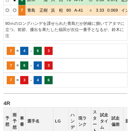
◎
◎
7
青島 正樹
浜 松
80
A-41
○
3.33
0.069
イン
80ｍのロングハンデを課せられた青島だが的確に捌いてアタマに
立つ。前節、優出を果たした福田が次位一番手となるが、鈴木に
注
=
-
7
4
6
3
=
-
7
6
4
3
=
-
7
3
4
6
4R
ス
雨
ハ
試走
予
車
現ラ
タ
試走
予
選手名
LG
ン
タイ
選
想
番
ンク
ー
偏差
想
デ
ム
ト