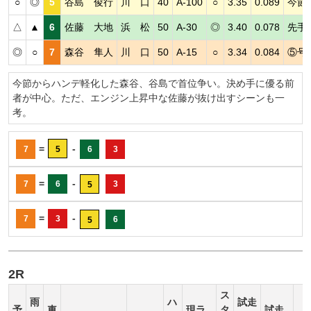
○
◎
5
谷島 俊行
川 口
40
A-100
○
3.35
0.089
今節
△
▲
6
佐藤 大地
浜 松
50
A-30
◎
3.40
0.078
先手
◎
○
7
森谷 隼人
川 口
50
A-15
○
3.34
0.084
⑤号
今節からハンデ軽化した森谷、谷島で首位争い。決め手に優る前
者が中心。ただ、エンジン上昇中な佐藤が抜け出すシーンも一
考。
=
-
7
5
6
3
=
-
7
6
3
5
=
-
7
3
6
5
2R
ス
雨
ハ
試走
予
車
現ラ
タ
試走