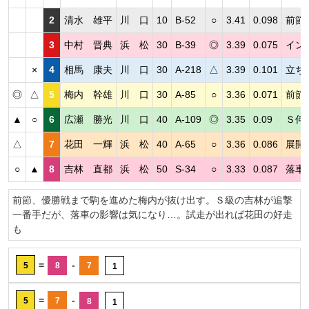
2
清水 雄平
川 口
10
B-52
○
3.41
0.098
前節
3
中村 晋典
浜 松
30
B-39
◎
3.39
0.075
イン
×
4
相馬 康夫
川 口
30
A-218
△
3.39
0.101
立ち
◎
△
5
梅内 幹雄
川 口
30
A-85
○
3.36
0.071
前節
▲
○
6
広瀬 勝光
川 口
40
A-109
◎
3.35
0.09
Ｓ何
△
7
花田 一輝
浜 松
40
A-65
○
3.36
0.086
展開
○
▲
8
吉林 直都
浜 松
50
S-34
○
3.33
0.087
落車
前節、優勝戦まで駒を進めた梅内が抜け出す。Ｓ級の吉林が追撃
一番手だが、落車の影響は気になり…。試走が出れば花田の好走
も
=
-
5
8
7
1
=
-
5
7
8
1