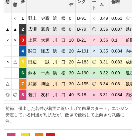
想
番
ンク
ー
偏差
想
デ
ム
ト
○
1
野上 史豪
浜 松
0
B-91
○
3.49
0.061
少し
▲
▲
2
広瀬 豪彦
浜 松
0
B-79
◎
3.36
0.087
逃げ
×
×
3
上原 大輝
川 口
10
B-21
○
3.36
0.1
前団
4
関口 隆広
浜 松
20
A-191
○
3.35
0.084
内枠
○
△
5
田辺 誠
川 口
20
A-183
◎
3.31
0.083
成績
6
鈴木 一馬
浜 松
30
A-190
○
3.32
0.09
遠征
△
7
武藤 博臣
川 口
30
A-155
◎
3.34
0.08
飯塚
◎
◎
8
若井 友和
川 口
40
S-18
○
3.31
0.084
内外
前節、優出した若井が着実に追い上げて白星スタート。エンジン
安定している田邉が対抗だが、飯塚で優出して上向きな武藤に
注。