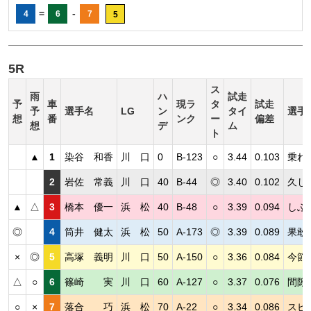
=
-
4
6
7
5
5R
ス
雨
ハ
試走
予
車
現ラ
タ
試走
予
選手名
LG
ン
タイ
選手
想
番
ンク
ー
偏差
想
デ
ム
ト
▲
1
染谷 和香
川 口
0
B-123
○
3.44
0.103
乗れ
2
岩佐 常義
川 口
40
B-44
◎
3.40
0.102
久し
▲
△
3
橋本 優一
浜 松
40
B-48
○
3.39
0.094
しぶ
◎
4
筒井 健太
浜 松
50
A-173
◎
3.39
0.089
果敢
×
◎
5
高塚 義明
川 口
50
A-150
○
3.36
0.084
今節
△
○
6
篠崎 実
川 口
60
A-127
○
3.37
0.076
間隙
○
×
7
落合 巧
浜 松
70
A-22
○
3.34
0.086
スピ