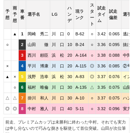
ス
雨
ハ
試走
予
車
現ラ
タ
試走
予
選手名
LG
ン
タイ
選手
想
番
ンク
ー
偏差
想
デ
ム
ト
▲
1
岡崎 秀二
川 口
0
B-62
○
3.42
0.065
逃げ
○
2
山田 徹
川 口
10
B-24
○
3.36
0.095
抜け
3
西川 頼臣
浜 松
20
A-164
○
3.38
0.088
中間
×
4
平川 博康
川 口
20
A-115
◎
3.36
0.085
②号
▲
×
5
浅野 浩幸
浜 松
30
A-83
◎
3.37
0.076
イン
○
6
福村 唯倫
川 口
30
A-135
△
3.35
0.075
山陽
△
△
7
掛川 和人
川 口
30
A-10
○
3.37
0.075
ハン
◎
◎
8
中村 雅人
川 口
40
S-11
○
3.32
0.096
実力
前走、プレミアムカップは未勝利に終わった中村。それでも実力
は申し分ないので巧みな捌きを駆使して首位突破。山田が次位筆