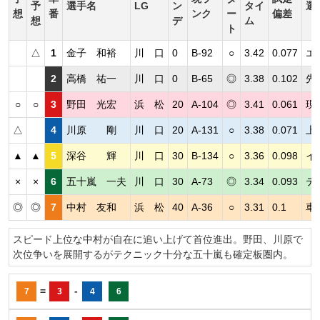
予
選手名
LG
ン
タイ
選
想
番
ンク
ー
偏差
想
デ
ム
ト
△
1
金子 和裕
川 口
0
B-92
○
3.42
0.077
エ
2
高橋 祐一
川 口
0
B-65
◎
3.38
0.102
先
○
○
3
野田 光宏
浜 松
20
A-104
◎
3.41
0.061
現
△
4
川原 剛
川 口
20
A-131
○
3.38
0.071
上
▲
▲
5
深谷 輝
川 口
30
B-134
○
3.36
0.098
イ
×
×
6
五十嵐 一夫
川 口
30
A-73
◎
3.34
0.093
テ
◎
◎
7
中村 友和
浜 松
40
A-36
○
3.31
0.1
車
スピード上位な中村が自在に追い上げて首位進出。野田、川原で
次位争いを展開するがテクニック十分な五十嵐も確定板圏内。
=
-
7
3
4
6