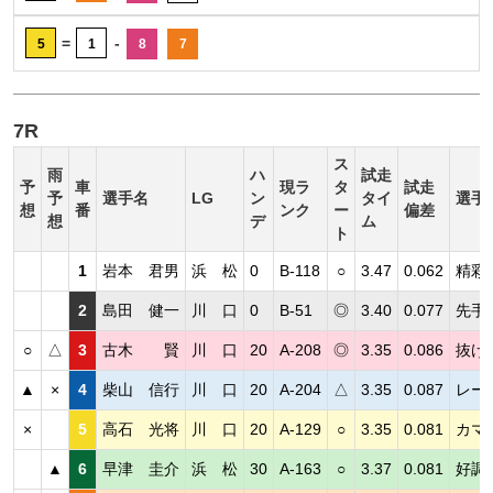
=
-
5
1
8
7
7R
ス
雨
ハ
試走
予
車
現ラ
タ
試走
予
選手名
LG
ン
タイ
選手
想
番
ンク
ー
偏差
想
デ
ム
ト
1
岩本 君男
浜 松
0
B-118
○
3.47
0.062
精彩
2
島田 健一
川 口
0
B-51
◎
3.40
0.077
先手
○
△
3
古木 賢
川 口
20
A-208
◎
3.35
0.086
抜け
▲
×
4
柴山 信行
川 口
20
A-204
△
3.35
0.087
レー
×
5
高石 光将
川 口
20
A-129
○
3.35
0.081
カマ
▲
6
早津 圭介
浜 松
30
A-163
○
3.37
0.081
好調