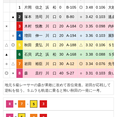
1
片岡 信之
浜 松
0
B-105
◎
3.48
0.106
大敗
▲
2
塚本 浩司
川 口
0
B-80
○
3.42
0.103
逃走
×
3
木村 悦教
川 口
20
A-184
◎
3.35
0.098
内枠
○
4
増田 伸一
川 口
20
A-194
○
3.36
0.103
展開
△
◎
5
秋田 貴弘
川 口
20
A-188
△
3.32
0.106
Ｓ甘
▲
6
石貝 武之
浜 松
30
A-168
○
3.38
0.088
Ｓ突
○
△
7
岩田 裕臣
川 口
30
A-12
◎
3.34
0.076
先手
◎
×
8
森 且行
川 口
40
S-27
○
3.31
0.103
良い
地元Ｓ級レーサーの森が果敢に攻めて首位発進。岩田が応戦して
逆転を狙う。Ｓムラも軌道に乗ると怖い秋田の一発に一考。
=
-
8
7
3
5