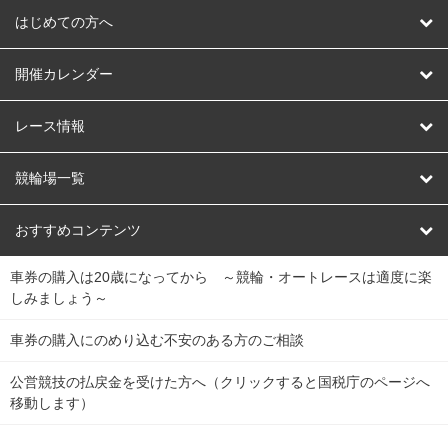
はじめての方へ
はじめての方へ
開催カレンダー
競輪
レース情報
オートレース
レース予想
競輪場一覧
競輪くじ
レース結果
北日本
函館競輪場
青森競輪場
いわき平競輪場
おすすめコンテンツ
車券の購入は20歳になってから ～競輪・オートレースは適度に楽
Dokanto!
キャリーオーバー一覧
関
競輪選手情報
弥彦競輪場
前橋競輪場
取手競輪場
宇都宮競輪場
しみましょう～
東
大宮競輪場
西武園競輪場
京王閣競輪場
立川競輪場
チャリロトプラザ
Perfecta Navi
車券の購入にのめり込む不安のある方のご相談
南
松戸競輪場
千葉競輪場
川崎競輪場
平塚競輪場
公営競技の払戻金を受けた方へ（クリックすると国税庁のページへ
netkeirin
関
移動します）
小田原競輪場
伊東競輪場
静岡競輪場
東
ケイリンガル