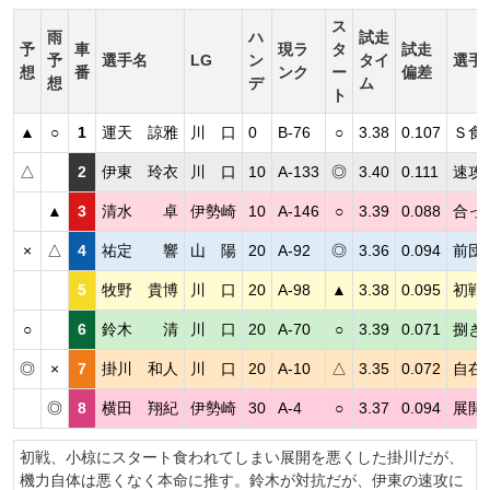
ス
雨
ハ
試走
予
車
現ラ
タ
試走
予
選手名
LG
ン
タイ
選手
想
番
ンク
ー
偏差
想
デ
ム
ト
▲
○
1
運天 諒雅
川 口
0
B-76
○
3.38
0.107
Ｓ食
△
2
伊東 玲衣
川 口
10
A-133
◎
3.40
0.111
速攻
▲
3
清水 卓
伊勢崎
10
A-146
○
3.39
0.088
合っ
×
△
4
祐定 響
山 陽
20
A-92
◎
3.36
0.094
前団
5
牧野 貴博
川 口
20
A-98
▲
3.38
0.095
初戦
○
6
鈴木 清
川 口
20
A-70
○
3.39
0.071
捌き
◎
×
7
掛川 和人
川 口
20
A-10
△
3.35
0.072
自在
◎
8
横田 翔紀
伊勢崎
30
A-4
○
3.37
0.094
展開
初戦、小椋にスタート食われてしまい展開を悪くした掛川だが、
機力自体は悪くなく本命に推す。鈴木が対抗だが、伊東の速攻に