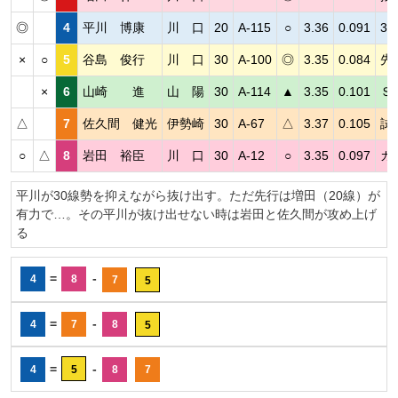
◎
4
平川 博康
川 口
20
A-115
○
3.36
0.091
3
×
○
5
谷島 俊行
川 口
30
A-100
◎
3.35
0.084
先
×
6
山崎 進
山 陽
30
A-114
▲
3.35
0.101
Ｓ
△
7
佐久間 健光
伊勢崎
30
A-67
△
3.37
0.105
試
○
△
8
岩田 裕臣
川 口
30
A-12
○
3.35
0.097
カ
平川が30線勢を抑えながら抜け出す。ただ先行は増田（20線）が
有力で…。その平川が抜け出せない時は岩田と佐久間が攻め上げ
る
=
-
4
8
7
5
=
-
4
7
8
5
=
-
4
5
8
7