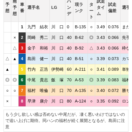
雨
ハ
試走
予
車
現ラ
タ
試走
予
選手名
LG
ン
タイ
選手
想
番
ンク
ー
偏差
想
デ
ム
ト
1
九門 結衣
川 口
0
B-135
○
3.49
0.076
まだ
×
2
岡崎 秀二
川 口
40
B-62
◎
3.43
0.066
先手
△
3
金子 和裕
川 口
40
B-92
△
3.43
0.066
枠な
△
▲
4
島田 健一
川 口
40
B-51
○
3.39
0.073
カマ
▲
5
竹内 正浩
伊勢崎
60
A-211
○
3.41
0.089
単独
◎
◎
6
中尾 貴志
飯 塚
70
A-53
◎
3.39
0.083
福村
○
○
7
福村 唯倫
川 口
70
A-135
○
3.40
0.072
勝ち
×
8
早津 康介
川 口
80
A-124
○
3.35
0.092
ロン
もう少し欲しい感は否めない中尾だが、凄く悪いわけではないの
で追い上げに期待。同ハンの福村が続く展開となるが、島田に注
意