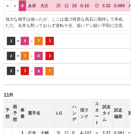
○
○
8
永井 大介
川 口
20
S-16
◎
3.32
0.089
カ
強力な相手は揃ったが、ここは逃げ得意な高石に期待して本命。
ただ、永井も黙っておらず逆転十分。追いアシ鋭い平田に注意。
=
-
2
8
7
3
=
-
2
7
8
3
=
-
2
3
8
7
11R
ス
雨
ハ
試走
予
車
現ラ
タ
試走
予
選手名
LG
ン
タイ
選
想
番
ンク
ー
偏差
想
デ
ム
ト
1
石井 大輔
川 口
0
A-107
○
3.37
0.081
ペ