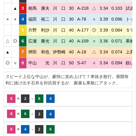
▲
3
相馬 康夫
川 口
30
A-218
△
3.34
0.103
試走
×
×
4
福田 裕二
川 口
30
A-78
○
3.39
0.096
トッ
5
片野 利沙
川 口
40
A-177
◎
3.39
0.084
Ｓで
△
◎
6
広瀬 勝光
川 口
40
A-109
○
3.36
0.071
果敢
▲
7
押田 和也
伊勢崎
40
A-18
△
3.34
0.074
上昇
◎
○
8
中山 光
川 口
50
S-47
○
3.34
0.094
鋭い
スピード上位な中山が、豪快に攻め上げて７車抜き敢行。展開有
利に抜け出す石井を対抗視するが、廣瀬も果敢にアタック。
=
-
8
2
6
4
=
-
8
6
2
4
=
-
8
4
2
6