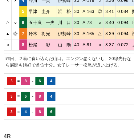
×
×
4
谷川 一貴
伊勢崎
20
A-176
○
3.36
0.098
山
5
早津 圭介
浜 松
30
A-163
◎
3.41
0.084
捌
△
○
6
五十嵐 一夫
川 口
30
A-73
○
3.40
0.094
巧
▲
◎
7
鈴木 将光
伊勢崎
30
A-165
△
3.39
0.094
試
○
8
松尾 彩
山 陽
40
A-91
○
3.37
0.072
ま
昨日、２着に食い込んだ山口。エンジン悪くないし、20線先行な
ら展開も絶好で首位十分。女子レーサー松尾が追い上げる。
=
-
3
8
6
4
=
-
3
6
8
4
=
-
3
4
8
6
4R