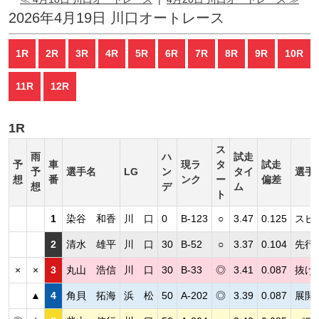
2026年4月19日 川口オートレース
1R
2R
3R
4R
5R
6R
7R
8R
9R
10R
11R
12R
1R
ス
雨
ハ
試走
予
車
現ラ
タ
試走
予
選手名
LG
ン
タイ
選手
想
番
ンク
ー
偏差
想
デ
ム
ト
1
染谷 和香
川 口
0
B-123
○
3.47
0.125
スピ
2
清水 雄平
川 口
30
B-52
○
3.37
0.104
先行
×
×
3
丸山 浩信
川 口
30
B-33
◎
3.41
0.087
抜け
▲
4
角貝 拓海
浜 松
50
A-202
◎
3.39
0.087
展開