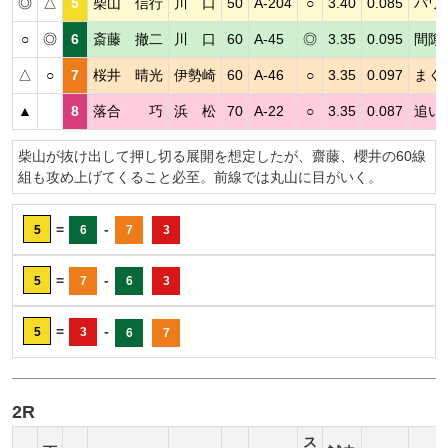
◎
△
5
柴山 信行
川 口
50
A-204
○
3.40
0.085
パワ
○
◎
6
斎藤 撤二
川 口
60
A-45
◎
3.35
0.095
間隙
△
○
7
桜井 晴光
伊勢崎
60
A-46
○
3.35
0.097
まく
▲
8
落合 巧
浜 松
70
A-22
○
3.35
0.087
追い
柴山が抜け出して押し切る展開を想定したが、齋藤、櫻井の60線
組も攻め上げてくること必至。前線では丸山に目がいく。
=
-
5
6
7
3
=
-
5
7
6
3
=
-
5
3
6
7
2R
ス