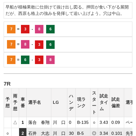
早船が積極果敢に仕掛けて抜け出し図る。押田が食い下がる展開
だが、西原も格上の強みを発揮して追い上げよう。穴は中山。
=
-
7
3
8
6
=
-
7
8
3
6
=
-
7
6
3
8
7R
ス
雨
ハ
試走
予
車
現ラ
タ
試走
予
選手名
LG
ン
タイ
選手
想
番
ンク
ー
偏差
想
デ
ム
ト
△
1
落合 春翔
川 口
0
B-135
○
3.43
0.09
ペー
○
2
石井 大志
川 口
30
B-5
◎
3.34
0.101
先手