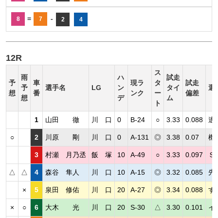
=
-
8
7
2
4
12R
ス
雨
ハ
試走
予
車
現ラ
タ
試走
予
選手名
LG
ン
タイ
選
想
番
ンク
ー
偏差
想
デ
ム
ト
1
山田 徹
川 口
0
B-24
○
3.33
0.088
逃
○
2
川原 剛
川 口
0
A-131
◎
3.38
0.07
機
3
村瀬 月乃丞
飯 塚
10
A-49
○
3.33
0.097
Ｓ
△
△
4
森谷 隼人
川 口
10
A-15
◎
3.32
0.085
先
×
5
泉田 修佑
川 口
20
A-27
◎
3.34
0.088
す
×
○
6
大木 光
川 口
20
S-30
△
3.30
0.101
イ