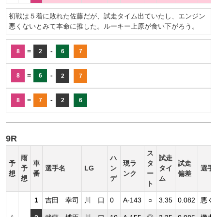
初戦は５着に敗れた佐藤だが、試走タイム出ていたし、エンジン
悪くないとみて本命に推した。ルーキー上原が食い下がろう。
=
-
8
2
6
7
=
-
8
6
2
7
=
-
8
7
2
6
9R
ス
雨
ハ
試走
予
車
現ラ
タ
試走
予
選手名
LG
ン
タイ
選手
想
番
ンク
ー
偏差
想
デ
ム
ト
1
吉田 幸司
川 口
0
A-143
○
3.35
0.082
悪く