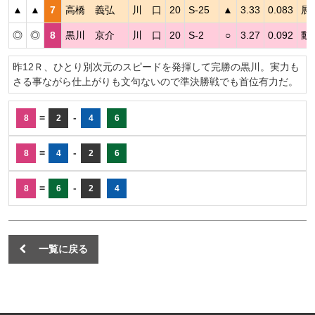
▲
▲
7
高橋 義弘
川 口
20
S-25
▲
3.33
0.083
展
◎
◎
8
黒川 京介
川 口
20
S-2
○
3.27
0.092
動
昨12Ｒ、ひとり別次元のスピードを発揮して完勝の黒川。実力も
さる事ながら仕上がりも文句ないので準決勝戦でも首位有力だ。
=
-
8
2
4
6
=
-
8
4
2
6
=
-
8
6
2
4
一覧に戻る