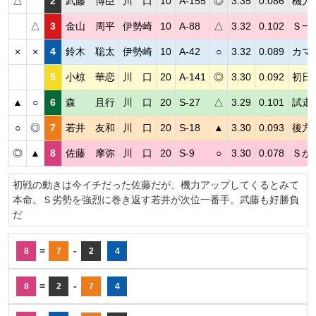
△
2
武藤 博臣
川 口
10
A-155
◎
3.35
0.086
機力
△
3
金山 周平
伊勢崎
10
A-88
△
3.32
0.102
Ｓ一
×
×
4
鈴木 聡太
伊勢崎
10
A-42
○
3.32
0.089
カマ
5
小椋 華恋
川 口
20
A-141
◎
3.30
0.092
初日
▲
○
6
森 且行
川 口
20
S-27
△
3.29
0.101
試走
○
◎
7
若井 友和
川 口
20
S-18
▲
3.30
0.093
後方
◎
▲
8
佐藤 摩弥
川 口
20
S-9
○
3.30
0.078
Ｓか
初戦の動きは今イチだった佐藤だが、機力アップしてくるとみて
本命。Ｓ劣勢を強烈に巻き返す若井が次位一番手。武藤も好勝負
だ
=
-
8
7
2
4
=
-
8
2
7
4