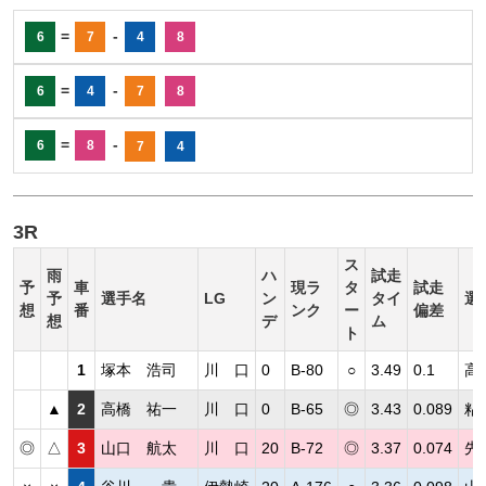
=
-
6
7
4
8
=
-
6
4
7
8
=
-
6
8
7
4
3R
ス
雨
ハ
試走
予
車
現ラ
タ
試走
予
選手名
LG
ン
タイ
選
想
番
ンク
ー
偏差
想
デ
ム
ト
1
塚本 浩司
川 口
0
B-80
○
3.49
0.1
高
▲
2
高橋 祐一
川 口
0
B-65
◎
3.43
0.089
粘
◎
△
3
山口 航太
川 口
20
B-72
◎
3.37
0.074
先