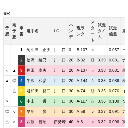
6R
ス
雨
ハ
試走
予
車
現ラ
タ
試走
予
選手名
LG
ン
タイ
選
想
番
ンク
ー
偏差
想
デ
ム
ト
1
阿久津 正夫
川 口
0
B-107
○
0.057
ペ
2
信沢 綾乃
川 口
20
B-32
◎
3.39
0.081
ナ
○
▲
3
押田 幸夫
川 口
20
A-137
○
3.38
0.081
果
▲
◎
4
牛沢 和彦
川 口
20
A-144
△
3.35
0.086
機
△
5
君和田 裕二
川 口
30
A-74
◎
3.35
0.076
イ
×
6
中山 透
川 口
30
A-117
△
3.36
0.108
Ｓ
◎
○
7
早船 歩
川 口
30
A-59
○
3.37
0.091
力
△
×
8
西原 智昭
伊勢崎
40
A-3
○
3.32
0.096
実