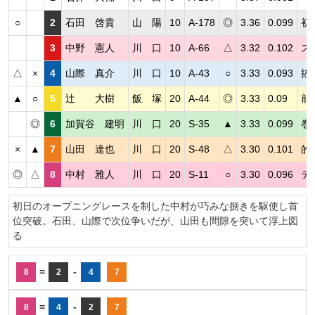
○
2
石田 啓貴
山 陽
10
A-178
◎
3.36
0.099
初
3
中野 憲人
川 口
10
A-66
△
3.32
0.102
ス
△
×
4
山際 真介
川 口
10
A-43
○
3.33
0.093
抜
▲
○
5
辻 大樹
飯 塚
20
A-44
◎
3.33
0.09
前
◎
6
加賀谷 建明
川 口
20
S-35
▲
3.33
0.099
巻
×
▲
7
山田 達也
川 口
20
S-48
△
3.30
0.101
的
◎
△
8
中村 雅人
川 口
20
S-11
○
3.30
0.096
テ
初日のオープニングレースを制した中村が巧みな捌きを駆使し首
位突破。石田、山際で次位争いだが、山田も間隙を突いて浮上図
る
=
-
8
2
4
7
=
-
8
4
2
7