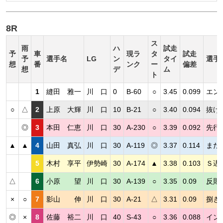
8R
ス
雨
ハ
試走
予
車
現ラ
タ
試走
予
選手名
LG
ン
タイ
選手
想
番
ンク
ー
偏差
想
デ
ム
ト
1
縫田 雅一
川 口
0
B-60
○
3.45
0.099
エン
○
△
2
上原 大輝
川 口
10
B-21
○
3.40
0.094
抜け
◎
3
本田 仁恵
川 口
30
A-230
○
3.39
0.092
先行
▲
▲
4
山田 真弘
川 口
30
A-119
◎
3.37
0.114
まだ
5
木村 享平
伊勢崎
30
A-174
▲
3.38
0.103
Ｓ遅
△
6
小原 望
川 口
30
A-139
○
3.35
0.09
反則
×
○
7
影山 伸
川 口
30
A-21
△
3.31
0.09
捌き
◎
×
8
佐藤 裕二
川 口
40
S-43
○
3.36
0.088
イン