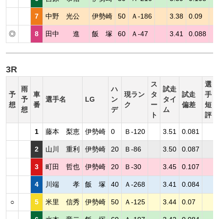
7
中野 光公
伊勢崎
50
Ａ-186
3.38
0.09
◎
8
田中 進
飯 塚
60
Ａ-47
3.41
0.088
3R
ス
選
雨
ハ
試走
予
車
現ラン
タ
試走
手
予
選手名
LG
ン
タイ
想
番
ク
ー
偏差
短
想
デ
ム
ト
評
1
藤本 梨恵
伊勢崎
0
Ｂ-120
3.51
0.081
2
山川 重利
伊勢崎
20
Ｂ-86
3.50
0.087
3
町田 哲也
伊勢崎
20
Ｂ-30
3.45
0.107
4
川端 孝
飯 塚
40
Ａ-268
3.41
0.084
○
5
米里 信秀
伊勢崎
50
Ａ-125
3.44
0.07