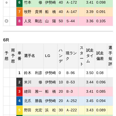
○
6
竹本 修
伊勢崎
40
Ａ-172
3.41
0.098
7
牧野 貴博
船 橋
40
Ａ-147
3.39
0.091
◎
8
人見 剛志
山 陽
50
Ｓ-44
3.36
0.105
6R
ス
選
雨
ハ
試走
予
車
現ラン
タ
試走
手
予
選手名
LG
ン
タイ
想
番
ク
ー
偏差
短
想
デ
ム
ト
評
1
鈴木 利彦
伊勢崎
0
Ｂ-96
3.50
0.08
2
米川 修
伊勢崎
10
Ｂ-53
3.44
0.096
3
縫田 雅一
船 橋
20
Ｂ-3
3.41
0.085
4
北爪 勝義
伊勢崎
20
Ａ-252
3.45
0.094
5
野田 光宏
浜 松
30
Ａ-222
3.43
0.089