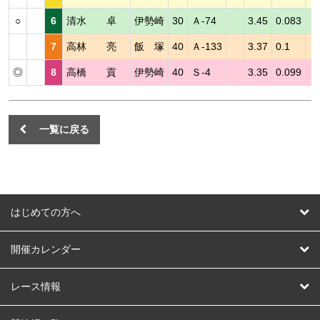
○
6
清水 卓
伊勢崎
30
Ａ-74
3.45
0.083
7
高林 亮
飯 塚
40
Ａ-133
3.37
0.1
◎
8
高橋 貢
伊勢崎
40
Ｓ-4
3.35
0.099
一覧に戻る
はじめての方へ
はじめての方へ
開催カレンダー
競輪
レース情報