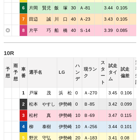
6
片岡 賢児
飯 塚
30
Ａ-81
3.44
0.105
7
田辺 誠
川 口
40
Ａ-23
3.43
0.105
◎
8
片平 巧
船 橋
40
Ｓ-14
3.39
0.085
10R
ス
選
雨
ハ
試走
予
車
現ラン
タ
試走
手
予
選手名
LG
ン
タイ
想
番
ク
ー
偏差
短
想
デ
ム
ト
評
1
戸塚 茂
浜 松
0
Ａ-270
3.45
0.106
2
松本 やすし
伊勢崎
0
Ｂ-85
3.42
0.099
3
松村 真
伊勢崎
10
Ｂ-69
3.47
0.115
4
柳 泰樹
伊勢崎
10
Ａ-256
3.44
0.101
5
野沢 守弘
伊勢崎
20
Ａ-183
3.41
0.08