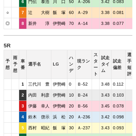
6
門伝 泰浩
川 口
50
Ａ-206
3.42
0.083
○
7
辻 大樹
飯 塚
60
Ａ-29
3.38
0.081
◎
8
新井 淳
伊勢崎
70
Ａ-14
3.38
0.077
5R
ス
選
雨
ハ
試走
予
車
現ラン
タ
試走
手
予
選手名
LG
ン
タイ
想
番
ク
ー
偏差
短
想
デ
ム
ト
評
1
三代川 豊
伊勢崎
0
Ｂ-52
3.48
0.112
2
内田 利彦
伊勢崎
10
Ｂ-24
3.43
0.103
3
伊藤 幸人
伊勢崎
20
Ｂ-56
3.45
0.078
4
鈴木 啓示
浜 松
20
Ａ-236
3.42
0.098
5
西村 昭紀
飯 塚
30
Ａ-237
3.43
0.093