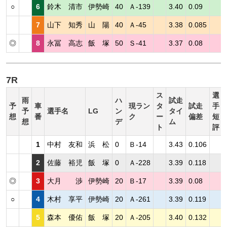
○
6
鈴木 清市
伊勢崎
40
Ａ-139
3.40
0.09
7
山下 知秀
山 陽
40
Ａ-45
3.38
0.085
◎
8
永冨 高志
飯 塚
50
Ｓ-41
3.37
0.08
7R
ス
選
雨
ハ
試走
予
車
現ラン
タ
試走
手
予
選手名
LG
ン
タイ
想
番
ク
ー
偏差
短
想
デ
ム
ト
評
1
中村 友和
浜 松
0
Ｂ-14
3.43
0.106
2
佐藤 裕児
飯 塚
0
Ａ-228
3.39
0.118
◎
3
大月 渉
伊勢崎
20
Ｂ-17
3.39
0.08
○
4
木村 享平
伊勢崎
20
Ａ-261
3.39
0.119
5
森本 優佑
飯 塚
20
Ａ-205
3.40
0.132