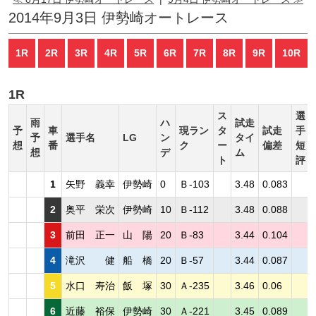
2014年9月3日 伊勢崎オートレース
1R
2R
3R
4R
5R
6R
7R
8R
9R
10R
1R
ス
選
雨
ハ
試走
予
車
現ラン
タ
試走
手
予
選手名
LG
ン
タイ
想
番
ク
ー
偏差
短
想
デ
ム
ト
評
1
矢野 義幸
伊勢崎
0
Ｂ-103
3.48
0.083
2
奥平 栄次
伊勢崎
10
Ｂ-112
3.48
0.088
3
前田 正一
山 陽
20
Ｂ-83
3.44
0.104
4
滝沢 健
船 橋
20
Ｂ-57
3.44
0.087
5
水口 寿治
飯 塚
30
Ａ-235
3.46
0.06
6
近藤 裕保
伊勢崎
30
Ａ-221
3.45
0.089