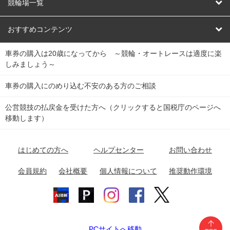
オートレース
レース予想
競輪場一覧
競輪くじ
レース結果
北日本
函館競輪場
青森競輪場
いわき平競輪場
おすすめコンテンツ
車券の購入は20歳になってから ～競輪・オートレースは適度に楽
Dokanto!
キャリーオーバー一覧
関
競輪選手情報
弥彦競輪場
前橋競輪場
取手競輪場
宇都宮競輪場
しみましょう～
東
大宮競輪場
西武園競輪場
京王閣競輪場
立川競輪場
チャリロトプラザ
Perfecta Navi
車券の購入にのめり込む不安のある方のご相談
南
松戸競輪場
千葉競輪場
川崎競輪場
平塚競輪場
公営競技の払戻金を受けた方へ（クリックすると国税庁のページへ
netkeirin
関
移動します）
小田原競輪場
伊東競輪場
静岡競輪場
東
ケイリンガル
中
名古屋競輪場
岐阜競輪場
大垣競輪場
豊橋競輪場
はじめての方へ
ヘルプセンター
お問い合わせ
部
チャリレンジャー
富山競輪場
松阪競輪場
四日市競輪場
会員規約
会社概要
個人情報について
推奨動作環境
競輪場情報
近
福井競輪場
奈良競輪場
向日町競輪場
和歌山競輪場
畿
岸和田競輪場
オートレース場情報
PCサイトへ移動