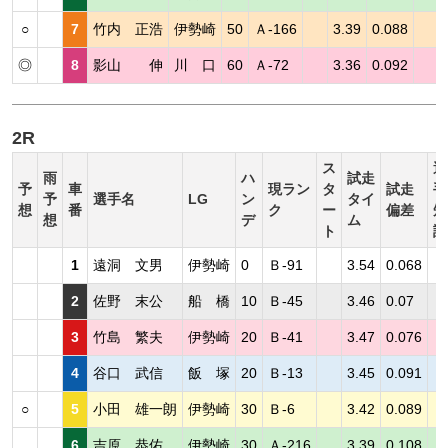
○
7
竹内 正浩
伊勢崎
50
Ａ-166
3.39
0.088
◎
8
影山 伸
川 口
60
Ａ-72
3.36
0.092
2R
ス
選
雨
ハ
試走
予
車
現ラン
タ
試走
手
予
選手名
LG
ン
タイ
想
番
ク
ー
偏差
短
想
デ
ム
ト
評
1
遠洞 文男
伊勢崎
0
Ｂ-91
3.54
0.068
2
佐野 末公
船 橋
10
Ｂ-45
3.46
0.07
3
竹島 繁夫
伊勢崎
20
Ｂ-41
3.47
0.076
4
谷口 武信
飯 塚
20
Ｂ-13
3.45
0.091
○
5
小田 雄一朗
伊勢崎
30
Ｂ-6
3.42
0.089
6
吉原 恭佑
伊勢崎
30
Ａ-216
3.39
0.108