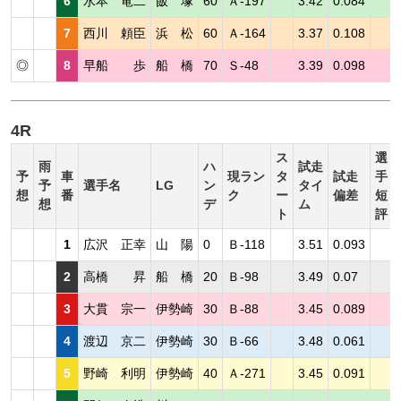
6
水本 竜二
飯 塚
60
Ａ-197
3.42
0.084
7
西川 頼臣
浜 松
60
Ａ-164
3.37
0.108
◎
8
早船 歩
船 橋
70
Ｓ-48
3.39
0.098
4R
ス
選
雨
ハ
試走
予
車
現ラン
タ
試走
手
予
選手名
LG
ン
タイ
想
番
ク
ー
偏差
短
想
デ
ム
ト
評
1
広沢 正幸
山 陽
0
Ｂ-118
3.51
0.093
2
高橋 昇
船 橋
20
Ｂ-98
3.49
0.07
3
大貫 宗一
伊勢崎
30
Ｂ-88
3.45
0.089
4
渡辺 京二
伊勢崎
30
Ｂ-66
3.48
0.061
5
野崎 利明
伊勢崎
40
Ａ-271
3.45
0.091