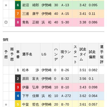
○
6
岩沼 靖郎
伊勢崎
30
Ａ-13
3.42
0.095
7
三浦 康平
伊勢崎
40
Ａ-15
3.41
0.11
◎
8
青島 正樹
浜 松
40
Ｓ-30
3.38
0.086
9R
ス
選
雨
ハ
試走
予
車
現ラン
タ
試走
手
予
選手名
LG
ン
タイ
想
番
ク
ー
偏差
短
想
デ
ム
ト
評
1
松本 渉
伊勢崎
0
Ｂ-26
3.51
0.082
2
原田 富夫
伊勢崎
0
Ｂ-32
3.56
0.1
3
伊藤 弘幸
伊勢崎
10
Ｂ-10
3.43
0.098
4
下平 佳輝
浜 松
10
Ａ-272
3.62
0.064
○
5
中畠 哲也
伊勢崎
20
Ｂ-70
3.61
0.057