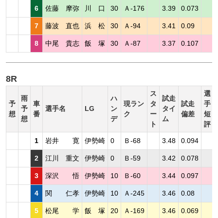
6
佐藤 摩弥
川 口
30
Ａ-176
3.39
0.073
7
藤波 直也
浜 松
30
Ａ-94
3.41
0.09
8
中尾 貴志
飯 塚
30
Ａ-87
3.37
0.107
8R
ス
選
雨
ハ
試走
予
車
現ラン
タ
試走
手
予
選手名
LG
ン
タイ
想
番
ク
ー
偏差
短
想
デ
ム
ト
評
1
岩井 寛
伊勢崎
0
Ｂ-68
3.48
0.094
2
江川 重文
伊勢崎
0
Ｂ-59
3.42
0.078
3
深沢 悟
伊勢崎
10
Ｂ-60
3.44
0.097
4
関 仁孝
伊勢崎
10
Ａ-245
3.46
0.08
5
松尾 学
飯 塚
20
Ａ-169
3.46
0.069