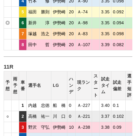
4
竹本 修
伊勢崎
20
Ａ-90
3.35
0.098
5
福田 勝則
伊勢崎
20
Ａ-74
3.35
0.092
◎
6
新井 淳
伊勢崎
20
Ａ-98
3.35
0.094
7
塚越 浩之
伊勢崎
20
Ａ-83
3.35
0.098
8
田中 哲
伊勢崎
20
Ａ-107
3.39
0.082
11R
ス
選
雨
ハ
試走
予
車
現ラン
タ
試走
手
予
選手名
LG
ン
タイ
想
番
ク
ー
偏差
短
想
デ
ム
ト
評
1
内越 忠徳
船 橋
0
Ａ-227
3.40
0.1
○
2
高橋 祐一
川 口
0
Ａ-221
3.37
0.102
3
野沢 守弘
伊勢崎
10
Ａ-238
3.38
0.09