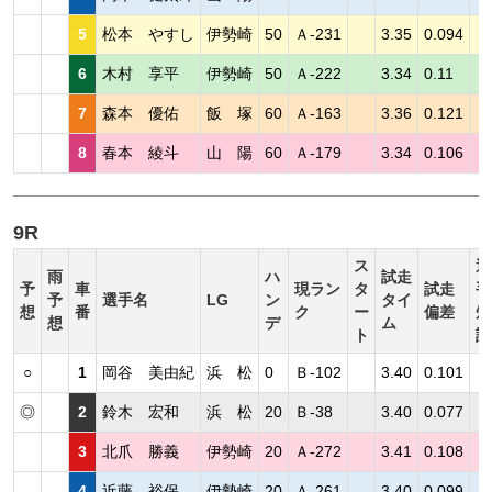
5
松本 やすし
伊勢崎
50
Ａ-231
3.35
0.094
6
木村 享平
伊勢崎
50
Ａ-222
3.34
0.11
7
森本 優佑
飯 塚
60
Ａ-163
3.36
0.121
8
春本 綾斗
山 陽
60
Ａ-179
3.34
0.106
9R
ス
選
雨
ハ
試走
予
車
現ラン
タ
試走
手
予
選手名
LG
ン
タイ
想
番
ク
ー
偏差
短
想
デ
ム
ト
評
○
1
岡谷 美由紀
浜 松
0
Ｂ-102
3.40
0.101
◎
2
鈴木 宏和
浜 松
20
Ｂ-38
3.40
0.077
3
北爪 勝義
伊勢崎
20
Ａ-272
3.41
0.108
4
近藤 裕保
伊勢崎
20
Ａ-261
3.40
0.099