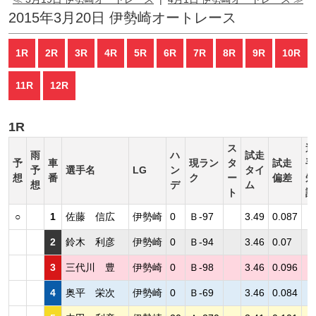
2015年3月20日 伊勢崎オートレース
1R
2R
3R
4R
5R
6R
7R
8R
9R
10R
11R
12R
1R
ス
選
雨
ハ
試走
予
車
現ラン
タ
試走
手
予
選手名
LG
ン
タイ
想
番
ク
ー
偏差
短
想
デ
ム
ト
評
○
1
佐藤 信広
伊勢崎
0
Ｂ-97
3.49
0.087
2
鈴木 利彦
伊勢崎
0
Ｂ-94
3.46
0.07
3
三代川 豊
伊勢崎
0
Ｂ-98
3.46
0.096
4
奥平 栄次
伊勢崎
0
Ｂ-69
3.46
0.084