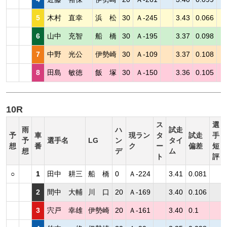
5
木村 直幸
浜 松
30
Ａ-245
3.43
0.066
6
山中 充智
船 橋
30
Ａ-195
3.37
0.098
7
中野 光公
伊勢崎
30
Ａ-109
3.37
0.108
8
田島 敏徳
飯 塚
30
Ａ-150
3.36
0.105
10R
ス
選
雨
ハ
試走
予
車
現ラン
タ
試走
手
予
選手名
LG
ン
タイ
想
番
ク
ー
偏差
短
想
デ
ム
ト
評
○
1
田中 耕三
船 橋
0
Ａ-224
3.41
0.081
2
間中 大輔
川 口
20
Ａ-169
3.40
0.106
3
宍戸 幸雄
伊勢崎
20
Ａ-161
3.40
0.1