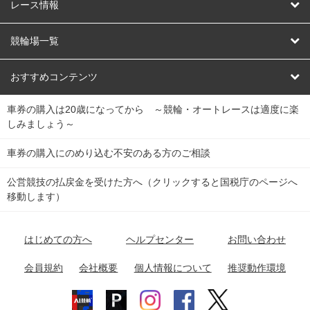
競輪
レース情報
オートレース
レース予想
競輪場一覧
競輪くじ
レース結果
北日本
函館競輪場
青森競輪場
いわき平競輪場
おすすめコンテンツ
車券の購入は20歳になってから ～競輪・オートレースは適度に楽
Dokanto!
キャリーオーバー一覧
関
競輪選手情報
弥彦競輪場
前橋競輪場
取手競輪場
宇都宮競輪場
しみましょう～
東
大宮競輪場
西武園競輪場
京王閣競輪場
立川競輪場
チャリロトプラザ
Perfecta Navi
車券の購入にのめり込む不安のある方のご相談
南
松戸競輪場
千葉競輪場
川崎競輪場
平塚競輪場
公営競技の払戻金を受けた方へ（クリックすると国税庁のページへ
netkeirin
関
移動します）
小田原競輪場
伊東競輪場
静岡競輪場
東
ケイリンガル
中
名古屋競輪場
岐阜競輪場
大垣競輪場
豊橋競輪場
はじめての方へ
ヘルプセンター
お問い合わせ
部
チャリレンジャー
富山競輪場
松阪競輪場
四日市競輪場
会員規約
会社概要
個人情報について
推奨動作環境
競輪場情報
近
福井競輪場
奈良競輪場
向日町競輪場
和歌山競輪場