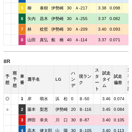
5
柳 泰樹
伊勢崎
30
Ａ-217
3.38
0.098
6
矢内 昌木
伊勢崎
30
Ａ-255
3.37
0.082
7
林 稔哲
伊勢崎
30
Ａ-209
3.40
0.093
8
山田 真弘
船 橋
40
Ａ-114
3.37
0.071
8R
ス
選
雨
ハ
試走
予
車
現ラン
タ
試走
手
予
選手名
LG
ン
タイ
想
番
ク
ー
偏差
短
想
デ
ム
ト
評
◎
1
岸 萌水
浜 松
0
Ｂ-50
3.46
0.074
○
2
藤本 梨恵
伊勢崎
20
Ｂ-116
3.45
0.084
3
押田 幸夫
川 口
30
Ｂ-87
3.40
0.105
4
高木 健太郎
山 陽
30
Ｂ-105
3.40
0.113