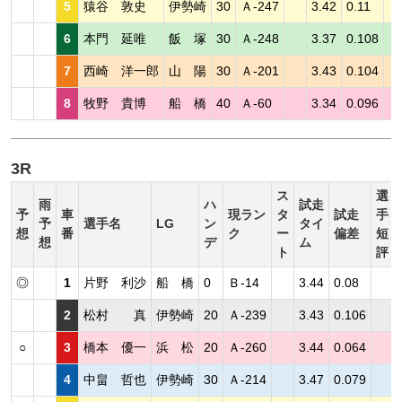
5
猿谷 敦史
伊勢崎
30
Ａ-247
3.42
0.11
6
本門 延唯
飯 塚
30
Ａ-248
3.37
0.108
7
西崎 洋一郎
山 陽
30
Ａ-201
3.43
0.104
8
牧野 貴博
船 橋
40
Ａ-60
3.34
0.096
3R
ス
選
雨
ハ
試走
予
車
現ラン
タ
試走
手
予
選手名
LG
ン
タイ
想
番
ク
ー
偏差
短
想
デ
ム
ト
評
◎
1
片野 利沙
船 橋
0
Ｂ-14
3.44
0.08
2
松村 真
伊勢崎
20
Ａ-239
3.43
0.106
○
3
橋本 優一
浜 松
20
Ａ-260
3.44
0.064
4
中畠 哲也
伊勢崎
30
Ａ-214
3.47
0.079