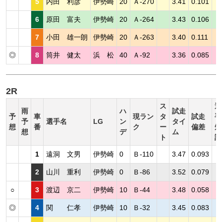
5
内田 利彦
伊勢崎
20
Ａ-270
3.41
0.101
6
原田 富夫
伊勢崎
20
Ａ-264
3.43
0.106
7
小田 雄一朗
伊勢崎
20
Ａ-263
3.40
0.111
◎
8
筒井 健太
浜 松
40
Ａ-92
3.36
0.085
2R
ス
選
雨
ハ
試走
予
車
現ラン
タ
試走
手
予
選手名
LG
ン
タイ
想
番
ク
ー
偏差
短
想
デ
ム
ト
評
1
遠洞 文男
伊勢崎
0
Ｂ-110
3.47
0.093
2
山川 重利
伊勢崎
0
Ｂ-86
3.52
0.079
○
3
渡辺 京二
伊勢崎
10
Ｂ-44
3.48
0.058
◎
4
関 仁孝
伊勢崎
10
Ｂ-32
3.45
0.083