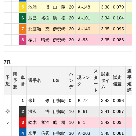
5
池浦 一博
山 陽
20
Ａ-148
3.38
0.079
6
辰巳 裕樹
浜 松
20
Ａ-101
3.34
0.104
7
北渡瀬 充
伊勢崎
20
Ａ-146
3.35
0.095
8
桜井 晴光
伊勢崎
20
Ａ-93
3.35
0.086
7R
ス
選
雨
ハ
試走
予
車
現ラン
タ
試走
手
予
選手名
LG
ン
タイ
想
番
ク
ー
偏差
短
想
デ
ム
ト
評
1
米川 修
伊勢崎
0
Ｂ-72
3.43
0.096
◎
2
深沢 悟
伊勢崎
10
Ｂ-61
3.41
0.087
○
3
鈴木 孝治
船 橋
10
Ｂ-1
3.42
0.09
4
米里 信秀
伊勢崎
30
Ａ-203
3.45
0.081