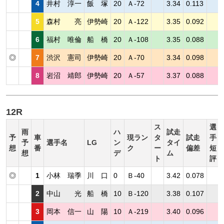
4
井村 淳一
飯 塚
20
Ａ-72
3.34
0.113
5
森村 亮
伊勢崎
20
Ａ-122
3.35
0.092
6
福村 唯倫
船 橋
20
Ａ-108
3.35
0.088
◎
7
渋沢 憲司
伊勢崎
20
Ａ-70
3.34
0.098
8
岩沼 靖郎
伊勢崎
20
Ａ-57
3.37
0.088
12R
ス
選
雨
ハ
試走
予
車
現ラン
タ
試走
手
予
選手名
LG
ン
タイ
想
番
ク
ー
偏差
短
想
デ
ム
ト
評
◎
1
小林 瑞季
川 口
0
Ｂ-40
3.42
0.078
2
中山 光
船 橋
10
Ｂ-120
3.38
0.107
3
岡本 信一
山 陽
10
Ａ-219
3.40
0.096