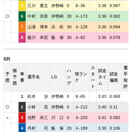
5
江川 重文
伊勢崎
0
Ｂ-36
3.38
0.087
◎
6
中村 浩章
伊勢崎
30
Ａ-173
3.36
0.082
7
山浦 博幸
浜 松
30
Ａ-128
3.36
0.094
8
藤川 幸宏
飯 塚
30
Ａ-82
3.36
0.078
6R
ス
選
雨
ハ
試走
予
車
現ラン
タ
試走
手
予
選手名
LG
ン
タイ
想
番
ク
ー
偏差
短
想
デ
ム
ト
評
1
松本 渉
伊勢崎
0
Ｂ-65
3.43
0.068
◎
2
小林 晃
伊勢崎
0
Ａ-212
3.40
0.11
○
3
浅野 幸三
川 口
0
Ａ-220
3.41
0.082
4
丹村 司
飯 塚
20
Ａ-189
3.38
0.106