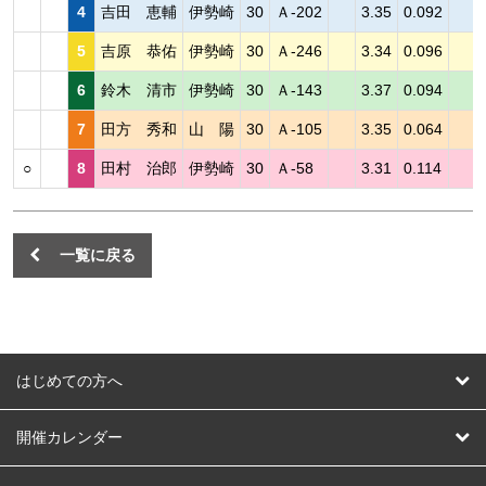
4
吉田 恵輔
伊勢崎
30
Ａ-202
3.35
0.092
5
吉原 恭佑
伊勢崎
30
Ａ-246
3.34
0.096
6
鈴木 清市
伊勢崎
30
Ａ-143
3.37
0.094
7
田方 秀和
山 陽
30
Ａ-105
3.35
0.064
○
8
田村 治郎
伊勢崎
30
Ａ-58
3.31
0.114
一覧に戻る
はじめての方へ
はじめての方へ
開催カレンダー