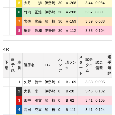
5
大月 渉
伊勢崎
30
Ａ-268
3.44
0.084
6
竹内 正浩
伊勢崎
30
Ａ-208
3.37
0.09
7
岩佐 常義
船 橋
30
Ａ-159
3.39
0.088
8
亀井 政和
伊勢崎
30
Ａ-112
3.35
0.104
4R
ス
選
雨
ハ
試走
予
車
現ラン
タ
試走
手
予
選手名
LG
ン
タイ
想
番
ク
ー
偏差
短
想
デ
ム
ト
評
1
矢野 義幸
伊勢崎
0
Ｂ-109
3.53
0.095
2
大貫 宗一
伊勢崎
0
Ｂ-28
3.46
0.102
3
田中 雅文
船 橋
0
Ｂ-62
3.41
0.105
4
高田 克重
船 橋
0
Ｂ-111
3.41
0.124