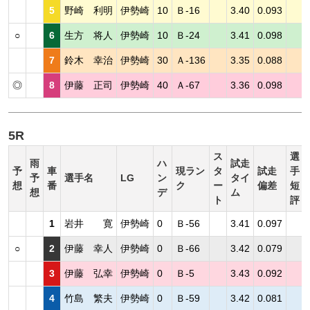
5
野崎 利明
伊勢崎
10
Ｂ-16
3.40
0.093
○
6
生方 将人
伊勢崎
10
Ｂ-24
3.41
0.098
7
鈴木 幸治
伊勢崎
30
Ａ-136
3.35
0.088
◎
8
伊藤 正司
伊勢崎
40
Ａ-67
3.36
0.098
5R
ス
選
雨
ハ
試走
予
車
現ラン
タ
試走
手
予
選手名
LG
ン
タイ
想
番
ク
ー
偏差
短
想
デ
ム
ト
評
1
岩井 寛
伊勢崎
0
Ｂ-56
3.41
0.097
○
2
伊藤 幸人
伊勢崎
0
Ｂ-66
3.42
0.079
3
伊藤 弘幸
伊勢崎
0
Ｂ-5
3.43
0.092
4
竹島 繁夫
伊勢崎
0
Ｂ-59
3.42
0.081