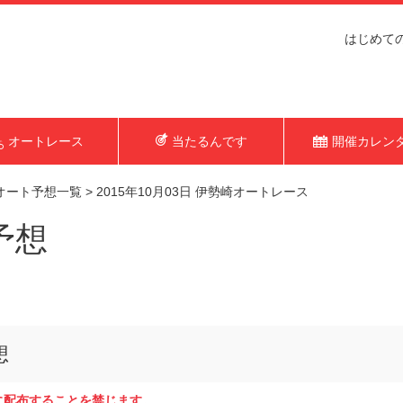
はじめて
オートレース
当たるんです
開催カレン
オート予想一覧
>
2015年10月03日 伊勢崎オートレース
予想
想
に配布することを禁じます。