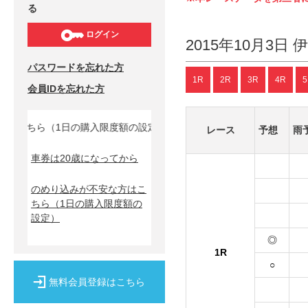
る
ログイン
2015年10月3
パスワードを忘れた方
1R
2R
3R
4R
5
会員IDを忘れた方
こちら（1日の購入限度額の設定）↓
レース
予想
雨
車券は20歳になってから
のめり込みが不安な方はこ
ちら
（1日の購入限度額の
設定）
◎
1R
○
無料会員登録はこちら