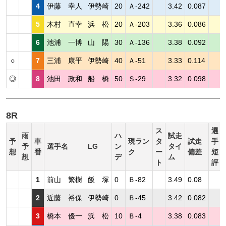
4
伊藤 幸人
伊勢崎
20
Ａ-242
3.42
0.087
5
木村 直幸
浜 松
20
Ａ-203
3.36
0.086
6
池浦 一博
山 陽
30
Ａ-136
3.38
0.092
○
7
三浦 康平
伊勢崎
40
Ａ-51
3.33
0.114
◎
8
池田 政和
船 橋
50
Ｓ-29
3.32
0.098
8R
ス
選
雨
ハ
試走
予
車
現ラン
タ
試走
手
予
選手名
LG
ン
タイ
想
番
ク
ー
偏差
短
想
デ
ム
ト
評
1
前山 繁樹
飯 塚
0
Ｂ-82
3.49
0.08
2
近藤 裕保
伊勢崎
0
Ｂ-45
3.42
0.082
3
橋本 優一
浜 松
10
Ｂ-4
3.38
0.083