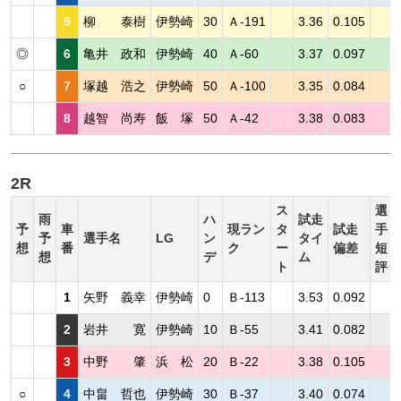
5
柳 泰樹
伊勢崎
30
Ａ-191
3.36
0.105
◎
6
亀井 政和
伊勢崎
40
Ａ-60
3.37
0.097
○
7
塚越 浩之
伊勢崎
50
Ａ-100
3.35
0.084
8
越智 尚寿
飯 塚
50
Ａ-42
3.38
0.083
2R
ス
選
雨
ハ
試走
予
車
現ラン
タ
試走
手
予
選手名
LG
ン
タイ
想
番
ク
ー
偏差
短
想
デ
ム
ト
評
1
矢野 義幸
伊勢崎
0
Ｂ-113
3.53
0.092
2
岩井 寛
伊勢崎
10
Ｂ-55
3.41
0.082
3
中野 肇
浜 松
20
Ｂ-22
3.38
0.105
○
4
中畠 哲也
伊勢崎
30
Ｂ-37
3.40
0.074