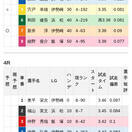
○
5
宍戸 幸雄
伊勢崎
30
Ａ-192
3.35
0.081
6
和田 健吾
浜 松
40
Ａ-219
再3.38
0.081
◎
7
新井 淳
伊勢崎
40
Ａ-63
3.38
0.09
8
細野 俊介
飯 塚
50
Ａ-95
3.38
0.077
4R
ス
選
雨
ハ
試走
予
車
現ラン
タ
試走
手
予
選手名
LG
ン
タイ
想
番
ク
ー
偏差
短
想
デ
ム
ト
評
1
奥平 栄次
伊勢崎
0
Ｂ-90
3.46
0.087
2
城山 英文
浜 松
10
Ｂ-7
3.45
0.084
3
仲野 秀哉
飯 塚
10
Ｂ-42
3.42
0.1
4
伊藤 弘幸
伊勢崎
20
Ａ-262
3.42
0.082