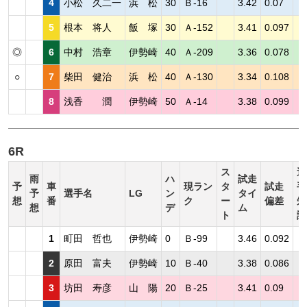
4
小松 久二一
浜 松
30
Ｂ-16
3.42
0.07
5
根本 将人
飯 塚
30
Ａ-152
3.41
0.097
◎
6
中村 浩章
伊勢崎
40
Ａ-209
3.36
0.078
○
7
柴田 健治
浜 松
40
Ａ-130
3.34
0.108
8
浅香 潤
伊勢崎
50
Ａ-14
3.38
0.099
6R
ス
選
雨
ハ
試走
予
車
現ラン
タ
試走
手
予
選手名
LG
ン
タイ
想
番
ク
ー
偏差
短
想
デ
ム
ト
評
1
町田 哲也
伊勢崎
0
Ｂ-99
3.46
0.092
2
原田 富夫
伊勢崎
10
Ｂ-40
3.38
0.086
3
坊田 寿彦
山 陽
20
Ｂ-25
3.41
0.09