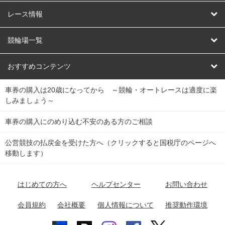
競輪
レース情報
オートレース
レース予想
競輪場一覧
競輪くじ
レース結果
北日本
函館競輪場
青森競輪場
いわき平競輪場
おすすめコンテンツ
車券の購入は20歳になってから ～競輪・オートレースは適度に楽
Dokanto!
キャリーオーバー一覧
関
競輪選手情報
弥彦競輪場
前橋競輪場
取手競輪場
宇都宮競輪場
しみましょう～
東
大宮競輪場
西武園競輪場
京王閣競輪場
立川競輪場
チャリロトプラザ
Perfecta Navi
車券の購入にのめり込む不安のある方のご相談
南
松戸競輪場
千葉競輪場
川崎競輪場
平塚競輪場
公営競技の払戻金を受けた方へ（クリックすると国税庁のページへ
netkeirin
関
移動します）
小田原競輪場
伊東競輪場
静岡競輪場
東
ケイリンガル
中
名古屋競輪場
岐阜競輪場
大垣競輪場
豊橋競輪場
はじめての方へ
ヘルプセンター
お問い合わせ
部
チャリレンジャー
富山競輪場
松阪競輪場
四日市競輪場
会員規約
会社概要
個人情報について
推奨動作環境
競輪場情報