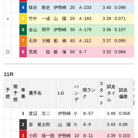
4
猿谷 敦史
伊勢崎
20
Ａ-233
3.40
0.098
○
5
竹中 一成
山 陽
20
Ａ-183
3.39
0.071
6
金山 周平
伊勢崎
30
Ａ-179
3.36
0.107
7
石井 大輔
船 橋
40
Ａ-112
3.37
0.095
◎
8
荒尾 聡
飯 塚
50
Ｓ-7
3.32
0.084
11R
ス
選
雨
ハ
試走
予
車
現ラン
タ
試走
手
予
選手名
LG
ン
タイ
想
番
ク
ー
偏差
短
想
デ
ム
ト
評
1
渡辺 京二
伊勢崎
0
Ｂ-57
3.48
0.058
2
原 菊太郎
山 陽
0
Ｂ-9
3.43
0.08
3
小田 雄一朗
伊勢崎
10
Ｂ-11
3.39
0.103