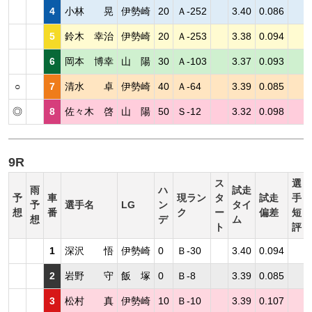
4
小林 晃
伊勢崎
20
Ａ-252
3.40
0.086
5
鈴木 幸治
伊勢崎
20
Ａ-253
3.38
0.094
6
岡本 博幸
山 陽
30
Ａ-103
3.37
0.093
○
7
清水 卓
伊勢崎
40
Ａ-64
3.39
0.085
◎
8
佐々木 啓
山 陽
50
Ｓ-12
3.32
0.098
9R
ス
選
雨
ハ
試走
予
車
現ラン
タ
試走
手
予
選手名
LG
ン
タイ
想
番
ク
ー
偏差
短
想
デ
ム
ト
評
1
深沢 悟
伊勢崎
0
Ｂ-30
3.40
0.094
2
岩野 守
飯 塚
0
Ｂ-8
3.39
0.085
3
松村 真
伊勢崎
10
Ｂ-10
3.39
0.107