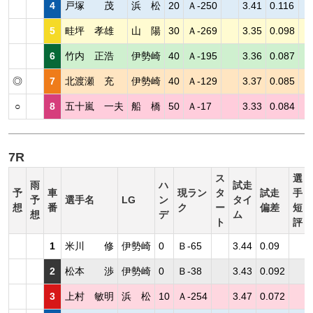
4
戸塚 茂
浜 松
20
Ａ-250
3.41
0.116
5
畦坪 孝雄
山 陽
30
Ａ-269
3.35
0.098
6
竹内 正浩
伊勢崎
40
Ａ-195
3.36
0.087
◎
7
北渡瀬 充
伊勢崎
40
Ａ-129
3.37
0.085
○
8
五十嵐 一夫
船 橋
50
Ａ-17
3.33
0.084
7R
ス
選
雨
ハ
試走
予
車
現ラン
タ
試走
手
予
選手名
LG
ン
タイ
想
番
ク
ー
偏差
短
想
デ
ム
ト
評
1
米川 修
伊勢崎
0
Ｂ-65
3.44
0.09
2
松本 渉
伊勢崎
0
Ｂ-38
3.43
0.092
3
上村 敏明
浜 松
10
Ａ-254
3.47
0.072