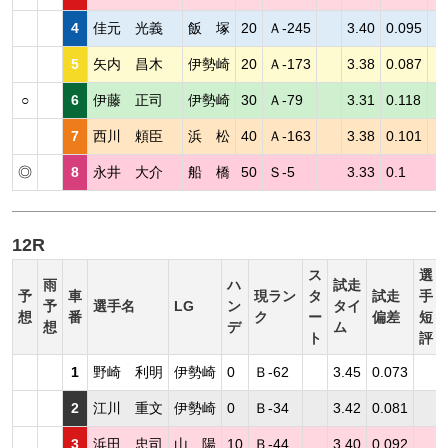
4
佳元 光義
飯 塚
20
Ａ-245
3.40
0.095
5
矢内 昌木
伊勢崎
20
Ａ-173
3.38
0.087
○
6
伊藤 正司
伊勢崎
30
Ａ-79
3.31
0.118
7
西川 頼臣
浜 松
40
Ａ-163
3.38
0.101
◎
8
永井 大介
船 橋
50
Ｓ-5
3.33
0.1
12R
ス
選
雨
ハ
試走
予
車
現ラン
タ
試走
手
予
選手名
LG
ン
タイ
想
番
ク
ー
偏差
短
想
デ
ム
ト
評
1
野崎 利明
伊勢崎
0
Ｂ-62
3.45
0.073
2
江川 重文
伊勢崎
0
Ｂ-34
3.42
0.081
3
浜田 忠司
山 陽
10
Ｂ-44
3.40
0.092