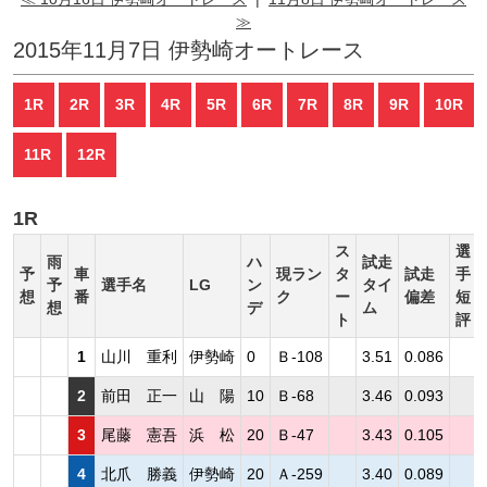
≫
2015年11月7日 伊勢崎オートレース
1R
2R
3R
4R
5R
6R
7R
8R
9R
10R
11R
12R
1R
ス
選
雨
ハ
試走
予
車
現ラン
タ
試走
手
予
選手名
LG
ン
タイ
想
番
ク
ー
偏差
短
想
デ
ム
ト
評
1
山川 重利
伊勢崎
0
Ｂ-108
3.51
0.086
2
前田 正一
山 陽
10
Ｂ-68
3.46
0.093
3
尾藤 憲吾
浜 松
20
Ｂ-47
3.43
0.105
4
北爪 勝義
伊勢崎
20
Ａ-259
3.40
0.089