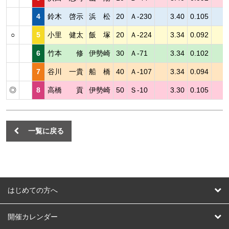
4
鈴木 啓示
浜 松
20
Ａ-230
3.40
0.105
○
5
小里 健太
飯 塚
20
Ａ-224
3.34
0.092
6
竹本 修
伊勢崎
30
Ａ-71
3.34
0.102
7
谷川 一貴
船 橋
40
Ａ-107
3.34
0.094
◎
8
高橋 貢
伊勢崎
50
Ｓ-10
3.30
0.105
一覧に戻る
はじめての方へ
はじめての方へ
開催カレンダー