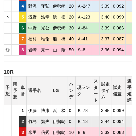
4
野沢 守弘
伊勢崎
20
Ａ-247
3.39
0.092
○
5
浅野 浩幸
浜 松
20
Ａ-123
3.40
0.099
6
中野 光公
伊勢崎
30
Ａ-84
3.39
0.086
7
福村 唯倫
船 橋
40
Ａ-41
3.37
0.087
◎
8
岩崎 亮一
山 陽
50
Ｓ-8
3.36
0.094
10R
ス
選
雨
ハ
試走
予
車
現ラン
タ
試走
手
予
選手名
LG
ン
タイ
想
番
ク
ー
偏差
短
想
デ
ム
ト
評
1
伊藤 博康
浜 松
0
Ｂ-78
3.45
0.099
2
竹島 繁夫
伊勢崎
0
Ｂ-13
3.44
0.094
3
米里 信秀
伊勢崎
10
Ｂ-6
3.39
0.083