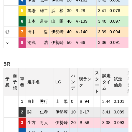
5
馬場 雄二
浜 松
30
Ｂ-28
3.41
0.076
6
山本 道夫
山 陽
40
Ａ-139
3.40
0.097
◎
7
田中 哲
伊勢崎
40
Ａ-140
3.39
0.094
○
8
湯浅 浩
伊勢崎
50
Ａ-66
3.36
0.091
5R
ス
選
雨
ハ
試走
予
車
現ラン
タ
試走
手
予
選手名
LG
ン
タイ
想
番
ク
ー
偏差
短
想
デ
ム
ト
評
1
白川 秀行
山 陽
0
Ｂ-94
3.44
0.101
2
関 仁孝
伊勢崎
10
Ｂ-17
3.41
0.089
3
生方 将人
伊勢崎
20
Ｂ-56
3.38
0.093