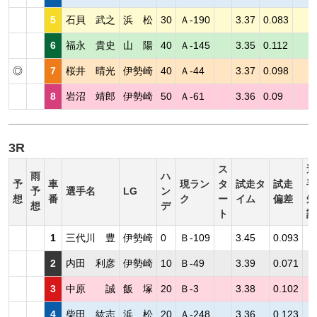
5
石貝 武之
浜 松
30
Ａ-190
3.37
0.083
6
福永 貴史
山 陽
40
Ａ-145
3.35
0.112
◎
7
桜井 晴光
伊勢崎
40
Ａ-44
3.37
0.098
8
岩沼 靖郎
伊勢崎
50
Ａ-61
3.36
0.09
3R
ス
選
雨
ハ
予
車
現ラン
タ
試走タ
試走
手
予
選手名
LG
ン
想
番
ク
ー
イム
偏差
短
想
デ
ト
評
1
三代川 豊
伊勢崎
0
Ｂ-109
3.45
0.093
2
内田 利彦
伊勢崎
10
Ｂ-49
3.39
0.071
3
中原 誠
飯 塚
20
Ｂ-3
3.38
0.102
4
柴田 紘志
浜 松
20
Ａ-248
3.36
0.123