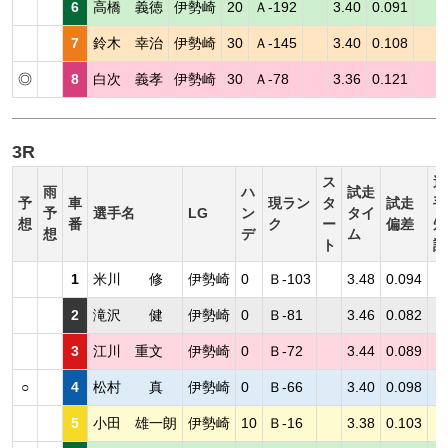
6
高橋 義徳
伊勢崎
20
Ａ-192
3.40
0.091
7
鈴木 幸治
伊勢崎
30
Ａ-145
3.40
0.108
◎
8
白次 義孝
伊勢崎
30
Ａ-78
3.36
0.121
3R
ス
選
雨
ハ
試走
予
車
現ラン
タ
試走
手
予
選手名
LG
ン
タイ
想
番
ク
ー
偏差
短
想
デ
ム
ト
評
1
米川 修
伊勢崎
0
Ｂ-103
3.48
0.094
2
滝沢 健
伊勢崎
0
Ｂ-81
3.46
0.082
3
江川 重文
伊勢崎
0
Ｂ-72
3.44
0.089
○
4
松村 真
伊勢崎
0
Ｂ-66
3.40
0.098
5
小田 雄一朗
伊勢崎
10
Ｂ-16
3.38
0.103