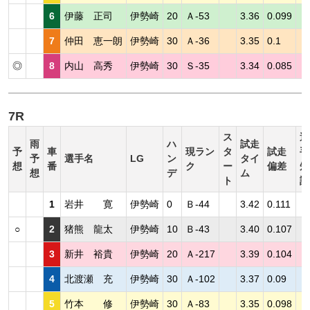
6
伊藤 正司
伊勢崎
20
Ａ-53
3.36
0.099
7
仲田 恵一朗
伊勢崎
30
Ａ-36
3.35
0.1
◎
8
内山 高秀
伊勢崎
30
Ｓ-35
3.34
0.085
7R
ス
選
雨
ハ
試走
予
車
現ラン
タ
試走
手
予
選手名
LG
ン
タイ
想
番
ク
ー
偏差
短
想
デ
ム
ト
評
1
岩井 寛
伊勢崎
0
Ｂ-44
3.42
0.111
○
2
猪熊 龍太
伊勢崎
10
Ｂ-43
3.40
0.107
3
新井 裕貴
伊勢崎
20
Ａ-217
3.39
0.104
4
北渡瀬 充
伊勢崎
30
Ａ-102
3.37
0.09
5
竹本 修
伊勢崎
30
Ａ-83
3.35
0.098