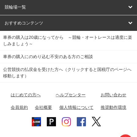
オートレース
レース予想
競輪場一覧
競輪くじ
レース結果
北日本
函館競輪場
青森競輪場
いわき平競輪場
おすすめコンテンツ
車券の購入は20歳になってから ～競輪・オートレースは適度に楽
Dokanto!
キャリーオーバー一覧
関
競輪選手情報
弥彦競輪場
前橋競輪場
取手競輪場
宇都宮競輪場
しみましょう～
東
大宮競輪場
西武園競輪場
京王閣競輪場
立川競輪場
チャリロトプラザ
Perfecta Navi
車券の購入にのめり込む不安のある方のご相談
南
松戸競輪場
千葉競輪場
川崎競輪場
平塚競輪場
公営競技の払戻金を受けた方へ（クリックすると国税庁のページへ
netkeirin
関
移動します）
小田原競輪場
伊東競輪場
静岡競輪場
東
ケイリンガル
中
名古屋競輪場
岐阜競輪場
大垣競輪場
豊橋競輪場
はじめての方へ
ヘルプセンター
お問い合わせ
部
チャリレンジャー
富山競輪場
松阪競輪場
四日市競輪場
会員規約
会社概要
個人情報について
推奨動作環境
競輪場情報
近
福井競輪場
奈良競輪場
向日町競輪場
和歌山競輪場
畿
岸和田競輪場
オートレース場情報