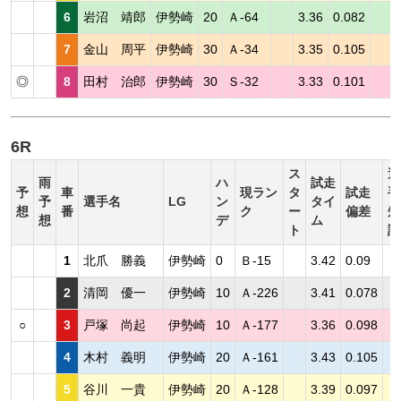
6
岩沼 靖郎
伊勢崎
20
Ａ-64
3.36
0.082
7
金山 周平
伊勢崎
30
Ａ-34
3.35
0.105
◎
8
田村 治郎
伊勢崎
30
Ｓ-32
3.33
0.101
6R
ス
選
雨
ハ
試走
予
車
現ラン
タ
試走
手
予
選手名
LG
ン
タイ
想
番
ク
ー
偏差
短
想
デ
ム
ト
評
1
北爪 勝義
伊勢崎
0
Ｂ-15
3.42
0.09
2
清岡 優一
伊勢崎
10
Ａ-226
3.41
0.078
○
3
戸塚 尚起
伊勢崎
10
Ａ-177
3.36
0.098
4
木村 義明
伊勢崎
20
Ａ-161
3.43
0.105
5
谷川 一貴
伊勢崎
20
Ａ-128
3.39
0.097