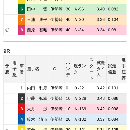
6
田中 哲
伊勢崎
30
Ａ-56
3.40
0.082
7
三浦 康平
伊勢崎
40
Ａ-20
3.36
0.104
◎
8
西原 智昭
伊勢崎
40
Ｓ-34
3.34
0.08
9R
ス
選
雨
ハ
試走
予
車
現ラン
タ
試走
手
予
選手名
LG
ン
タイ
想
番
ク
ー
偏差
短
想
デ
ム
ト
評
1
内田 利彦
伊勢崎
0
Ｂ-22
3.42
0.101
2
伊藤 弘幸
伊勢崎
10
Ａ-228
3.43
0.088
3
大月 渉
伊勢崎
10
Ａ-169
3.42
0.098
4
鈴木 清市
伊勢崎
20
Ａ-132
3.37
0.084
○
5
落合 淳
伊勢崎
20
Ａ-121
3.34
0.105