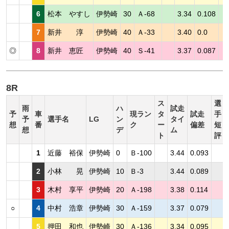
6
松本 やすし
伊勢崎
30
Ａ-68
3.34
0.108
7
新井 淳
伊勢崎
40
Ａ-33
3.40
0.0
◎
8
新井 恵匠
伊勢崎
40
Ｓ-41
3.37
0.087
8R
ス
選
雨
ハ
試走
予
車
現ラン
タ
試走
手
予
選手名
LG
ン
タイ
想
番
ク
ー
偏差
短
想
デ
ム
ト
評
1
近藤 裕保
伊勢崎
0
Ｂ-100
3.44
0.093
2
小林 晃
伊勢崎
10
Ｂ-3
3.44
0.089
3
木村 享平
伊勢崎
20
Ａ-198
3.38
0.114
○
4
中村 浩章
伊勢崎
30
Ａ-159
3.37
0.079
5
押田 和也
伊勢崎
30
Ａ-136
3.34
0.095