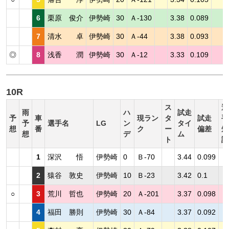
6
栗原 俊介
伊勢崎
30
Ａ-130
3.38
0.089
7
清水 卓
伊勢崎
30
Ａ-44
3.38
0.093
◎
8
浅香 潤
伊勢崎
30
Ａ-12
3.33
0.109
10R
ス
選
雨
ハ
試走
予
車
現ラン
タ
試走
手
予
選手名
LG
ン
タイ
想
番
ク
ー
偏差
短
想
デ
ム
ト
評
1
深沢 悟
伊勢崎
0
Ｂ-70
3.44
0.099
2
猿谷 敦史
伊勢崎
10
Ｂ-23
3.42
0.1
○
3
荒川 哲也
伊勢崎
20
Ａ-201
3.37
0.098
4
福田 勝則
伊勢崎
30
Ａ-84
3.37
0.092