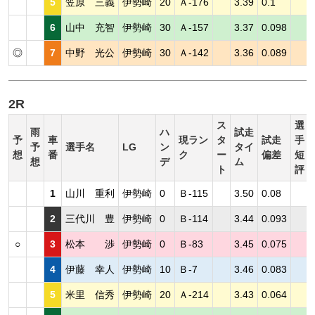
5
笠原 三義
伊勢崎
20
Ａ-176
3.39
0.1
6
山中 充智
伊勢崎
30
Ａ-157
3.37
0.098
◎
7
中野 光公
伊勢崎
30
Ａ-142
3.36
0.089
2R
ス
選
雨
ハ
試走
予
車
現ラン
タ
試走
手
予
選手名
LG
ン
タイ
想
番
ク
ー
偏差
短
想
デ
ム
ト
評
1
山川 重利
伊勢崎
0
Ｂ-115
3.50
0.08
2
三代川 豊
伊勢崎
0
Ｂ-114
3.44
0.093
○
3
松本 渉
伊勢崎
0
Ｂ-83
3.45
0.075
4
伊藤 幸人
伊勢崎
10
Ｂ-7
3.46
0.083
5
米里 信秀
伊勢崎
20
Ａ-214
3.43
0.064