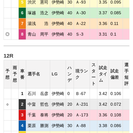
5
渋沢 憲司
伊勢崎
30
Ａ-93
3.35
0.095
6
塚越 浩之
伊勢崎
40
Ａ-30
3.37
0.085
7
湯浅 浩
伊勢崎
40
Ａ-22
3.36
0.11
◎
8
青山 周平
伊勢崎
40
Ｓ-3
3.31
0.1
12R
ス
選
雨
ハ
試走
予
車
現ラン
タ
試走
手
予
選手名
LG
ン
タイ
想
番
ク
ー
偏差
短
想
デ
ム
ト
評
1
石川 岳彦
伊勢崎
0
Ｂ-67
3.42
0.106
○
2
中畠 哲也
伊勢崎
20
Ａ-231
3.42
0.072
3
千葉 泰将
伊勢崎
20
Ａ-173
3.36
0.108
4
栗原 勝測
伊勢崎
30
Ａ-88
3.38
0.086