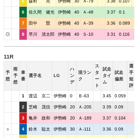
5
森村 亮
伊勢崎
30
Ａ-79
3.38
0.107
6
佐久間 健光
伊勢崎
40
Ａ-48
3.37
0.1
7
田中 賢
伊勢崎
40
Ａ-39
3.36
0.089
◎
8
早川 清太郎
伊勢崎
40
Ｓ-10
3.31
0.116
11R
ス
選
雨
ハ
試走
予
車
現ラン
タ
試走
手
予
選手名
LG
ン
タイ
想
番
ク
ー
偏差
短
想
デ
ム
ト
評
1
渡辺 京二
伊勢崎
0
Ｂ-63
3.45
0.059
2
芝崎 茂信
伊勢崎
20
Ａ-205
3.39
0.09
3
亀井 政和
伊勢崎
20
Ａ-189
3.37
0.104
○
4
鈴木 聡太
伊勢崎
30
Ａ-111
3.36
0.09