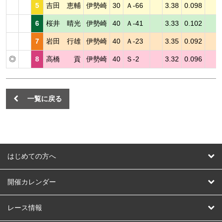
5
吉田 恵輔
伊勢崎
30
Ａ-66
3.38
0.098
6
桜井 晴光
伊勢崎
40
Ａ-41
3.33
0.102
7
岩田 行雄
伊勢崎
40
Ａ-23
3.35
0.092
◎
8
高橋 貢
伊勢崎
40
Ｓ-2
3.32
0.096
一覧に戻る
はじめての方へ
はじめての方へ
開催カレンダー
競輪
レース情報