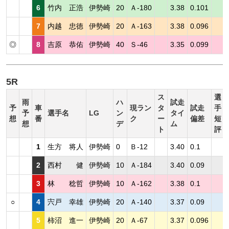
6
竹内 正浩
伊勢崎
20
Ａ-180
3.38
0.101
7
内越 忠徳
伊勢崎
20
Ａ-163
3.38
0.096
◎
8
吉原 恭佑
伊勢崎
40
Ｓ-46
3.35
0.099
5R
ス
選
雨
ハ
試走
予
車
現ラン
タ
試走
手
予
選手名
LG
ン
タイ
想
番
ク
ー
偏差
短
想
デ
ム
ト
評
1
生方 将人
伊勢崎
0
Ｂ-12
3.40
0.1
2
西村 健
伊勢崎
10
Ａ-184
3.40
0.09
3
林 稔哲
伊勢崎
10
Ａ-162
3.38
0.1
○
4
宍戸 幸雄
伊勢崎
20
Ａ-140
3.37
0.09
5
柿沼 進一
伊勢崎
20
Ａ-67
3.37
0.096