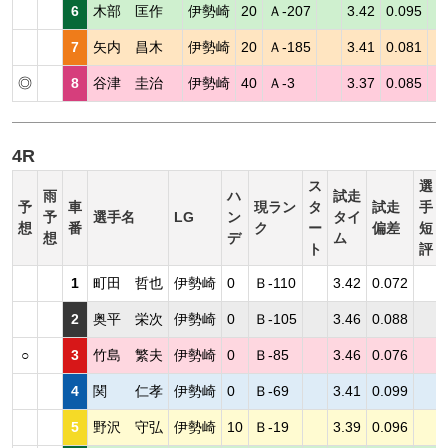
6
木部 匡作
伊勢崎
20
Ａ-207
3.42
0.095
7
矢内 昌木
伊勢崎
20
Ａ-185
3.41
0.081
◎
8
谷津 圭治
伊勢崎
40
Ａ-3
3.37
0.085
4R
ス
選
雨
ハ
試走
予
車
現ラン
タ
試走
手
予
選手名
LG
ン
タイ
想
番
ク
ー
偏差
短
想
デ
ム
ト
評
1
町田 哲也
伊勢崎
0
Ｂ-110
3.42
0.072
2
奥平 栄次
伊勢崎
0
Ｂ-105
3.46
0.088
○
3
竹島 繁夫
伊勢崎
0
Ｂ-85
3.46
0.076
4
関 仁孝
伊勢崎
0
Ｂ-69
3.41
0.099
5
野沢 守弘
伊勢崎
10
Ｂ-19
3.39
0.096