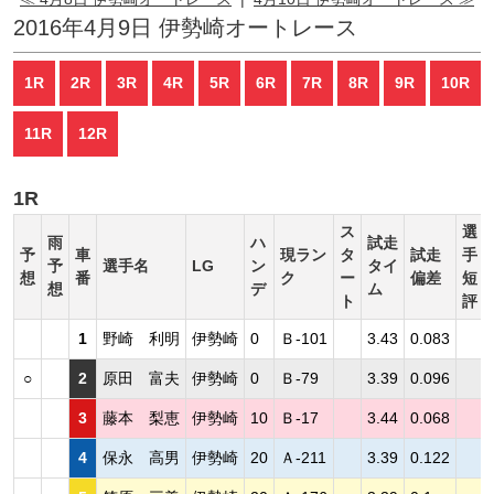
2016年4月9日 伊勢崎オートレース
1R
2R
3R
4R
5R
6R
7R
8R
9R
10R
11R
12R
1R
ス
選
雨
ハ
試走
予
車
現ラン
タ
試走
手
予
選手名
LG
ン
タイ
想
番
ク
ー
偏差
短
想
デ
ム
ト
評
1
野崎 利明
伊勢崎
0
Ｂ-101
3.43
0.083
○
2
原田 富夫
伊勢崎
0
Ｂ-79
3.39
0.096
3
藤本 梨恵
伊勢崎
10
Ｂ-17
3.44
0.068
4
保永 高男
伊勢崎
20
Ａ-211
3.39
0.122