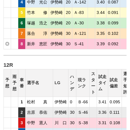
4
中野 光公
伊勢崎
20
Ａ-142
3.40
0.087
5
竹本 修
伊勢崎
20
Ａ-83
3.44
0.091
6
塚越 浩之
伊勢崎
20
Ａ-30
3.38
0.099
7
落合 淳
伊勢崎
30
Ａ-121
3.35
0.102
◎
8
新井 恵匠
伊勢崎
30
Ｓ-41
3.39
0.092
12R
ス
選
雨
ハ
試走
予
車
現ラ
タ
試走
手
予
選手名
LG
ン
タイ
想
番
ンク
ー
偏差
短
想
デ
ム
ト
評
1
松村 真
伊勢崎
0
Ｂ-66
3.41
0.095
2
吉原 恭佑
伊勢崎
30
Ｓ-46
3.36
0.111
3
中野 憲人
川 口
30
Ｓ-38
3.31
0.108