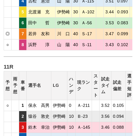
4
吉松 憲治
山 陽
30
Ａ-115
3.51
0.097
5
北渡瀬 充
伊勢崎
30
Ａ-102
3.44
0.093
6
田中 哲
伊勢崎
30
Ａ-56
3.53
0.083
◎
7
若井 友和
川 口
40
Ｓ-17
3.47
0.099
○
8
浜野 淳
山 陽
40
Ｓ-11
3.43
0.102
11R
ス
選
雨
ハ
試走
予
車
現ラン
タ
試走
手
予
選手名
LG
ン
タイ
想
番
ク
ー
偏差
短
想
デ
ム
ト
評
○
1
保永 高男
伊勢崎
0
Ａ-211
3.52
0.105
2
猿谷 敦史
伊勢崎
10
Ｂ-23
3.56
0.094
3
鈴木 幸治
伊勢崎
10
Ａ-145
3.46
0.088