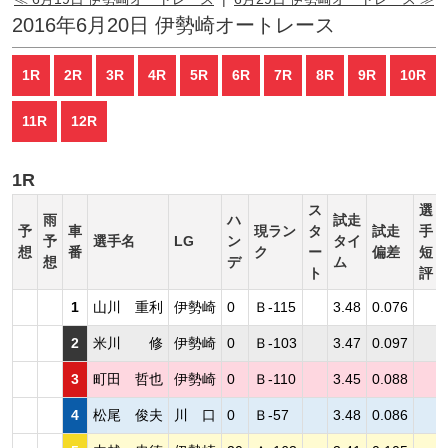
2016年6月20日 伊勢崎オートレース
1R
2R
3R
4R
5R
6R
7R
8R
9R
10R
11R
12R
1R
ス
選
雨
ハ
試走
予
車
現ラン
タ
試走
手
予
選手名
LG
ン
タイ
想
番
ク
ー
偏差
短
想
デ
ム
ト
評
1
山川 重利
伊勢崎
0
Ｂ-115
3.48
0.076
2
米川 修
伊勢崎
0
Ｂ-103
3.47
0.097
3
町田 哲也
伊勢崎
0
Ｂ-110
3.45
0.088
4
松尾 俊夫
川 口
0
Ｂ-57
3.48
0.086