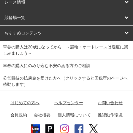
競輪
レース情報
オートレース
レース予想
競輪場一覧
競輪くじ
レース結果
北日本
函館競輪場
青森競輪場
いわき平競輪場
おすすめコンテンツ
車券の購入は20歳になってから ～競輪・オートレースは適度に楽
Dokanto!
キャリーオーバー一覧
関
競輪選手情報
弥彦競輪場
前橋競輪場
取手競輪場
宇都宮競輪場
しみましょう～
東
大宮競輪場
西武園競輪場
京王閣競輪場
立川競輪場
チャリロトプラザ
Perfecta Navi
車券の購入にのめり込む不安のある方のご相談
南
松戸競輪場
千葉競輪場
川崎競輪場
平塚競輪場
公営競技の払戻金を受けた方へ（クリックすると国税庁のページへ
netkeirin
関
移動します）
小田原競輪場
伊東競輪場
静岡競輪場
東
ケイリンガル
中
名古屋競輪場
岐阜競輪場
大垣競輪場
豊橋競輪場
はじめての方へ
ヘルプセンター
お問い合わせ
部
チャリレンジャー
富山競輪場
松阪競輪場
四日市競輪場
会員規約
会社概要
個人情報について
推奨動作環境
競輪場情報
近
福井競輪場
奈良競輪場
向日町競輪場
和歌山競輪場