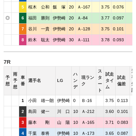
5
桜木 公和
飯 塚
20
Ａ-167
3.75
0.076
◎
6
福田 勝則
伊勢崎
20
Ａ-84
3.77
0.097
7
谷川 一貴
伊勢崎
20
Ａ-128
3.75
0.101
8
鈴木 聡太
伊勢崎
30
Ａ-111
3.78
0.093
7R
ス
選
雨
ハ
試走
予
車
現ラン
タ
試走
手
予
選手名
LG
ン
タイ
想
番
ク
ー
偏差
短
想
デ
ム
ト
評
1
小田 雄一朗
伊勢崎
0
Ｂ-16
3.75
0.113
2
島田 健一
川 口
10
Ａ-212
3.60
0.101
3
藤本 剛
山 陽
10
Ａ-165
3.71
0.083
4
千葉 泰将
伊勢崎
10
Ａ-173
3.65
0.087