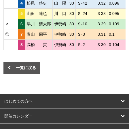
4
松尾 啓史
山 陽
30
Ｓ-42
3.32
0.096
5
山田 達也
川 口
30
Ｓ-24
3.33
0.095
○
6
早川 清太郎
伊勢崎
30
Ｓ-10
3.29
0.109
◎
7
青山 周平
伊勢崎
30
Ｓ-3
3.31
0.1
8
高橋 貢
伊勢崎
30
Ｓ-2
3.30
0.104
一覧に戻る
はじめての方へ
はじめての方へ
開催カレンダー