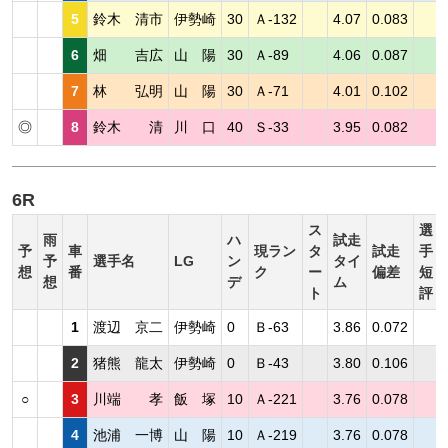
5
鈴木 清市
伊勢崎
30
Ａ-132
4.07
0.083
6
畑 吉広
山 陽
30
Ａ-89
4.06
0.087
7
林 弘明
山 陽
30
Ａ-71
4.01
0.102
◎
8
鈴木 清
川 口
40
Ｓ-33
3.95
0.082
6R
ス
選
雨
ハ
試走
予
車
現ラン
タ
試走
手
予
選手名
LG
ン
タイ
想
番
ク
ー
偏差
短
想
デ
ム
ト
評
1
渡辺 京二
伊勢崎
0
Ｂ-63
3.86
0.072
2
猪熊 龍太
伊勢崎
0
Ｂ-43
3.80
0.106
○
3
川端 孝
飯 塚
10
Ａ-221
3.76
0.078
4
池浦 一博
山 陽
10
Ａ-219
3.76
0.078