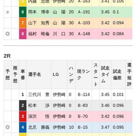
5
内越 忠徳
伊勢崎
20
Ａ-163
3.41
0.105
○
6
岡本 博幸
山 陽
20
Ａ-191
3.45
0.1
7
山下 知秀
山 陽
30
Ａ-103
3.42
0.094
◎
8
福村 唯倫
川 口
30
Ａ-148
3.42
0.084
2R
ス
選
雨
ハ
試走
予
車
現ラン
タ
試走
手
予
選手名
LG
ン
タイ
想
番
ク
ー
偏差
短
想
デ
ム
ト
評
1
三代川 豊
伊勢崎
0
Ｂ-114
3.45
0.101
2
松本 渉
伊勢崎
0
Ｂ-83
3.46
0.096
3
深沢 悟
伊勢崎
0
Ｂ-70
3.42
0.096
◎
4
北爪 勝義
伊勢崎
10
Ｂ-15
3.47
0.095