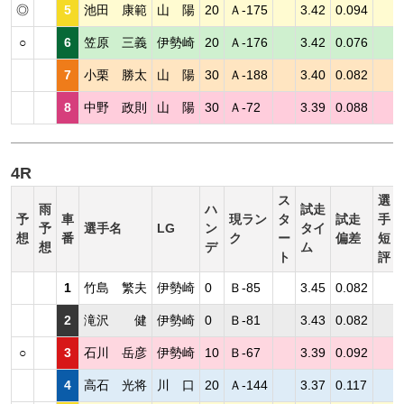
◎
5
池田 康範
山 陽
20
Ａ-175
3.42
0.094
○
6
笠原 三義
伊勢崎
20
Ａ-176
3.42
0.076
7
小栗 勝太
山 陽
30
Ａ-188
3.40
0.082
8
中野 政則
山 陽
30
Ａ-72
3.39
0.088
4R
ス
選
雨
ハ
試走
予
車
現ラン
タ
試走
手
予
選手名
LG
ン
タイ
想
番
ク
ー
偏差
短
想
デ
ム
ト
評
1
竹島 繁夫
伊勢崎
0
Ｂ-85
3.45
0.082
2
滝沢 健
伊勢崎
0
Ｂ-81
3.43
0.082
○
3
石川 岳彦
伊勢崎
10
Ｂ-67
3.39
0.092
4
高石 光将
川 口
20
Ａ-144
3.37
0.117