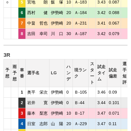
○
5
宮地 朗
飯 塚
10
Ａ-183
3.43
0.087
6
西村 健
伊勢崎
20
Ａ-184
3.42
0.088
7
中畠 哲也
伊勢崎
20
Ａ-231
3.41
0.067
8
吉田 幸司
川 口
30
Ａ-187
3.42
0.079
3R
ス
選
雨
ハ
試走
予
車
現ラン
タ
試走
手
予
選手名
LG
ン
タイ
想
番
ク
ー
偏差
短
想
デ
ム
ト
評
1
奥平 栄次
伊勢崎
0
Ｂ-105
3.46
0.09
2
岩井 寛
伊勢崎
0
Ｂ-44
3.44
0.101
3
藤本 梨恵
伊勢崎
10
Ｂ-17
3.47
0.071
4
日室 志郎
山 陽
20
Ａ-229
3.47
0.11