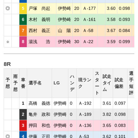
◎
5
戸塚 尚起
伊勢崎
20
Ａ-177
3.60
0.098
6
木村 義明
伊勢崎
20
Ａ-161
3.58
0.093
7
西村 義正
山 陽
20
Ａ-58
3.67
0.084
○
8
湯浅 浩
伊勢崎
30
Ａ-22
3.59
0.099
8R
ス
選
雨
ハ
試走
予
車
現ラン
タ
試走
手
予
選手名
LG
ン
タイ
想
番
ク
ー
偏差
短
想
デ
ム
ト
評
1
高橋 義徳
伊勢崎
0
Ａ-192
3.61
0.097
2
亀井 政和
伊勢崎
0
Ａ-189
3.82
0.098
3
押田 和也
伊勢崎
0
Ａ-136
3.65
0.083
◎
4
伊藤 正司
伊勢崎
0
Ａ-53
3.62
0.101