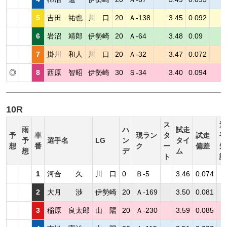
5
吉田 祐也
川 口
20
Ａ-138
3.45
0.092
6
岩沼 靖郎
伊勢崎
20
Ａ-64
3.48
0.09
7
掛川 和人
川 口
20
Ａ-32
3.47
0.072
◎
8
西原 智昭
伊勢崎
30
Ｓ-34
3.40
0.094
10R
ス
選
雨
ハ
試走
予
車
現ラン
タ
試走
手
予
選手名
LG
ン
タイ
想
番
ク
ー
偏差
短
想
デ
ム
ト
評
1
河合 久
川 口
0
Ｂ-5
3.46
0.074
2
大月 渉
伊勢崎
20
Ａ-169
3.50
0.081
3
稲原 良太郎
山 陽
20
Ａ-230
3.59
0.085