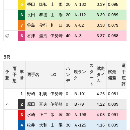
5
番田 隆弘
山 陽
20
Ａ-182
3.39
0.095
6
長田 恭徳
山 陽
20
Ａ-112
3.39
0.089
7
谷島 俊行
川 口
30
Ａ-82
3.38
0.079
◎
8
谷津 圭治
伊勢崎
40
Ａ-3
3.37
0.088
5R
ス
選
雨
ハ
試走
予
車
現ラン
タ
試走
手
予
選手名
LG
ン
タイ
想
番
ク
ー
偏差
短
想
デ
ム
ト
評
1
野崎 利明
伊勢崎
0
Ｂ-101
4.26
0.081
○
2
原田 富夫
伊勢崎
0
Ｂ-79
4.22
0.089
3
水崎 正二
飯 塚
30
Ａ-196
4.05
0.091
4
松井 大和
山 陽
30
Ａ-125
4.16
0.099