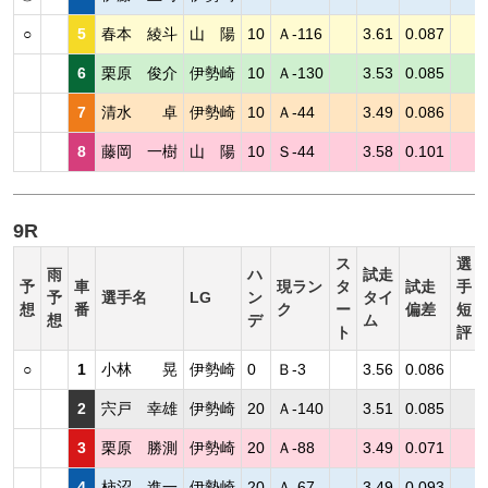
○
5
春本 綾斗
山 陽
10
Ａ-116
3.61
0.087
6
栗原 俊介
伊勢崎
10
Ａ-130
3.53
0.085
7
清水 卓
伊勢崎
10
Ａ-44
3.49
0.086
8
藤岡 一樹
山 陽
10
Ｓ-44
3.58
0.101
9R
ス
選
雨
ハ
試走
予
車
現ラン
タ
試走
手
予
選手名
LG
ン
タイ
想
番
ク
ー
偏差
短
想
デ
ム
ト
評
○
1
小林 晃
伊勢崎
0
Ｂ-3
3.56
0.086
2
宍戸 幸雄
伊勢崎
20
Ａ-140
3.51
0.085
3
栗原 勝測
伊勢崎
20
Ａ-88
3.49
0.071
4
柿沼 進一
伊勢崎
20
Ａ-67
3.49
0.093