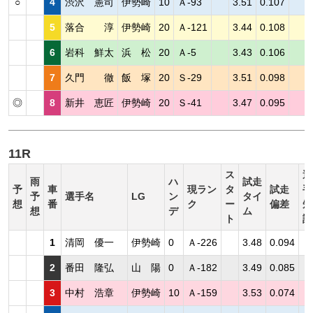
○
4
渋沢 憲司
伊勢崎
10
Ａ-93
3.51
0.107
5
落合 淳
伊勢崎
20
Ａ-121
3.44
0.108
6
岩科 鮮太
浜 松
20
Ａ-5
3.43
0.106
7
久門 徹
飯 塚
20
Ｓ-29
3.51
0.098
◎
8
新井 恵匠
伊勢崎
20
Ｓ-41
3.47
0.095
11R
ス
選
雨
ハ
試走
予
車
現ラン
タ
試走
手
予
選手名
LG
ン
タイ
想
番
ク
ー
偏差
短
想
デ
ム
ト
評
1
清岡 優一
伊勢崎
0
Ａ-226
3.48
0.094
2
番田 隆弘
山 陽
0
Ａ-182
3.49
0.085
3
中村 浩章
伊勢崎
10
Ａ-159
3.53
0.074