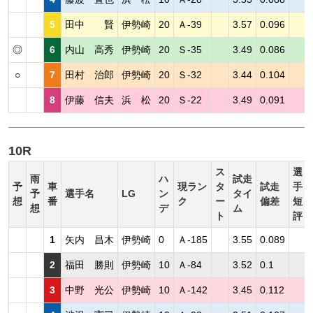
5
田中 賢
伊勢崎
20
Ａ-39
3.57
0.096
◎
6
内山 高秀
伊勢崎
20
Ｓ-35
3.49
0.086
○
7
田村 治郎
伊勢崎
20
Ｓ-32
3.44
0.104
8
伊藤 信夫
浜 松
20
Ｓ-22
3.49
0.091
10R
ス
選
雨
ハ
試走
予
車
現ラン
タ
試走
手
予
選手名
LG
ン
タイ
想
番
ク
ー
偏差
短
想
デ
ム
ト
評
1
矢内 昌木
伊勢崎
0
Ａ-185
3.55
0.089
2
福田 勝則
伊勢崎
10
Ａ-84
3.52
0.1
3
中野 光公
伊勢崎
10
Ａ-142
3.45
0.112