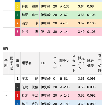
5
押田 和也
伊勢崎
20
Ａ-136
3.64
0.08
6
柿沼 進一
伊勢崎
20
Ａ-67
3.56
0.103
7
清水 卓
伊勢崎
20
Ａ-44
3.57
0.105
8
竹谷 隆
飯 塚
30
Ａ-14
3.49
0.106
8R
ス
選
雨
ハ
試走
予
車
現ラン
タ
試走
手
予
選手名
LG
ン
タイ
想
番
ク
ー
偏差
短
想
デ
ム
ト
評
1
滝沢 健
伊勢崎
0
Ｂ-81
3.68
0.098
2
芝崎 茂信
伊勢崎
20
Ａ-205
3.56
0.096
○
3
鈴木 幸治
伊勢崎
20
Ａ-145
3.52
0.092
4
亀井 政和
伊勢崎
30
Ａ-189
3.69
0.089