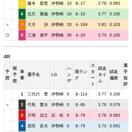
5
藤本 梨恵
伊勢崎
10
Ｂ-17
3.78
0.082
6
北爪 勝義
伊勢崎
10
Ｂ-15
3.77
0.105
○
7
大月 渉
伊勢崎
20
Ａ-169
3.81
0.103
◎
8
三浦 康平
伊勢崎
30
Ａ-20
3.73
0.105
4R
ス
選
雨
ハ
試走
予
車
現ラン
タ
試走
手
予
選手名
LG
ン
タイ
想
番
ク
ー
偏差
短
想
デ
ム
ト
評
1
三代川 豊
伊勢崎
0
Ｂ-114
3.77
0.106
○
2
竹島 繁夫
伊勢崎
0
Ｂ-85
3.78
0.079
3
片岡 信之
浜 松
0
Ｂ-78
3.76
0.082
4
原田 富夫
伊勢崎
0
Ｂ-79
3.73
0.091