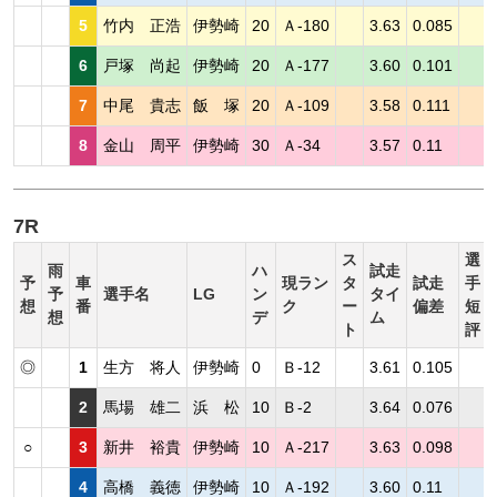
5
竹内 正浩
伊勢崎
20
Ａ-180
3.63
0.085
6
戸塚 尚起
伊勢崎
20
Ａ-177
3.60
0.101
7
中尾 貴志
飯 塚
20
Ａ-109
3.58
0.111
8
金山 周平
伊勢崎
30
Ａ-34
3.57
0.11
7R
ス
選
雨
ハ
試走
予
車
現ラン
タ
試走
手
予
選手名
LG
ン
タイ
想
番
ク
ー
偏差
短
想
デ
ム
ト
評
◎
1
生方 将人
伊勢崎
0
Ｂ-12
3.61
0.105
2
馬場 雄二
浜 松
10
Ｂ-2
3.64
0.076
○
3
新井 裕貴
伊勢崎
10
Ａ-217
3.63
0.098
4
高橋 義徳
伊勢崎
10
Ａ-192
3.60
0.11