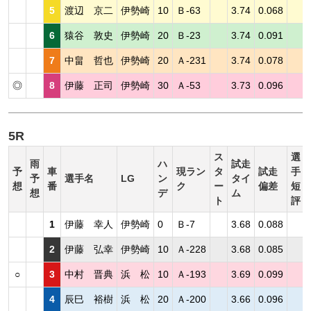
5
渡辺 京二
伊勢崎
10
Ｂ-63
3.74
0.068
6
猿谷 敦史
伊勢崎
20
Ｂ-23
3.74
0.091
7
中畠 哲也
伊勢崎
20
Ａ-231
3.74
0.078
◎
8
伊藤 正司
伊勢崎
30
Ａ-53
3.73
0.096
5R
ス
選
雨
ハ
試走
予
車
現ラン
タ
試走
手
予
選手名
LG
ン
タイ
想
番
ク
ー
偏差
短
想
デ
ム
ト
評
1
伊藤 幸人
伊勢崎
0
Ｂ-7
3.68
0.088
2
伊藤 弘幸
伊勢崎
10
Ａ-228
3.68
0.085
○
3
中村 晋典
浜 松
10
Ａ-193
3.69
0.099
4
辰巳 裕樹
浜 松
20
Ａ-200
3.66
0.096