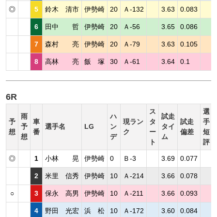
◎
5
鈴木 清市
伊勢崎
20
Ａ-132
3.63
0.083
6
田中 哲
伊勢崎
20
Ａ-56
3.65
0.086
7
森村 亮
伊勢崎
20
Ａ-79
3.63
0.105
8
高林 亮
飯 塚
30
Ａ-61
3.64
0.1
6R
ス
選
雨
ハ
試走
予
車
現ラン
タ
試走
手
予
選手名
LG
ン
タイ
想
番
ク
ー
偏差
短
想
デ
ム
ト
評
◎
1
小林 晃
伊勢崎
0
Ｂ-3
3.69
0.077
2
米里 信秀
伊勢崎
10
Ａ-214
3.66
0.078
○
3
保永 高男
伊勢崎
10
Ａ-211
3.66
0.093
4
野田 光宏
浜 松
10
Ａ-172
3.60
0.084