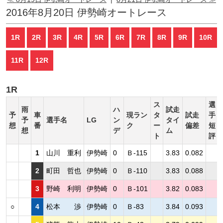
2016年8月20日 伊勢崎オートレース
1R
2R
3R
4R
5R
6R
7R
8R
9R
10R
11R
12R
1R
ス
選
雨
ハ
試走
予
車
現ラン
タ
試走
手
予
選手名
LG
ン
タイ
想
番
ク
ー
偏差
短
想
デ
ム
ト
評
1
山川 重利
伊勢崎
0
Ｂ-115
3.83
0.082
2
町田 哲也
伊勢崎
0
Ｂ-110
3.83
0.088
3
野崎 利明
伊勢崎
0
Ｂ-101
3.82
0.083
○
4
松本 渉
伊勢崎
0
Ｂ-83
3.84
0.093