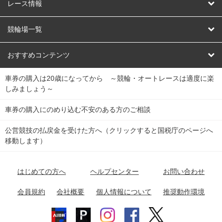
競輪
レース情報
オートレース
レース予想
競輪場一覧
競輪くじ
レース結果
北日本
函館競輪場
青森競輪場
いわき平競輪場
おすすめコンテンツ
車券の購入は20歳になってから ～競輪・オートレースは適度に楽
Dokanto!
キャリーオーバー一覧
関
競輪選手情報
弥彦競輪場
前橋競輪場
取手競輪場
宇都宮競輪場
しみましょう～
東
大宮競輪場
西武園競輪場
京王閣競輪場
立川競輪場
チャリロトプラザ
Perfecta Navi
車券の購入にのめり込む不安のある方のご相談
南
松戸競輪場
千葉競輪場
川崎競輪場
平塚競輪場
公営競技の払戻金を受けた方へ（クリックすると国税庁のページへ
netkeirin
関
移動します）
小田原競輪場
伊東競輪場
静岡競輪場
東
ケイリンガル
中
名古屋競輪場
岐阜競輪場
大垣競輪場
豊橋競輪場
はじめての方へ
ヘルプセンター
お問い合わせ
部
チャリレンジャー
富山競輪場
松阪競輪場
四日市競輪場
会員規約
会社概要
個人情報について
推奨動作環境
競輪場情報
近
福井競輪場
奈良競輪場
向日町競輪場
和歌山競輪場