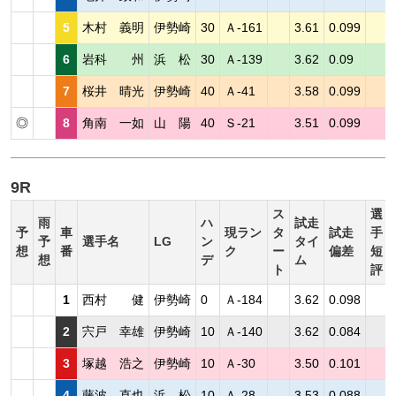
5
木村 義明
伊勢崎
30
Ａ-161
3.61
0.099
6
岩科 州
浜 松
30
Ａ-139
3.62
0.09
7
桜井 晴光
伊勢崎
40
Ａ-41
3.58
0.099
◎
8
角南 一如
山 陽
40
Ｓ-21
3.51
0.099
9R
ス
選
雨
ハ
試走
予
車
現ラン
タ
試走
手
予
選手名
LG
ン
タイ
想
番
ク
ー
偏差
短
想
デ
ム
ト
評
1
西村 健
伊勢崎
0
Ａ-184
3.62
0.098
2
宍戸 幸雄
伊勢崎
10
Ａ-140
3.62
0.084
3
塚越 浩之
伊勢崎
10
Ａ-30
3.50
0.101
4
藤波 直也
浜 松
10
Ａ-28
3.53
0.088