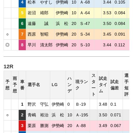
4
松本 やすし
伊勢崎
10
Ａ-68
3.44
0.105
5
岩沼 靖郎
伊勢崎
10
Ａ-64
3.53
0.084
6
遠藤 誠
浜 松
20
Ｓ-47
3.50
0.084
○
7
西原 智昭
伊勢崎
20
Ｓ-34
3.45
0.091
◎
8
早川 清太郎
伊勢崎
20
Ｓ-10
3.44
0.112
12R
ス
選
雨
ハ
試走
予
車
現ラン
タ
試走
手
予
選手名
LG
ン
タイ
想
番
ク
ー
偏差
短
想
デ
ム
ト
評
1
野沢 守弘
伊勢崎
0
Ｂ-19
3.48
0.1
○
2
青嶋 裕治
浜 松
10
Ａ-195
3.50
0.071
3
栗原 勝測
伊勢崎
20
Ａ-88
3.49
0.067