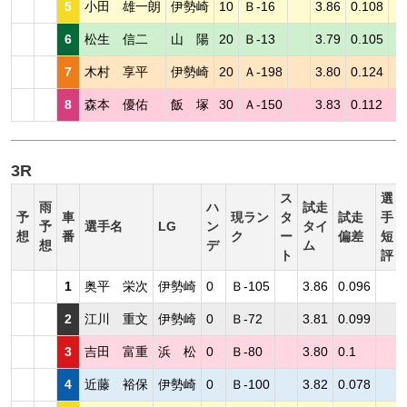
5
小田 雄一朗
伊勢崎
10
Ｂ-16
3.86
0.108
6
松生 信二
山 陽
20
Ｂ-13
3.79
0.105
7
木村 享平
伊勢崎
20
Ａ-198
3.80
0.124
8
森本 優佑
飯 塚
30
Ａ-150
3.83
0.112
3R
ス
選
雨
ハ
試走
予
車
現ラン
タ
試走
手
予
選手名
LG
ン
タイ
想
番
ク
ー
偏差
短
想
デ
ム
ト
評
1
奥平 栄次
伊勢崎
0
Ｂ-105
3.86
0.096
2
江川 重文
伊勢崎
0
Ｂ-72
3.81
0.099
3
吉田 富重
浜 松
0
Ｂ-80
3.80
0.1
4
近藤 裕保
伊勢崎
0
Ｂ-100
3.82
0.078