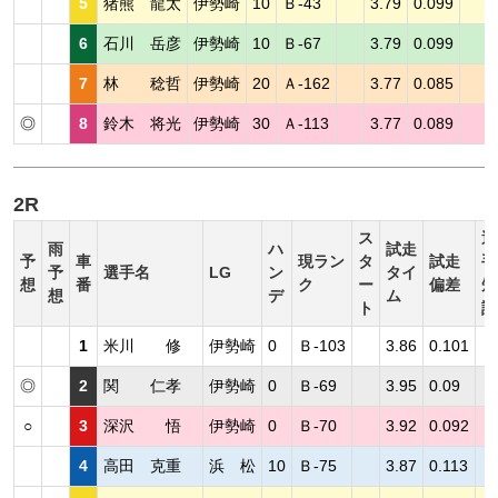
5
猪熊 龍太
伊勢崎
10
Ｂ-43
3.79
0.099
6
石川 岳彦
伊勢崎
10
Ｂ-67
3.79
0.099
7
林 稔哲
伊勢崎
20
Ａ-162
3.77
0.085
◎
8
鈴木 将光
伊勢崎
30
Ａ-113
3.77
0.089
2R
ス
選
雨
ハ
試走
予
車
現ラン
タ
試走
手
予
選手名
LG
ン
タイ
想
番
ク
ー
偏差
短
想
デ
ム
ト
評
1
米川 修
伊勢崎
0
Ｂ-103
3.86
0.101
◎
2
関 仁孝
伊勢崎
0
Ｂ-69
3.95
0.09
○
3
深沢 悟
伊勢崎
0
Ｂ-70
3.92
0.092
4
高田 克重
浜 松
10
Ｂ-75
3.87
0.113