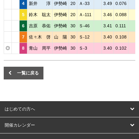
4
新井 淳
伊勢崎
20
Ａ-33
3.49
0.076
5
鈴木 聡太
伊勢崎
20
Ａ-111
3.46
0.088
6
吉原 恭佑
伊勢崎
30
Ｓ-46
3.41
0.111
7
佐々木 啓
山 陽
30
Ｓ-12
3.40
0.108
◎
8
青山 周平
伊勢崎
30
Ｓ-3
3.40
0.102
一覧に戻る
はじめての方へ
はじめての方へ
開催カレンダー