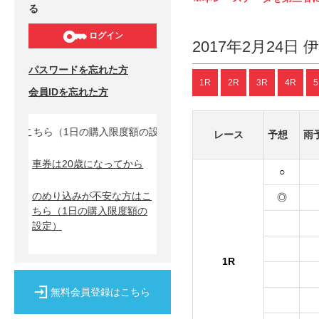
る
ログイン
2017年2月24
パスワードを忘れた方
1R
2R
3R
4R
5
会員IDを忘れた方
ちら（1日の購入限度額の設定）↓
レース
予想
雨
車券は20歳になってから
○
のめり込みが不安な方はこ
◎
ちら
（1日の購入限度額の
設定）
1R
無料会員登録はこちら