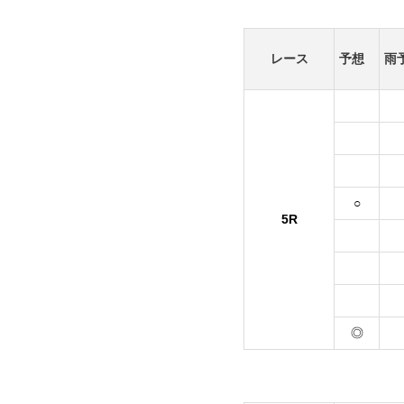
レース
予想
雨
○
5R
◎