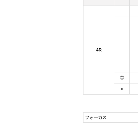
4R
◎
○
フォーカス