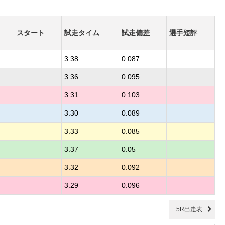
スタート
試走タイム
試走偏差
選手短評
3.38
0.087
3.36
0.095
3.31
0.103
3.30
0.089
3.33
0.085
3.37
0.05
3.32
0.092
3.29
0.096
5R出走表