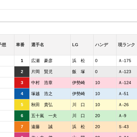
予想
車番
選手名
LG
ハンデ
現ランク
1
広瀬 豪彦
浜 松
0
Ａ-175
2
片岡 賢児
飯 塚
0
Ａ-123
3
中村 浩章
伊勢崎
10
Ａ-124
4
塚越 浩之
伊勢崎
10
Ａ-51
5
秋田 貴弘
川 口
10
Ａ-26
6
五十嵐 一夫
川 口
20
Ａ-9
7
遠藤 誠
浜 松
20
Ｓ-43