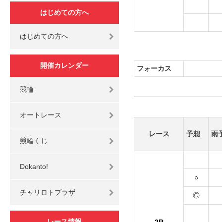
はじめての方へ
はじめての方へ
開催カレンダー
フォーカス
競輪
オートレース
レース
予想
雨
競輪くじ
Dokanto!
○
チャリロトプラザ
◎
レース情報