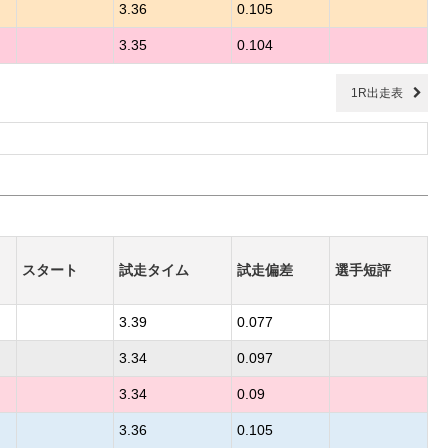
3.36
0.105
3.35
0.104
1R出走表
スタート
試走タイム
試走偏差
選手短評
3.39
0.077
3.34
0.097
3.34
0.09
3.36
0.105