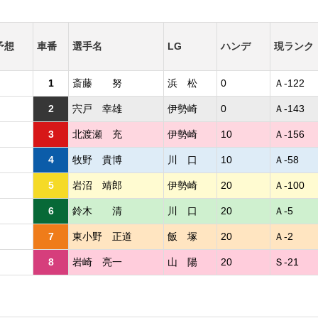
予想
車番
選手名
LG
ハンデ
現ランク
1
斎藤 努
浜 松
0
Ａ-122
2
宍戸 幸雄
伊勢崎
0
Ａ-143
3
北渡瀬 充
伊勢崎
10
Ａ-156
4
牧野 貴博
川 口
10
Ａ-58
5
岩沼 靖郎
伊勢崎
20
Ａ-100
6
鈴木 清
川 口
20
Ａ-5
7
東小野 正道
飯 塚
20
Ａ-2
8
岩崎 亮一
山 陽
20
Ｓ-21