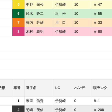
5
中野 光公
伊勢崎
10
Ａ-47
6
鈴木 静二
浜 松
10
Ａ-55
7
梅内 幹雄
川 口
10
Ａ-33
8
木村 義明
伊勢崎
10
Ａ-80
予想
車番
選手名
LG
ハンデ
現ランク
1
米里 信秀
伊勢崎
0
Ｂ-1
2
芝崎 茂信
伊勢崎
0
Ａ-208