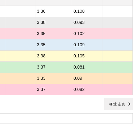
3.36
0.108
3.38
0.093
3.35
0.102
3.35
0.109
3.38
0.105
3.37
0.081
3.33
0.09
3.37
0.082
4R出走表