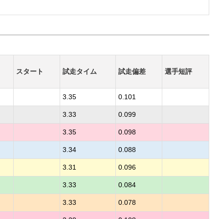
スタート
試走タイム
試走偏差
選手短評
3.35
0.101
3.33
0.099
3.35
0.098
3.34
0.088
3.31
0.096
3.33
0.084
3.33
0.078