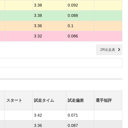
3.38
0.092
3.38
0.088
3.36
0.1
3.32
0.086
2R出走表
スタート
試走タイム
試走偏差
選手短評
3.42
0.071
3.36
0.087