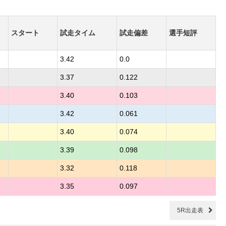
スタート
試走タイム
試走偏差
選手短評
3.42
0.0
3.37
0.122
3.40
0.103
3.42
0.061
3.40
0.074
3.39
0.098
3.32
0.118
3.35
0.097
5R出走表