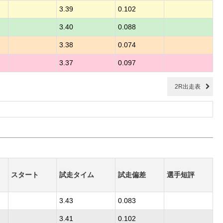
3.39
0.102
3.40
0.088
3.38
0.074
3.37
0.097
2R出走表
スタート
試走タイム
試走偏差
選手短評
3.43
0.083
3.41
0.102