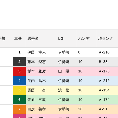
予想
車番
選手名
LG
ハンデ
現ランク
1
伊藤 幸人
伊勢崎
0
Ａ-210
2
藤本 梨恵
伊勢崎
10
Ｂ-38
3
杉本 雅彦
山 陽
10
Ａ-175
4
矢内 昌木
伊勢崎
10
Ａ-219
5
斎藤 努
浜 松
10
Ａ-194
6
笠原 三義
伊勢崎
10
Ａ-174
7
白次 義孝
伊勢崎
20
Ａ-91