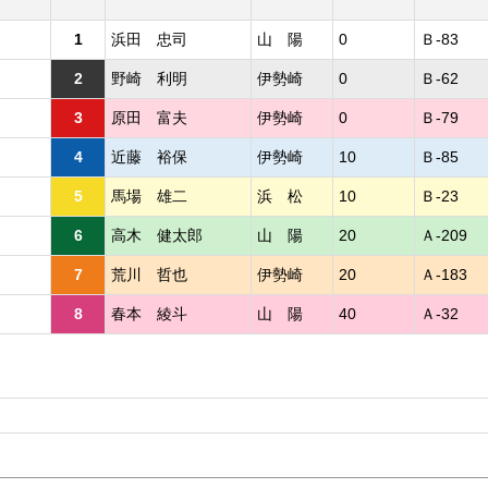
1
浜田 忠司
山 陽
0
Ｂ-83
2
野崎 利明
伊勢崎
0
Ｂ-62
3
原田 富夫
伊勢崎
0
Ｂ-79
4
近藤 裕保
伊勢崎
10
Ｂ-85
5
馬場 雄二
浜 松
10
Ｂ-23
6
高木 健太郎
山 陽
20
Ａ-209
7
荒川 哲也
伊勢崎
20
Ａ-183
8
春本 綾斗
山 陽
40
Ａ-32