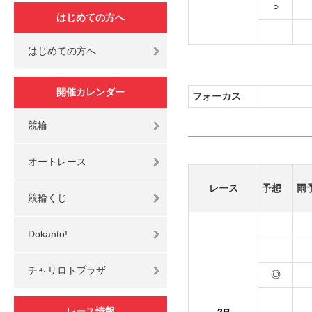
○
はじめての方へ
はじめての方へ
開催カレンダー
フォーカス
競輪
オートレース
レース
予想
雨
競輪くじ
Dokanto!
チャリロトプラザ
◎
レース情報