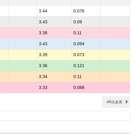
3.44
0.076
3.43
0.09
3.38
0.11
3.43
0.094
3.39
0.073
3.36
0.121
3.34
0.11
3.33
0.088
4R出走表