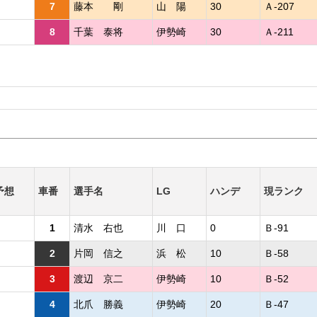
7
藤本 剛
山 陽
30
Ａ-207
8
千葉 泰将
伊勢崎
30
Ａ-211
予想
車番
選手名
LG
ハンデ
現ランク
1
清水 右也
川 口
0
Ｂ-91
2
片岡 信之
浜 松
10
Ｂ-58
3
渡辺 京二
伊勢崎
10
Ｂ-52
4
北爪 勝義
伊勢崎
20
Ｂ-47