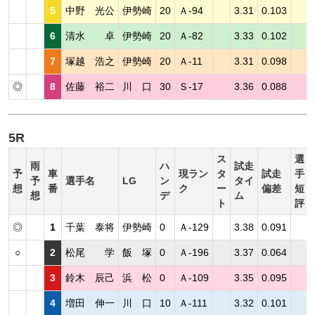
5
中野 光公
伊勢崎
20
Ａ-94
3.31
0.103
6
清水 卓
伊勢崎
20
Ａ-82
3.33
0.102
7
塚越 浩之
伊勢崎
20
Ａ-11
3.31
0.098
◎
8
佐藤 裕二
川 口
30
Ｓ-17
3.36
0.088
5R
ス
選
雨
ハ
試走
予
車
現ラン
タ
試走
手
予
選手名
LG
ン
タイ
想
番
ク
ー
偏差
短
想
デ
ム
ト
評
◎
1
千葉 泰将
伊勢崎
0
Ａ-129
3.38
0.091
○
2
松尾 学
飯 塚
0
Ａ-196
3.37
0.064
3
鈴木 辰己
浜 松
0
Ａ-109
3.35
0.095
4
増田 伸一
川 口
10
Ａ-111
3.32
0.101