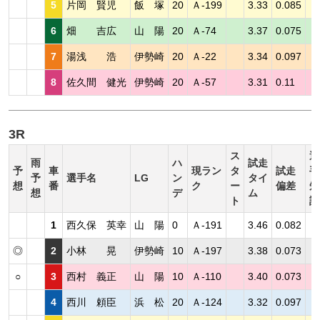
5
片岡 賢児
飯 塚
20
Ａ-199
3.33
0.085
6
畑 吉広
山 陽
20
Ａ-74
3.37
0.075
7
湯浅 浩
伊勢崎
20
Ａ-22
3.34
0.097
8
佐久間 健光
伊勢崎
20
Ａ-57
3.31
0.11
3R
ス
選
雨
ハ
試走
予
車
現ラン
タ
試走
手
予
選手名
LG
ン
タイ
想
番
ク
ー
偏差
短
想
デ
ム
ト
評
1
西久保 英幸
山 陽
0
Ａ-191
3.46
0.082
◎
2
小林 晃
伊勢崎
10
Ａ-197
3.38
0.073
○
3
西村 義正
山 陽
10
Ａ-110
3.40
0.073
4
西川 頼臣
浜 松
20
Ａ-124
3.32
0.097