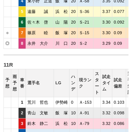
4
東小野 正道
飯 塚
20
Ａ-58
3.35
0.092
5
遠藤 誠
浜 松
20
Ｓ-36
3.37
0.077
6
佐々木 啓
山 陽
20
Ｓ-21
3.30
0.092
○
7
篠原 睦
飯 塚
20
Ｓ-15
3.30
0.09
◎
8
永井 大介
川 口
20
Ｓ-2
3.29
0.09
11R
ス
選
雨
ハ
試走
予
車
現ラン
タ
試走
手
予
選手名
LG
ン
タイ
想
番
ク
ー
偏差
短
想
デ
ム
ト
評
1
荒川 哲也
伊勢崎
0
Ａ-153
3.34
0.103
2
青山 文敏
飯 塚
10
Ａ-91
3.32
0.098
3
鈴木 静二
浜 松
10
Ａ-79
3.32
0.086