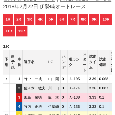
2018年2月22日 伊勢崎オートレース
1R
2R
3R
4R
5R
6R
7R
8R
9R
10R
11R
12R
1R
ス
選
雨
ハ
試走
予
車
現ラン
タ
試走
手
予
選手名
LG
ン
タイ
想
番
ク
ー
偏差
短
想
デ
ム
ト
評
○
1
竹中 一成
山 陽
0
Ａ-195
3.39
0.068
2
佐々木 敏夫
川 口
0
Ａ-174
3.36
0.087
3
田島 敏徳
飯 塚
0
Ａ-138
3.33
0.1
4
竹内 正浩
伊勢崎
0
Ａ-136
3.33
0.1