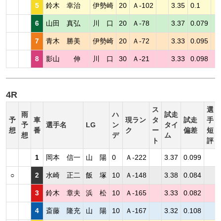
5
鈴木 幸治
伊勢崎
20
Ａ-102
3.35
0.1
6
山田 真弘
川 口
20
Ａ-78
3.37
0.079
7
青木 勝美
伊勢崎
20
Ａ-72
3.33
0.095
8
影山 伸
川 口
30
Ａ-21
3.33
0.098
4R
ス
選
雨
ハ
試走
予
車
現ラン
タ
試走
手
予
選手名
LG
ン
タイ
想
番
ク
ー
偏差
短
想
デ
ム
ト
評
1
岡本 信一
山 陽
0
Ａ-222
3.37
0.099
○
2
水崎 正二
飯 塚
10
Ａ-148
3.38
0.084
3
鈴木 章夫
浜 松
10
Ａ-165
3.33
0.082
4
斎藤 隆充
山 陽
10
Ａ-167
3.32
0.108