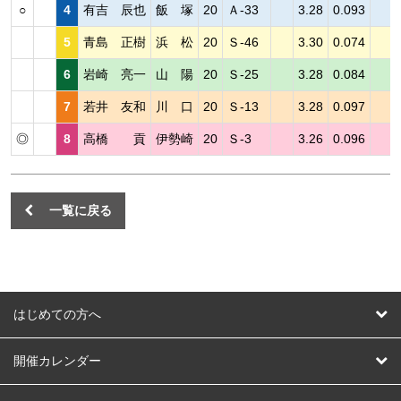
○
4
有吉 辰也
飯 塚
20
Ａ-33
3.28
0.093
5
青島 正樹
浜 松
20
Ｓ-46
3.30
0.074
6
岩崎 亮一
山 陽
20
Ｓ-25
3.28
0.084
7
若井 友和
川 口
20
Ｓ-13
3.28
0.097
◎
8
高橋 貢
伊勢崎
20
Ｓ-3
3.26
0.096
一覧に戻る
はじめての方へ
はじめての方へ
開催カレンダー