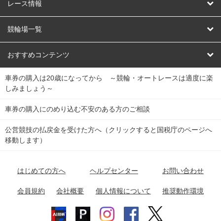
競輪
レース情報
オートレース
レース予想
競輪場一覧
競輪くじ
レース結果
北日本
函館競輪場
青森競輪場
いわき平競輪場
おすすめコンテンツ
車券の購入は20歳になってから ～競輪・オートレースは適度に楽
Dokanto!
キャリーオーバー一覧
関
競輪選手情報
弥彦競輪場
前橋競輪場
取手競輪場
宇都宮競輪場
しみましょう～
東
大宮競輪場
西武園競輪場
京王閣競輪場
立川競輪場
チャリロトプラザ
Perfecta Navi
車券の購入にのめり込む不安のある方のご相談
南
松戸競輪場
千葉競輪場
川崎競輪場
平塚競輪場
公営競技の払戻金を受けた方へ（クリックすると国税庁のページへ
netkeirin
関
移動します）
小田原競輪場
伊東競輪場
静岡競輪場
東
ケイリンガル
中
名古屋競輪場
岐阜競輪場
大垣競輪場
豊橋競輪場
はじめての方へ
ヘルプセンター
お問い合わせ
部
チャリレンジャー
富山競輪場
松阪競輪場
四日市競輪場
会員規約
会社概要
個人情報について
推奨動作環境
競輪場情報
近
福井競輪場
奈良競輪場
向日町競輪場
和歌山競輪場