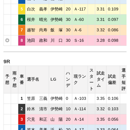
5
白次 義孝
伊勢崎
20
Ａ-117
3.31
0.109
6
桜井 晴光
伊勢崎
30
Ａ-60
3.31
0.097
7
越智 尚寿
飯 塚
30
Ａ-6
3.32
0.086
◎
8
池田 政和
川 口
30
Ｓ-16
3.28
0.098
9R
ス
選
雨
ハ
試走
予
車
現ラン
タ
試走
手
予
選手名
LG
ン
タイ
想
番
ク
ー
偏差
短
想
デ
ム
ト
評
1
笠原 三義
伊勢崎
0
Ａ-103
3.35
0.106
2
鈴木 清市
伊勢崎
10
Ａ-114
3.32
0.103
3
穴見 和正
山 陽
20
Ａ-14
3.35
0.056
4
笠木 美孝
浜 松
20
Ａ-17
3.33
0.064