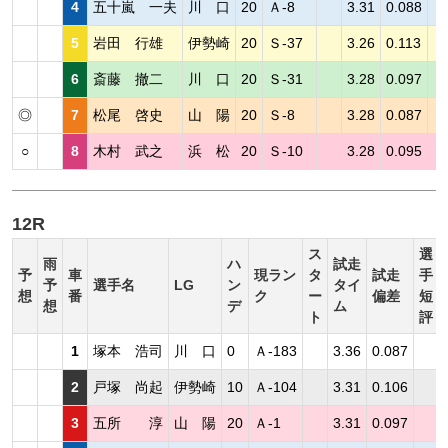
4
五十嵐 一夫
川 口
20
Ａ-8
3.31
0.088
5
岩田 行雄
伊勢崎
20
Ｓ-37
3.26
0.113
6
斎藤 撤二
川 口
20
Ｓ-31
3.28
0.097
◎
7
松尾 啓史
山 陽
20
Ｓ-8
3.28
0.087
○
8
木村 武之
浜 松
20
Ｓ-10
3.28
0.095
12R
ス
選
雨
ハ
試走
予
車
現ラン
タ
試走
手
予
選手名
LG
ン
タイ
想
番
ク
ー
偏差
短
想
デ
ム
ト
評
1
塚本 浩司
川 口
0
Ａ-183
3.36
0.087
2
戸塚 尚起
伊勢崎
10
Ａ-104
3.31
0.106
3
五所 淳
山 陽
20
Ａ-1
3.31
0.097