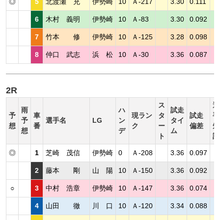
◎
5
北渡瀬 充
伊勢崎
10
Ａ-217
3.30
0.111
6
木村 義明
伊勢崎
10
Ａ-83
3.30
0.092
7
竹本 修
伊勢崎
10
Ａ-125
3.28
0.098
8
仲口 武志
浜 松
10
Ａ-30
3.36
0.087
2R
ス
選
雨
ハ
試走
予
車
現ラン
タ
試走
手
予
選手名
LG
ン
タイ
想
番
ク
ー
偏差
短
想
デ
ム
ト
評
◎
1
芝崎 茂信
伊勢崎
0
Ａ-208
3.36
0.097
2
藤本 剛
山 陽
10
Ａ-150
3.36
0.092
○
3
中村 浩章
伊勢崎
10
Ａ-147
3.36
0.074
4
山田 徹
川 口
10
Ａ-120
3.34
0.088