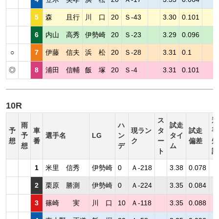
5
森 且行
川 口
20
Ｓ-43
3.30
0.101
6
内山 高秀
伊勢崎
20
Ｓ-23
3.29
0.096
○
7
伊藤 信夫
浜 松
20
Ｓ-28
3.31
0.1
◎
8
浦田 信輔
飯 塚
20
Ｓ-4
3.31
0.101
10R
ス
選
雨
ハ
試走
予
車
現ラン
タ
試走
手
予
選手名
LG
ン
タイ
想
番
ク
ー
偏差
短
想
デ
ム
ト
評
1
米里 信秀
伊勢崎
0
Ａ-218
3.38
0.078
2
栗原 勝測
伊勢崎
0
Ａ-224
3.35
0.084
3
篠崎 実
川 口
10
Ａ-118
3.35
0.088