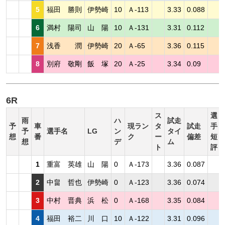
5
福田 勝則
伊勢崎
10
Ａ-113
3.33
0.088
6
満村 陽司
山 陽
10
Ａ-131
3.31
0.112
7
浅香 潤
伊勢崎
20
Ａ-65
3.36
0.115
8
別府 敬剛
飯 塚
20
Ａ-25
3.34
0.09
6R
ス
選
雨
ハ
試走
予
車
現ラン
タ
試走
手
予
選手名
LG
ン
タイ
想
番
ク
ー
偏差
短
想
デ
ム
ト
評
1
重富 英雄
山 陽
0
Ａ-173
3.36
0.087
2
中畠 哲也
伊勢崎
0
Ａ-123
3.36
0.074
3
中村 晋典
浜 松
0
Ａ-168
3.35
0.084
4
福田 裕二
川 口
10
Ａ-122
3.31
0.096