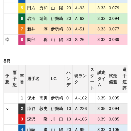
5
田方 秀和
山 陽
20
Ａ-93
3.33
0.079
6
岩沼 靖郎
伊勢崎
20
Ａ-62
3.32
0.094
7
新井 淳
伊勢崎
30
Ａ-51
3.33
0.077
◎
8
岡部 聡
山 陽
30
Ｓ-26
3.32
0.089
8R
ス
選
雨
ハ
試走
予
車
現ラン
タ
試走
手
予
選手名
LG
ン
タイ
想
番
ク
ー
偏差
短
想
デ
ム
ト
評
1
保永 高男
伊勢崎
0
Ａ-162
3.35
0.095
○
2
猿谷 敦史
伊勢崎
10
Ａ-226
3.35
0.094
3
深沢 隆
川 口
10
Ａ-105
3.39
0.085
4
山崎 進
山 陽
20
Ａ-99
3.33
0.105