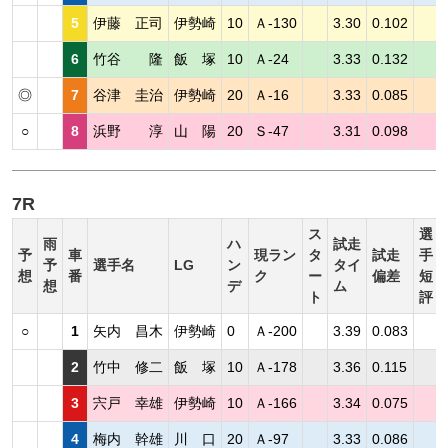
5
伊藤 正司
伊勢崎
10
Ａ-130
3.30
0.102
6
竹谷 隆
飯 塚
10
Ａ-24
3.33
0.132
◎
7
谷津 圭治
伊勢崎
20
Ａ-16
3.33
0.085
○
8
浜野 淳
山 陽
20
Ｓ-47
3.31
0.098
7R
ス
選
雨
ハ
試走
予
車
現ラン
タ
試走
手
予
選手名
LG
ン
タイ
想
番
ク
ー
偏差
短
想
デ
ム
ト
評
○
1
矢内 昌木
伊勢崎
0
Ａ-200
3.39
0.083
2
竹中 修二
飯 塚
10
Ａ-178
3.36
0.115
3
宍戸 幸雄
伊勢崎
10
Ａ-166
3.34
0.075
4
梅内 幹雄
川 口
20
Ａ-97
3.33
0.086