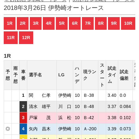
2018年3月26日 伊勢崎オートレース
1R
2R
3R
4R
5R
6R
7R
8R
9R
10R
11R
12R
1R
ス
選
雨
ハ
試走
予
車
現ラン
タ
試走
手
予
選手名
LG
ン
タイ
想
番
ク
ー
偏差
短
想
デ
ム
ト
評
1
関 仁孝
伊勢崎
10
Ｂ-38
3.40
0.0
2
清水 雄平
川 口
10
Ｂ-48
3.37
0.084
3
戸塚 茂
浜 松
10
Ｂ-42
3.38
0.102
◎
4
矢内 昌木
伊勢崎
10
Ａ-200
3.39
0.073