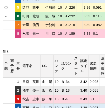
◎
5
猿谷 敦史
伊勢崎
10
Ａ-226
3.36
0.091
○
6
町田 龍駿
飯 塚
10
Ａ-232
3.39
0.115
7
米里 信秀
伊勢崎
10
Ａ-218
3.39
0.082
8
永瀬 敏一
川 口
10
Ａ-189
3.38
0.1
9R
ス
選
雨
ハ
試走
予
車
現ラン
タ
試走
手
予
選手名
LG
ン
タイ
想
番
ク
ー
偏差
短
想
デ
ム
ト
評
1
田斎 英世
山 陽
10
Ｂ-34
3.42
0.095
2
橋本 優一
浜 松
10
Ｂ-16
3.40
0.088
3
秋吉 忠幸
飯 塚
10
Ｂ-4
3.43
0.1
4
高橋 祐一
川 口
10
Ａ-187
3.38
0.097