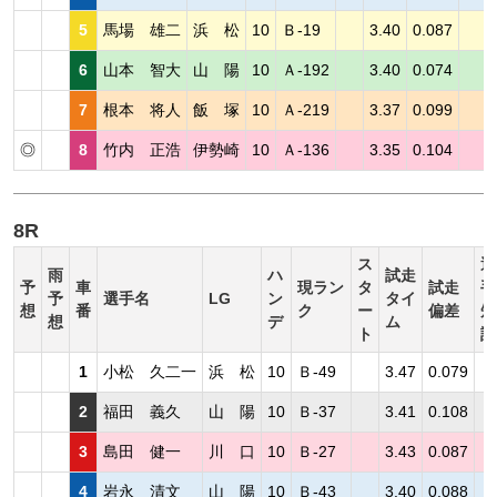
5
馬場 雄二
浜 松
10
Ｂ-19
3.40
0.087
6
山本 智大
山 陽
10
Ａ-192
3.40
0.074
7
根本 将人
飯 塚
10
Ａ-219
3.37
0.099
◎
8
竹内 正浩
伊勢崎
10
Ａ-136
3.35
0.104
8R
ス
選
雨
ハ
試走
予
車
現ラン
タ
試走
手
予
選手名
LG
ン
タイ
想
番
ク
ー
偏差
短
想
デ
ム
ト
評
1
小松 久二一
浜 松
10
Ｂ-49
3.47
0.079
2
福田 義久
山 陽
10
Ｂ-37
3.41
0.108
3
島田 健一
川 口
10
Ｂ-27
3.43
0.087
4
岩永 清文
山 陽
10
Ｂ-43
3.40
0.088