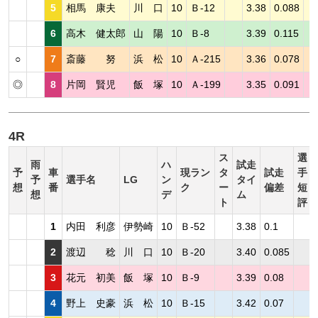
5
相馬 康夫
川 口
10
Ｂ-12
3.38
0.088
6
高木 健太郎
山 陽
10
Ｂ-8
3.39
0.115
○
7
斎藤 努
浜 松
10
Ａ-215
3.36
0.078
◎
8
片岡 賢児
飯 塚
10
Ａ-199
3.35
0.091
4R
ス
選
雨
ハ
試走
予
車
現ラン
タ
試走
手
予
選手名
LG
ン
タイ
想
番
ク
ー
偏差
短
想
デ
ム
ト
評
1
内田 利彦
伊勢崎
10
Ｂ-52
3.38
0.1
2
渡辺 稔
川 口
10
Ｂ-20
3.40
0.085
3
花元 初美
飯 塚
10
Ｂ-9
3.39
0.08
4
野上 史豪
浜 松
10
Ｂ-15
3.42
0.07