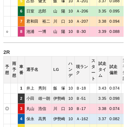
5
占部 健太
飯 塚
10
Ａ-201
3.37
0.088
6
日室 志郎
山 陽
10
Ａ-206
3.35
0.095
7
君和田 裕二
川 口
10
Ａ-207
3.38
0.094
○
8
池浦 一博
山 陽
10
Ｂ-30
3.39
0.088
2R
ス
選
雨
ハ
試走
予
車
現ラン
タ
試走
手
予
選手名
LG
ン
タイ
想
番
ク
ー
偏差
短
想
デ
ム
ト
評
1
井上 秀則
飯 塚
10
Ｂ-18
3.43
0.074
2
小田 雄一朗
伊勢崎
10
Ｂ-51
3.35
0.098
◎
3
丸山 浩信
川 口
10
Ｂ-17
3.38
0.074
4
保永 高男
伊勢崎
10
Ａ-162
3.37
0.082