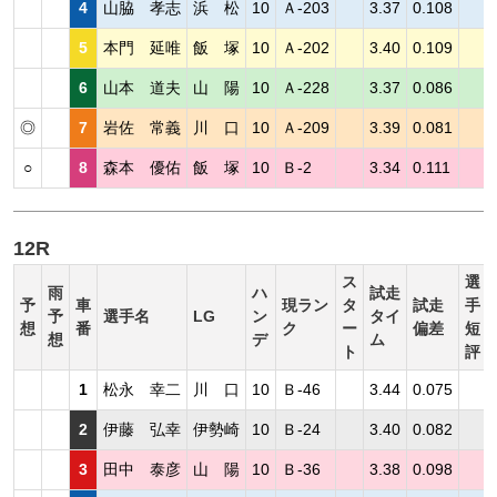
4
山脇 孝志
浜 松
10
Ａ-203
3.37
0.108
5
本門 延唯
飯 塚
10
Ａ-202
3.40
0.109
6
山本 道夫
山 陽
10
Ａ-228
3.37
0.086
◎
7
岩佐 常義
川 口
10
Ａ-209
3.39
0.081
○
8
森本 優佑
飯 塚
10
Ｂ-2
3.34
0.111
12R
ス
選
雨
ハ
試走
予
車
現ラン
タ
試走
手
予
選手名
LG
ン
タイ
想
番
ク
ー
偏差
短
想
デ
ム
ト
評
1
松永 幸二
川 口
10
Ｂ-46
3.44
0.075
2
伊藤 弘幸
伊勢崎
10
Ｂ-24
3.40
0.082
3
田中 泰彦
山 陽
10
Ｂ-36
3.38
0.098