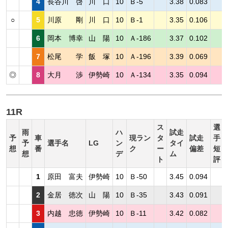
4
長谷川 啓
川 口
10
Ｂ-5
3.38
0.083
○
5
川原 剛
川 口
10
Ｂ-1
3.35
0.106
6
岡本 博幸
山 陽
10
Ａ-186
3.37
0.102
7
松尾 学
飯 塚
10
Ａ-196
3.39
0.069
◎
8
大月 渉
伊勢崎
10
Ａ-134
3.35
0.094
11R
ス
選
雨
ハ
試走
予
車
現ラン
タ
試走
手
予
選手名
LG
ン
タイ
想
番
ク
ー
偏差
短
想
デ
ム
ト
評
1
原田 富夫
伊勢崎
10
Ｂ-50
3.45
0.094
2
金居 徳次
山 陽
10
Ｂ-35
3.43
0.091
3
内越 忠徳
伊勢崎
10
Ｂ-11
3.42
0.082