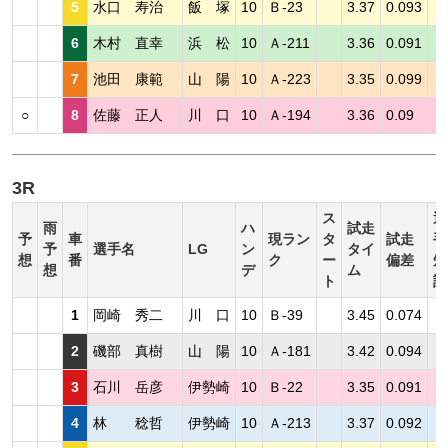
5
水口 寿治
飯 塚
10
Ｂ-23
3.37
0.093
6
木村 直幸
浜 松
10
Ａ-211
3.36
0.091
7
池田 康範
山 陽
10
Ａ-223
3.35
0.099
○
8
佐藤 正人
川 口
10
Ａ-194
3.36
0.09
3R
ス
選
雨
ハ
試走
予
車
現ラン
タ
試走
手
予
選手名
LG
ン
タイ
想
番
ク
ー
偏差
短
想
デ
ム
ト
評
1
岡崎 秀二
川 口
10
Ｂ-39
3.45
0.074
2
磯部 真樹
山 陽
10
Ａ-181
3.42
0.094
3
石川 岳彦
伊勢崎
10
Ｂ-22
3.35
0.091
4
林 稔哲
伊勢崎
10
Ａ-213
3.37
0.092