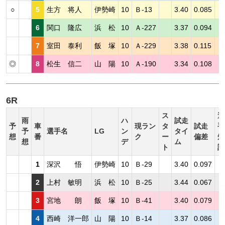
○
5
生方 将人
伊勢崎
10
Ｂ-13
3.40
0.085
6
関口 隆広
浜 松
10
Ａ-227
3.37
0.094
7
室田 泰利
飯 塚
10
Ａ-229
3.38
0.115
◎
8
松生 信二
山 陽
10
Ａ-190
3.34
0.108
6R
ス
選
雨
ハ
試走
予
車
現ラン
タ
試走
手
予
選手名
LG
ン
タイ
想
番
ク
ー
偏差
短
想
デ
ム
ト
評
1
深沢 悟
伊勢崎
10
Ｂ-29
3.40
0.097
2
上村 敏明
浜 松
10
Ｂ-25
3.44
0.067
3
宮地 朗
飯 塚
10
Ｂ-41
3.40
0.079
4
西崎 洋一郎
山 陽
10
Ｂ-14
3.37
0.086