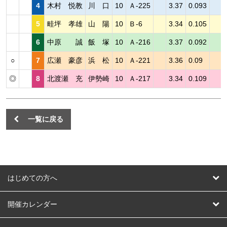
4
木村 悦教
川 口
10
Ａ-225
3.37
0.093
5
畦坪 孝雄
山 陽
10
Ｂ-6
3.34
0.105
6
中原 誠
飯 塚
10
Ａ-216
3.37
0.092
○
7
広瀬 豪彦
浜 松
10
Ａ-221
3.36
0.09
◎
8
北渡瀬 充
伊勢崎
10
Ａ-217
3.34
0.109
一覧に戻る
はじめての方へ
はじめての方へ
開催カレンダー