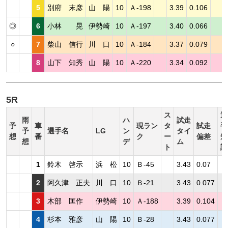
5
別府 末彦
山 陽
10
Ａ-198
3.39
0.106
◎
6
小林 晃
伊勢崎
10
Ａ-197
3.40
0.066
○
7
柴山 信行
川 口
10
Ａ-184
3.37
0.079
8
山下 知秀
山 陽
10
Ａ-220
3.34
0.092
5R
ス
選
雨
ハ
試走
予
車
現ラン
タ
試走
手
予
選手名
LG
ン
タイ
想
番
ク
ー
偏差
短
想
デ
ム
ト
評
1
鈴木 啓示
浜 松
10
Ｂ-45
3.43
0.07
2
阿久津 正夫
川 口
10
Ｂ-21
3.43
0.077
3
木部 匡作
伊勢崎
10
Ａ-188
3.39
0.104
4
杉本 雅彦
山 陽
10
Ｂ-28
3.43
0.077