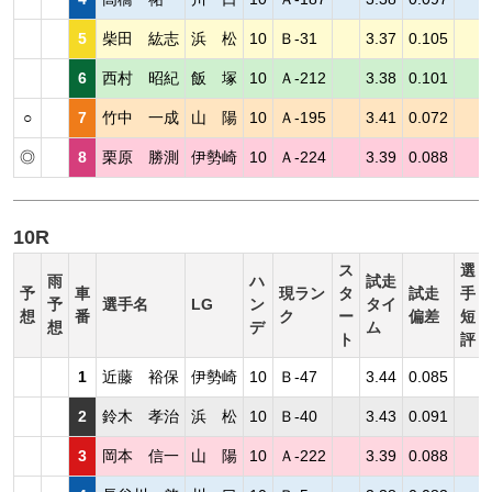
5
柴田 紘志
浜 松
10
Ｂ-31
3.37
0.105
6
西村 昭紀
飯 塚
10
Ａ-212
3.38
0.101
○
7
竹中 一成
山 陽
10
Ａ-195
3.41
0.072
◎
8
栗原 勝測
伊勢崎
10
Ａ-224
3.39
0.088
10R
ス
選
雨
ハ
試走
予
車
現ラン
タ
試走
手
予
選手名
LG
ン
タイ
想
番
ク
ー
偏差
短
想
デ
ム
ト
評
1
近藤 裕保
伊勢崎
10
Ｂ-47
3.44
0.085
2
鈴木 孝治
浜 松
10
Ｂ-40
3.43
0.091
3
岡本 信一
山 陽
10
Ａ-222
3.39
0.088