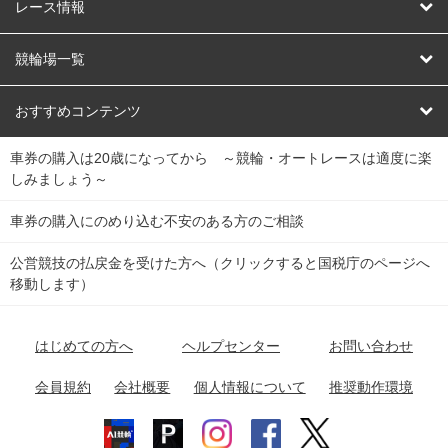
競輪
レース情報
オートレース
レース予想
競輪場一覧
競輪くじ
レース結果
北日本
函館競輪場
青森競輪場
いわき平競輪場
おすすめコンテンツ
車券の購入は20歳になってから ～競輪・オートレースは適度に楽
Dokanto!
キャリーオーバー一覧
関
競輪選手情報
弥彦競輪場
前橋競輪場
取手競輪場
宇都宮競輪場
しみましょう～
東
大宮競輪場
西武園競輪場
京王閣競輪場
立川競輪場
チャリロトプラザ
Perfecta Navi
車券の購入にのめり込む不安のある方のご相談
南
松戸競輪場
千葉競輪場
川崎競輪場
平塚競輪場
公営競技の払戻金を受けた方へ（クリックすると国税庁のページへ
netkeirin
関
移動します）
小田原競輪場
伊東競輪場
静岡競輪場
東
ケイリンガル
中
名古屋競輪場
岐阜競輪場
大垣競輪場
豊橋競輪場
はじめての方へ
ヘルプセンター
お問い合わせ
部
チャリレンジャー
富山競輪場
松阪競輪場
四日市競輪場
会員規約
会社概要
個人情報について
推奨動作環境
競輪場情報
近
福井競輪場
奈良競輪場
向日町競輪場
和歌山競輪場