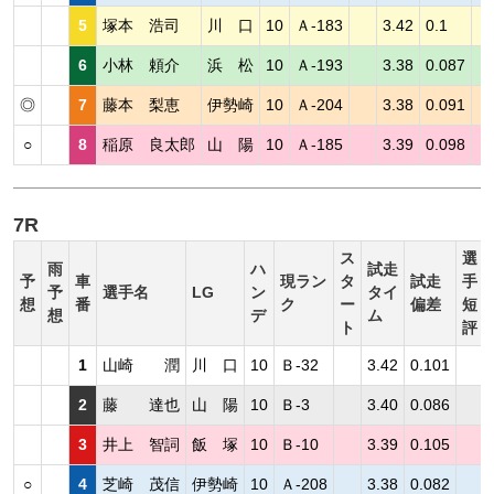
5
塚本 浩司
川 口
10
Ａ-183
3.42
0.1
6
小林 頼介
浜 松
10
Ａ-193
3.38
0.087
◎
7
藤本 梨恵
伊勢崎
10
Ａ-204
3.38
0.091
○
8
稲原 良太郎
山 陽
10
Ａ-185
3.39
0.098
7R
ス
選
雨
ハ
試走
予
車
現ラン
タ
試走
手
予
選手名
LG
ン
タイ
想
番
ク
ー
偏差
短
想
デ
ム
ト
評
1
山崎 潤
川 口
10
Ｂ-32
3.42
0.101
2
藤 達也
山 陽
10
Ｂ-3
3.40
0.086
3
井上 智詞
飯 塚
10
Ｂ-10
3.39
0.105
○
4
芝崎 茂信
伊勢崎
10
Ａ-208
3.38
0.082