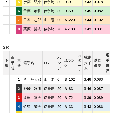
○
5
伊藤 弘幸
伊勢崎
50
Ｂ-9
3.43
0.078
6
千葉 泰将
伊勢崎
50
Ｂ-59
3.45
0.082
7
日室 志郎
山 陽
60
Ａ-220
3.44
0.102
8
栗原 勝測
伊勢崎
70
Ａ-109
3.43
0.091
3R
ス
選
雨
ハ
試走
予
車
現ラン
タ
試走
手
予
選手名
LG
ン
タイ
想
番
ク
ー
偏差
短
想
デ
ム
ト
評
○
1
角 翔太郎
山 陽
0
Ｂ-102
3.48
0.083
2
野崎 利明
伊勢崎
20
Ｂ-83
3.46
0.087
3
原田 富夫
伊勢崎
20
Ｂ-72
3.39
0.089
4
竹島 繁夫
伊勢崎
20
Ｂ-33
3.43
0.086