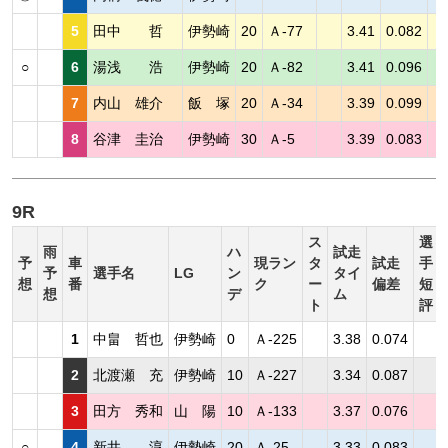
5
田中 哲
伊勢崎
20
Ａ-77
3.41
0.082
○
6
湯浅 浩
伊勢崎
20
Ａ-82
3.41
0.096
7
内山 雄介
飯 塚
20
Ａ-34
3.39
0.099
8
谷津 圭治
伊勢崎
30
Ａ-5
3.39
0.083
9R
ス
選
雨
ハ
試走
予
車
現ラン
タ
試走
手
予
選手名
LG
ン
タイ
想
番
ク
ー
偏差
短
想
デ
ム
ト
評
1
中畠 哲也
伊勢崎
0
Ａ-225
3.38
0.074
2
北渡瀬 充
伊勢崎
10
Ａ-227
3.34
0.087
3
田方 秀和
山 陽
10
Ａ-133
3.37
0.076
○
4
新井 淳
伊勢崎
20
Ａ-25
3.33
0.083