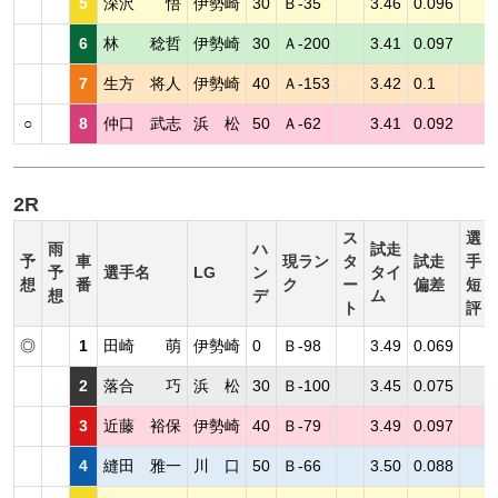
5
深沢 悟
伊勢崎
30
Ｂ-35
3.46
0.096
6
林 稔哲
伊勢崎
30
Ａ-200
3.41
0.097
7
生方 将人
伊勢崎
40
Ａ-153
3.42
0.1
○
8
仲口 武志
浜 松
50
Ａ-62
3.41
0.092
2R
ス
選
雨
ハ
試走
予
車
現ラン
タ
試走
手
予
選手名
LG
ン
タイ
想
番
ク
ー
偏差
短
想
デ
ム
ト
評
◎
1
田崎 萌
伊勢崎
0
Ｂ-98
3.49
0.069
2
落合 巧
浜 松
30
Ｂ-100
3.45
0.075
3
近藤 裕保
伊勢崎
40
Ｂ-79
3.49
0.097
4
縫田 雅一
川 口
50
Ｂ-66
3.50
0.088