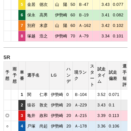
5
金居 徳次
山 陽
50
Ｂ-47
3.43
0.077
6
保永 高男
伊勢崎
60
Ｂ-19
3.41
0.082
7
別府 末彦
山 陽
60
Ａ-162
3.42
0.102
8
塚越 浩之
伊勢崎
70
Ａ-79
3.34
0.101
5R
ス
選
雨
ハ
試走
予
車
現ラン
タ
試走
手
予
選手名
LG
ン
タイ
想
番
ク
ー
偏差
短
想
デ
ム
ト
評
1
関 仁孝
伊勢崎
0
Ｂ-104
3.52
0.071
2
猿谷 敦史
伊勢崎
20
Ａ-229
3.43
0.1
◎
3
亀井 政和
伊勢崎
20
Ａ-215
3.39
0.113
○
4
戸塚 尚起
伊勢崎
20
Ａ-178
3.36
0.106