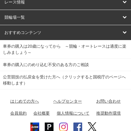
競輪
レース情報
オートレース
レース予想
競輪場一覧
競輪くじ
レース結果
北日本
函館競輪場
青森競輪場
いわき平競輪場
おすすめコンテンツ
車券の購入は20歳になってから ～競輪・オートレースは適度に楽
Dokanto!
キャリーオーバー一覧
関
競輪選手情報
弥彦競輪場
前橋競輪場
取手競輪場
宇都宮競輪場
しみましょう～
東
大宮競輪場
西武園競輪場
京王閣競輪場
立川競輪場
チャリロトプラザ
Perfecta Navi
車券の購入にのめり込む不安のある方のご相談
南
松戸競輪場
千葉競輪場
川崎競輪場
平塚競輪場
公営競技の払戻金を受けた方へ（クリックすると国税庁のページへ
netkeirin
関
移動します）
小田原競輪場
伊東競輪場
静岡競輪場
東
ケイリンガル
中
名古屋競輪場
岐阜競輪場
大垣競輪場
豊橋競輪場
はじめての方へ
ヘルプセンター
お問い合わせ
部
チャリレンジャー
富山競輪場
松阪競輪場
四日市競輪場
会員規約
会社概要
個人情報について
推奨動作環境
競輪場情報
近
福井競輪場
奈良競輪場
向日町競輪場
和歌山競輪場