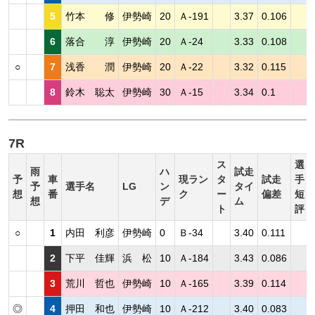
5
竹本 修
伊勢崎
20
Ａ-191
3.37
0.106
6
落合 淳
伊勢崎
20
Ａ-24
3.33
0.108
○
7
浅香 潤
伊勢崎
20
Ａ-22
3.32
0.115
8
鈴木 聡太
伊勢崎
30
Ａ-15
3.34
0.1
7R
ス
選
雨
ハ
試走
予
車
現ラン
タ
試走
手
予
選手名
LG
ン
タイ
想
番
ク
ー
偏差
短
想
デ
ム
ト
評
○
1
内田 利彦
伊勢崎
0
Ｂ-34
3.40
0.111
2
下平 佳輝
浜 松
10
Ａ-184
3.43
0.086
3
荒川 哲也
伊勢崎
10
Ａ-165
3.39
0.114
◎
4
押田 和也
伊勢崎
10
Ａ-212
3.40
0.083