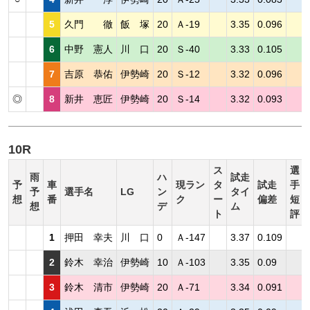
5
久門 徹
飯 塚
20
Ａ-19
3.35
0.096
6
中野 憲人
川 口
20
Ｓ-40
3.33
0.105
7
吉原 恭佑
伊勢崎
20
Ｓ-12
3.32
0.096
◎
8
新井 恵匠
伊勢崎
20
Ｓ-14
3.32
0.093
10R
ス
選
雨
ハ
試走
予
車
現ラン
タ
試走
手
予
選手名
LG
ン
タイ
想
番
ク
ー
偏差
短
想
デ
ム
ト
評
1
押田 幸夫
川 口
0
Ａ-147
3.37
0.109
2
鈴木 幸治
伊勢崎
10
Ａ-103
3.35
0.09
3
鈴木 清市
伊勢崎
20
Ａ-71
3.34
0.091