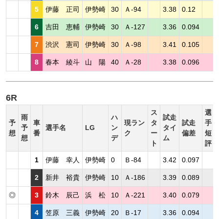
5
伊藤 正司
伊勢崎
30
Ａ-94
3.38
0.12
6
吉田 恵輔
伊勢崎
30
Ａ-127
3.36
0.094
7
渋沢 憲司
伊勢崎
30
Ａ-98
3.41
0.105
8
春本 綾斗
山 陽
40
Ａ-28
3.38
0.096
6R
ス
選
雨
ハ
試走
予
車
現ラン
タ
試走
手
予
選手名
LG
ン
タイ
想
番
ク
ー
偏差
短
想
デ
ム
ト
評
1
伊藤 幸人
伊勢崎
0
Ｂ-84
3.42
0.097
2
新井 裕貴
伊勢崎
10
Ａ-186
3.39
0.089
◎
3
鈴木 辰己
浜 松
10
Ａ-221
3.40
0.079
4
笠原 三義
伊勢崎
20
Ｂ-17
3.36
0.094