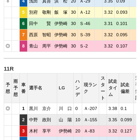
○
4
浅田 真吾
浜 松
20
Ａ-29
3.35
0.09
5
別府 敬剛
飯 塚
30
Ａ-12
3.32
0.093
6
田中 賢
伊勢崎
30
Ｓ-46
3.31
0.101
7
西原 智昭
伊勢崎
30
Ｓ-39
3.32
0.095
◎
8
青山 周平
伊勢崎
30
Ｓ-2
3.32
0.107
11R
ス
選
雨
ハ
試走
予
車
現ラン
タ
試走
手
予
選手名
LG
ン
タイ
想
番
ク
ー
偏差
短
想
デ
ム
ト
評
◎
1
黒川 京介
川 口
0
Ａ-207
3.38
0.1
2
中野 政則
山 陽
10
Ａ-155
3.35
0.099
3
木村 享平
伊勢崎
20
Ａ-83
3.32
0.127