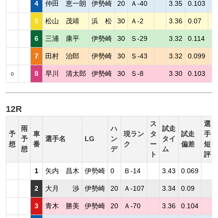
4
仲田 恵一朗
伊勢崎
20
Ａ-40
3.35
0.103
5
松山 茂靖
浜 松
30
Ａ-2
3.36
0.07
6
三浦 康平
伊勢崎
30
Ｓ-29
3.32
0.114
7
田村 治郎
伊勢崎
30
Ｓ-43
3.32
0.099
○
8
早川 清太郎
伊勢崎
30
Ｓ-8
3.30
0.103
12R
ス
選
雨
ハ
試走
予
車
現ラン
タ
試走
手
予
選手名
LG
ン
タイ
想
番
ク
ー
偏差
短
想
デ
ム
ト
評
1
矢内 昌木
伊勢崎
0
Ｂ-14
3.43
0.069
2
大月 渉
伊勢崎
20
Ａ-107
3.34
0.09
3
青木 勝美
伊勢崎
20
Ａ-70
3.36
0.104