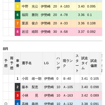
5
中野 光公
伊勢崎
20
Ａ-183
3.40
0.095
6
福田 勝則
伊勢崎
20
Ａ-78
3.36
0.1
7
栗原 俊介
伊勢崎
20
Ａ-33
3.36
0.108
8
岩沼 靖郎
伊勢崎
30
Ａ-58
3.37
0.092
8R
ス
選
雨
ハ
試走
予
車
現ラン
タ
試走
手
予
選手名
LG
ン
タイ
想
番
ク
ー
偏差
短
想
デ
ム
ト
評
1
小田 雄一朗
伊勢崎
0
Ｂ-40
3.41
0.105
2
藤本 梨恵
伊勢崎
10
Ａ-105
3.40
0.098
3
小林 晃
伊勢崎
10
Ａ-163
3.42
0.089
◎
4
高橋 義徳
伊勢崎
10
Ａ-132
3.38
0.091