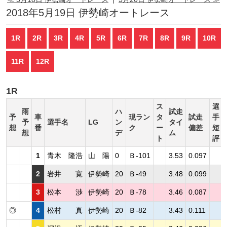
2018年5月19日 伊勢崎オートレース
1R
2R
3R
4R
5R
6R
7R
8R
9R
10R
11R
12R
1R
ス
選
雨
ハ
試走
予
車
現ラン
タ
試走
手
予
選手名
LG
ン
タイ
想
番
ク
ー
偏差
短
想
デ
ム
ト
評
1
青木 隆浩
山 陽
0
Ｂ-101
3.53
0.097
2
岩井 寛
伊勢崎
20
Ｂ-49
3.48
0.099
3
松本 渉
伊勢崎
20
Ｂ-78
3.46
0.087
◎
4
松村 真
伊勢崎
20
Ｂ-82
3.43
0.111