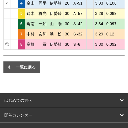
○
4
金山 周平
伊勢崎
20
Ａ-51
3.33
0.106
5
鈴木 将光
伊勢崎
30
Ａ-57
3.29
0.089
6
角南 一如
山 陽
30
Ｓ-42
3.34
0.097
7
中村 友和
浜 松
30
Ｓ-32
3.29
0.12
◎
8
高橋 貢
伊勢崎
30
Ｓ-6
3.30
0.092
一覧に戻る
はじめての方へ
はじめての方へ
開催カレンダー