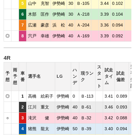
5
山中 充智
伊勢崎
30
Ｂ-105
3.44
0.102
6
木部 匡作
伊勢崎
30
Ａ-218
3.39
0.104
7
広瀬 豪彦
浜 松
40
Ａ-204
3.36
0.094
◎
8
宍戸 幸雄
伊勢崎
40
Ａ-169
3.39
0.092
4R
ス
選
雨
ハ
試走
予
車
現ラン
タ
試走
手
予
選手名
LG
ン
タイ
想
番
ク
ー
偏差
短
想
デ
ム
ト
評
◎
1
高橋 絵莉子
伊勢崎
0
Ｂ-113
3.41
0.089
2
江川 重文
伊勢崎
40
Ｂ-61
3.46
0.093
○
3
滝沢 健
伊勢崎
40
Ｂ-32
3.42
0.088
4
猪熊 龍太
伊勢崎
50
Ｂ-39
3.40
0.094