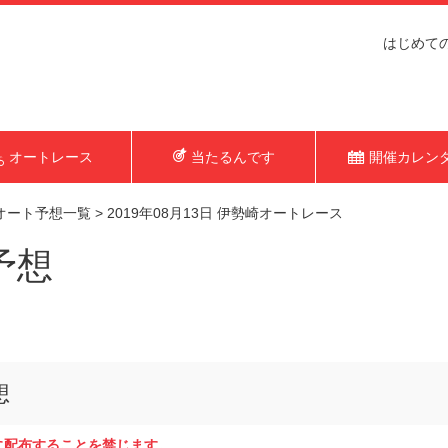
はじめて
オートレース
当たるんです
開催カレン
オート予想一覧
>
2019年08月13日 伊勢崎オートレース
予想
想
に配布することを禁じます。