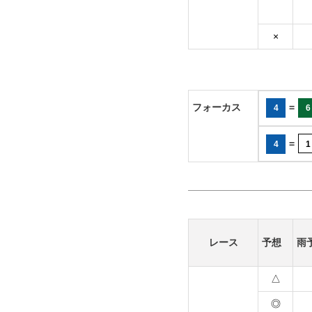
×
フォーカス
=
4
6
=
4
1
レース
予想
雨
△
◎