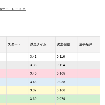
勢崎オートレース ≫
スタート
試走タイム
試走偏差
選手短評
3.41
0.116
3.38
0.114
3.40
0.105
3.45
0.088
3.37
0.106
3.39
0.079