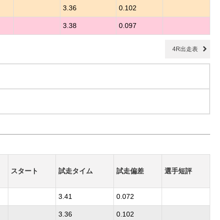
3.36
0.102
3.38
0.097
4R出走表
スタート
試走タイム
試走偏差
選手短評
3.41
0.072
3.36
0.102