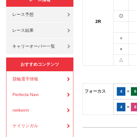
レース予想
◎
2R
レース結果
○
キャリーオーバー一覧
×
△
おすすめコンテンツ
競輪選手情報
フォーカス
=
4
6
Perfecta Navi
=
4
8
netkeirin
ケイリンガル