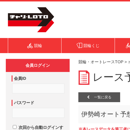
競輪
競輪くじ
競輪・オートレースTOP
>
会員ログイン
レース
会員ID
一覧に戻る
パスワード
伊勢崎オート予
次回から自動ログインす
※本レースデータを第三者