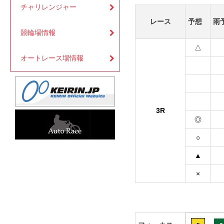
チャリレンジャー
レース
予想
雨
競輪場情報
△
オートレース場情報
3R
◎
○
▲
×