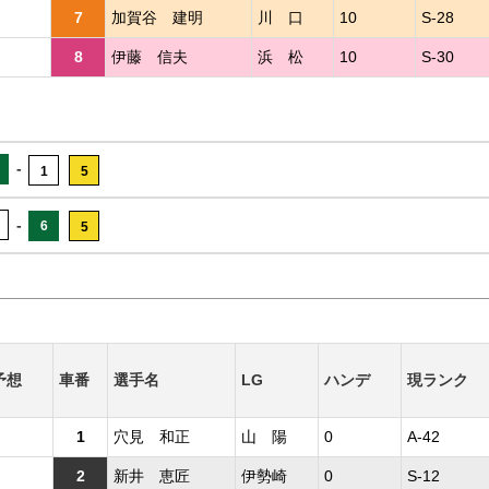
7
加賀谷 建明
川 口
10
S-28
8
伊藤 信夫
浜 松
10
S-30
-
1
5
-
6
5
予想
車番
選手名
LG
ハンデ
現ランク
1
穴見 和正
山 陽
0
A-42
2
新井 恵匠
伊勢崎
0
S-12