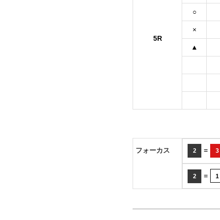
○
×
5R
▲
フォーカス
=
2
3
=
2
1