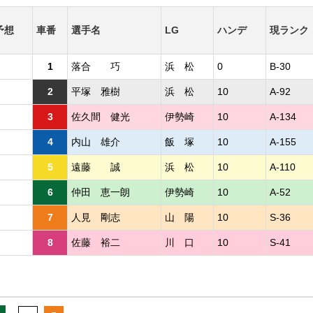
予想
車番
選手名
LG
ハンデ
現ランク
1
落合 巧
浜 松
0
B-30
2
平塚 雅樹
浜 松
10
A-92
3
佐久間 健光
伊勢崎
10
A-134
4
内山 雄介
飯 塚
10
A-155
5
遠藤 誠
浜 松
10
A-110
6
仲田 恵一朗
伊勢崎
10
A-52
7
人見 剛志
山 陽
10
S-36
8
佐藤 裕二
川 口
10
S-41