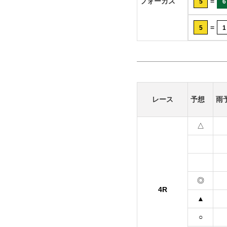
フォーカス
=
5
6
=
5
1
レース
予想
雨
△
◎
4R
▲
○