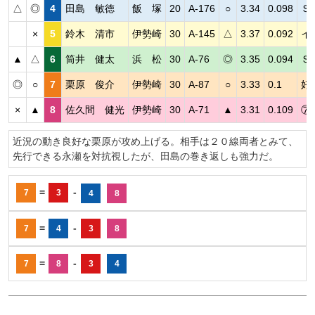
△
◎
4
田島 敏徳
飯 塚
20
A-176
○
3.34
0.098
Ｓ
×
5
鈴木 清市
伊勢崎
30
A-145
△
3.37
0.092
イ
▲
△
6
筒井 健太
浜 松
30
A-76
◎
3.35
0.094
Ｓ
◎
○
7
栗原 俊介
伊勢崎
30
A-87
○
3.33
0.1
好
×
▲
8
佐久間 健光
伊勢崎
30
A-71
▲
3.31
0.109
⑦
近況の動き良好な栗原が攻め上げる。相手は２０線両者とみて、
先行できる永瀬を対抗視したが、田島の巻き返しも強力だ。
=
-
7
3
4
8
=
-
7
4
3
8
=
-
7
8
3
4