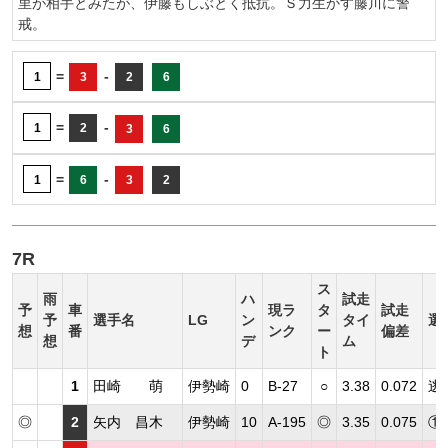
里が相手とみたが、伊藤もしぶとく抵抗。Ｓ力生かす藤川に警
戒。
=
-
1
3
2
6
=
-
1
2
3
6
=
-
1
6
3
2
7R
ス
雨
ハ
試走
予
車
現ラ
タ
試走
予
選手名
LG
ン
タイ
選
想
番
ンク
ー
偏差
想
デ
ム
ト
1
田崎 萌
伊勢崎
0
B-27
○
3.38
0.072
逃
◎
2
矢内 昌木
伊勢崎
10
A-195
◎
3.35
0.075
①