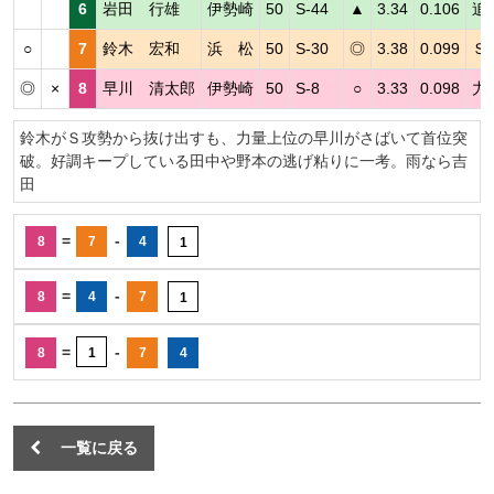
6
岩田 行雄
伊勢崎
50
S-44
▲
3.34
0.106
追
○
7
鈴木 宏和
浜 松
50
S-30
◎
3.38
0.099
Ｓ
◎
×
8
早川 清太郎
伊勢崎
50
S-8
○
3.33
0.098
力
鈴木がＳ攻勢から抜け出すも、力量上位の早川がさばいて首位突
破。好調キープしている田中や野本の逃げ粘りに一考。雨なら吉
田
=
-
8
7
4
1
=
-
8
4
7
1
=
-
8
1
7
4
一覧に戻る