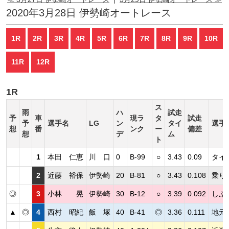
2020年3月28日 伊勢崎オートレース
1R
2R
3R
4R
5R
6R
7R
8R
9R
10R
11R
12R
1R
ス
雨
ハ
試走
予
車
現ラ
タ
試走
予
選手名
LG
ン
タイ
選手
想
番
ンク
ー
偏差
想
デ
ム
ト
1
本田 仁恵
川 口
0
B-99
○
3.43
0.09
タイ
2
近藤 裕保
伊勢崎
20
B-81
○
3.43
0.108
乗り
◎
3
小林 晃
伊勢崎
30
B-12
○
3.39
0.092
しぶ
▲
◎
4
西村 昭紀
飯 塚
40
B-41
◎
3.36
0.111
地元