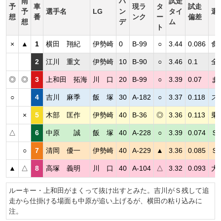
雨
ハ
試走
予
車
現ラ
タ
試走
予
選手名
LG
ン
タイ
選
想
番
ンク
ー
偏差
想
デ
ム
ト
×
▲
1
横田 翔紀
伊勢崎
0
B-99
○
3.44
0.086
食
2
江川 重文
伊勢崎
10
B-90
○
3.46
0.1
全
◎
◎
3
上和田 拓海
川 口
20
B-99
○
3.39
0.07
ま
○
4
吉川 麻季
飯 塚
30
A-182
○
3.37
0.118
ス
×
5
木部 匡作
伊勢崎
40
B-36
◎
3.36
0.113
乗
△
6
中原 誠
飯 塚
40
A-228
○
3.39
0.074
Ｓ
○
7
清岡 優一
伊勢崎
40
A-229
▲
3.36
0.085
Ｓ
▲
△
8
高塚 義明
川 口
40
A-104
△
3.32
0.093
大
ルーキー・上和田がまくって抜け出すとみた。吉川がＳ残して追
走から仕掛ける場面も中原が追い上げるが、横田の粘り込みに
注。