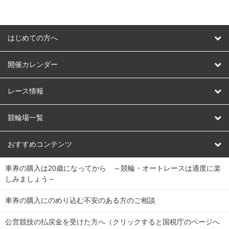
はじめての方へ
はじめての方へ
開催カレンダー
競輪
レース情報
オートレース
レース予想
競輪場一覧
競輪くじ
レース結果
北日本
函館競輪場
青森競輪場
いわき平競輪場
おすすめコンテンツ
車券の購入は20歳になってから ～競輪・オートレースは適度に楽
Dokanto!
キャリーオーバー一覧
関
競輪選手情報
弥彦競輪場
前橋競輪場
取手競輪場
宇都宮競輪場
しみましょう～
東
大宮競輪場
西武園競輪場
京王閣競輪場
立川競輪場
チャリロトプラザ
Perfecta Navi
車券の購入にのめり込む不安のある方のご相談
南
松戸競輪場
千葉競輪場
川崎競輪場
平塚競輪場
公営競技の払戻金を受けた方へ（クリックすると国税庁のページへ
netkeirin
関