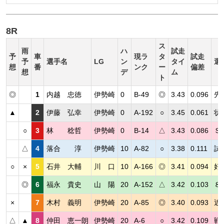
8R
ス
雨
ハ
試走
予
車
現ラ
タ
試走
予
選手名
LG
ン
タイ
選
想
番
ンク
ー
偏差
想
デ
ム
ト
◎
1
内越 忠徳
伊勢崎
0
B-49
◎
3.43
0.096
先
▲
2
伊藤 弘幸
伊勢崎
0
A-192
○
3.45
0.061
状
○
3
林 稔哲
伊勢崎
0
B-14
△
3.43
0.086
Ｓ
△
4
落合 淳
伊勢崎
10
A-82
○
3.38
0.111
試
○
×
5
石井 大輔
川 口
10
A-166
◎
3.41
0.094
好
◎
6
福永 貴史
山 陽
20
A-152
△
3.42
0.103
８
×
7
木村 義明
伊勢崎
20
A-85
◎
3.40
0.093
近
△
▲
8
仲田 恵一朗
伊勢崎
20
A-6
○
3.42
0.109
戦