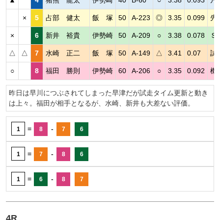
×
5
占部 健太
飯 塚
50
A-223
◎
3.35
0.099
先
×
6
新井 裕貴
伊勢崎
50
A-209
○
3.38
0.078
Ｓ
△
△
7
水崎 正二
飯 塚
50
A-149
△
3.41
0.07
試
○
8
福田 勝則
伊勢崎
60
A-206
○
3.35
0.092
機
昨日は早川につぶされてしまった早津だが試走タイム更新と動き
は上々。福田が相手となるが、水崎、新井も大差ない評価。
=
-
1
8
7
6
=
-
1
7
8
6
=
-
1
6
8
7
4R