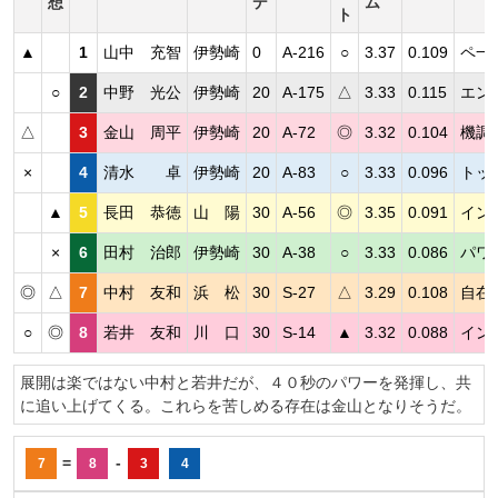
想
デ
ム
ト
▲
1
山中 充智
伊勢崎
0
A-216
○
3.37
0.109
ペ一
○
2
中野 光公
伊勢崎
20
A-175
△
3.33
0.115
エン
△
3
金山 周平
伊勢崎
20
A-72
◎
3.32
0.104
機調
×
4
清水 卓
伊勢崎
20
A-83
○
3.33
0.096
トッ
▲
5
長田 恭徳
山 陽
30
A-56
◎
3.35
0.091
イン
×
6
田村 治郎
伊勢崎
30
A-38
○
3.33
0.086
パワ
◎
△
7
中村 友和
浜 松
30
S-27
△
3.29
0.108
自在
○
◎
8
若井 友和
川 口
30
S-14
▲
3.32
0.088
イン
展開は楽ではない中村と若井だが、４０秒のパワーを発揮し、共
に追い上げてくる。これらを苦しめる存在は金山となりそうだ。
=
-
7
8
3
4