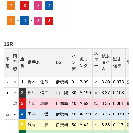
=
-
7
3
8
4
=
-
7
4
8
3
12R
ス
雨
ハ
試走
予
車
現ラ
タ
試走
予
選手名
LG
ン
タイ
選
想
番
ンク
ー
偏差
想
デ
ム
ト
×
○
1
野本 佳章
伊勢崎
0
B-99
○
3.40
0.073
逃
▲
△
2
松生 信二
山 陽
30
A-199
○
3.37
0.103
１
◎
3
吉田 恵輔
伊勢崎
40
A-69
◎
3.35
0.081
雨
△
▲
4
田中 哲
伊勢崎
40
A-159
○
3.35
0.079
Ｓ
5
浅香 潤
伊勢崎
50
A-42
△
3.38
0.117
試