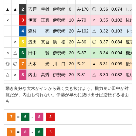
▲
▲
2
宍戸 幸雄
伊勢崎
0
A-170
◎
3.36
0.074
しぶ
×
3
伊藤 正真
伊勢崎
10
A-70
○
3.35
0.102
抜け
4
森村 亮
伊勢崎
20
A-102
△
3.32
0.103
トッ
○
5
浅田 真吾
浜 松
20
A-36
◎
3.37
0.084
速攻
○
△
6
田中 賢
伊勢崎
20
S-37
○
3.34
0.094
機カ
◎
◎
7
大木 光
川 口
20
S-21
▲
3.31
0.099
後半
△
×
8
内山 高秀
伊勢崎
20
S-31
△
3.30
0.082
追い
動き良好な大木がインから鋭く突き抜けよう。機力良い田中が対
抗だが、内山も侮れない。伊藤が早めに抜け出せば逆転する場面
も
=
-
7
6
8
3
=
-
7
8
6
3