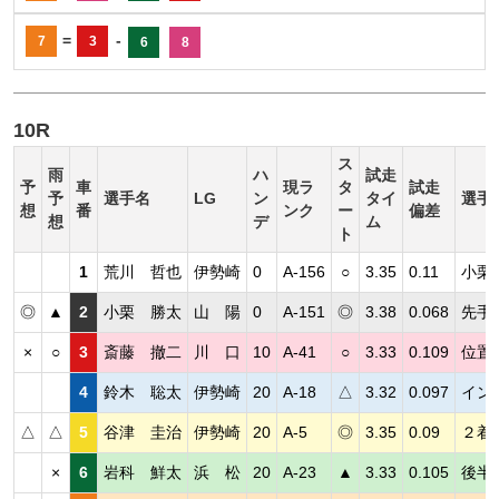
=
-
7
3
6
8
10R
ス
雨
ハ
試走
予
車
現ラ
タ
試走
予
選手名
LG
ン
タイ
選手
想
番
ンク
ー
偏差
想
デ
ム
ト
1
荒川 哲也
伊勢崎
0
A-156
○
3.35
0.11
小栗
◎
▲
2
小栗 勝太
山 陽
0
A-151
◎
3.38
0.068
先手
×
○
3
斎藤 撤二
川 口
10
A-41
○
3.33
0.109
位置
4
鈴木 聡太
伊勢崎
20
A-18
△
3.32
0.097
イン
△
△
5
谷津 圭治
伊勢崎
20
A-5
◎
3.35
0.09
２着
×
6
岩科 鮮太
浜 松
20
A-23
▲
3.33
0.105
後半