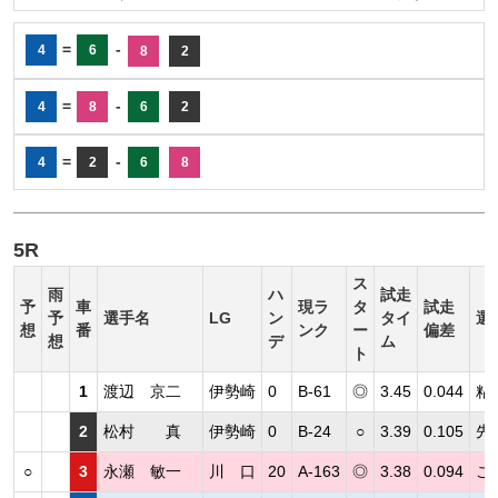
=
-
4
6
8
2
=
-
4
8
6
2
=
-
4
2
6
8
5R
ス
雨
ハ
試走
予
車
現ラ
タ
試走
予
選手名
LG
ン
タイ
選
想
番
ンク
ー
偏差
想
デ
ム
ト
1
渡辺 京二
伊勢崎
0
B-61
◎
3.45
0.044
粘
2
松村 真
伊勢崎
0
B-24
○
3.39
0.105
先
○
3
永瀬 敏一
川 口
20
A-163
◎
3.38
0.094
こ