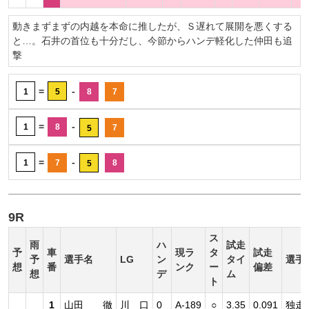
動きまずまずの内越を本命に推したが、Ｓ遅れて展開を悪くする
と…。石井の首位も十分だし、今節からハンデ軽化した仲田も追
撃
=
-
1
5
8
7
=
-
1
8
7
5
=
-
1
7
8
5
9R
ス
雨
ハ
試走
予
車
現ラ
タ
試走
予
選手名
LG
ン
タイ
選手
想
番
ンク
ー
偏差
想
デ
ム
ト
1
山田 徹
川 口
0
A-189
○
3.35
0.091
独走