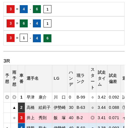
=
-
3
4
6
1
=
-
3
6
4
1
=
-
3
1
4
6
3R
ス
雨
ハ
試走
予
車
現ラ
タ
試走
予
選手名
LG
ン
タイ
選
想
番
ンク
ー
偏差
想
デ
ム
ト
◎
◎
1
早津 康介
川 口
0
B-99
○
3.42
0.092
試
▲
2
高橋 絵莉子
伊勢崎
30
B-63
○
3.44
0.088
①
○
3
井上 秀則
飯 塚
40
B-2
◎
3.41
0.071
イ
▲
4
猪熊 龍太
伊勢崎
40
B-60
○
3.38
0.093
凡