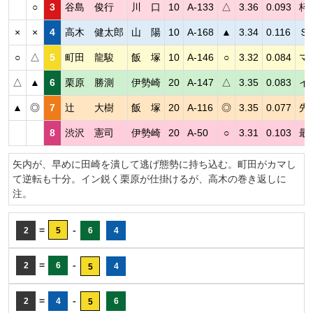
○
3
谷島 俊行
川 口
10
A-133
△
3.36
0.093
枠
×
×
4
高木 健太郎
山 陽
10
A-168
▲
3.34
0.116
Ｓ
○
△
5
町田 龍駿
飯 塚
10
A-146
○
3.32
0.084
マ
△
▲
6
栗原 勝測
伊勢崎
20
A-147
△
3.35
0.083
イ
▲
◎
7
辻 大樹
飯 塚
20
A-116
◎
3.35
0.077
先
8
渋沢 憲司
伊勢崎
20
A-50
○
3.31
0.103
最
矢内が、早めに田崎を潰して逃げ態勢に持ち込む。町田がカマし
て逆転も十分。イン鋭く栗原が仕掛けるが、高木の巻き返しに
注。
=
-
2
5
6
4
=
-
2
6
4
5
=
-
2
4
6
5