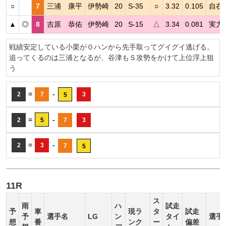
○
7
三浦 康平
伊勢崎
20
S-35
○
3.32
0.105
自在
▲
◎
8
吉原 恭佑
伊勢崎
20
S-15
△
3.34
0.081
実力
戦績安定している小栗が０ハンから先手取ってグイグイ逃げる。
追ってくるのは三浦となるが、谷津もＳ攻勢をかけて上位浮上狙
う
=
-
2
7
3
5
=
-
2
5
7
3
=
-
2
3
7
5
11R
ス
雨
ハ
試走
予
車
現ラ
タ
試走
予
選手名
LG
ン
タイ
選手
想
番
ンク
ー
偏差