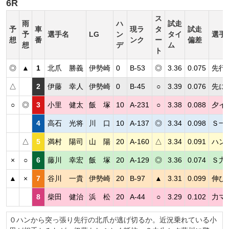
6R
ス
雨
ハ
試走
予
車
現ラ
タ
試走
予
選手名
LG
ン
タイ
選手
想
番
ンク
ー
偏差
想
デ
ム
ト
◎
▲
1
北爪 勝義
伊勢崎
0
B-53
◎
3.36
0.075
先行
△
2
伊藤 幸人
伊勢崎
0
B-45
○
3.39
0.076
先に
○
◎
3
小里 健太
飯 塚
10
A-231
○
3.38
0.088
夕イ
4
高石 光将
川 口
10
A-137
◎
3.34
0.098
Ｓ一
△
5
満村 陽司
山 陽
20
A-160
△
3.34
0.091
ハン
×
○
6
藤川 幸宏
飯 塚
20
A-129
◎
3.36
0.074
Ｓ力
▲
×
7
谷川 一貴
伊勢崎
20
B-97
▲
3.31
0.099
伸び
8
柴田 健治
浜 松
20
A-44
○
3.29
0.102
力マ
０ハンから突っ張り先行の北爪が逃げ切るか。近況乗れている小