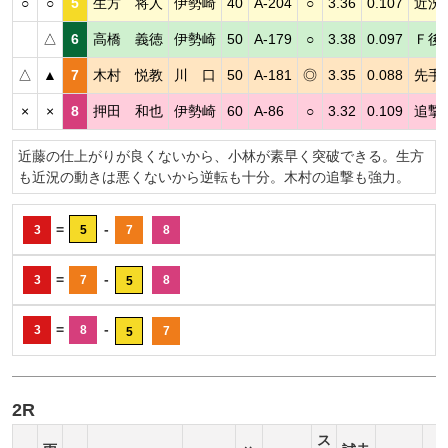
○
○
5
生方 将人
伊勢崎
40
A-204
○
3.36
0.107
近況
△
6
高橋 義徳
伊勢崎
50
A-179
○
3.38
0.097
Ｆ後
△
▲
7
木村 悦教
川 口
50
A-181
◎
3.35
0.088
先手
×
×
8
押田 和也
伊勢崎
60
A-86
○
3.32
0.109
追撃
近藤の仕上がりが良くないから、小林が素早く突破できる。生方
も近況の動きは悪くないから逆転も十分。木村の追撃も強力。
=
-
3
5
7
8
=
-
3
7
8
5
=
-
3
8
7
5
2R
ス