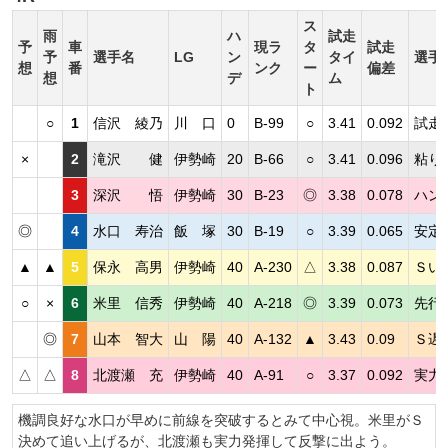
ス
雨
ハ
試走
予
車
現ラ
タ
試走
予
選手名
LG
ン
タイ
選手
想
番
ンク
ー
偏差
想
デ
ム
ト
○
1
信沢 綾乃
川 口
0
B-99
○
3.41
0.092
試走
×
2
滝沢 健
伊勢崎
20
B-66
○
3.41
0.096
粘り
3
深沢 悟
伊勢崎
30
B-23
◎
3.38
0.078
ハン
◎
4
水口 寿治
飯 塚
30
B-19
○
3.39
0.065
安定
▲
▲
5
保永 高男
伊勢崎
40
A-230
△
3.38
0.087
Ｓい
○
×
6
米里 信秀
伊勢崎
40
A-218
◎
3.39
0.073
先行
◎
7
山本 智大
山 陽
40
A-132
▲
3.43
0.09
Ｓ遅
△
△
8
北渡瀬 充
伊勢崎
40
A-91
○
3.37
0.092
実力
機調良好な水口が早めに前線を突破するとみて中心視。米里がＳ
決めて追い上げるが、北渡瀬も実力発揮して反撃に出よう。