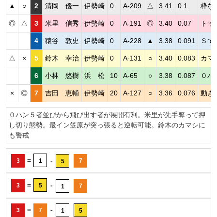
▲
○
2
清岡 優一
伊勢崎
0
A-209
△
3.41
0.1
枠な
◎
△
3
米里 信秀
伊勢崎
0
A-191
◎
3.40
0.07
トッ
4
猿谷 敦史
伊勢崎
0
A-228
▲
3.38
0.091
Ｓで
△
×
5
鈴木 幸治
伊勢崎
0
A-131
○
3.40
0.083
カマ
6
小林 悠樹
浜 松
10
A-65
○
3.38
0.087
０ハ
×
◎
7
吉田 恵輔
伊勢崎
20
A-127
○
3.36
0.076
動き
０ハン５者並びから飛び出す者が展開有利。米里が先手奪って押
し切り態勢。最イン笠原が突っ張ると逆転可能。鈴木のカマシに
も警戒
=
-
3
1
7
5
=
-
3
5
7
1
=
-
3
7
1
5