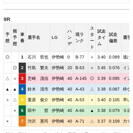
9R
ス
雨
ハ
試走
予
車
現ラ
タ
試走
予
選手名
LG
ン
タイ
選手
想
番
ンク
ー
偏差
想
デ
ム
ト
◎
1
石川 哲也
伊勢崎
0
B-77
○
3.40
0.089
逃げ
◎
2
竹島 繁夫
伊勢崎
20
B-53
○
3.45
0.076
イン
△
○
3
芝崎 茂信
伊勢崎
40
A-145
◎
3.39
0.095
イン
▲
▲
4
鈴木 清市
伊勢崎
40
A-43
△
3.38
0.087
枠な
○
△
5
栗原 俊介
伊勢崎
40
A-53
○
3.40
0.105
早い
×
6
田中 哲
伊勢崎
40
A-66
▲
3.38
0.079
Ｓ遅
×
7
渋沢 憲司
伊勢崎
40
A-71
△
3.37
0.109
力マ