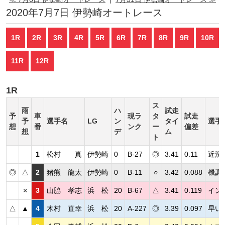
2020年7月7日 伊勢崎オートレース
1R
2R
3R
4R
5R
6R
7R
8R
9R
10R
11R
12R
1R
ス
雨
ハ
試走
予
車
現ラ
タ
試走
予
選手名
LG
ン
タイ
選手
想
番
ンク
ー
偏差
想
デ
ム
ト
1
松村 真
伊勢崎
0
B-27
◎
3.41
0.11
近況
◎
△
2
猪熊 龍太
伊勢崎
0
B-11
○
3.42
0.088
機調
×
3
山脇 孝志
浜 松
20
B-67
△
3.41
0.119
イン
△
▲
4
木村 直幸
浜 松
20
A-227
◎
3.39
0.097
早い