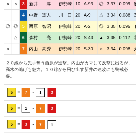
×
×
3
新井 淳
伊勢崎
10
A-93
◎
3.37
0.099
速
4
中野 憲人
川 口
20
A-9
△
3.34
0.088
⑤
◎
◎
5
西原 智昭
伊勢崎
20
A-2
◎
3.35
0.095
ト
△
6
森村 亮
伊勢崎
20
S-43
▲
3.35
0.112
⑤
○
7
内山 高秀
伊勢崎
20
S-30
○
3.34
0.098
カ
２０線から先手奪う西原が進撃。内山がカマして反撃に出るが、
高木の逃げも魅力。１０線から飛び出す新井の速攻にも警戒必
要。
=
-
5
7
3
1
=
-
5
1
7
3
=
-
5
3
7
1