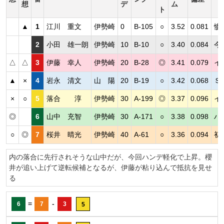
想
デ
ム
ト
▲
1
江川 重文
伊勢崎
0
B-105
○
3.52
0.081
惨
2
小田 雄一朗
伊勢崎
10
B-10
○
3.40
0.084
今
△
△
3
伊藤 幸人
伊勢崎
20
B-28
◎
3.41
0.079
イ
▲
×
4
岩永 清文
山 陽
20
B-19
○
3.42
0.068
Ｓ
×
○
5
落合 淳
伊勢崎
30
A-199
◎
3.37
0.096
イ
◎
6
山中 充智
伊勢崎
30
A-171
○
3.38
0.098
ハ
○
◎
7
桜井 晴光
伊勢崎
40
A-61
○
3.36
0.094
初
内の落合に先行されそうな山中だが、今回ハンデ軽化で上昇。櫻
井が追い上げて逆転候補となるが、伊藤が粘り込んで抵抗を見せ
る
=
-
6
7
3
5