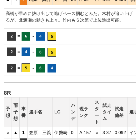
高橋が早めに抜け出して逃げペース掴むとみた。木村が追い上げ
るが、北渡瀬の動きも上々。竹内もＳ次第で上位進出可能。
=
-
2
6
4
5
=
-
2
4
6
5
=
-
2
5
6
4
8R
ス
雨
ハ
試走
予
車
現ラ
タ
試走
予
選手名
LG
ン
タイ
選手
想
番
ンク
ー
偏差
想
デ
ム
ト
○
▲
1
笠原 三義
伊勢崎
0
A-157
○
3.37
0.092
イン