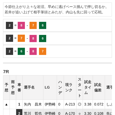
今節仕上がり上々な岩沼。早めに逃げペース掴んで押し切るか。
若井が追い上げて相手筆頭とみたが、内山も先に回って応戦。
=
-
2
8
7
6
=
-
2
7
8
6
=
-
2
6
8
7
7R
ス
雨
ハ
試走
予
車
現ラ
タ
試走
予
選手名
LG
ン
タイ
選手
想
番
ンク
ー
偏差
想
デ
ム
ト
▲
1
矢内 昌木
伊勢崎
0
A-213
◎
3.38
0.072
しぶ
2
荒川 哲也
伊勢崎
0
A-170
○
3.30
0.108
先に