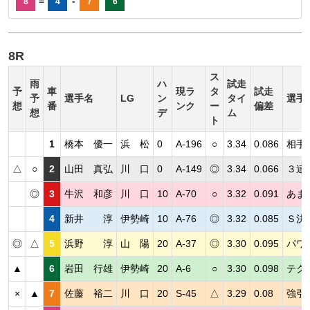
=
-
8
4
7
6
8R
ス
雨
ハ
試走
予
車
現ラ
タ
試走
予
選手名
LG
ン
タイ
選手
想
番
ンク
ー
偏差
想
デ
ム
ト
1
橋本 優一
浜 松
0
A-196
○
3.34
0.086
相手
△
○
2
山田 真弘
川 口
0
A-149
◎
3.34
0.066
３連
◎
3
牛沢 和彦
川 口
10
A-70
○
3.32
0.091
あま
4
新井 淳
伊勢崎
10
A-76
◎
3.32
0.085
Ｓ決
◎
△
5
浜野 淳
山 陽
20
A-37
◎
3.30
0.095
パワ
▲
6
岩田 行雄
伊勢崎
20
A-6
○
3.30
0.098
テク
×
▲
7
佐藤 裕二
川 口
20
S-45
△
3.29
0.08
強引