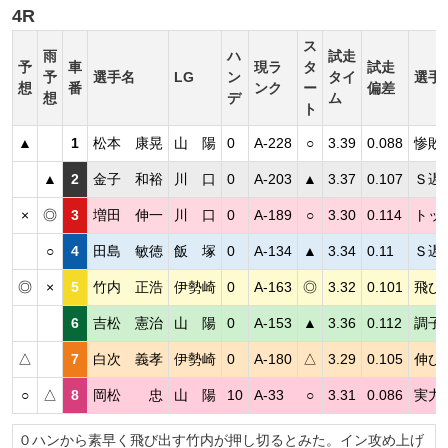
4R
ス
雨
ハ
試走
予
車
現ラ
タ
試走
予
選手名
LG
ン
タイ
選手
想
番
ンク
ー
偏差
想
デ
ム
ト
▲
1
松本 康晃
山 陽
0
A-228
○
3.39
0.088
惨敗
▲
2
金子 和裕
川 口
0
A-203
▲
3.37
0.107
Ｓ遅
×
◎
3
増田 伸一
川 口
0
A-189
○
3.30
0.114
トッ
○
4
田島 敏徳
飯 塚
0
A-134
▲
3.34
0.11
Ｓ遅
◎
×
5
竹内 正浩
伊勢崎
0
A-163
◎
3.32
0.101
飛び
6
吉松 憲治
山 陽
0
A-153
▲
3.36
0.112
調子
△
7
白次 義孝
伊勢崎
0
A-180
△
3.29
0.105
伸び
○
△
8
岡松 忠
山 陽
10
A-33
○
3.31
0.086
実力
０ハンから素早く飛び出す竹内が押し切るとみた。イン攻め上げ