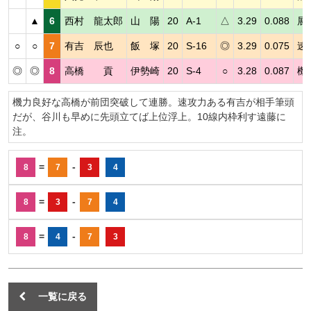
▲
6
西村 龍太郎
山 陽
20
A-1
△
3.29
0.088
展
○
○
7
有吉 辰也
飯 塚
20
S-16
◎
3.29
0.075
速
◎
◎
8
高橋 貢
伊勢崎
20
S-4
○
3.28
0.087
機
機力良好な高橋が前団突破して連勝。速攻力ある有吉が相手筆頭
だが、谷川も早めに先頭立てば上位浮上。10線内枠利す遠藤に
注。
=
-
8
7
3
4
=
-
8
3
7
4
=
-
8
4
7
3
一覧に戻る