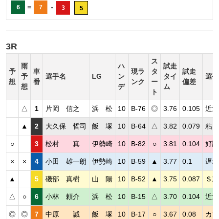
=
-
6
7
3
5
3R
ス
雨
ハ
試走
予
車
現ラ
タ
試走
予
選手名
LG
ン
タイ
選手
想
番
ンク
ー
偏差
想
デ
ム
ト
△
1
片岡 信之
浜 松
10
B-76
◎
3.76
0.105
近況
▲
2
大久保 哲司
飯 塚
10
B-64
△
3.82
0.079
粘り
○
3
松村 真
伊勢崎
10
B-82
○
3.81
0.104
好調
×
×
4
小田 雄一朗
伊勢崎
10
B-59
▲
3.77
0.1
遅れ
▲
5
磯部 真樹
山 陽
10
B-52
▲
3.75
0.087
Ｓ次
△
○
6
小林 頼介
浜 松
10
B-15
△
3.70
0.104
近況
◎
◎
7
中原 誠
飯 塚
10
B-17
○
3.67
0.08
カマ