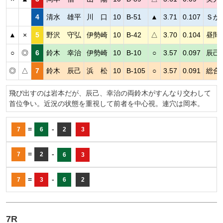
4
清水 雄平
川 口
10
B-51
▲
3.71
0.107
Ｓが
▲
×
5
野沢 守弘
伊勢崎
10
B-42
△
3.70
0.104
昼間
○
◎
6
鈴木 幸治
伊勢崎
10
B-10
○
3.57
0.097
辰己
◎
△
7
鈴木 辰己
浜 松
10
B-105
○
3.57
0.091
総合
飛び出すのは岩本だが、辰己、幸治の両鈴木がすんなり交わして
首位争い。近況の状態を重視して前者を中心視。連穴は岡本。
=
-
7
6
2
3
=
-
7
2
6
3
=
-
7
3
6
2
7R