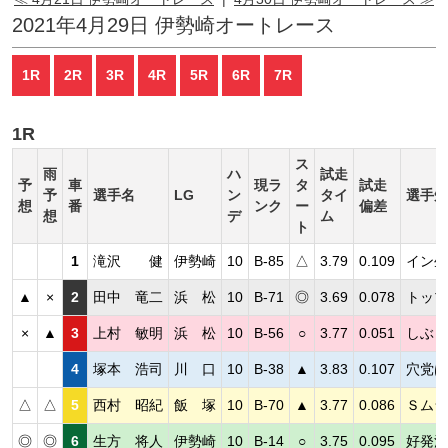
2021年4月29日 伊勢崎オートレース
1R
2R
3R
4R
5R
6R
7R
1R
ス
雨
ハ
試走
予
車
現ラ
タ
試走
予
選手名
LG
ン
タイ
選手短
想
番
ンク
ー
偏差
想
デ
ム
ト
1
滝沢 健
伊勢崎
10
B-85
△
3.79
0.109
イン生
▲
×
2
田中 竜二
浜 松
10
B-71
◎
3.69
0.078
トップ
×
▲
3
上村 敏明
浜 松
10
B-56
○
3.77
0.051
しぶと
4
塚本 浩司
川 口
10
B-38
▲
3.83
0.107
穴党は
△
△
5
西村 昭紀
飯 塚
10
B-70
▲
3.77
0.086
Ｓムラ
◎
◎
6
生方 将人
伊勢崎
10
B-14
○
3.75
0.095
好発決