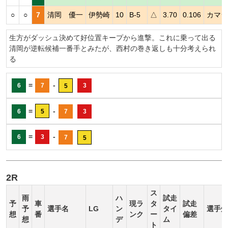
○
○
7
清岡 優一
伊勢崎
10
B-5
△
3.70
0.106
カマシ
生方がダッシュ決めて好位置キープから進撃。これに乗って出る
清岡が逆転候補一番手とみたが、西村の巻き返しも十分考えられ
る
=
-
6
7
3
5
=
-
6
5
7
3
=
-
6
3
7
5
2R
ス
雨
ハ
試走
予
車
現ラ
タ
試走
予
選手名
LG
ン
タイ
選手短
想
番
ンク
ー
偏差
想
デ
ム
ト