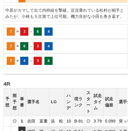
中原がカマして出て内枠組を撃破。近況乗れている松村が相手と
みたが、小林もＳ次第で上位可能。機力良好な小田も巻き返す。
=
-
7
3
6
4
=
-
7
6
3
4
=
-
7
4
3
6
4R
ス
雨
ハ
試走
予
車
現ラ
タ
試走
予
選手名
LG
ン
タイ
選手短
想
番
ンク
ー
偏差
想
デ
ム
ト
◎
1
吉田 富重
浜 松
10
B-91
◎
3.79
0.099
突っ張