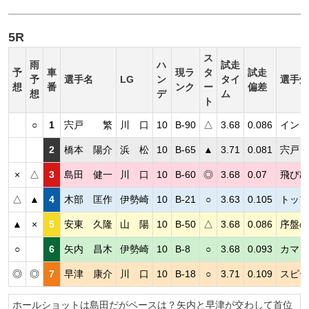
5R
ス
雨
ハ
試走
予
車
現ラ
タ
試走
予
選手名
LG
ン
タイ
選手短
想
番
ンク
ー
偏差
想
デ
ム
ト
○
1
宍戸 繁
川 口
10
B-90
△
3.68
0.086
インも
2
橋本 陽介
浜 松
10
B-65
▲
3.71
0.081
宍戸と
×
△
3
島田 健一
川 口
10
B-60
◎
3.68
0.07
飛び出
△
▲
4
木部 匡作
伊勢崎
10
B-21
○
3.63
0.105
トップ
▲
×
5
安東 久隆
山 陽
10
B-50
△
3.68
0.086
序盤の
○
6
矢内 昌木
伊勢崎
10
B-8
○
3.68
0.093
カマし
◎
◎
7
早津 康介
川 口
10
B-18
○
3.71
0.109
スピー
ホールショットは島田だがペースは？矢内と早津が交わして首位