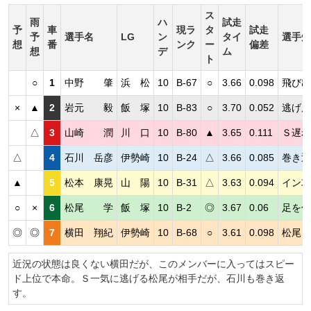
ス
雨
ハ
試走
予
車
現ラ
タ
試走
予
選手名
LG
ン
タイ
選手短
想
番
ンク
ー
偏差
想
デ
ム
ト
○
1
中野 肇
浜 松
10
B-67
○
3.66
0.098
飛び出
×
▲
2
岩元 毅
飯 塚
10
B-83
○
3.70
0.052
逃げ展
△
3
山崎 潤
川 口
10
B-80
▲
3.65
0.111
Ｓ遅れ
△
4
石川 岳彦
伊勢崎
10
B-24
△
3.66
0.085
巻き返
▲
5
松本 康晃
山 陽
10
B-31
△
3.63
0.094
イン攻
○
×
6
松尾 学
飯 塚
10
B-2
◎
3.67
0.06
足を伸
◎
◎
7
横田 翔紀
伊勢崎
10
B-68
○
3.61
0.098
松尾ま
近況の状態は良くない横田だが、このメンバーに入ってはスピー
ド上位で本命。Ｓ一気に逃げる松尾が相手だが、石川も巻き返
す。