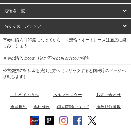
オートレース
レース予想
競輪場一覧
競輪くじ
レース結果
北日本
函館競輪場
青森競輪場
いわき平競輪場
おすすめコンテンツ
車券の購入は20歳になってから ～競輪・オートレースは適度に楽
Dokanto!
キャリーオーバー一覧
関
競輪選手情報
弥彦競輪場
前橋競輪場
取手競輪場
宇都宮競輪場
しみましょう～
東
大宮競輪場
西武園競輪場
京王閣競輪場
立川競輪場
チャリロトプラザ
Perfecta Navi
車券の購入にのめり込む不安のある方のご相談
南
松戸競輪場
千葉競輪場
川崎競輪場
平塚競輪場
公営競技の払戻金を受けた方へ（クリックすると国税庁のページへ
netkeirin
関
移動します）
小田原競輪場
伊東競輪場
静岡競輪場
東
ケイリンガル
中
名古屋競輪場
岐阜競輪場
大垣競輪場
豊橋競輪場
はじめての方へ
ヘルプセンター
お問い合わせ
部
チャリレンジャー
富山競輪場
松阪競輪場
四日市競輪場
会員規約
会社概要
個人情報について
推奨動作環境
競輪場情報
近
福井競輪場
奈良競輪場
向日町競輪場
和歌山競輪場
畿