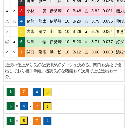
2
縫田 雅一
川 口
10
B-54
▲
3.78
0.086
Ｓ遅れ
▲
○
3
小林 晃
伊勢崎
10
B-48
△
3.82
0.061
機力生
△
△
4
猪熊 龍太
伊勢崎
10
B-29
△
3.79
0.095
伸び上
×
5
岩永 清文
山 陽
10
B-26
▲
3.76
0.064
巻き返
◎
▲
6
深沢 悟
伊勢崎
10
B-20
○
3.71
0.077
好ダッ
○
×
7
関口 隆広
浜 松
10
B-12
△
3.66
0.089
浜松優
近況の仕上がり良好な深澤が好ダッシュ決める。関口も浜松で優
出しており相手筆頭。機調良好な猪熊もＳ次第で上位進出も十
分。
=
-
6
7
4
5
=
-
6
4
7
5
=
-
6
5
7
4