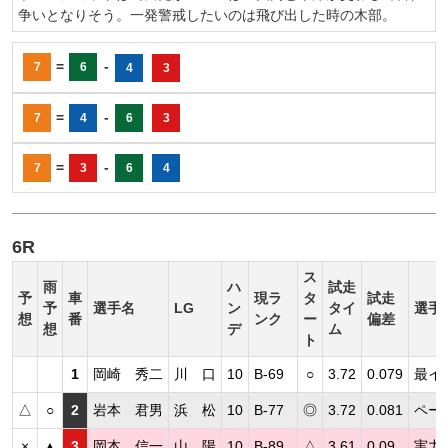
争いとなりそう。一発警戒したいのは飛び出した時の木部。
=
-
7
6
4
3
=
-
7
4
6
3
=
-
7
3
6
4
6R
ス
雨
ハ
試走
予
車
現ラ
タ
試走
予
選手名
LG
ン
タイ
選手
想
番
ンク
ー
偏差
想
デ
ム
ト
1
岡崎 秀二
川 口
10
B-69
○
3.72
0.079
最イ
△
○
2
岩本 君男
浜 松
10
B-77
◎
3.72
0.081
ペー
×
▲
3
岡本 信一
山 陽
10
B-89
△
3.61
0.09
実力