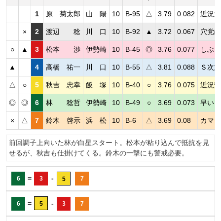
1
原 菊太郎
山 陽
10
B-95
△
3.79
0.082
近況大
×
2
渡辺 稔
川 口
10
B-92
▲
3.72
0.067
穴党は
○
▲
3
松本 渉
伊勢崎
10
B-45
◎
3.76
0.077
しぶと
▲
4
高橋 祐一
川 口
10
B-55
△
3.81
0.088
Ｓ次第
△
○
5
秋吉 忠幸
飯 塚
10
B-40
○
3.76
0.075
近況安
◎
◎
6
林 稔哲
伊勢崎
10
B-49
○
3.69
0.073
早いＳ
×
△
7
鈴木 啓示
浜 松
10
B-6
△
3.69
0.08
カマシ
前回調子上向いた林が白星スタート。松本が粘り込んで抵抗を見
せるが、秋吉も仕掛けてくる。鈴木の一撃にも警戒必要。
=
-
6
3
7
5
=
-
6
5
3
7