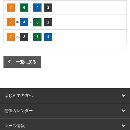
=
-
7
6
4
2
=
-
7
4
6
2
=
-
7
2
6
4
一覧に戻る
はじめての方へ
はじめての方へ
開催カレンダー
競輪
レース情報