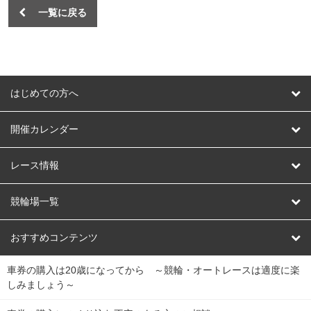
一覧に戻る
はじめての方へ
はじめての方へ
開催カレンダー
競輪
レース情報
オートレース
レース予想
競輪場一覧
競輪くじ
レース結果
北日本
函館競輪場
青森競輪場
いわき平競輪場
おすすめコンテンツ
車券の購入は20歳になってから ～競輪・オートレースは適度に楽
Dokanto!
キャリーオーバー一覧
関
競輪選手情報
弥彦競輪場
前橋競輪場
取手競輪場
宇都宮競輪場
しみましょう～
東
大宮競輪場
西武園競輪場
京王閣競輪場
立川競輪場
チャリロトプラザ
Perfecta Navi