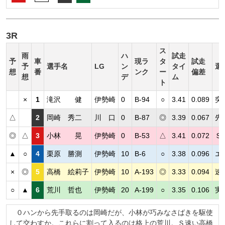
3R
ス
雨
ハ
試走
予
車
現ラ
タ
試走
予
選手名
LG
ン
タイ
選
想
番
ンク
ー
偏差
想
デ
ム
ト
×
1
滝沢 健
伊勢崎
0
B-94
○
3.41
0.089
突
△
2
岡崎 秀二
川 口
0
B-87
◎
3.39
0.067
先
◎
△
3
小林 晃
伊勢崎
0
B-53
△
3.41
0.072
Ｓ
▲
○
4
栗原 勝測
伊勢崎
10
B-6
○
3.38
0.096
エ
×
◎
5
高橋 絵莉子
伊勢崎
10
A-193
◎
3.33
0.094
速
○
▲
6
荒川 哲也
伊勢崎
20
A-199
○
3.35
0.106
実
０ハンから先手取るのは岡崎だが、小林が巧みなさばきを駆使
して交わすか。これらに割って入るのは格上の荒川。Ｓ速い高橋