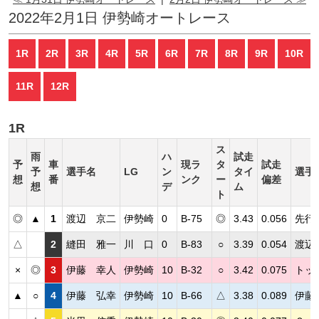
2022年2月1日 伊勢崎オートレース
1R
2R
3R
4R
5R
6R
7R
8R
9R
10R
11R
12R
1R
ス
雨
ハ
試走
予
車
現ラ
タ
試走
予
選手名
LG
ン
タイ
選手
想
番
ンク
ー
偏差
想
デ
ム
ト
◎
▲
1
渡辺 京二
伊勢崎
0
B-75
◎
3.43
0.056
先行
△
2
縫田 雅一
川 口
0
B-83
○
3.39
0.054
渡辺
×
◎
3
伊藤 幸人
伊勢崎
10
B-32
○
3.42
0.075
トッ
▲
○
4
伊藤 弘幸
伊勢崎
10
B-66
△
3.38
0.089
伊藤