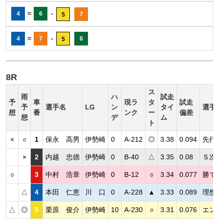
=
-
4
6
7
5
=
-
4
7
6
5
8R
ス
雨
ハ
試走
予
車
現ラ
タ
試走
予
選手名
LG
ン
タイ
選手
想
番
ンク
ー
偏差
想
デ
ム
ト
×
○
1
保永 高男
伊勢崎
0
A-212
◎
3.38
0.094
先行
×
2
内越 忠徳
伊勢崎
0
B-40
△
3.35
0.08
Ｓ次
○
3
中村 浩章
伊勢崎
0
B-12
○
3.34
0.077
勝て
△
4
本田 仁恵
川 口
0
A-228
▲
3.33
0.089
理想
△
◎
5
栗原 俊介
伊勢崎
10
A-230
○
3.31
0.076
エン