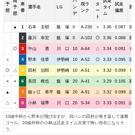
雨
ハ
試走
予
車
現ラ
タ
試走
予
選手名
LG
ン
タイ
選
想
番
ンク
ー
偏差
想
デ
ム
ト
▲
1
石本 圭耶
飯 塚
0
A-230
○
3.36
0.087
逃
2
藤川 幸宏
飯 塚
0
A-102
◎
3.36
0.088
展
◎
3
中山 透
川 口
10
A-64
△
3.34
0.091
Ｓ
○
4
野本 佳章
伊勢崎
10
A-52
◎
3.33
0.095
逆
◎
△
5
田村 治郎
伊勢崎
10
A-51
○
3.32
0.099
Ｓ
×
×
6
長田 稚也
飯 塚
20
A-41
○
3.29
0.105
展
▲
7
鐘ヶ江 将平
飯 塚
20
A-91
△
3.32
0.099
追
△
○
8
小林 瑞季
川 口
20
S-34
◎
3.33
0.091
試
10線中枠から野本が飛び出すが、同ハンの田村が巻き返して連勝
ゴール。20線外枠の小林は試走タイム次第で怖い存在になりそ
う。