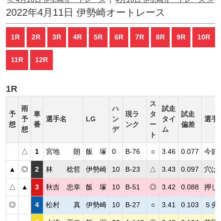
2022年4月11日 伊勢崎オートレース
1R
2R
3R
4R
5R
6R
7R
8R
9R
10R
11R
12R
1R
ス
雨
ハ
試走
予
車
現ラ
タ
試走
予
選手名
LG
ン
タイ
選手
想
番
ンク
ー
偏差
想
デ
ム
ト
△
1
宮地 朗
飯 塚
0
B-76
○
3.46
0.077
今節
▲
◎
2
林 稔哲
伊勢崎
10
B-23
△
3.43
0.097
穴は
△
▲
3
秋吉 忠幸
飯 塚
10
B-51
◎
3.42
0.088
押し
◎
4
松村 真
伊勢崎
10
B-27
○
3.41
0.103
Ｓ劣