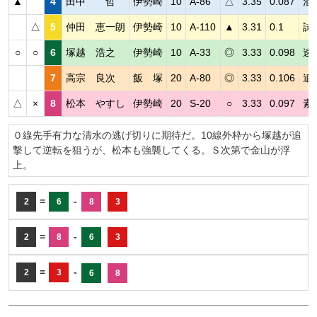
▲
4
田中 哲
伊勢崎
10
A-86
△
3.35
0.087
混
△
5
仲田 恵一朗
伊勢崎
10
A-110
▲
3.31
0.1
試
○
○
6
塚越 浩之
伊勢崎
10
A-33
◎
3.33
0.098
速
7
高宗 良次
飯 塚
20
A-80
◎
3.33
0.106
追
△
×
8
松本 やすし
伊勢崎
20
S-20
○
3.33
0.097
素
０線先手有力な清水の逃げ切りに期待だ。10線外枠から塚越が追
撃して逆転を狙うが、松本も強襲してくる。Ｓ次第で金山が浮
上。
=
-
2
6
8
3
=
-
2
8
6
3
=
-
2
3
6
8