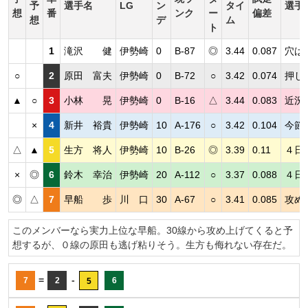
予
選手名
LG
ン
タイ
選手
想
番
ンク
ー
偏差
想
デ
ム
ト
1
滝沢 健
伊勢崎
0
B-87
◎
3.44
0.087
穴は
○
2
原田 富夫
伊勢崎
0
B-72
○
3.42
0.074
押し
▲
○
3
小林 晃
伊勢崎
0
B-16
△
3.44
0.083
近況
×
4
新井 裕貴
伊勢崎
10
A-176
○
3.42
0.104
今節
△
▲
5
生方 将人
伊勢崎
10
B-26
◎
3.39
0.11
４日
×
◎
6
鈴木 幸治
伊勢崎
20
A-112
○
3.37
0.088
４日
◎
△
7
早船 歩
川 口
30
A-67
○
3.41
0.085
攻め
このメンバーなら実力上位な早船。30線から攻め上げてくると予
想するが、０線の原田も逃げ粘りそう。生方も侮れない存在だ。
=
-
7
2
6
5