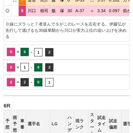
△
7
道智 亮介
飯 塚
0
B-35
△
3.37
0.102
カマ
◎
8
川口 裕司
飯 塚
30
A-37
○
3.34
0.097
前が
０線にズラっと７者並んでＳがこのレースを左右する。伊藤弘が
先行して逃げるも30線単騎から川口が実力上位の追い上げを決め
る
=
-
8
6
2
1
=
-
8
1
6
2
=
-
8
2
6
1
6R
ス
雨
ハ
試走
予
車
現ラ
タ
試走
予
選手名
LG
ン
タイ
選手
想
番
ンク
ー
偏差
想
デ
ム