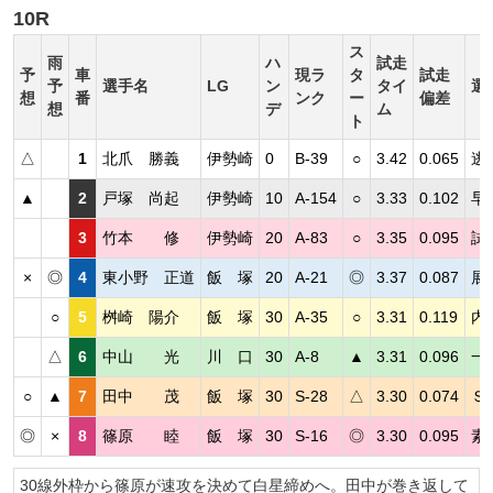
10R
ス
雨
ハ
試走
予
車
現ラ
タ
試走
予
選手名
LG
ン
タイ
選
想
番
ンク
ー
偏差
想
デ
ム
ト
△
1
北爪 勝義
伊勢崎
0
B-39
○
3.42
0.065
逃
▲
2
戸塚 尚起
伊勢崎
10
A-154
○
3.33
0.102
早
3
竹本 修
伊勢崎
20
A-83
○
3.35
0.095
試
×
◎
4
東小野 正道
飯 塚
20
A-21
◎
3.37
0.087
展
○
5
桝崎 陽介
飯 塚
30
A-35
○
3.31
0.119
内
△
6
中山 光
川 口
30
A-8
▲
3.31
0.096
一
○
▲
7
田中 茂
飯 塚
30
S-28
△
3.30
0.074
Ｓ
◎
×
8
篠原 睦
飯 塚
30
S-16
◎
3.30
0.095
素
30線外枠から篠原が速攻を決めて白星締めへ。田中が巻き返して