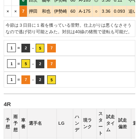
×
×
7
押田 和也
伊勢崎
60
A-175
○
3.36
0.093
追い
今節は３日目に１着を獲っている菅野。仕上がりは悪くなさそう
なので逃げ切り可能とみた。対抗は40線の猪熊で逆転も可能だ。
=
-
1
2
7
5
=
-
1
5
2
7
=
-
1
7
2
5
4R
ス
雨
ハ
試走
予
車
現ラ
タ
試走
予
選手名
LG
ン
タイ
選
想
番
ンク
ー
偏差
想
デ
ム
ト