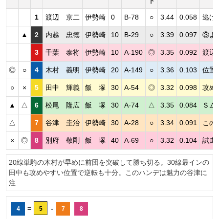
ト
1
渡辺 京二
伊勢崎
0
B-78
○
3.44
0.058
逃げ
▲
2
内越 忠徳
伊勢崎
10
B-29
○
3.39
0.097
③よ
3
千葉 泰将
伊勢崎
10
A-190
◎
3.35
0.092
渡辺
◎
○
4
木村 義明
伊勢崎
20
A-149
○
3.36
0.103
位置
○
×
5
田中 輝義
飯 塚
30
A-54
◎
3.32
0.098
攻め
▲
△
6
松尾 隆広
飯 塚
30
A-74
△
3.35
0.084
Ｓム
△
7
谷津 圭治
伊勢崎
30
A-28
○
3.34
0.091
この
×
◎
8
別府 敬剛
飯 塚
40
A-69
○
3.32
0.104
試走
20線単騎の木村が早めに前団を突破して勝ち切る。30線最インの
田中も攻めやすい位置で逆転も十分。このハンデは魅力の谷津に
注
=
-
4
5
7
8