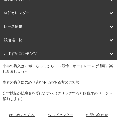
はじめての方へ
開催カレンダー
競輪
レース情報
オートレース
レース予想
競輪場一覧
競輪くじ
レース結果
北日本
函館競輪場
青森競輪場
いわき平競輪場
おすすめコンテンツ
車券の購入は20歳になってから ～競輪・オートレースは適度に楽
Dokanto!
キャリーオーバー一覧
関
競輪選手情報
弥彦競輪場
前橋競輪場
取手競輪場
宇都宮競輪場
しみましょう～
東
大宮競輪場
西武園競輪場
京王閣競輪場
立川競輪場
チャリロトプラザ
Perfecta Navi
車券の購入にのめり込む不安のある方のご相談
南
松戸競輪場
千葉競輪場
川崎競輪場
平塚競輪場
公営競技の払戻金を受けた方へ（クリックすると国税庁のページへ
netkeirin
関
移動します）
小田原競輪場
伊東競輪場
静岡競輪場
東
ケイリンガル
中
名古屋競輪場
岐阜競輪場
大垣競輪場
豊橋競輪場
はじめての方へ
ヘルプセンター
お問い合わせ