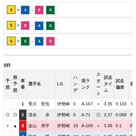
=
-
5
4
8
6
=
-
5
8
4
6
=
-
5
6
4
8
9R
ス
雨
ハ
試走
予
車
現ラ
タ
試走
予
選手名
LG
ン
タイ
選
想
番
ンク
ー
偏差
想
デ
ム
ト
1
荒川 哲也
伊勢崎
0
A-167
○
3.35
0.103
Ｓ
◎
◎
2
清水 卓
伊勢崎
0
A-71
◎
3.37
0.088
先
×
▲
3
金山 周平
伊勢崎
10
A-109
○
3.36
0.1
内