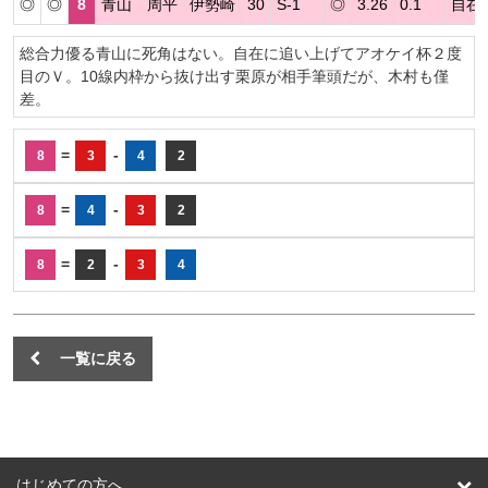
◎
◎
8
青山 周平
伊勢崎
30
S-1
◎
3.26
0.1
自在
総合力優る青山に死角はない。自在に追い上げてアオケイ杯２度
目のＶ。10線内枠から抜け出す栗原が相手筆頭だが、木村も僅
差。
=
-
8
3
4
2
=
-
8
4
3
2
=
-
8
2
3
4
一覧に戻る
はじめての方へ