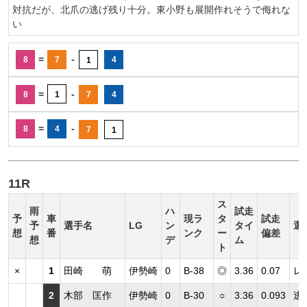
対抗だが、北爪の逃げ残り十分。東小野も展開作れそうで侮れな
い
=
-
8
7
4
1
=
-
8
1
7
4
=
-
8
4
7
1
11R
ス
雨
ハ
試走
予
車
現ラ
タ
試走
予
選手名
LG
ン
タイ
選
想
番
ンク
ー
偏差
想
デ
ム
ト
×
1
田崎 萌
伊勢崎
0
B-38
◎
3.36
0.07
レ
2
木部 匡作
伊勢崎
0
B-30
○
3.36
0.093
逃