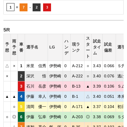
=
-
1
7
2
3
5R
ス
雨
ハ
試走
予
車
現ラ
タ
試走
予
選手名
LG
ン
タイ
選手
想
番
ンク
ー
偏差
想
デ
ム
ト
△
×
1
米里 信秀
伊勢崎
0
A-212
○
3.43
0.066
Ｓ先
×
2
深沢 悟
伊勢崎
0
A-222
○
3.40
0.076
逃げ
3
石川 岳彦
伊勢崎
0
B-13
▲
3.39
0.106
Ｓム
▲
▲
4
伊藤 幸人
伊勢崎
0
B-1
△
3.40
0.051
本来
○
5
清岡 優一
伊勢崎
0
A-171
▲
3.37
0.104
初日
○
◎
6
伊藤 弘幸
伊勢崎
0
A-203
◎
3.38
0.069
Ｓダ