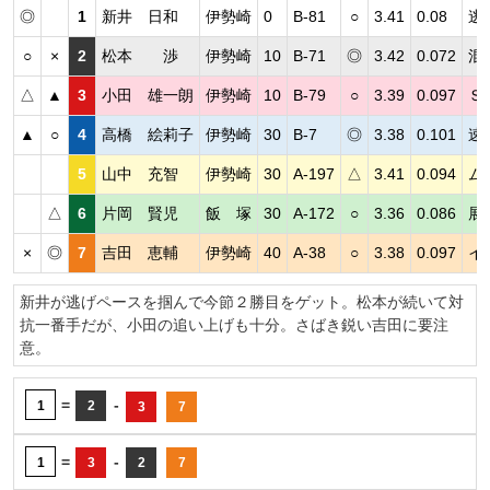
◎
1
新井 日和
伊勢崎
0
B-81
○
3.41
0.08
逃
○
×
2
松本 渉
伊勢崎
10
B-71
◎
3.42
0.072
混
△
▲
3
小田 雄一朗
伊勢崎
10
B-79
○
3.39
0.097
Ｓ
▲
○
4
高橋 絵莉子
伊勢崎
30
B-7
◎
3.38
0.101
速
5
山中 充智
伊勢崎
30
A-197
△
3.41
0.094
ム
△
6
片岡 賢児
飯 塚
30
A-172
○
3.36
0.086
展
×
◎
7
吉田 恵輔
伊勢崎
40
A-38
○
3.38
0.097
イ
新井が逃げペースを掴んで今節２勝目をゲット。松本が続いて対
抗一番手だが、小田の追い上げも十分。さばき鋭い吉田に要注
意。
=
-
1
2
3
7
=
-
1
3
2
7