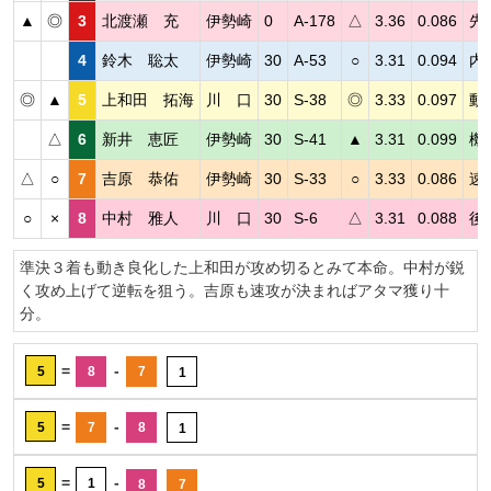
▲
◎
3
北渡瀬 充
伊勢崎
0
A-178
△
3.36
0.086
先
4
鈴木 聡太
伊勢崎
30
A-53
○
3.31
0.094
内
◎
▲
5
上和田 拓海
川 口
30
S-38
◎
3.33
0.097
動
△
6
新井 恵匠
伊勢崎
30
S-41
▲
3.31
0.099
機
△
○
7
吉原 恭佑
伊勢崎
30
S-33
○
3.33
0.086
速
○
×
8
中村 雅人
川 口
30
S-6
△
3.31
0.088
後
準決３着も動き良化した上和田が攻め切るとみて本命。中村が鋭
く攻め上げて逆転を狙う。吉原も速攻が決まればアタマ獲り十
分。
=
-
5
8
7
1
=
-
5
7
8
1
=
-
5
1
8
7