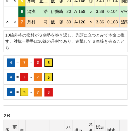
×
○
5
水崎 正二
飯 塚
20
A-148
◎
3.40
0.104
前団
6
湯浅 浩
伊勢崎
20
A-159
○
3.38
0.104
やや
○
×
7
丹村 司
飯 塚
30
A-126
○
3.36
0.103
追撃
10線外枠の松村がＳ劣勢を巻き返し、先頭に立つとみて本命に推
す。対抗一番手は30線の丹村であり、追撃して６車抜き去ること
も
=
-
4
7
3
5
=
-
4
3
7
5
=
-
4
5
7
3
2R
ス
雨
ハ
試走
予
車
現ラ
タ
試走