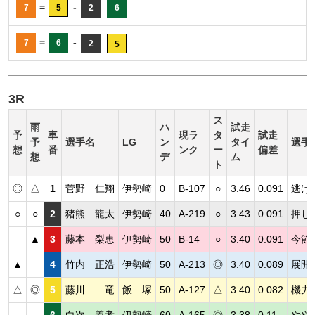
=
-
7
5
2
6
=
-
7
6
2
5
3R
ス
雨
ハ
試走
予
車
現ラ
タ
試走
予
選手名
LG
ン
タイ
選手
想
番
ンク
ー
偏差
想
デ
ム
ト
◎
△
1
菅野 仁翔
伊勢崎
0
B-107
○
3.46
0.091
逃げ
○
○
2
猪熊 龍太
伊勢崎
40
A-219
○
3.43
0.091
押し
▲
3
藤本 梨恵
伊勢崎
50
B-14
○
3.40
0.091
今節
▲
4
竹内 正浩
伊勢崎
50
A-213
◎
3.40
0.089
展開
△
◎
5
藤川 竜
飯 塚
50
A-127
△
3.40
0.082
機力
6
白次 義孝
伊勢崎
60
A-165
◎
3.38
0.11
やや