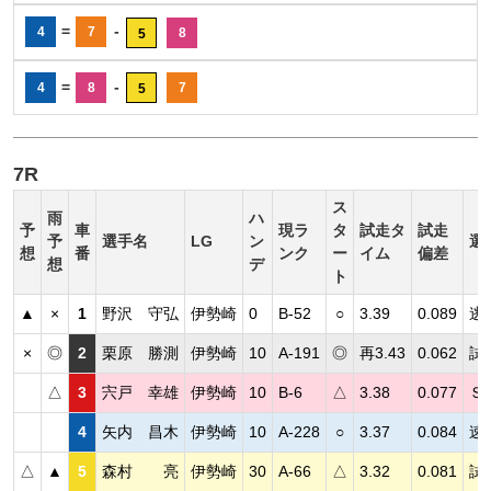
=
-
4
7
8
5
=
-
4
8
7
5
7R
ス
雨
ハ
予
車
現ラ
タ
試走タ
試走
予
選手名
LG
ン
選
想
番
ンク
ー
イム
偏差
想
デ
ト
▲
×
1
野沢 守弘
伊勢崎
0
B-52
○
3.39
0.089
逃
×
◎
2
栗原 勝測
伊勢崎
10
A-191
◎
再3.43
0.062
試
△
3
宍戸 幸雄
伊勢崎
10
B-6
△
3.38
0.077
Ｓ
4
矢内 昌木
伊勢崎
10
A-228
○
3.37
0.084
速
△
▲
5
森村 亮
伊勢崎
30
A-66
△
3.32
0.081
試