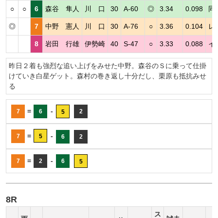
○
○
6
森谷 隼人
川 口
30
A-60
◎
3.34
0.098
同
◎
7
中野 憲人
川 口
30
A-76
○
3.36
0.104
レ
8
岩田 行雄
伊勢崎
40
S-47
○
3.33
0.088
イ
昨日２着も強烈な追い上げをみせた中野。森谷のＳに乗って仕掛
けていき白星ゲット。森村の巻き返し十分だし、栗原も抵抗みせ
る
=
-
7
6
2
5
=
-
7
5
6
2
=
-
7
2
6
5
8R
ス