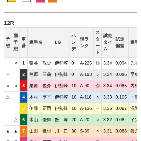
12R
ス
雨
ハ
試走
予
車
現ラ
タ
試走
予
選手名
LG
ン
タイ
選手
想
番
ンク
ー
偏差
想
デ
ム
ト
×
1
猿谷 敦史
伊勢崎
0
A-226
◎
3.34
0.094
先手
×
2
笠原 三義
伊勢崎
0
A-198
○
3.34
0.086
早め
○
○
3
栗原 俊介
伊勢崎
10
A-90
◎
3.34
0.085
内枠
△
4
木村 享平
伊勢崎
10
A-118
○
3.33
0.105
一撃
5
伊藤 正司
伊勢崎
10
A-136
△
3.35
0.097
混戦
△
6
木山 優輝
飯 塚
20
A-20
○
3.32
0.08
イン
▲
▲
7
山田 達也
川 口
30
S-39
○
3.31
0.088
巻き