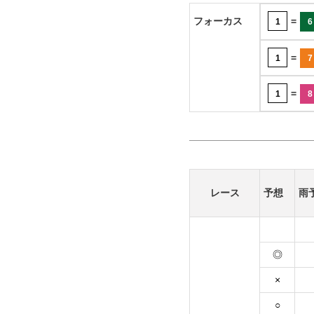
フォーカス
=
1
6
=
1
7
=
1
8
レース
予想
雨
◎
×
○