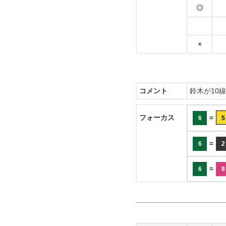
◎
×
コメント
鈴木が10
フォーカス
=
6
5
=
6
2
=
6
8