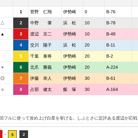
1
菅野 仁翔
伊勢崎
0
B-76
△
2
中野 肇
浜 松
10
B-78
▲
3
渡辺 京二
伊勢崎
10
B-48
4
交川 陽子
浜 松
20
B-11
5
千葉 泰将
伊勢崎
20
B-2
×
6
北爪 勝義
伊勢崎
20
A-224
◎
7
伊藤 幸人
伊勢崎
30
B-61
○
8
占部 健太
飯 塚
30
A-164
回フルに使って攻め上げ白星を挙げる。しぶとさに定評ある渡辺が応戦
-
2
5