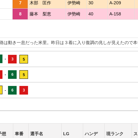
7
木部 匡作
伊勢崎
30
A-209
8
藤本 梨恵
伊勢崎
40
A-158
路は動き一息だった米里。昨日は３着に入り復調の兆しが見えたので本
-
3
5
-
6
5
-
6
3
予想
車番
選手名
LG
ハンデ
現ランク
ス