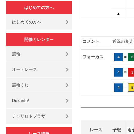
はじめての方へ
▲
はじめての方へ
開催カレンダー
コメント
近況の良走
競輪
フォーカス
=
4
6
オートレース
=
4
3
競輪くじ
=
4
5
Dokanto!
チャリロトプラザ
レース
予想
雨
レース情報