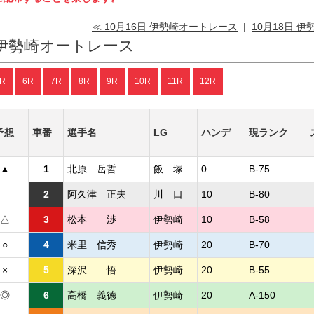
≪ 10月16日 伊勢崎オートレース
|
10月18日 
日 伊勢崎オートレース
R
6R
7R
8R
9R
10R
11R
12R
予想
車番
選手名
LG
ハンデ
現ランク
▲
1
北原 岳哲
飯 塚
0
B-75
2
阿久津 正夫
川 口
10
B-80
△
3
松本 渉
伊勢崎
10
B-58
○
4
米里 信秀
伊勢崎
20
B-70
×
5
深沢 悟
伊勢崎
20
B-55
◎
6
高橋 義徳
伊勢崎
20
A-150