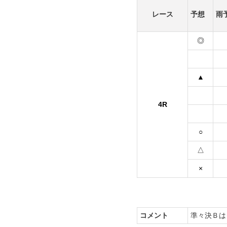
レース
予想
雨
◎
▲
4R
○
△
×
コメント
準々決Ｂは