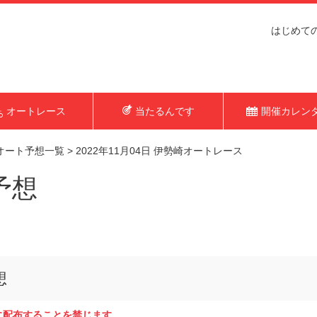
はじめて
オートレース
当たるんです
開催カレン
オート予想一覧
>
2022年11月04日 伊勢崎オートレース
予想
想
に配布することを禁じます。