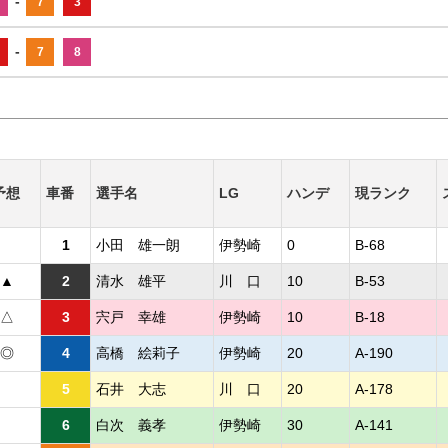
-
7
3
-
7
8
予想
車番
選手名
LG
ハンデ
現ランク
1
小田 雄一朗
伊勢崎
0
B-68
▲
2
清水 雄平
川 口
10
B-53
△
3
宍戸 幸雄
伊勢崎
10
B-18
◎
4
高橋 絵莉子
伊勢崎
20
A-190
5
石井 大志
川 口
20
A-178
6
白次 義孝
伊勢崎
30
A-141