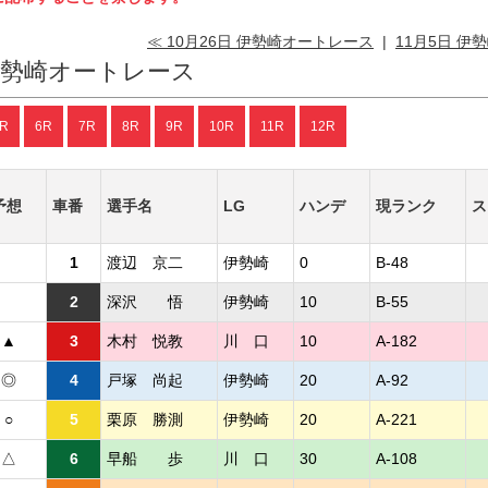
≪ 10月26日 伊勢崎オートレース
|
11月5日 伊
日 伊勢崎オートレース
R
6R
7R
8R
9R
10R
11R
12R
予想
車番
選手名
LG
ハンデ
現ランク
ス
1
渡辺 京二
伊勢崎
0
B-48
2
深沢 悟
伊勢崎
10
B-55
▲
3
木村 悦教
川 口
10
A-182
◎
4
戸塚 尚起
伊勢崎
20
A-92
○
5
栗原 勝測
伊勢崎
20
A-221
△
6
早船 歩
川 口
30
A-108