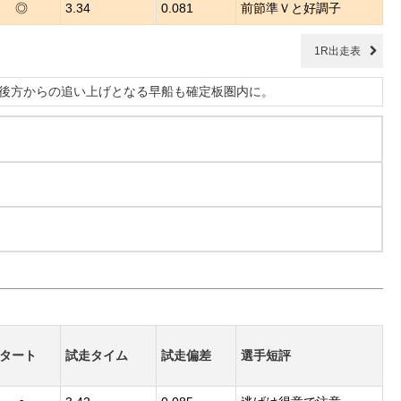
◎
3.34
0.081
前節準Ｖと好調子
1R出走表
後方からの追い上げとなる早船も確定板圏内に。
タート
試走タイム
試走偏差
選手短評