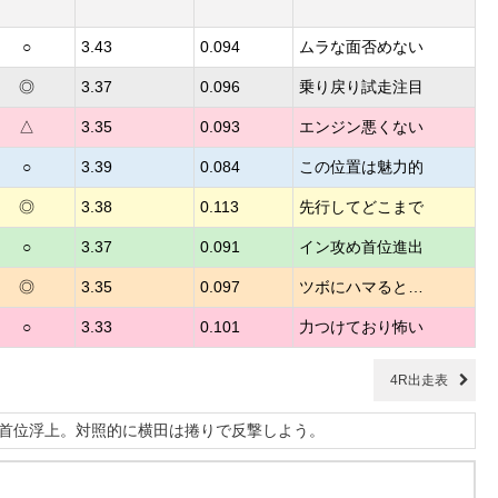
○
3.43
0.094
ムラな面否めない
◎
3.37
0.096
乗り戻り試走注目
△
3.35
0.093
エンジン悪くない
○
3.39
0.084
この位置は魅力的
◎
3.38
0.113
先行してどこまで
○
3.37
0.091
イン攻め首位進出
◎
3.35
0.097
ツボにハマると…
○
3.33
0.101
力つけており怖い
4R出走表
首位浮上。対照的に横田は捲りで反撃しよう。