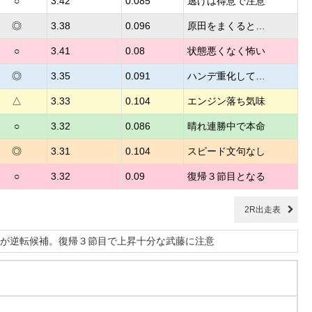
○
3.42
0.085
逃げは得意で注意
◎
3.38
0.096
原田をまくると…
○
3.41
0.08
状態悪くなく怖い
◎
3.35
0.091
ハンデ重化して…
△
3.33
0.104
エンジン落ち気味
○
3.32
0.086
晴れ連勝中で本命
◎
3.31
0.104
スピード文句なし
○
3.32
0.09
復帰３節目となる
2R出走表
村が逆転候補。復帰３節目で上昇十分な武藤に注意