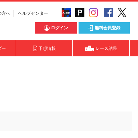
の方へ
ヘルプセンター
ログイン
無料会員登録
ダー
予想情報
レース結果