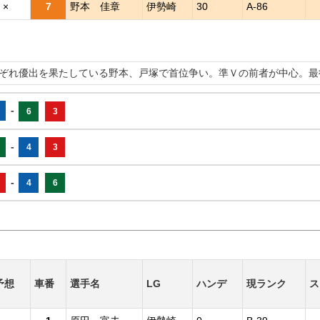
×
7
野本 佳章
伊勢崎
30
A-86
ぞれ優出を果たしている野本、戸塚で首位争い。準Ｖの前者が中心。最
-
6
3
-
4
3
-
4
6
予想
車番
選手名
LG
ハンデ
現ランク
ス