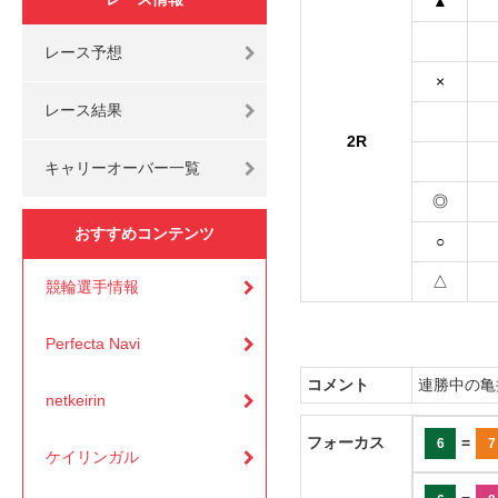
▲
レース予想
×
レース結果
2R
キャリーオーバー一覧
◎
おすすめコンテンツ
○
△
競輪選手情報
Perfecta Navi
コメント
連勝中の亀
netkeirin
フォーカス
=
6
7
ケイリンガル