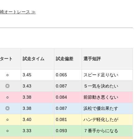
勢崎オートレース ≫
タート
試走タイム
試走偏差
選手短評
○
3.45
0.065
スピード足りない
◎
3.43
0.087
Ｓ一気を決めたい
○
3.38
0.084
前節動き悪くない
◎
3.38
0.087
浜松で優出果たす
○
3.40
0.081
ハンデ軽化したが
○
3.33
0.093
７番手からになる