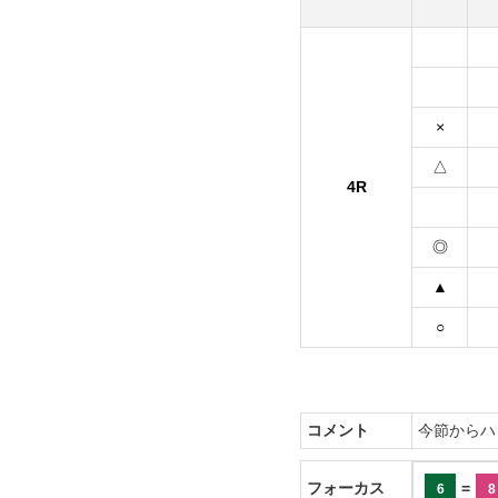
×
△
4R
◎
▲
○
コメント
今節からハ
フォーカス
=
6
8