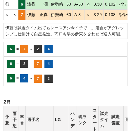
◎
6
浅香 潤
伊勢崎
50
A-50
○
3.30
0.102
パワフ
○
×
7
伊藤 正真
伊勢崎
60
A-8
○
3.29
0.108
やや機
伊藤は試走タイム出てもレースアシ今イチで…。淺香がアグレッ
シブに仕掛けて白星発進。宍戸も早め伊東を交わせば連入可能。
=
-
6
7
2
4
=
-
6
2
7
4
=
-
6
4
7
2
2R
ス
雨
ハ
試走
予
車
現ラ
タ
試走
予
選手名
LG
ン
タイ
選
想
番
ンク
ー
偏差
想
デ
ム
ト