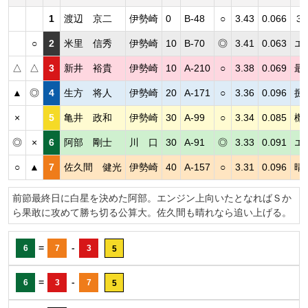
1
渡辺 京二
伊勢崎
0
B-48
○
3.43
0.066
３
○
2
米里 信秀
伊勢崎
10
B-70
◎
3.41
0.063
エ
△
△
3
新井 裕貴
伊勢崎
10
A-210
○
3.38
0.069
最
▲
◎
4
生方 将人
伊勢崎
20
A-171
○
3.36
0.096
捌
×
5
亀井 政和
伊勢崎
30
A-99
○
3.34
0.085
機
◎
×
6
阿部 剛士
川 口
30
A-91
◎
3.33
0.091
エ
○
▲
7
佐久間 健光
伊勢崎
40
A-157
○
3.31
0.096
晴
前節最終日に白星を決めた阿部。エンジン上向いたとなればＳか
ら果敢に攻めて勝ち切る公算大。佐久間も晴れなら追い上げる。
=
-
6
7
3
5
=
-
6
3
7
5