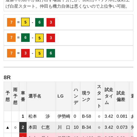
げ白星スタート。仲田も機力自体は悪くないので上位争い可能。
=
-
7
5
6
3
=
-
7
6
3
5
=
-
7
3
6
5
8R
ス
雨
ハ
試走
予
車
現ラ
タ
試走
予
選手名
LG
ン
タイ
選
想
番
ンク
ー
偏差
想
デ
ム
ト
1
松本 渉
伊勢崎
0
B-58
○
3.42
0.081
あ
▲
○
2
本田 仁恵
川 口
10
B-34
○
3.42
0.073
矢