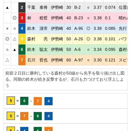
▲
2
千葉 泰将
伊勢崎
30
B-2
○
3.37
0.074
位置的
◎
3
林 稔哲
伊勢崎
40
B-23
○
3.38
0.1
晴れは
×
○
4
鈴木 清市
伊勢崎
40
A-95
◎
3.38
0.085
先行し
◎
△
5
森村 亮
伊勢崎
50
A-26
◎
3.38
0.101
パワフ
○
▲
6
鈴木 聡太
伊勢崎
50
A-6
○
3.34
0.095
森村に
△
7
石川 哲也
伊勢崎
60
A-97
○
3.30
0.121
スピー
前節２日目に勝利している森村が50線から先手を取り抜け出し図
る。同期の鈴木が続き反撃するが、石川も力つけており浮上しよ
う
=
-
5
6
7
4
=
-
5
7
6
4
=
-
5
4