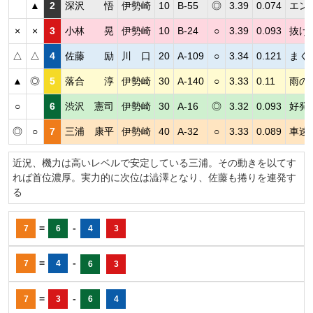
▲
2
深沢 悟
伊勢崎
10
B-55
◎
3.39
0.074
エン
×
×
3
小林 晃
伊勢崎
10
B-24
○
3.39
0.093
抜け
△
△
4
佐藤 励
川 口
20
A-109
○
3.34
0.121
まく
▲
◎
5
落合 淳
伊勢崎
30
A-140
○
3.33
0.11
雨の
○
6
渋沢 憲司
伊勢崎
30
A-16
◎
3.32
0.093
好発
◎
○
7
三浦 康平
伊勢崎
40
A-32
○
3.33
0.089
車速
近況、機力は高いレベルで安定している三浦。その動きを以てす
れば首位濃厚。実力的に次位は澁澤となり、佐藤も捲りを連発す
る
=
-
7
6
4
3
=
-
7
4
6
3
=
-
7
3
6
4