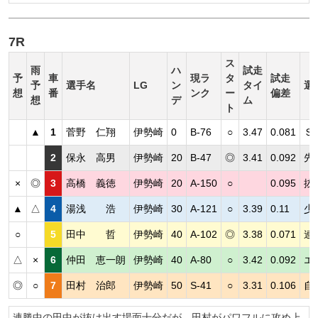
7R
ス
雨
ハ
試走
予
車
現ラ
タ
試走
予
選手名
LG
ン
タイ
選
想
番
ンク
ー
偏差
想
デ
ム
ト
▲
1
菅野 仁翔
伊勢崎
0
B-76
○
3.47
0.081
Ｓ
2
保永 高男
伊勢崎
20
B-47
◎
3.41
0.092
先
×
◎
3
高橋 義徳
伊勢崎
20
A-150
○
0.095
抜
▲
△
4
湯浅 浩
伊勢崎
30
A-121
○
3.39
0.11
少
○
5
田中 哲
伊勢崎
40
A-102
◎
3.38
0.071
連
△
×
6
仲田 恵一朗
伊勢崎
40
A-80
○
3.42
0.092
エ
◎
○
7
田村 治郎
伊勢崎
50
S-41
○
3.31
0.106
自
連勝中の田中が抜け出す場面十分だが、田村がパワフルに攻め上