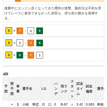
連勝中とエンジン良くなってきた櫻井が進撃。最終日は不利を受
けてレースに参加できなかった岩田も、持ち前の捌きを発揮す
る。
=
-
5
7
6
1
=
-
5
1
7
6
=
-
5
6
7
1
4R
ス
雨
ハ
試走
予
車
現ラ
タ
試走
予
選手名
LG
ン
タイ
選手短
想
番
ンク
ー
偏差
想
デ
ム
ト
×
1
小椋 華恋
川 口
0
B-87
○
3.42
0.083
果敢に