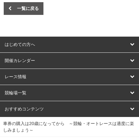
一覧に戻る
はじめての方へ
はじめての方へ
開催カレンダー
競輪
レース情報
オートレース
レース予想
競輪場一覧
競輪くじ
レース結果
北日本
函館競輪場
青森競輪場
いわき平競輪場
おすすめコンテンツ
車券の購入は20歳になってから ～競輪・オートレースは適度に楽
Dokanto!
キャリーオーバー一覧
関
競輪選手情報
弥彦競輪場
前橋競輪場
取手競輪場
宇都宮競輪場
しみましょう～
東
大宮競輪場
西武園競輪場
京王閣競輪場
立川競輪場