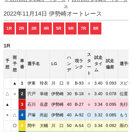
≫
2022年11月14日 伊勢崎オートレース
1R
2R
3R
4R
5R
6R
7R
8R
1R
ス
雨
ハ
試走
予
車
現ラ
タ
試走
予
選手名
LG
ン
タイ
選手短
想
番
ンク
ー
偏差
想
デ
ム
ト
▲
1
伊東 玲衣
川 口
0
B-93
○
3.40
0.093
スピー
△
○
2
宍戸 幸雄
伊勢崎
30
B-18
○
3.40
0.078
位置良
▲
3
石川 岳彦
伊勢崎
40
B-27
○
3.34
0.095
先行な
×
△
4
戸塚 尚起
伊勢崎
40
A-92
◎
3.32
0.085
もうチ
◎
5
間中 大輔
川 口
50
A-54
◎
3.34
0.092
雨の方