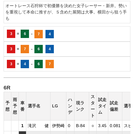
オートレース石狩杯で初優勝を決めた女子レーサー・新井。勢い
を重視して本命に推すが、Ｓ含めた展開は大事。横田から狙う手
も
=
-
3
6
7
4
=
-
3
7
6
4
=
-
3
4
6
7
6R
ス
雨
ハ
試走
予
車
現ラ
タ
試走
予
選手名
LG
ン
タイ
選手
想
番
ンク
ー
偏差
想
デ
ム
ト
1
滝沢 健
伊勢崎
0
B-84
○
3.45
0.081
スピ