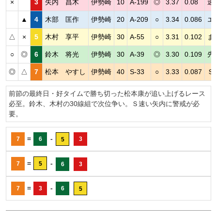
×
3
矢内 昌木
伊勢崎
10
A-199
◎
3.37
0.08
速
▲
4
木部 匡作
伊勢崎
20
A-209
○
3.34
0.086
エ
△
×
5
木村 享平
伊勢崎
30
A-55
○
3.31
0.102
ま
○
◎
6
鈴木 将光
伊勢崎
30
A-39
◎
3.30
0.109
先
◎
△
7
松本 やすし
伊勢崎
40
S-33
○
3.33
0.087
Ｓ
前節の最終日・好タイムで勝ち切った松本康が追い上げるレース
必至。鈴木、木村の30線組で次位争い。Ｓ速い矢内に警戒が必
要。
=
-
7
6
3
5
=
-
7
5
6
3
=
-
7
3
6
5