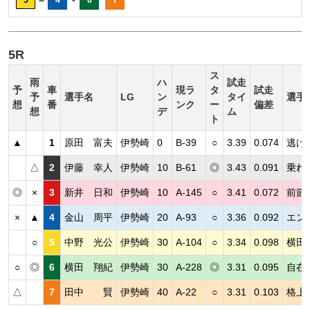
6
7
5R
ス
雨
ハ
試走
予
車
現ラ
タ
試走
予
選手名
LG
ン
タイ
選手
想
番
ンク
ー
偏差
想
デ
ム
ト
▲
1
原田 富夫
伊勢崎
0
B-39
○
3.39
0.074
逃げ
△
2
伊藤 幸人
伊勢崎
10
B-61
◎
3.43
0.091
乗れ
◎
×
3
新井 日和
伊勢崎
10
A-145
○
3.41
0.072
前節
×
▲
4
金山 周平
伊勢崎
20
A-93
○
3.36
0.092
エン
○
5
中野 光公
伊勢崎
30
A-104
○
3.34
0.098
横田
○
◎
6
横田 翔紀
伊勢崎
30
A-228
◎
3.31
0.095
自在
△
7
田中 賢
伊勢崎
40
A-22
○
3.31
0.103
格上