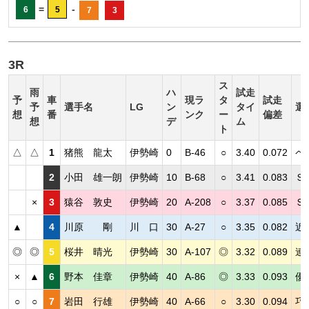
=
-
6
5
7
3
3R
ス
雨
ハ
試走
予
車
現ラ
タ
試走
予
選手名
LG
ン
タイ
選
想
番
ンク
ー
偏差
想
デ
ム
ト
△
△
1
猪熊 龍太
伊勢崎
0
B-46
○
3.40
0.072
ペ
2
小田 雄一朗
伊勢崎
10
B-68
○
3.41
0.083
Ｓ
×
3
猿谷 敦史
伊勢崎
20
A-208
○
3.37
0.085
Ｓ
▲
4
川原 剛
川 口
30
A-27
○
3.35
0.082
近
◎
◎
5
桜井 晴光
伊勢崎
30
A-107
◎
3.32
0.089
連
×
▲
6
野本 佳章
伊勢崎
40
A-86
◎
3.33
0.093
優
○
○
7
岩田 行雄
伊勢崎
40
A-66
○
3.30
0.094
巧