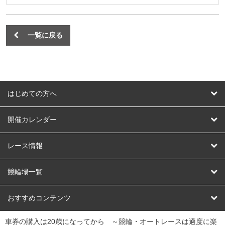
一覧に戻る
はじめての方へ
はじめての方へ
開催カレンダー
競輪
レース情報
オートレース
レース予想
競輪場一覧
競輪くじ
レース結果
北日本
函館競輪場
青森競輪場
いわき平競輪場
おすすめコンテンツ
車券の購入は20歳になってから ～競輪・オートレースは適度に楽
Dokanto!
キャリーオーバー一覧
関
競輪選手情報
弥彦競輪場
前橋競輪場
取手競輪場
宇都宮競輪場