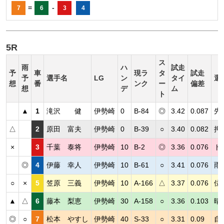
=
-
7
6
3
4
5R
ス
雨
ハ
試走
予
車
現ラ
タ
試走
予
選手名
LG
ン
タイ
選
想
番
ンク
ー
偏差
想
デ
ム
ト
▲
1
滝沢 健
伊勢崎
0
B-84
◎
3.42
0.087
先
△
2
原田 富夫
伊勢崎
0
B-39
○
3.40
0.082
押
×
3
千葉 泰将
伊勢崎
10
B-2
◎
3.36
0.076
ト
◎
4
伊藤 幸人
伊勢崎
10
B-61
○
3.41
0.076
雨
○
×
5
笠原 三義
伊勢崎
10
A-166
△
3.37
0.076
位
▲
△
6
藤本 梨恵
伊勢崎
30
A-158
○
3.36
0.103
晴
◎
○
7
松本 やすし
伊勢崎
40
S-33
○
3.31
0.09
自