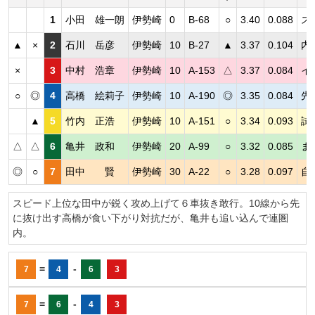
1
小田 雄一朗
伊勢崎
0
B-68
○
3.40
0.088
ス
▲
×
2
石川 岳彦
伊勢崎
10
B-27
▲
3.37
0.104
内
×
3
中村 浩章
伊勢崎
10
A-153
△
3.37
0.084
イ
○
◎
4
高橋 絵莉子
伊勢崎
10
A-190
◎
3.35
0.084
先
▲
5
竹内 正浩
伊勢崎
10
A-151
○
3.34
0.093
試
△
△
6
亀井 政和
伊勢崎
20
A-99
○
3.32
0.085
ま
◎
○
7
田中 賢
伊勢崎
30
A-22
○
3.28
0.097
自
スピード上位な田中が鋭く攻め上げて６車抜き敢行。10線から先
に抜け出す高橋が食い下がり対抗だが、亀井も追い込んで連圏
内。
=
-
7
4
6
3
=
-
7
6
4
3