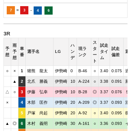
=
-
7
3
4
6
3R
ス
雨
ハ
試走
予
車
現ラ
タ
試走
予
選手名
LG
ン
タイ
選
想
番
ンク
ー
偏差
想
デ
ム
ト
○
×
1
猪熊 龍太
伊勢崎
0
B-46
○
3.40
0.075
逃
▲
2
北爪 勝義
伊勢崎
10
A-224
○
3.38
0.091
展
△
○
3
伊藤 弘幸
伊勢崎
10
B-28
◎
3.37
0.076
Ｓ
×
4
木部 匡作
伊勢崎
20
A-209
◎
3.37
0.093
混
5
戸塚 尚起
伊勢崎
20
A-92
○
3.40
0.095
復
▲
◎
6
木村 義明
伊勢崎
30
A-161
○
3.36
0.093
イ