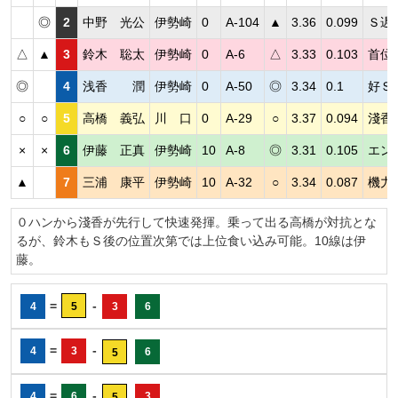
◎
2
中野 光公
伊勢崎
0
A-104
▲
3.36
0.099
Ｓ遅
△
▲
3
鈴木 聡太
伊勢崎
0
A-6
△
3.33
0.103
首位
◎
4
浅香 潤
伊勢崎
0
A-50
◎
3.34
0.1
好Ｓ
○
○
5
高橋 義弘
川 口
0
A-29
○
3.37
0.094
淺香
×
×
6
伊藤 正真
伊勢崎
10
A-8
◎
3.31
0.105
エン
▲
7
三浦 康平
伊勢崎
10
A-32
○
3.34
0.087
機力
０ハンから淺香が先行して快速発揮。乗って出る高橋が対抗とな
るが、鈴木もＳ後の位置次第では上位食い込み可能。10線は伊
藤。
=
-
4
5
3
6
=
-
4
3
6
5
=
-
4
6
3
5