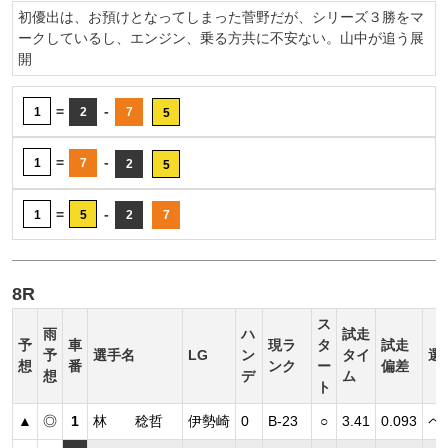
初優出は、お預けとなってしまった菅野だが、シリーズ３勝をマ
ークしているし、エンジン、乗る方共に不安ない。山中が追う展
開
=
-
1
2
7
5
=
-
1
7
2
5
=
-
1
5
2
7
8R
ス
雨
ハ
試走
予
車
現ラ
タ
試走
予
選手名
LG
ン
タイ
選
想
番
ンク
ー
偏差
想
デ
ム
ト
▲
◎
1
林 稔哲
伊勢崎
0
B-23
○
3.41
0.093
ペ