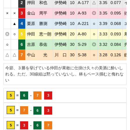
2
押田 和也
伊勢崎
10
A-177
△
3.35
0.077
イ
×
×
3
金山 周平
伊勢崎
10
A-93
◎
3.35
0.095
抜
▲
4
栗原 勝測
伊勢崎
10
A-221
○
3.39
0.068
エ
◎
○
5
仲田 恵一朗
伊勢崎
20
A-80
○
3.33
0.093
果
○
6
吉原 恭佑
伊勢崎
30
S-29
◎
3.32
0.084
先
△
△
7
中山 光
川 口
30
S-38
○
3.28
0.126
鋭
今節、３勝を挙げている仲田が果敢に仕掛け久々の美酒に酔いし
れる。ただ、30線組は黙っていないし、林もペース掴むと侮れな
い
=
-
5
6
7
3
=
-
5
7
6
3
=
-
5
3
6
7