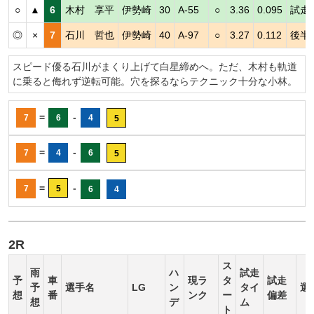
○
▲
6
木村 享平
伊勢崎
30
A-55
○
3.36
0.095
試走
◎
×
7
石川 哲也
伊勢崎
40
A-97
○
3.27
0.112
後半
スピード優る石川がまくり上げて白星締めへ。ただ、木村も軌道
に乗ると侮れず逆転可能。穴を探るならテクニック十分な小林。
=
-
7
6
4
5
=
-
7
4
6
5
=
-
7
5
6
4
2R
ス
雨
ハ
試走
予
車
現ラ
タ
試走
予
選手名
LG
ン
タイ
選
想
番
ンク
ー
偏差
想
デ
ム
ト