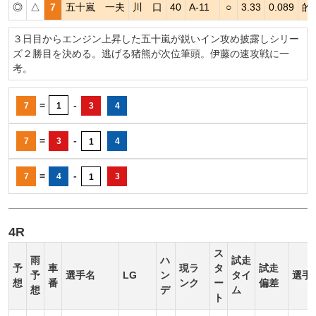
◎
△
7
五十嵐 一夫
川 口
40
A-11
○
3.33
0.089
的
３日目からエンジン上昇した五十嵐が鋭いイン攻め披露しシリー
ズ２勝目を決める。逃げる猪熊が次位筆頭。伊藤の速攻戦に一
考。
=
-
7
1
3
4
=
-
7
3
4
1
=
-
7
4
3
1
4R
ス
雨
ハ
試走
予
車
現ラ
タ
試走
予
選手名
LG
ン
タイ
選手
想
番
ンク
ー
偏差
想
デ
ム
ト