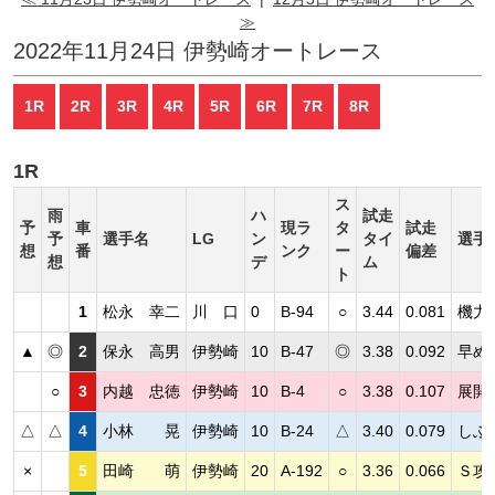
≫
2022年11月24日 伊勢崎オートレース
1R
2R
3R
4R
5R
6R
7R
8R
1R
ス
雨
ハ
試走
予
車
現ラ
タ
試走
予
選手名
LG
ン
タイ
選手
想
番
ンク
ー
偏差
想
デ
ム
ト
1
松永 幸二
川 口
0
B-94
○
3.44
0.081
機力
▲
◎
2
保永 高男
伊勢崎
10
B-47
◎
3.38
0.092
早め
○
3
内越 忠徳
伊勢崎
10
B-4
○
3.38
0.107
展開
△
△
4
小林 晃
伊勢崎
10
B-24
△
3.40
0.079
しぶ
×
5
田崎 萌
伊勢崎
20
A-192
○
3.36
0.066
Ｓ攻