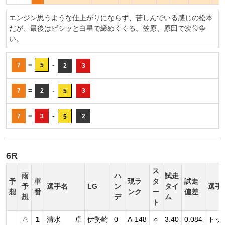
エンジン思うような仕上がりにならず、苦しんでいる感じの松本
だが、最後はビシッと白星で締めくくる。笠原、原田で次位争
い。
=
-
7
5
2
3
=
-
7
2
3
5
=
-
7
3
2
5
6R
ス
雨
ハ
試走
予
車
現ラ
タ
試走
予
選手名
LG
ン
タイ
選手
想
番
ンク
ー
偏差
想
デ
ム
ト
△
1
清水 卓
伊勢崎
0
A-148
○
3.40
0.084
トッ