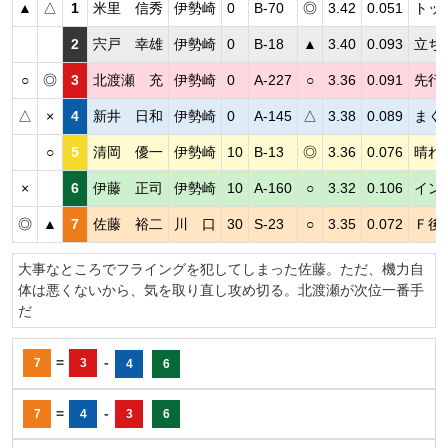
▲
△
1
米里 信秀
伊勢崎
0
B-70
◎
3.42
0.051
トッ
2
宍戸 幸雄
伊勢崎
0
B-18
▲
3.40
0.093
立ち
○
◎
3
北渡瀬 充
伊勢崎
0
A-227
○
3.36
0.091
先行
△
×
4
新井 日和
伊勢崎
0
A-145
△
3.38
0.089
まく
○
5
清岡 優一
伊勢崎
10
B-13
◎
3.36
0.076
晴れ
×
6
伊藤 正司
伊勢崎
10
A-160
○
3.32
0.106
イン
◎
▲
7
佐藤 裕二
川 口
30
S-23
○
3.35
0.072
Ｆ後
大事なところでフライングを犯してしまった佐藤。ただ、機力自
体は悪くないから、気を取り直し攻め切る。北渡瀬が次位一番手
だ
=
-
7
3
4
6
=
-
7
4
3
6