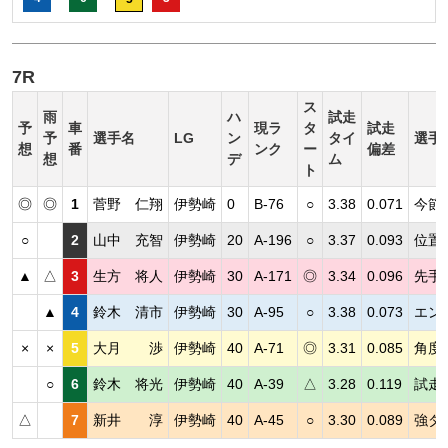
7R
ス
雨
ハ
試走
予
車
現ラ
タ
試走
予
選手名
LG
ン
タイ
選手
想
番
ンク
ー
偏差
想
デ
ム
ト
◎
◎
1
菅野 仁翔
伊勢崎
0
B-76
○
3.38
0.071
今節
○
2
山中 充智
伊勢崎
20
A-196
○
3.37
0.093
位置
▲
△
3
生方 将人
伊勢崎
30
A-171
◎
3.34
0.096
先手
▲
4
鈴木 清市
伊勢崎
30
A-95
○
3.38
0.073
エン
×
×
5
大月 渉
伊勢崎
40
A-71
◎
3.31
0.085
角度
○
6
鈴木 将光
伊勢崎
40
A-39
△
3.28
0.119
試走
△
7
新井 淳
伊勢崎
40
A-45
○
3.30
0.089
強ダ