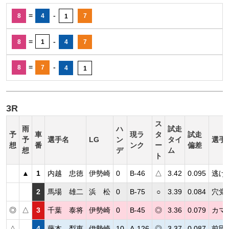
=
-
8
4
7
1
=
-
8
1
4
7
=
-
8
7
4
1
3R
ス
雨
ハ
試走
予
車
現ラ
タ
試走
予
選手名
LG
ン
タイ
選手
想
番
ンク
ー
偏差
想
デ
ム
ト
▲
1
内越 忠徳
伊勢崎
0
B-46
△
3.42
0.095
逃げ
2
馬場 雄二
浜 松
0
B-75
○
3.39
0.084
穴党
◎
△
3
千葉 泰将
伊勢崎
0
B-45
◎
3.36
0.079
カマ
△
4
藤本 梨恵
伊勢崎
10
A-126
◎
3.37
0.087
前団