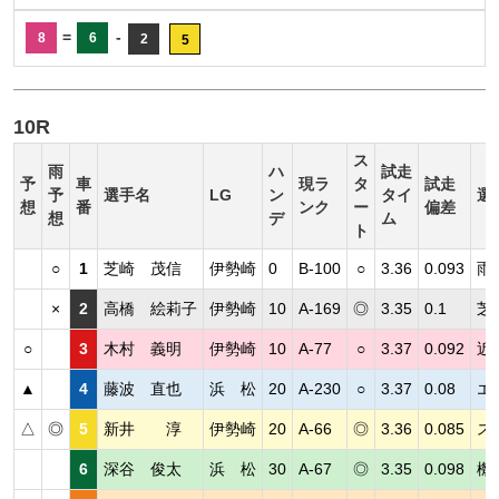
=
-
8
6
2
5
10R
ス
雨
ハ
試走
予
車
現ラ
タ
試走
予
選手名
LG
ン
タイ
選
想
番
ンク
ー
偏差
想
デ
ム
ト
○
1
芝崎 茂信
伊勢崎
0
B-100
○
3.36
0.093
雨
×
2
高橋 絵莉子
伊勢崎
10
A-169
◎
3.35
0.1
芝
○
3
木村 義明
伊勢崎
10
A-77
○
3.37
0.092
近
▲
4
藤波 直也
浜 松
20
A-230
○
3.37
0.08
エ
△
◎
5
新井 淳
伊勢崎
20
A-66
◎
3.36
0.085
ス
6
深谷 俊太
浜 松
30
A-67
◎
3.35
0.098
機