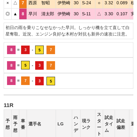
×
△
7
西原 智昭
伊勢崎
30
S-24
○
3.32
0.089
積
◎
▲
8
早川 清太郎
伊勢崎
30
S-11
△
3.30
0.107
実
初日の雨を乗りこなせなかった早川。しっかり機を立て直して白
星奪取。近況、エンジン良好な木村が対抗も新井の速攻に注意。
=
-
8
3
7
5
=
-
8
5
3
7
=
-
8
7
3
5
11R
ス
雨
ハ
試走
予
車
現ラ
タ
試走
予
選手名
LG
ン
タイ
選
想
番
ンク
ー
偏差
想
デ
ム
ト