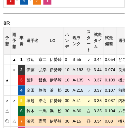
=
-
3
4
7
8
8R
ス
雨
ハ
試走
予
車
現ラ
タ
試走
予
選手名
LG
ン
タイ
選手
想
番
ンク
ー
偏差
想
デ
ム
ト
▲
1
渡辺 京二
伊勢崎
0
B-55
○
3.44
0.054
どこ
○
2
伊藤 弘幸
伊勢崎
10
A-193
◎
3.44
0.074
良走
▲
3
荒川 哲也
伊勢崎
10
A-135
○
3.37
0.109
機力
4
金田 悠伽
浜 松
20
A-215
○
3.37
0.107
前団
×
×
5
塚越 浩之
伊勢崎
30
A-41
○
3.35
0.087
内枠
△
6
鈴木 一馬
浜 松
30
A-36
△
3.35
0.104
ムラ
◎
△
7
渋沢 憲司
伊勢崎
30
A-15
◎
3.34
0.08
捲り