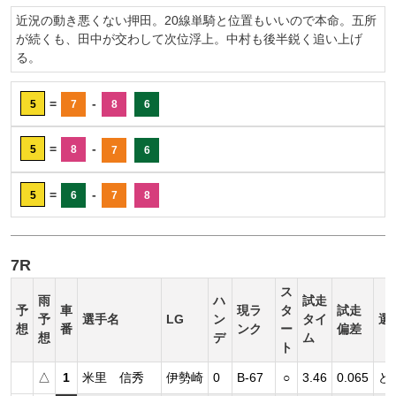
近況の動き悪くない押田。20線単騎と位置もいいので本命。五所
が続くも、田中が交わして次位浮上。中村も後半鋭く追い上げ
る。
=
-
5
7
8
6
=
-
5
8
7
6
=
-
5
6
7
8
7R
ス
雨
ハ
試走
予
車
現ラ
タ
試走
予
選手名
LG
ン
タイ
選
想
番
ンク
ー
偏差
想
デ
ム
ト
△
1
米里 信秀
伊勢崎
0
B-67
○
3.46
0.065
ど