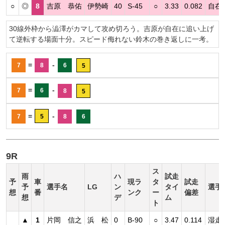
○
◎
8
吉原 恭佑
伊勢崎
40
S-45
○
3.33
0.082
自在
30線外枠から澁澤がカマして攻め切ろう。吉原が自在に追い上げ
て逆転する場面十分。スピード侮れない鈴木の巻き返しに一考。
=
-
7
8
6
5
=
-
7
6
8
5
=
-
7
5
8
6
9R
ス
雨
ハ
試走
予
車
現ラ
タ
試走
予
選手名
LG
ン
タイ
選手
想
番
ンク
ー
偏差
想
デ
ム
ト
▲
1
片岡 信之
浜 松
0
B-90
○
3.47
0.114
湿走