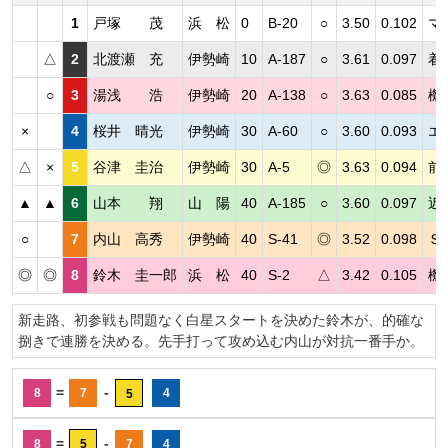
1
戸塚 茂
浜 松
0
B-20
○
3.50
0.102
マ
△
2
北渡瀬 充
伊勢崎
10
A-187
○
3.61
0.097
着
○
3
湯浅 浩
伊勢崎
20
A-138
○
3.63
0.085
機
×
4
桜井 晴光
伊勢崎
30
A-60
○
3.60
0.093
エ
△
×
5
谷津 圭治
伊勢崎
30
A-5
◎
3.63
0.094
前
▲
▲
6
山本 翔
山 陽
40
A-185
○
3.60
0.097
近
○
7
内山 高秀
伊勢崎
40
S-41
◎
3.52
0.098
Ｓ
◎
◎
8
鈴木 圭一郎
浜 松
40
S-2
△
3.42
0.105
機
新走路、初参戦も問題なく白星スタートを決めた鈴木が、的確な
捌きで連勝を決める。先手打って攻め込む内山が対抗一番手か。
=
-
8
7
4
5
=
-
8
5
7
4