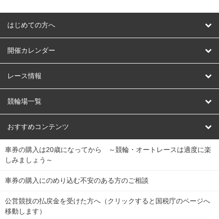
はじめての方へ
はじめての方へ
開催カレンダー
競輪
レース情報
オートレース
レース予想
競輪場一覧
競輪くじ
レース結果
北日本
函館競輪場
青森競輪場
いわき平競輪場
おすすめコンテンツ
車券の購入は20歳になってから ～競輪・オートレースは適度に楽
Dokanto!
キャリーオーバー一覧
関
競輪選手情報
弥彦競輪場
前橋競輪場
取手競輪場
宇都宮競輪場
しみましょう～
東
大宮競輪場
西武園競輪場
京王閣競輪場
立川競輪場
チャリロトプラザ
Perfecta Navi
車券の購入にのめり込む不安のある方のご相談
南
松戸競輪場
千葉競輪場
川崎競輪場
平塚競輪場
公営競技の払戻金を受けた方へ（クリックすると国税庁のページへ
netkeirin
関
移動します）
小田原競輪場
伊東競輪場
静岡競輪場
東