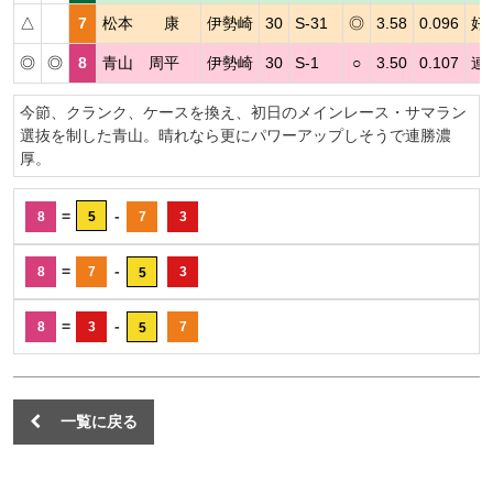
△
7
松本 康
伊勢崎
30
S-31
◎
3.58
0.096
好
◎
◎
8
青山 周平
伊勢崎
30
S-1
○
3.50
0.107
連
今節、クランク、ケースを換え、初日のメインレース・サマラン
選抜を制した青山。晴れなら更にパワーアップしそうで連勝濃
厚。
=
-
8
5
7
3
=
-
8
7
3
5
=
-
8
3
7
5
一覧に戻る