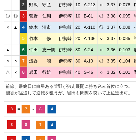
2
野沢 守弘
伊勢崎
10
A-213
○
3.37
0.078
序
◎
◎
3
菅野 仁翔
伊勢崎
10
B-61
◎
3.38
0.095
早
×
▲
4
鈴木 清市
伊勢崎
20
A-110
◎
3.37
0.088
イ
5
竹本 修
伊勢崎
20
A-136
○
3.37
0.085
試
▲
6
仲田 恵一朗
伊勢崎
30
A-24
○
3.36
0.103
展
○
○
7
浅香 潤
伊勢崎
30
A-19
◎
3.35
0.104
軌
△
×
8
岩田 行雄
伊勢崎
40
S-46
○
3.32
0.101
間
前節、最終日に白星ある菅野が独走展開に持ち込み首位に立つ。
淺香が猛追して逆転を狙うが、岩田も間隙を突いて上位進出可。
=
-
3
7
8
4
=
-
3
8
7
4