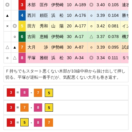
◎
3
木部 匡作
伊勢崎
10
A-189
◎
3.40
0.105
速攻
▲
4
西川 頼臣
浜 松
10
A-176
○
3.39
0.104
勝ち
×
◎
5
田方 秀和
山 陽
20
A-177
○
3.42
0.081
イン
○
6
吉田 恵輔
伊勢崎
30
A-17
△
3.37
0.078
機力
△
▲
7
大月 渉
伊勢崎
30
A-87
○
3.39
0.095
試走
○
△
8
平塚 雅樹
浜 松
30
A-34
◎
3.34
0.111
Ｓで
Ｆ持ちでもスタート悪くない木部が10線中枠から抜け出して押し
切る。平塚が逆転一番手だが、気配悪くない大月も巻き返す。
=
-
3
8
7
5
=
-
3
7
8
5
=
-
3
5
8
7