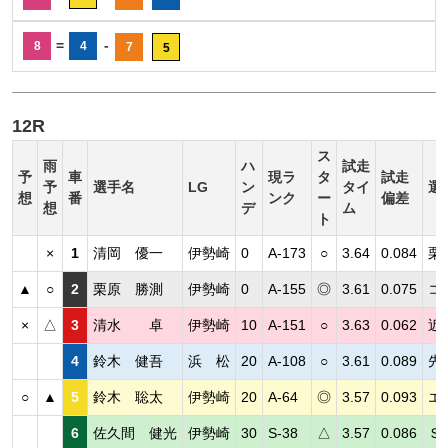
=
-
8
4
7
5
12R
ス
雨
ハ
試走
予
車
現ラ
タ
試走
予
選手名
LG
ン
タイ
選
想
番
ンク
ー
偏差
想
デ
ム
ト
×
1
清岡 優一
伊勢崎
0
A-173
○
3.64
0.084
栗
▲
○
2
栗原 勝測
伊勢崎
0
A-155
◎
3.61
0.075
コ
×
△
3
清水 卓
伊勢崎
10
A-151
○
3.63
0.062
近
4
鈴木 健吾
浜 松
20
A-108
○
3.61
0.089
先
○
▲
5
鈴木 聡太
伊勢崎
20
A-64
◎
3.57
0.093
エ
6
佐久間 健光
伊勢崎
30
S-38
△
3.57
0.086
Ｓ