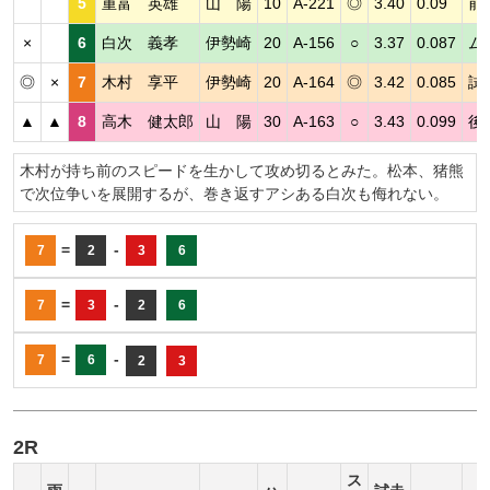
5
重富 英雄
山 陽
10
A-221
◎
3.40
0.09
前
×
6
白次 義孝
伊勢崎
20
A-156
○
3.37
0.087
ム
◎
×
7
木村 享平
伊勢崎
20
A-164
◎
3.42
0.085
試
▲
▲
8
高木 健太郎
山 陽
30
A-163
○
3.43
0.099
後
木村が持ち前のスピードを生かして攻め切るとみた。松本、猪熊
で次位争いを展開するが、巻き返すアシある白次も侮れない。
=
-
7
2
3
6
=
-
7
3
2
6
=
-
7
6
2
3
2R
ス