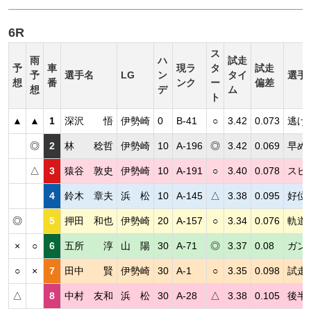
6R
ス
雨
ハ
試走
予
車
現ラ
タ
試走
予
選手名
LG
ン
タイ
選手
想
番
ンク
ー
偏差
想
デ
ム
ト
▲
▲
1
深沢 悟
伊勢崎
0
B-41
○
3.42
0.073
逃げ
◎
2
林 稔哲
伊勢崎
10
A-196
◎
3.42
0.069
早め
△
3
猿谷 敦史
伊勢崎
10
A-191
○
3.40
0.078
スピ
4
鈴木 章夫
浜 松
10
A-145
△
3.38
0.095
好位
◎
5
押田 和也
伊勢崎
20
A-157
○
3.34
0.076
軌道
×
○
6
五所 淳
山 陽
30
A-71
◎
3.37
0.08
ガン
○
×
7
田中 賢
伊勢崎
30
A-1
○
3.35
0.098
試走
△
8
中村 友和
浜 松
30
A-28
△
3.38
0.105
後半