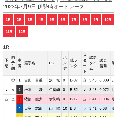
2023年7月9日 伊勢崎オートレース
1R
2R
3R
4R
5R
6R
7R
8R
9R
10R
11R
12R
1R
ス
雨
ハ
試走
予
車
現ラ
タ
試走
予
選手名
LG
ン
タイ
選
想
番
ンク
ー
偏差
想
デ
ム
ト
◎
1
吉田 富重
浜 松
0
B-87
◎
3.45
0.089
ど
○
○
2
松本 渉
伊勢崎
0
B-52
○
3.43
0.072
し
△
△
3
猪熊 龍太
伊勢崎
0
B-17
△
3.41
0.094
逃
4
日室 志郎
山 陽
10
B-8
○
3.41
0.08
試