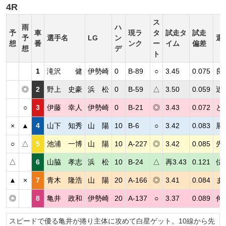
4R
ス
雨
ハ
予
車
現ラ
タ
試走タ
試走
予
選手名
LG
ン
選
想
番
ンク
ー
イム
偏差
想
デ
ト
1
滝沢 健
伊勢崎
0
B-89
○
3.45
0.075
良
◎
2
野上 史豪
浜 松
0
B-59
△
3.50
0.059
近
○
3
伊藤 幸人
伊勢崎
0
B-21
◎
3.43
0.072
ど
×
▲
4
山下 知秀
山 陽
10
B-6
○
3.42
0.083
展
○
△
5
池浦 一博
山 陽
10
A-227
◎
3.42
0.085
先
△
6
山脇 孝志
浜 松
10
B-24
△
再3.43
0.121
位
▲
×
7
青木 隆浩
山 陽
20
A-166
◎
3.41
0.084
ま
◎
8
亀井 政和
伊勢崎
20
A-137
○
3.37
0.089
伸
スピードで優る亀井が捲り主体に攻めて白星ゲット。10線から先