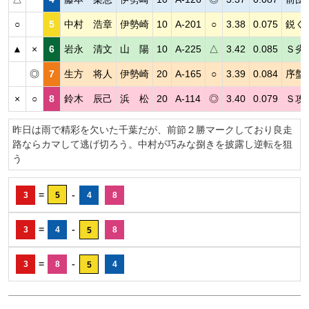
○
5
中村 浩章
伊勢崎
10
A-201
○
3.38
0.075
鋭く
▲
×
6
岩永 清文
山 陽
10
A-225
△
3.42
0.085
Ｓ劣
◎
7
生方 将人
伊勢崎
20
A-165
○
3.39
0.084
序盤
×
○
8
鈴木 辰己
浜 松
20
A-114
◎
3.40
0.079
Ｓ攻
昨日は雨で精彩を欠いた千葉だが、前節２勝マークしており良走
路ならカマして逃げ切ろう。中村が巧みな捌きを披露し逆転を狙
う
=
-
3
5
4
8
=
-
3
4
8
5
=
-
3
8
4
5