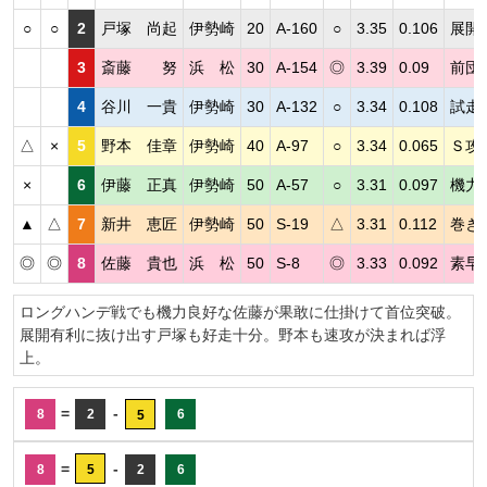
○
○
2
戸塚 尚起
伊勢崎
20
A-160
○
3.35
0.106
展開
3
斎藤 努
浜 松
30
A-154
◎
3.39
0.09
前団
4
谷川 一貴
伊勢崎
30
A-132
○
3.34
0.108
試走
△
×
5
野本 佳章
伊勢崎
40
A-97
○
3.34
0.065
Ｓ攻
×
6
伊藤 正真
伊勢崎
50
A-57
○
3.31
0.097
機力
▲
△
7
新井 恵匠
伊勢崎
50
S-19
△
3.31
0.112
巻き
◎
◎
8
佐藤 貴也
浜 松
50
S-8
◎
3.33
0.092
素早
ロングハンデ戦でも機力良好な佐藤が果敢に仕掛けて首位突破。
展開有利に抜け出す戸塚も好走十分。野本も速攻が決まれば浮
上。
=
-
8
2
6
5
=
-
8
5
2
6