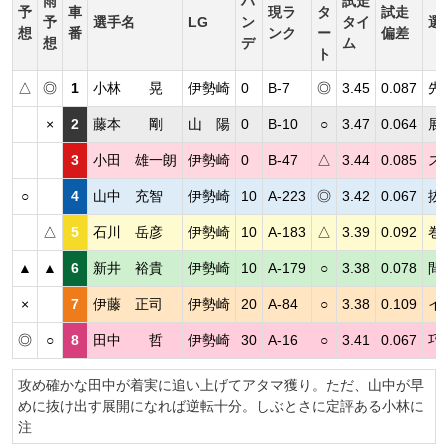
雨
ハ
試走
予
車
現ラ
タ
試走
予
選手名
LG
ン
タイ
選
想
番
ンク
ー
偏差
想
デ
ム
ト
△
◎
1
小林 晃
伊勢崎
0
B-7
◎
3.45
0.087
先
×
2
藤本 剛
山 陽
0
B-10
○
3.47
0.064
展
3
小田 雄一朗
伊勢崎
0
B-47
△
3.44
0.085
ス
○
4
山中 充智
伊勢崎
10
A-223
◎
3.42
0.067
抜
△
5
石川 岳彦
伊勢崎
10
A-183
△
3.39
0.092
巻
▲
▲
6
新井 裕貴
伊勢崎
10
A-179
○
3.38
0.078
間
×
7
伊藤 正司
伊勢崎
20
A-84
○
3.38
0.109
イ
◎
○
8
田中 哲
伊勢崎
30
A-16
○
3.41
0.067
巧
攻め確かな田中が着実に追い上げてアタマ獲り。ただ、山中が早
めに抜け出す展開になれば逆転十分。しぶとさに定評ある小林に
注