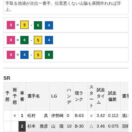
手取る池浦が次位一番手。位置悪くない山脇も展開作れれば浮
上。
=
-
8
5
6
4
=
-
8
6
4
5
=
-
8
4
6
5
5R
ス
雨
ハ
試走
予
車
現ラ
タ
試走
予
選手名
LG
ン
タイ
選手
想
番
ンク
ー
偏差
想
デ
ム
ト
×
1
松村 真
伊勢崎
0
B-63
○
3.42
0.112
逃げ
2
杉本 雅彦
山 陽
10
B-30
△
3.46
0.075
混戦