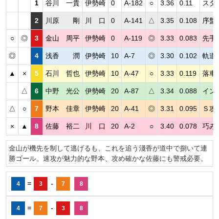
1
谷川 一貴
伊勢崎
0
A-182
○
3.36
0.11
スタ
2
川原 剛
川 口
0
A-141
△
3.35
0.108
序盤
○
◎
3
金山 周平
伊勢崎
0
A-119
◎
3.33
0.083
先手
◎
4
浅香 潤
伊勢崎
10
A-7
◎
3.30
0.102
軌道
▲
×
5
石川 哲也
伊勢崎
10
A-47
○
3.33
0.119
落車
△
6
中野 光公
伊勢崎
20
A-87
△
3.34
0.088
イン
△
○
7
野本 佳章
伊勢崎
20
A-41
◎
3.31
0.095
Ｓ攻
×
▲
8
佐藤 裕二
川 口
20
A-2
○
3.40
0.078
巧み
金山が機先を制して逃げるも、これを追う淺香が道中で捌いて連
勝ゴール。速攻が魅力的な野本、攻め確かな佐藤にも警戒必要。
=
-
4
3
7
8
=
-
4
7
3
8