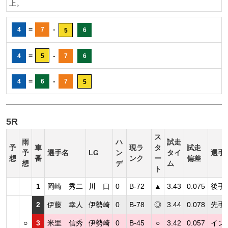
上。
=
-
4
7
6
5
=
-
4
5
7
6
=
-
4
6
7
5
5R
ス
雨
ハ
試走
予
車
現ラ
タ
試走
予
選手名
LG
ン
タイ
選手
想
番
ンク
ー
偏差
想
デ
ム
ト
1
岡崎 秀二
川 口
0
B-72
▲
3.43
0.075
後手
2
伊藤 幸人
伊勢崎
0
B-78
◎
3.44
0.078
先手
○
3
米里 信秀
伊勢崎
0
B-45
○
3.42
0.057
イン