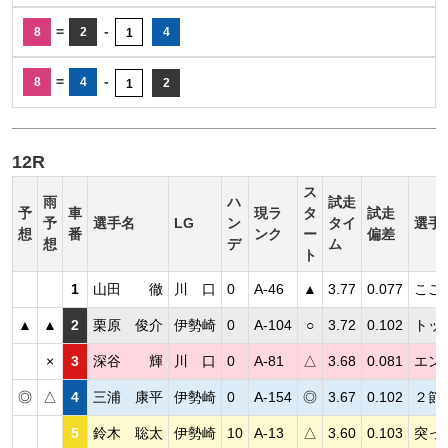
=
-
8
2
4
1
=
-
8
4
2
1
12R
ス
雨
ハ
試走
予
車
現ラ
タ
試走
予
選手名
LG
ン
タイ
選手
想
番
ンク
ー
偏差
想
デ
ム
ト
1
山田 徹
川 口
0
A-46
▲
3.77
0.077
ここ
▲
▲
2
栗原 俊介
伊勢崎
0
A-104
○
3.72
0.102
トッ
×
3
深谷 輝
川 口
0
A-81
△
3.68
0.081
エン
◎
△
4
三浦 康平
伊勢崎
0
A-154
◎
3.67
0.102
２節
5
鈴木 聡太
伊勢崎
10
A-13
△
3.60
0.103
突っ