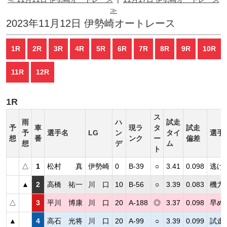
≫
2023年11月12日 伊勢崎オートレース
1R
2R
3R
4R
5R
6R
7R
8R
9R
10R
11R
12R
1R
ス
雨
ハ
試走
予
車
現ラ
タ
試走
予
選手名
LG
ン
タイ
選手
想
番
ンク
ー
偏差
想
デ
ム
ト
△
1
松村 真
伊勢崎
0
B-39
○
3.41
0.098
逃げ
▲
2
高橋 祐一
川 口
10
B-56
○
3.39
0.083
機力
△
3
平川 博康
川 口
20
A-188
◎
3.37
0.098
早め
▲
4
高石 光将
川 口
20
A-99
○
3.39
0.099
試走