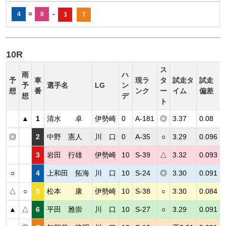
=
-
4
8
3
7
10R
ス
雨
ハ
予
車
現ラ
タ
試走タ
試走
予
選手名
LG
ン
想
番
ンク
ー
イム
偏差
想
デ
ト
▲
1
清水 卓
伊勢崎
0
A-181
◎
3.37
0.08
◎
2
中野 憲人
川 口
0
A-35
○
3.29
0.096
3
岩田 行雄
伊勢崎
10
S-39
△
3.32
0.093
○
4
上和田 拓海
川 口
10
S-24
◎
3.30
0.091
△
○
5
松本 康
伊勢崎
10
S-38
○
3.30
0.084
▲
△
6
平田 雅崇
川 口
10
S-27
○
3.29
0.091