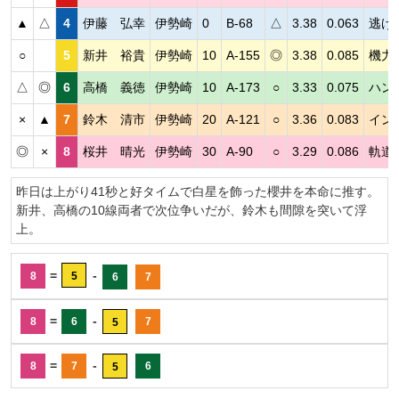
▲
△
4
伊藤 弘幸
伊勢崎
0
B-68
△
3.38
0.063
逃げ
○
5
新井 裕貴
伊勢崎
10
A-155
◎
3.38
0.085
機力
△
◎
6
高橋 義徳
伊勢崎
10
A-173
○
3.33
0.075
ハン
×
▲
7
鈴木 清市
伊勢崎
20
A-121
○
3.36
0.083
イン
◎
×
8
桜井 晴光
伊勢崎
30
A-90
○
3.29
0.086
軌道
昨日は上がり41秒と好タイムで白星を飾った櫻井を本命に推す。
新井、高橋の10線両者で次位争いだが、鈴木も間隙を突いて浮
上。
=
-
8
5
6
7
=
-
8
6
7
5
=
-
8
7
6
5