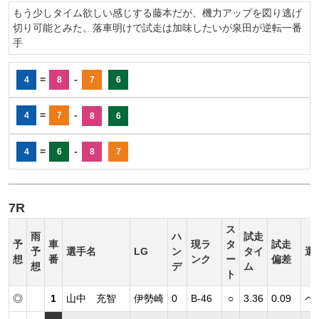
もう少しタイム欲しい感じする藤本だが、機力アップを図り逃げ
切り可能とみた。落車明けで試走は加味したいが泉田が逆転一番
手
=
-
4
8
7
6
=
-
4
7
8
6
=
-
4
6
8
7
7R
ス
雨
ハ
試走
予
車
現ラ
タ
試走
予
選手名
LG
ン
タイ
選
想
番
ンク
ー
偏差
想
デ
ム
ト
◎
1
山中 充智
伊勢崎
0
B-46
○
3.36
0.09
ペ