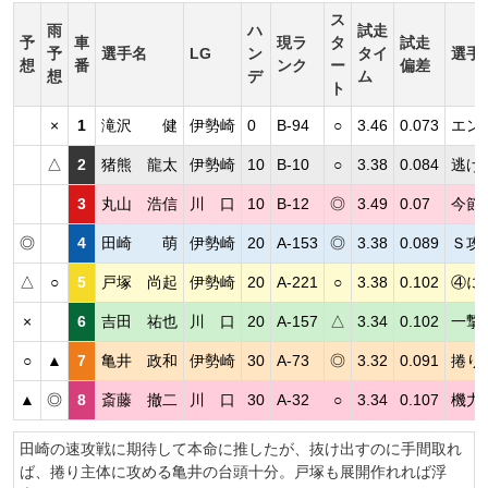
ス
雨
ハ
試走
予
車
現ラ
タ
試走
予
選手名
LG
ン
タイ
選手
想
番
ンク
ー
偏差
想
デ
ム
ト
×
1
滝沢 健
伊勢崎
0
B-94
○
3.46
0.073
エン
△
2
猪熊 龍太
伊勢崎
10
B-10
○
3.38
0.084
逃げ
3
丸山 浩信
川 口
10
B-12
◎
3.49
0.07
今節
◎
4
田崎 萌
伊勢崎
20
A-153
◎
3.38
0.089
Ｓ攻
△
○
5
戸塚 尚起
伊勢崎
20
A-221
○
3.38
0.102
④に
×
6
吉田 祐也
川 口
20
A-157
△
3.34
0.102
一撃
○
▲
7
亀井 政和
伊勢崎
30
A-73
◎
3.32
0.091
捲り
▲
◎
8
斎藤 撤二
川 口
30
A-32
○
3.34
0.107
機力
田崎の速攻戦に期待して本命に推したが、抜け出すのに手間取れ
ば、捲り主体に攻める亀井の台頭十分。戸塚も展開作れれば浮