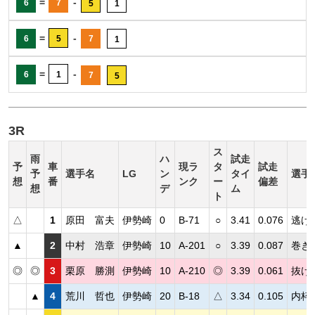
=
-
6
7
5
1
=
-
6
5
7
1
=
-
6
1
7
5
3R
ス
雨
ハ
試走
予
車
現ラ
タ
試走
予
選手名
LG
ン
タイ
選手
想
番
ンク
ー
偏差
想
デ
ム
ト
△
1
原田 富夫
伊勢崎
0
B-71
○
3.41
0.076
逃げ
▲
2
中村 浩章
伊勢崎
10
A-201
○
3.39
0.087
巻き
◎
◎
3
栗原 勝測
伊勢崎
10
A-210
◎
3.39
0.061
抜け
▲
4
荒川 哲也
伊勢崎
20
B-18
△
3.34
0.105
内枠