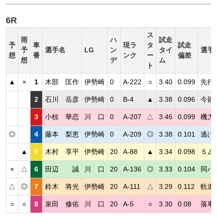
6R
ス
雨
ハ
試走
予
車
現ラ
タ
試走
予
選手名
LG
ン
タイ
選手
想
番
ンク
ー
偏差
想
デ
ム
ト
▲
×
1
木部 匡作
伊勢崎
0
A-222
○
3.40
0.099
先行
2
石川 岳彦
伊勢崎
0
B-4
▲
3.38
0.096
今節
3
小椋 華恋
川 口
0
A-207
△
3.46
0.099
機力
◎
4
藤本 梨恵
伊勢崎
0
A-209
◎
3.38
0.101
逃げ
▲
5
木村 享平
伊勢崎
20
A-88
▲
3.34
0.098
Ｓム
×
△
6
田辺 誠
川 口
20
A-136
◎
3.33
0.104
同ハ
△
◎
7
鈴木 将光
伊勢崎
20
A-111
△
3.29
0.112
軌道
○
○
8
泉田 修佑
川 口
20
A-5
○
3.30
0.08
落車