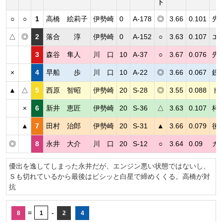
ト
○
○
1
高橋 絵莉子
伊勢崎
0
A-178
◎
3.66
0.101
先
△
◎
2
落合 淳
伊勢崎
0
A-152
○
3.63
0.107
エ
3
森谷 隼人
川 口
10
A-37
○
3.67
0.076
先
×
4
早船 歩
川 口
10
A-22
◎
3.66
0.067
鋭
▲
△
5
西原 智昭
伊勢崎
20
S-28
◎
3.55
0.088
ト
×
6
新井 恵匠
伊勢崎
20
S-36
△
3.63
0.107
枠
▲
7
田村 治郎
伊勢崎
20
S-31
▲
3.66
0.079
後
◎
8
永井 大介
川 口
20
S-12
○
3.64
0.09
カ
優出を逸してしまった永井だが、エンジン悪い状態ではないし、
Ｓも切れているから最後はビシッと白星で締めくくる。高橋が対
抗
=
-
8
1
2
4