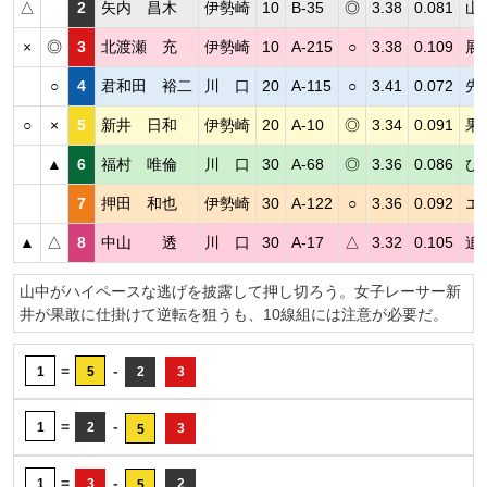
△
2
矢内 昌木
伊勢崎
10
B-35
◎
3.38
0.081
山
×
◎
3
北渡瀬 充
伊勢崎
10
A-215
○
3.38
0.109
展
○
4
君和田 裕二
川 口
20
A-115
○
3.41
0.072
先
○
×
5
新井 日和
伊勢崎
20
A-10
◎
3.34
0.091
果
▲
6
福村 唯倫
川 口
30
A-68
◎
3.36
0.086
ひ
7
押田 和也
伊勢崎
30
A-122
○
3.36
0.092
エ
▲
△
8
中山 透
川 口
30
A-17
△
3.32
0.105
追
山中がハイペースな逃げを披露して押し切ろう。女子レーサー新
井が果敢に仕掛けて逆転を狙うも、10線組には注意が必要だ。
=
-
1
5
2
3
=
-
1
2
3
5
=
-
1
3
2
5