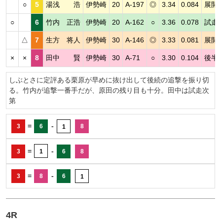
○
5
湯浅 浩
伊勢崎
20
A-197
◎
3.34
0.084
展開
○
6
竹内 正浩
伊勢崎
20
A-162
○
3.36
0.078
試走
△
7
生方 将人
伊勢崎
30
A-146
◎
3.33
0.081
展開
×
×
8
田中 賢
伊勢崎
30
A-71
○
3.30
0.104
後半
しぶとさに定評ある栗原が早めに抜け出して後続の追撃を振り切
る。竹内が追撃一番手だが、原田の残り目も十分。田中は試走次
第
=
-
3
6
8
1
=
-
3
1
6
8
=
-
3
8
6
1
4R