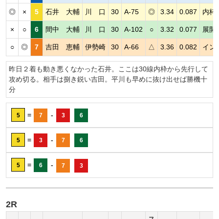
◎
×
5
石井 大輔
川 口
30
A-75
◎
3.34
0.087
内枠
×
○
6
間中 大輔
川 口
30
A-102
○
3.32
0.077
展開
○
◎
7
吉田 恵輔
伊勢崎
30
A-66
△
3.36
0.082
イン
昨日２着も動き悪くなかった石井。ここは30線内枠から先行して
攻め切る。相手は捌き鋭い吉田。平川も早めに抜け出せば勝機十
分
=
-
5
7
3
6
=
-
5
3
7
6
=
-
5
6
7
3
2R
ス