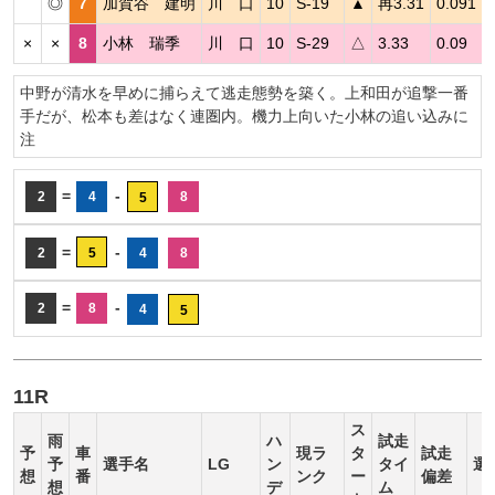
◎
7
加賀谷 建明
川 口
10
S-19
▲
再3.31
0.091
×
×
8
小林 瑞季
川 口
10
S-29
△
3.33
0.09
中野が清水を早めに捕らえて逃走態勢を築く。上和田が追撃一番
手だが、松本も差はなく連圏内。機力上向いた小林の追い込みに
注
=
-
2
4
8
5
=
-
2
5
4
8
=
-
2
8
4
5
11R
ス
雨
ハ
試走
予
車
現ラ
タ
試走
予
選手名
LG
ン
タイ
選
想
番
ンク
ー
偏差
想
デ
ム