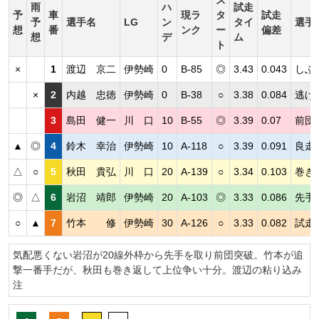
雨
ハ
試走
予
車
現ラ
タ
試走
予
選手名
LG
ン
タイ
選手
想
番
ンク
ー
偏差
想
デ
ム
ト
×
1
渡辺 京二
伊勢崎
0
B-85
◎
3.43
0.043
しぶ
×
2
内越 忠徳
伊勢崎
0
B-38
○
3.38
0.084
逃げ
3
島田 健一
川 口
10
B-55
◎
3.39
0.07
前団
▲
◎
4
鈴木 幸治
伊勢崎
10
A-118
○
3.39
0.091
良走
△
○
5
秋田 貴弘
川 口
20
A-139
○
3.34
0.103
巻き
◎
△
6
岩沼 靖郎
伊勢崎
20
A-103
◎
3.33
0.086
先手
○
▲
7
竹本 修
伊勢崎
30
A-126
○
3.33
0.082
試走
気配悪くない岩沼が20線外枠から先手を取り前団突破。竹本が追
撃一番手だが、秋田も巻き返して上位争い十分。渡辺の粘り込み
注