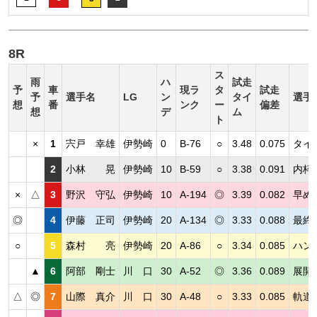
8R
ス
雨
ハ
試走
予
車
現ラ
タ
試走
予
選手名
LG
ン
タイ
選手
想
番
ンク
ー
偏差
想
デ
ム
ト
×
1
宍戸 幸雄
伊勢崎
0
B-76
○
3.48
0.075
タイ
2
小林 晃
伊勢崎
10
B-59
○
3.38
0.091
内枠
×
△
3
野沢 守弘
伊勢崎
10
A-194
◎
3.39
0.082
早め
◎
4
伊藤 正司
伊勢崎
20
A-134
◎
3.33
0.088
最終
○
5
森村 亮
伊勢崎
20
A-86
○
3.34
0.085
ハン
▲
6
阿部 剛士
川 口
30
A-52
◎
3.36
0.089
展開
△
◎
7
山際 真介
川 口
30
A-48
○
3.33
0.085
軌道