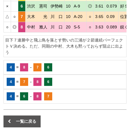
×
6
渋沢 憲司
伊勢崎
10
A-9
◎
3.61
0.079
好Ｓ
△
○
7
大木 光
川 口
10
A-20
○
3.65
0.09
位置
○
◎
8
中村 雅人
川 口
20
S-5
○
3.63
0.089
鋭く
目下７連勝中と飛ぶ鳥を落とす勢いの三浦が２節連続パーフェク
トＶ決める。ただ、同期の中村、大木も黙っておらず阻止に出よ
う
=
-
4
8
7
6
=
-
4
7
8
6
=
-
4
6
8
7
一覧に戻る