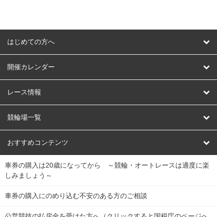
はじめての方へ
はじめての方へ
開催カレンダー
競輪
レース情報
オートレース
レース予想
競輪場一覧
競輪くじ
レース結果
北日本
函館競輪場
青森競輪場
いわき平競輪場
おすすめコンテンツ
車券の購入は20歳になってから ～競輪・オートレースは適度に楽
Dokanto!
キャリーオーバー一覧
関
競輪選手情報
弥彦競輪場
前橋競輪場
取手競輪場
宇都宮競輪場
しみましょう～
東
大宮競輪場
西武園競輪場
京王閣競輪場
立川競輪場
チャリロトプラザ
Perfecta Navi
車券の購入にのめり込む不安のある方のご相談
南
松戸競輪場
千葉競輪場
川崎競輪場
平塚競輪場
公営競技の払戻金を受けた方へ（クリックすると国税庁のページへ