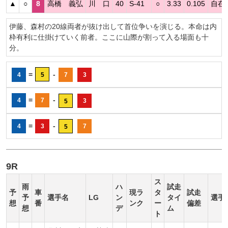
▲
○
8
高橋 義弘
川 口
40
S-41
○
3.33
0.105
自在
伊藤、森村の20線両者が抜け出して首位争いを演じる。本命は内
枠有利に仕掛けていく前者。ここに山際が割って入る場面も十
分。
=
-
4
5
7
3
=
-
4
7
3
5
=
-
4
3
7
5
9R
ス
雨
ハ
試走
予
車
現ラ
タ
試走
予
選手名
LG
ン
タイ
選手
想
番
ンク
ー
偏差
想
デ
ム
ト