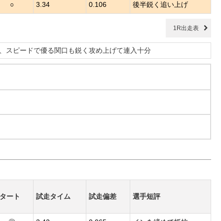
○
3.34
0.106
後半鋭く追い上げ
1R出走表
、スピードで優る関口も鋭く攻め上げて連入十分
タート
試走タイム
試走偏差
選手短評