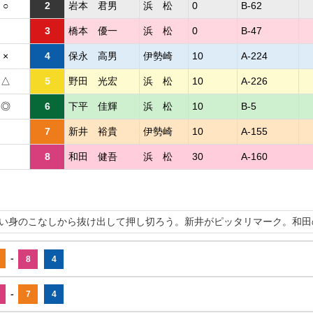
○
2
岩本 君男
浜 松
0
B-62
3
橋本 優一
浜 松
0
B-47
×
4
保永 高男
伊勢崎
10
A-224
△
5
野田 光宏
浜 松
10
A-226
◎
6
下平 佳輝
浜 松
10
B-5
7
新井 裕貴
伊勢崎
10
A-155
8
和田 健吾
浜 松
30
A-160
い身のこなしから抜け出して押し切ろう。新井がピッタリマーク。和田
-
8
4
-
7
4