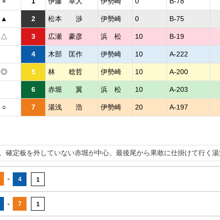
×
1
伊藤 幸人
伊勢崎
0
B-78
▲
2
松本 渉
伊勢崎
0
B-75
△
3
広瀬 豪彦
浜 松
10
B-19
4
木部 匡作
伊勢崎
10
A-222
◎
5
林 稔哲
伊勢崎
10
A-200
6
赤堀 翼
浜 松
10
A-203
○
7
湯浅 浩
伊勢崎
20
A-197
、確定板を外していない赤堀が中心。最後尾から果敢に仕掛けて行く湯
-
4
1
-
7
1