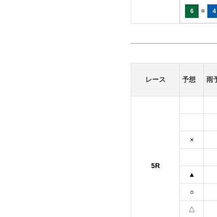
=
6
4
レース
予想
雨
×
5R
▲
○
△