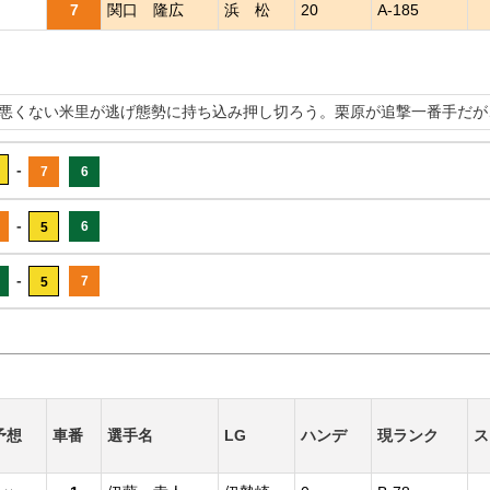
7
関口 隆広
浜 松
20
A-185
悪くない米里が逃げ態勢に持ち込み押し切ろう。栗原が追撃一番手だが
-
7
6
-
6
5
-
7
5
予想
車番
選手名
LG
ハンデ
現ランク
ス