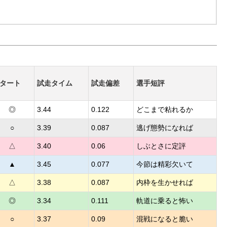
タート
試走タイム
試走偏差
選手短評
◎
3.44
0.122
どこまで粘れるか
○
3.39
0.087
逃げ態勢になれば
△
3.40
0.06
しぶとさに定評
▲
3.45
0.077
今節は精彩欠いて
△
3.38
0.087
内枠を生かせれば
◎
3.34
0.111
軌道に乗ると怖い
○
3.37
0.09
混戦になると脆い