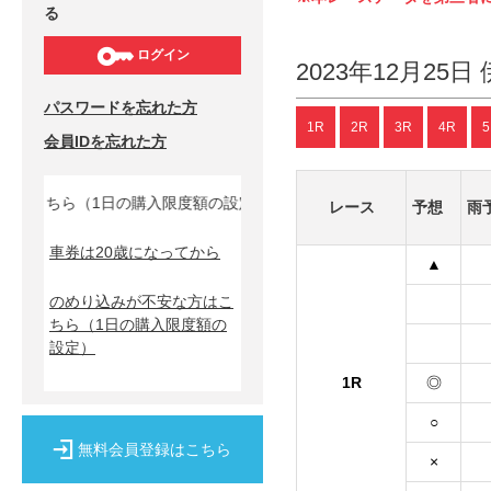
る
ログイン
2023年12月25
パスワードを忘れた方
1R
2R
3R
4R
5
会員IDを忘れた方
ちら（1日の購入限度額の設定）↓
レース
予想
雨
車券は20歳になってから
▲
のめり込みが不安な方はこ
ちら
（1日の購入限度額の
設定）
1R
◎
○
無料会員登録はこちら
×