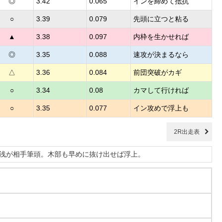
◎
3.42
0.065
インを締めて抵抗
○
3.39
0.079
先頭に立つと粘る
▲
3.38
0.097
内枠を生かせれば
◎
3.35
0.088
速攻が決まるなら
△
3.36
0.084
前団突破がカギ
○
3.34
0.08
カマして行ければ
○
3.35
0.077
イン攻めで浮上も
2R出走表
浅が相手筆頭。木部も早めに抜け出せば浮上。