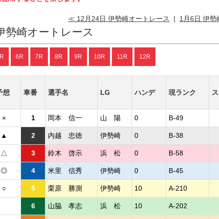
≪ 12月24日 伊勢崎オートレース
|
1月6日 伊
日 伊勢崎オートレース
R
6R
7R
8R
9R
10R
11R
12R
予想
車番
選手名
LG
ハンデ
現ランク
ス
×
1
岡本 信一
山 陽
0
B-49
▲
2
内越 忠徳
伊勢崎
0
B-38
△
3
鈴木 啓示
浜 松
0
B-58
◎
4
米里 信秀
伊勢崎
0
B-45
○
5
栗原 勝測
伊勢崎
10
A-210
6
山脇 孝志
浜 松
10
A-202