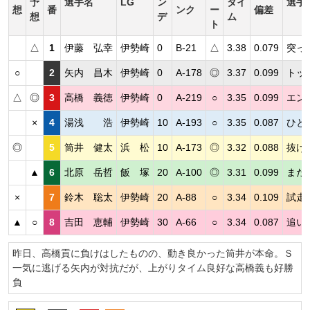
予
選手名
LG
ン
タイ
選手
想
番
ンク
ー
偏差
想
デ
ム
ト
△
1
伊藤 弘幸
伊勢崎
0
B-21
△
3.38
0.079
突っ
○
2
矢内 昌木
伊勢崎
0
A-178
◎
3.37
0.099
トッ
△
◎
3
高橋 義徳
伊勢崎
0
A-219
○
3.35
0.099
エン
×
4
湯浅 浩
伊勢崎
10
A-193
○
3.35
0.087
ひと
◎
5
筒井 健太
浜 松
10
A-173
◎
3.32
0.088
抜け
▲
6
北原 岳哲
飯 塚
20
A-100
◎
3.31
0.099
まだ
×
7
鈴木 聡太
伊勢崎
20
A-88
○
3.34
0.109
試走
▲
○
8
吉田 恵輔
伊勢崎
30
A-66
○
3.34
0.087
追い
昨日、高橋貢に負けはしたものの、動き良かった筒井が本命。Ｓ
一気に逃げる矢内が対抗だが、上がりタイム良好な高橋義も好勝
負