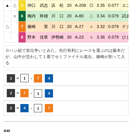
▲
△
5
仲口 武志
浜 松
20
A-208
◎
3.35
0.077
エン
○
6
梅内 幹雄
川 口
20
A-80
△
3.34
0.079
試走
△
7
篠崎 実
川 口
20
A-27
○
3.32
0.079
テク
8
野本 佳章
伊勢崎
30
A-23
○
3.36
0.079
ひと
０ハン組で首位争いとみた。先行有利にレースを運ぶのは藤本だ
が、山中が交わして１着でセミファイナル進出。篠崎が割って入
る
=
-
2
1
7
4
=
-
2
7
4
1
=
-
2
4
7
1
8R