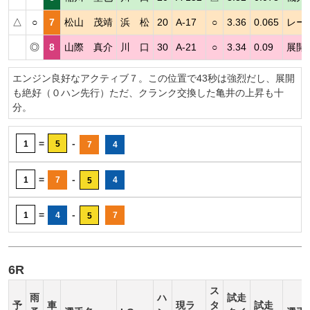
△
○
7
松山 茂靖
浜 松
20
A-17
○
3.36
0.065
レー
◎
8
山際 真介
川 口
30
A-21
○
3.34
0.09
展開
エンジン良好なアクティブ７。この位置で43秒は強烈だし、展開
も絶好（０ハン先行）ただ、クランク交換した亀井の上昇も十
分。
=
-
1
5
7
4
=
-
1
7
4
5
=
-
1
4
7
5
6R
ス
雨
ハ
試走
予
車
現ラ
タ
試走