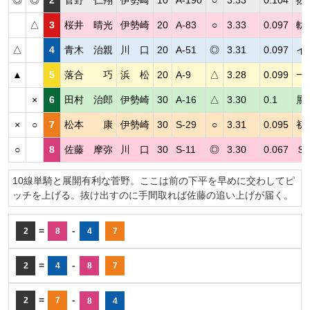
△
3
桜井 晴光
伊勢崎
20
A-83
○
3.33
0.097
軌
△
4
青木 治親
川 口
20
A-51
◎
3.31
0.097
イ
▲
5
落合 巧
浜 松
20
A-9
△
3.28
0.099
一
×
6
田村 治郎
伊勢崎
30
A-16
△
3.30
0.1
展
×
○
7
松本 康
伊勢崎
30
S-29
○
3.31
0.095
初
○
8
佐藤 摩弥
川 口
30
S-11
◎
3.30
0.067
Ｓ
10線単騎と展開有利な菅野。ここは前の下平を早めに交わしてピ
ッチを上げる。抜け出すのに手間取れば佐藤の追い上げが届く。
=
-
2
8
4
7
=
-
2
4
8
7
=
-
2
7
8
4