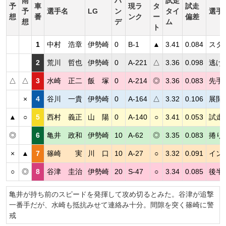
雨
ハ
試走
予
車
現ラ
タ
試走
予
選手名
LG
ン
タイ
選手
想
番
ンク
ー
偏差
想
デ
ム
ト
1
中村 浩章
伊勢崎
0
B-1
▲
3.41
0.084
スタ
2
荒川 哲也
伊勢崎
0
A-221
△
3.36
0.098
逃げ
△
△
3
水崎 正二
飯 塚
0
A-214
◎
3.36
0.083
先手
×
4
谷川 一貴
伊勢崎
0
A-164
△
3.32
0.106
展開
▲
○
5
西村 義正
山 陽
0
A-140
○
3.41
0.053
試走
◎
6
亀井 政和
伊勢崎
10
A-62
◎
3.35
0.083
捲り
×
▲
7
篠崎 実
川 口
10
A-27
○
3.32
0.091
イン
○
◎
8
谷津 圭治
伊勢崎
20
S-47
○
3.34
0.085
後半
亀井が持ち前のスピードを発揮して攻め切るとみた。谷津が追撃
一番手だが、水崎も抵抗みせて連絡み十分。間隙を突く篠崎に警
戒