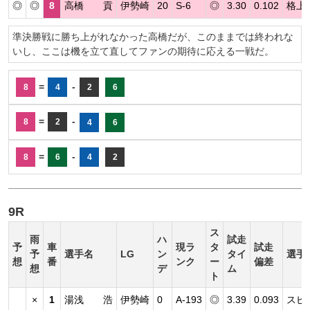
◎
◎
8
高橋 貢
伊勢崎
20
S-6
◎
3.30
0.102
格上
準決勝戦に勝ち上がれなかった高橋だが、このままでは終われな
いし、ここは機を立て直してファンの期待に応える一戦だ。
=
-
8
4
2
6
=
-
8
2
4
6
=
-
8
6
4
2
9R
ス
雨
ハ
試走
予
車
現ラ
タ
試走
予
選手名
LG
ン
タイ
選手
想
番
ンク
ー
偏差
想
デ
ム
ト
×
1
湯浅 浩
伊勢崎
0
A-193
◎
3.39
0.093
スピ