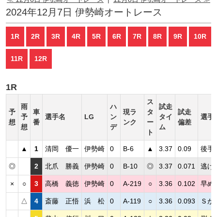
2024年12月7日 伊勢崎オートレース
1R
2R
3R
4R
5R
6R
7R
8R
9R
10R
11R
12R
1R
ス
雨
ハ
試走
予
車
現ラ
タ
試走
予
選手名
LG
ン
タイ
選手
想
番
ンク
ー
偏差
想
デ
ム
ト
▲
1
清岡 優一
伊勢崎
0
B-6
▲
3.37
0.09
後手
◎
2
北爪 勝義
伊勢崎
0
B-10
◎
3.37
0.071
逃げ
×
○
3
高橋 義徳
伊勢崎
0
A-219
○
3.36
0.102
早め
△
4
斎藤 正悟
浜 松
0
A-119
○
3.36
0.093
Ｓが