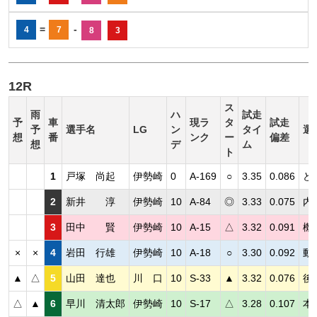
=
-
4
7
8
3
12R
ス
雨
ハ
試走
予
車
現ラ
タ
試走
予
選手名
LG
ン
タイ
選
想
番
ンク
ー
偏差
想
デ
ム
ト
1
戸塚 尚起
伊勢崎
0
A-169
○
3.35
0.086
ど
2
新井 淳
伊勢崎
10
A-84
◎
3.33
0.075
内
3
田中 賢
伊勢崎
10
A-15
△
3.32
0.091
機
×
×
4
岩田 行雄
伊勢崎
10
A-18
○
3.30
0.092
動
▲
△
5
山田 達也
川 口
10
S-33
▲
3.32
0.076
後
△
▲
6
早川 清太郎
伊勢崎
10
S-17
△
3.28
0.107
本