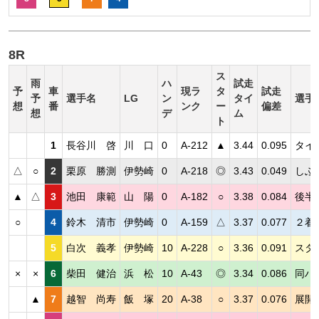
8R
ス
雨
ハ
試走
予
車
現ラ
タ
試走
予
選手名
LG
ン
タイ
選手
想
番
ンク
ー
偏差
想
デ
ム
ト
1
長谷川 啓
川 口
0
A-212
▲
3.44
0.095
タイ
△
○
2
栗原 勝測
伊勢崎
0
A-218
◎
3.43
0.049
しぶ
▲
△
3
池田 康範
山 陽
0
A-182
○
3.38
0.084
後半
○
4
鈴木 清市
伊勢崎
0
A-159
△
3.37
0.077
２着
5
白次 義孝
伊勢崎
10
A-228
○
3.36
0.091
スタ
×
×
6
柴田 健治
浜 松
10
A-43
◎
3.34
0.086
同ハ
▲
7
越智 尚寿
飯 塚
20
A-38
○
3.37
0.076
展開