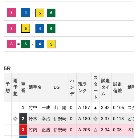
=
-
8
4
6
5
=
-
8
5
4
6
=
-
8
6
4
5
5R
ス
雨
ハ
試走
予
車
現ラ
タ
試走
予
選手名
LG
ン
タイ
選手
想
番
ンク
ー
偏差
想
デ
ム
ト
1
竹中 一成
山 陽
0
A-187
▲
3.43
0.105
スタ
◎
2
鈴木 幸治
伊勢崎
0
A-180
◎
3.37
0.113
どこ
3
竹内 正浩
伊勢崎
0
A-206
△
3.34
0.08
Ｓ行