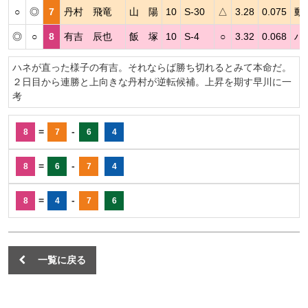
○
◎
7
丹村 飛竜
山 陽
10
S-30
△
3.28
0.075
動
◎
○
8
有吉 辰也
飯 塚
10
S-4
○
3.32
0.068
ハ
ハネが直った様子の有吉。それならば勝ち切れるとみて本命だ。
２日目から連勝と上向きな丹村が逆転候補。上昇を期す早川に一
考
=
-
8
7
6
4
=
-
8
6
7
4
=
-
8
4
7
6
一覧に戻る