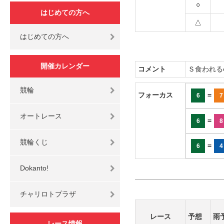
○
はじめての方へ
△
はじめての方へ
開催カレンダー
コメント
Ｓ食われる
競輪
フォーカス
=
6
7
オートレース
=
6
8
競輪くじ
=
6
4
Dokanto!
チャリロトプラザ
レース
予想
雨
レース情報