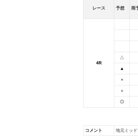
レース
予想
雨
△
4R
▲
×
○
◎
コメント
地元ミッド