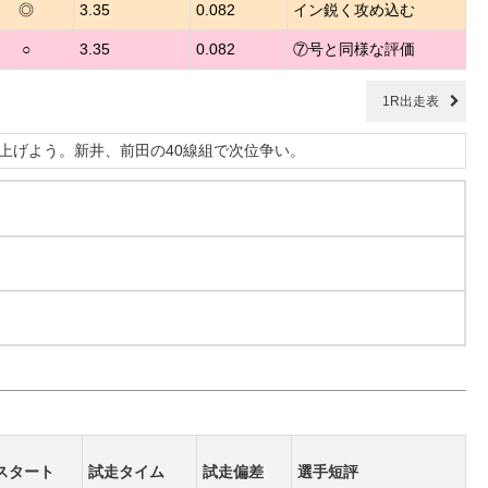
◎
3.35
0.082
イン鋭く攻め込む
○
3.35
0.082
⑦号と同様な評価
1R出走表
上げよう。新井、前田の40線組で次位争い。
スタート
試走タイム
試走偏差
選手短評