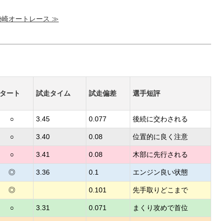
伊勢崎オートレース ≫
タート
試走タイム
試走偏差
選手短評
○
3.45
0.077
後続に交わされる
○
3.40
0.08
位置的に良く注意
○
3.41
0.08
木部に先行される
◎
3.36
0.1
エンジン良い状態
◎
0.101
先手取りどこまで
○
3.31
0.071
まくり攻めで首位