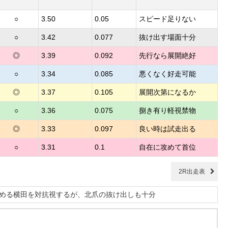
○
3.50
0.05
スピード足りない
○
3.42
0.077
抜け出す場面十分
◎
3.39
0.092
先行なら展開絶好
○
3.34
0.085
悪くなく好走可能
◎
3.37
0.105
展開次第になるか
○
3.36
0.075
捌き有り軽視禁物
◎
3.33
0.097
良い時は試走出る
○
3.31
0.1
自在に攻めて首位
2R出走表
める横田を対抗視するが、北爪の抜け出しも十分