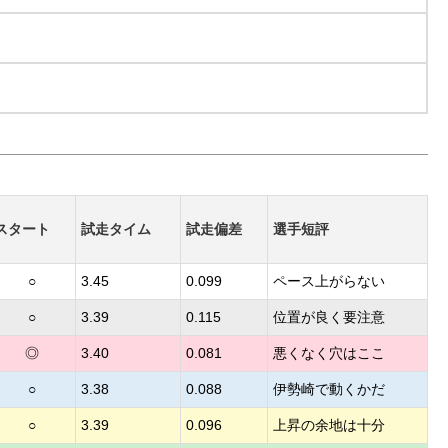
スタート
試走タイム
試走偏差
選手短評
○
3.45
0.099
ペース上がらない
○
3.39
0.115
位置が良く要注意
◎
3.40
0.081
悪くなく穴はここ
○
3.38
0.088
伊勢崎で動くかだ
○
3.39
0.096
上昇の余地は十分