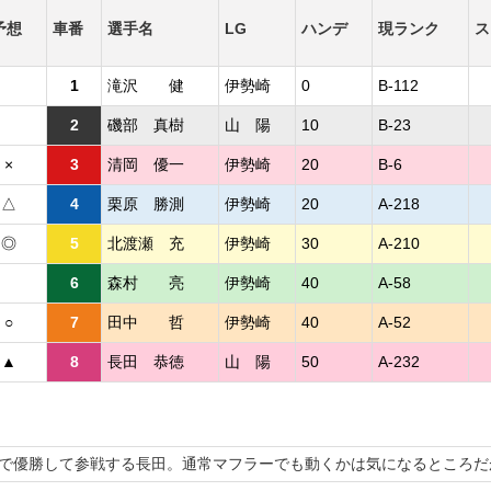
予想
車番
選手名
LG
ハンデ
現ランク
ス
1
滝沢 健
伊勢崎
0
B-112
2
磯部 真樹
山 陽
10
B-23
×
3
清岡 優一
伊勢崎
20
B-6
△
4
栗原 勝測
伊勢崎
20
A-218
◎
5
北渡瀬 充
伊勢崎
30
A-210
6
森村 亮
伊勢崎
40
A-58
○
7
田中 哲
伊勢崎
40
A-52
▲
8
長田 恭徳
山 陽
50
A-232
で優勝して参戦する長田。通常マフラーでも動くかは気になるところだ