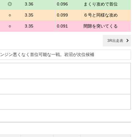
◎
3.36
0.096
まくり攻めで首位
○
3.35
0.099
６号と同様な攻め
○
3.35
0.091
間隙を突いてくる
3R出走表
エンジン悪くなく首位可能な一戦。岩沼が次位候補