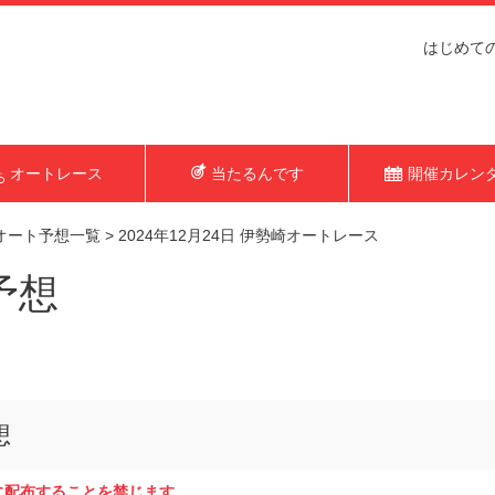
はじめて
オートレース
当たるんです
開催カレン
オート予想一覧
>
2024年12月24日 伊勢崎オートレース
予想
想
に配布することを禁じます。