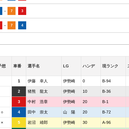
-
7
3
-
7
4
予想
車番
選手名
LG
ハンデ
現ランク
1
伊藤 幸人
伊勢崎
0
B-94
2
猪熊 龍太
伊勢崎
10
B-36
3
中村 浩章
伊勢崎
20
B-1
○
4
田中 崇太
山 陽
20
B-72
×
5
岩沼 靖郎
伊勢崎
30
A-96