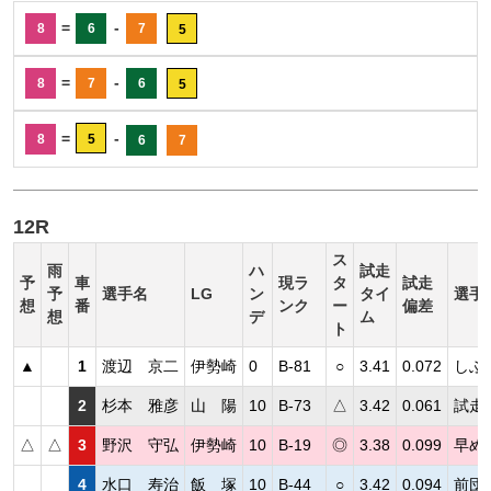
=
-
8
6
7
5
=
-
8
7
6
5
=
-
8
5
6
7
12R
ス
雨
ハ
試走
予
車
現ラ
タ
試走
予
選手名
LG
ン
タイ
選手
想
番
ンク
ー
偏差
想
デ
ム
ト
▲
1
渡辺 京二
伊勢崎
0
B-81
○
3.41
0.072
しぶ
2
杉本 雅彦
山 陽
10
B-73
△
3.42
0.061
試走
△
△
3
野沢 守弘
伊勢崎
10
B-19
◎
3.38
0.099
早め
4
水口 寿治
飯 塚
10
B-44
○
3.42
0.094
前団