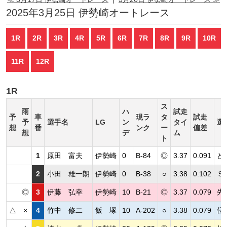
2025年3月25日 伊勢崎オートレース
1R
2R
3R
4R
5R
6R
7R
8R
9R
10R
11R
12R
1R
ス
雨
ハ
試走
予
車
現ラ
タ
試走
予
選手名
LG
ン
タイ
選
想
番
ンク
ー
偏差
想
デ
ム
ト
1
原田 富夫
伊勢崎
0
B-84
◎
3.37
0.091
ど
2
小田 雄一朗
伊勢崎
0
B-38
○
3.38
0.102
Ｓ
◎
3
伊藤 弘幸
伊勢崎
10
B-21
◎
3.37
0.079
先
△
×
4
竹中 修二
飯 塚
10
A-202
○
3.38
0.079
位