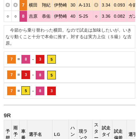
◎
◎
7
横田 翔紀
伊勢崎
30
A-131
◎
3.34
0.093
今節
○
○
8
吉原 恭佑
伊勢崎
40
S-25
○
3.36
0.082
ガン
今節から乗り替わった横田。なので試走は加味したいが、いき
なり動くこと十分で本命に推す。対するは実力上位（Ｓ級）な吉
原。
=
-
7
8
3
5
=
-
7
3
8
5
=
-
7
5
8
3
9R
ス
雨
ハ
試走
予
車
現ラ
タ
試走
予
選手名
LG
ン
タイ
選手
想
番
ンク
ー
偏差