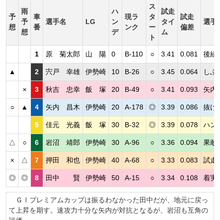
ス
雨
ハ
試走
予
車
現ラ
タ
試走
予
選手名
LG
ン
タイ
選手
想
番
ンク
ー
偏差
想
デ
ム
ト
1
原 菊太郎
山 陽
0
B-110
○
3.41
0.081
後続
▲
2
宍戸 幸雄
伊勢崎
10
B-26
○
3.45
0.064
しぶ
×
3
秋吉 忠幸
飯 塚
20
B-49
○
3.41
0.093
矢内
○
▲
4
矢内 昌木
伊勢崎
20
A-178
◎
3.39
0.086
抜け
5
佳元 光義
飯 塚
30
B-32
◎
3.39
0.078
ハン
△
○
6
岩沼 靖郎
伊勢崎
30
A-96
○
3.36
0.094
果敢
×
△
7
押田 和也
伊勢崎
40
A-68
○
3.33
0.083
試走
◎
◎
8
田中 賢
伊勢崎
50
A-15
○
3.34
0.108
着実
ＧⅠプレミアムカップは振るわなかった田中だが、地元に戻っ
て上昇を期す。速攻力十分な矢内が対抗となるが、岩沼も互角の