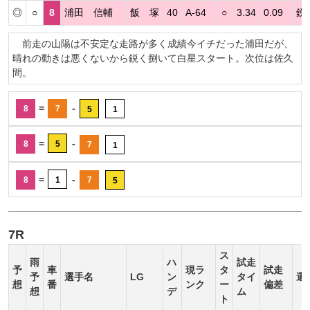
◎
○
8
浦田 信輔
飯 塚
40
A-64
○
3.34
0.09
鋭
前走の山陽は不安定な走路が多く成績今イチだった浦田だが、
晴れの動きは悪くないから鋭く捌いて白星スタート。次位は佐久
間。
=
-
8
7
5
1
=
-
8
5
7
1
=
-
8
1
7
5
7R
ス
雨
ハ
試走
予
車
現ラ
タ
試走
予
選手名
LG
ン
タイ
選
想
番
ンク
ー
偏差
想
デ
ム
ト