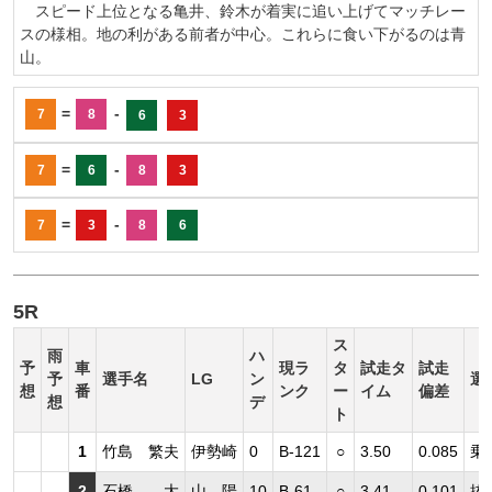
スピード上位となる亀井、鈴木が着実に追い上げてマッチレー
スの様相。地の利がある前者が中心。これらに食い下がるのは青
山。
=
-
7
8
6
3
=
-
7
6
8
3
=
-
7
3
8
6
5R
ス
雨
ハ
予
車
現ラ
タ
試走タ
試走
予
選手名
LG
ン
選
想
番
ンク
ー
イム
偏差
想
デ
ト
1
竹島 繁夫
伊勢崎
0
B-121
○
3.50
0.085
乗
2
石橋 大
山 陽
10
B-61
○
3.41
0.101
抜