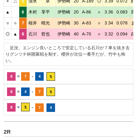
×
△
5
清水 卓
伊勢崎
20
A-189
◎
3.39
0.072
好
▲
6
木村 享平
伊勢崎
20
A-86
○
3.36
0.083
良
○
○
7
桜井 晴光
伊勢崎
30
A-83
○
3.34
0.078
ま
◎
▲
8
石川 哲也
伊勢崎
40
A-70
○
3.32
0.094
自
近況、エンジン良いところで安定している石川が７車を抜き去
りグンツチ杯開幕戦を制す。櫻井が次位一番手だが、竹中も怖
い。
=
-
8
7
4
5
=
-
8
4
7
5
=
-
8
5
7
4
2R