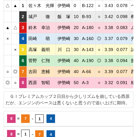
△
▲
1
佐々木 光輝
伊勢崎
0
B-122
○
3.43
0.078
ペ
2
城戸 徹
飯 塚
10
B-93
○
3.42
0.098
機
▲
△
3
鈴木 幸治
伊勢崎
20
A-180
○
3.38
0.083
ム
×
4
田崎 萌
伊勢崎
30
A-160
◎
3.37
0.079
先
×
5
高塚 義明
川 口
30
A-143
○
3.39
0.077
試
6
菅野 仁翔
伊勢崎
40
A-190
◎
3.38
0.094
捌
○
◎
7
吉田 恵輔
伊勢崎
40
A-66
○
3.39
0.077
西
◎
○
8
西原 智昭
伊勢崎
50
A-3
○
3.32
0.091
格
ＧⅠプレミアムカップ２日目から少しリズムを崩している西原
だが、エンジンのベースは悪くないと思うので追い上げに期待。
=
-
8
7
4
1
=
-
8
1
7
4