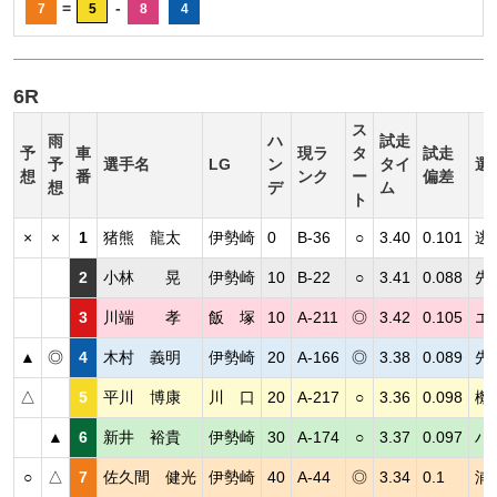
=
-
7
5
8
4
6R
ス
雨
ハ
試走
予
車
現ラ
タ
試走
予
選手名
LG
ン
タイ
選
想
番
ンク
ー
偏差
想
デ
ム
ト
×
×
1
猪熊 龍太
伊勢崎
0
B-36
○
3.40
0.101
逃
2
小林 晃
伊勢崎
10
B-22
○
3.41
0.088
先
3
川端 孝
飯 塚
10
A-211
◎
3.42
0.105
エ
▲
◎
4
木村 義明
伊勢崎
20
A-166
◎
3.38
0.089
先
△
5
平川 博康
川 口
20
A-217
○
3.36
0.098
機
▲
6
新井 裕貴
伊勢崎
30
A-174
○
3.37
0.097
ハ
○
△
7
佐久間 健光
伊勢崎
40
A-44
◎
3.34
0.1
浦