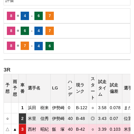
評価
=
-
8
4
6
7
=
-
8
6
4
7
=
-
8
7
4
6
3R
ス
雨
ハ
試走
予
車
現ラ
タ
試走
予
選手名
LG
ン
タイ
選手
想
番
ンク
ー
偏差
想
デ
ム
ト
1
浜田 樹来
伊勢崎
0
B-122
○
3.58
0.078
まだ
○
2
米里 信秀
伊勢崎
40
B-48
◎
3.43
0.07
位置
△
▲
3
西村 昭紀
飯 塚
40
B-42
○
3.39
0.103
米里