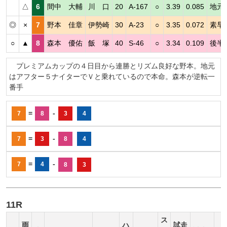
△
6
間中 大輔
川 口
20
A-167
○
3.39
0.085
地元
◎
×
7
野本 佳章
伊勢崎
30
A-23
○
3.35
0.072
素早
○
▲
8
森本 優佑
飯 塚
40
S-46
○
3.34
0.109
後半
プレミアムカップの４日目から連勝とリズム良好な野本。地元
はアフター５ナイターでＶと乗れているので本命。森本が逆転一
番手
=
-
7
8
3
4
=
-
7
3
8
4
=
-
7
4
8
3
11R
ス
雨
ハ
試走