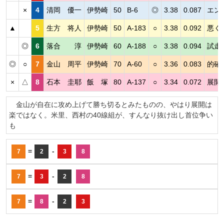
×
4
清岡 優一
伊勢崎
50
B-6
◎
3.38
0.087
エン
▲
5
生方 将人
伊勢崎
50
A-183
○
3.38
0.092
悪く
◎
6
落合 淳
伊勢崎
60
A-188
○
3.38
0.094
試走
◎
○
7
金山 周平
伊勢崎
70
A-60
○
3.36
0.083
的確
×
△
8
石本 圭耶
飯 塚
80
A-137
○
3.34
0.072
展開
金山が自在に攻め上げて勝ち切るとみたものの、やはり展開は
楽ではなく。米里、西村の40線組が、すんなり抜け出し首位争い
も
=
-
7
2
3
8
=
-
7
3
2
8
=
-
7
8
2
3