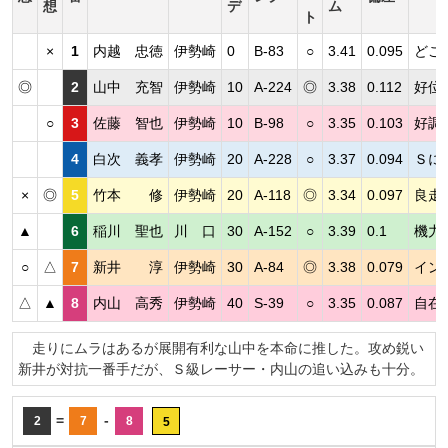
想
デ
ム
ト
×
1
内越 忠徳
伊勢崎
0
B-83
○
3.41
0.095
どこ
◎
2
山中 充智
伊勢崎
10
A-224
◎
3.38
0.112
好位
○
3
佐藤 智也
伊勢崎
10
B-98
○
3.35
0.103
好調
4
白次 義孝
伊勢崎
20
A-228
○
3.37
0.094
Ｓに
×
◎
5
竹本 修
伊勢崎
20
A-118
◎
3.34
0.097
良走
▲
6
稲川 聖也
川 口
30
A-152
○
3.39
0.1
機力
○
△
7
新井 淳
伊勢崎
30
A-84
◎
3.38
0.079
イン
△
▲
8
内山 高秀
伊勢崎
40
S-39
○
3.35
0.087
自在
走りにムラはあるが展開有利な山中を本命に推した。攻め鋭い
新井が対抗一番手だが、Ｓ級レーサー・内山の追い込みも十分。
=
-
2
7
8
5