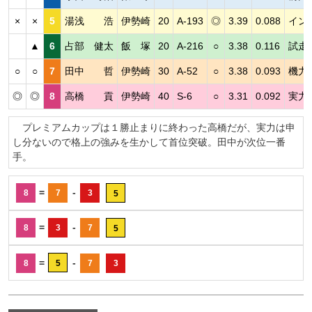
×
×
5
湯浅 浩
伊勢崎
20
A-193
◎
3.39
0.088
イン
▲
6
占部 健太
飯 塚
20
A-216
○
3.38
0.116
試走
○
○
7
田中 哲
伊勢崎
30
A-52
○
3.38
0.093
機力
◎
◎
8
高橋 貢
伊勢崎
40
S-6
○
3.31
0.092
実力
プレミアムカップは１勝止まりに終わった高橋だが、実力は申
し分ないので格上の強みを生かして首位突破。田中が次位一番
手。
=
-
8
7
3
5
=
-
8
3
7
5
=
-
8
5
7
3