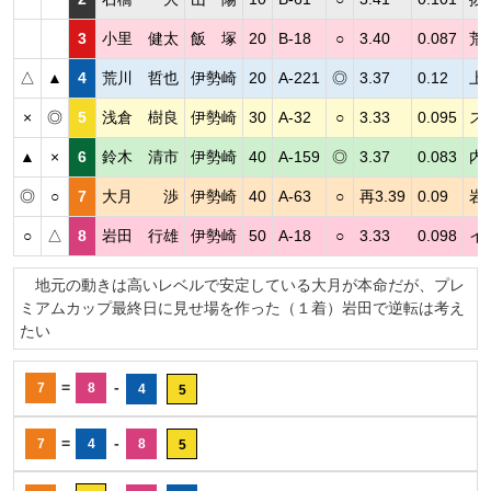
3
小里 健太
飯 塚
20
B-18
○
3.40
0.087
荒
△
▲
4
荒川 哲也
伊勢崎
20
A-221
◎
3.37
0.12
上
×
◎
5
浅倉 樹良
伊勢崎
30
A-32
○
3.33
0.095
ス
▲
×
6
鈴木 清市
伊勢崎
40
A-159
◎
3.37
0.083
内
◎
○
7
大月 渉
伊勢崎
40
A-63
○
再3.39
0.09
岩
○
△
8
岩田 行雄
伊勢崎
50
A-18
○
3.33
0.098
イ
地元の動きは高いレベルで安定している大月が本命だが、プレ
ミアムカップ最終日に見せ場を作った（１着）岩田で逆転は考え
たい
=
-
7
8
4
5
=
-
7
4
8
5