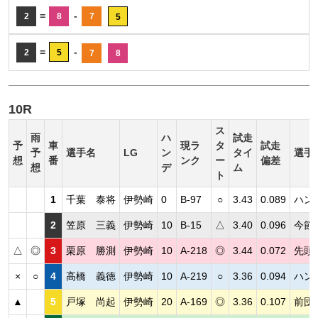
=
-
2
8
7
5
=
-
2
5
7
8
10R
ス
雨
ハ
試走
予
車
現ラ
タ
試走
予
選手名
LG
ン
タイ
選手
想
番
ンク
ー
偏差
想
デ
ム
ト
1
千葉 泰将
伊勢崎
0
B-97
○
3.43
0.089
ハン
2
笠原 三義
伊勢崎
10
B-15
△
3.40
0.096
今節
△
◎
3
栗原 勝測
伊勢崎
10
A-218
◎
3.44
0.072
先頭
×
○
4
高橋 義徳
伊勢崎
10
A-219
○
3.36
0.094
ハン
▲
5
戸塚 尚起
伊勢崎
20
A-169
◎
3.36
0.107
前団