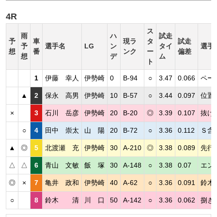
4R
ス
雨
ハ
試走
予
車
現ラ
タ
試走
予
選手名
LG
ン
タイ
選手
想
番
ンク
ー
偏差
想
デ
ム
ト
1
伊藤 幸人
伊勢崎
0
B-94
○
3.47
0.066
ペー
▲
2
保永 高男
伊勢崎
10
B-57
○
3.44
0.097
位置
×
3
石川 岳彦
伊勢崎
20
B-20
◎
3.39
0.107
抜け
○
4
田中 崇太
山 陽
20
B-72
○
3.36
0.112
Ｓ含
▲
◎
5
北渡瀬 充
伊勢崎
30
A-210
◎
3.38
0.089
先行
△
△
6
青山 文敏
飯 塚
30
A-148
○
3.38
0.07
エン
◎
×
7
亀井 政和
伊勢崎
40
A-62
○
3.36
0.091
鈴木
○
8
鈴木 清
川 口
50
A-142
○
3.36
0.062
捌き