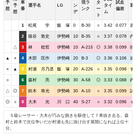
予
車
現ラ
タ
試走
予
選手名
LG
ン
タイ
選
想
番
ンク
ー
偏差
想
デ
ム
ト
1
松尾 学
飯 塚
0
B-30
○
3.42
0.077
逃
2
猿谷 敦史
伊勢崎
10
B-35
○
3.37
0.078
内
△
3
林 稔哲
伊勢崎
10
A-215
◎
3.38
0.099
抜
▲
×
4
木部 匡作
伊勢崎
20
B-3
◎
3.36
0.106
速
×
▲
5
村瀬 月乃丞
飯 塚
20
A-226
○
3.35
0.098
す
○
6
森村 亮
伊勢崎
30
A-58
◎
3.33
0.088
内
△
◎
7
鈴木 将光
伊勢崎
30
A-10
○
3.35
0.099
試
◎
○
8
大木 光
川 口
40
S-27
○
3.32
0.096
イ
Ｓ級レーサー・大木が巧みな捌きを駆使して７車抜き去る。森
村と鈴木で次位争いだが村瀬も先に抜け出す展開になれば上位十
分。