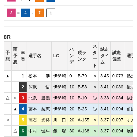
=
-
8
4
7
1
8R
ス
雨
ハ
試走
予
車
現ラ
タ
試走
予
選手名
LG
ン
タイ
選手
想
番
ンク
ー
偏差
想
デ
ム
ト
▲
1
松本 渉
伊勢崎
0
B-79
○
3.45
0.073
熱走
2
深沢 悟
伊勢崎
10
B-58
○
3.41
0.086
後手
△
×
3
北爪 勝義
伊勢崎
10
B-10
◎
3.38
0.084
抜け
▲
4
藤本 梨恵
伊勢崎
20
B-25
◎
3.41
0.094
前団
×
5
高石 光将
川 口
20
A-155
○
3.37
0.097
すん
△
6
中村 颯斗
飯 塚
30
A-168
○
3.37
0.094
展開