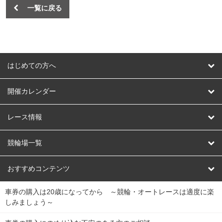
一覧に戻る
はじめての方へ
はじめての方へ
開催カレンダー
競輪
レース情報
オートレース
レース予想
競輪場一覧
競輪くじ
レース結果
北日本
函館競輪場
青森競輪場
いわき平競輪場
おすすめコンテンツ
車券の購入は20歳になってから ～競輪・オートレースは適度に楽
Dokanto!
キャリーオーバー一覧
関
競輪選手情報
弥彦競輪場
前橋競輪場
取手競輪場
宇都宮競輪場
しみましょう～
東
大宮競輪場
西武園競輪場
京王閣競輪場
立川競輪場
チャリロトプラザ
Perfecta Navi