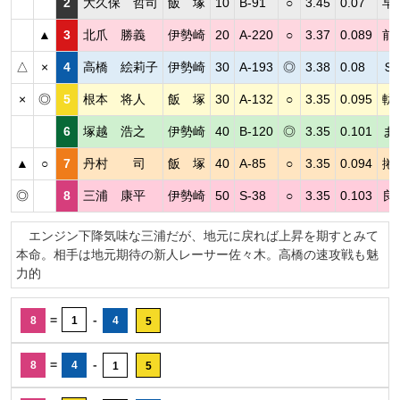
2
大久保 哲司
飯 塚
10
B-91
○
3.45
0.07
早
▲
3
北爪 勝義
伊勢崎
20
A-220
○
3.37
0.089
前
△
×
4
高橋 絵莉子
伊勢崎
30
A-193
◎
3.38
0.08
Ｓ
×
◎
5
根本 将人
飯 塚
30
A-132
○
3.35
0.095
軌
6
塚越 浩之
伊勢崎
40
B-120
◎
3.35
0.101
ま
▲
○
7
丹村 司
飯 塚
40
A-85
○
3.35
0.094
捲
◎
8
三浦 康平
伊勢崎
50
S-38
○
3.35
0.103
良
エンジン下降気味な三浦だが、地元に戻れば上昇を期すとみて
本命。相手は地元期待の新人レーサー佐々木。高橋の速攻戦も魅
力的
=
-
8
1
4
5
=
-
8
4
1
5