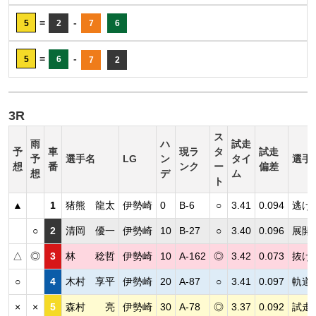
=
-
5
2
7
6
=
-
5
6
7
2
3R
ス
雨
ハ
試走
予
車
現ラ
タ
試走
予
選手名
LG
ン
タイ
選手
想
番
ンク
ー
偏差
想
デ
ム
ト
▲
1
猪熊 龍太
伊勢崎
0
B-6
○
3.41
0.094
逃げ
○
2
清岡 優一
伊勢崎
10
B-27
○
3.40
0.096
展開
△
◎
3
林 稔哲
伊勢崎
10
A-162
◎
3.42
0.073
抜け
○
4
木村 享平
伊勢崎
20
A-87
○
3.41
0.097
軌道
×
×
5
森村 亮
伊勢崎
30
A-78
◎
3.37
0.092
試走