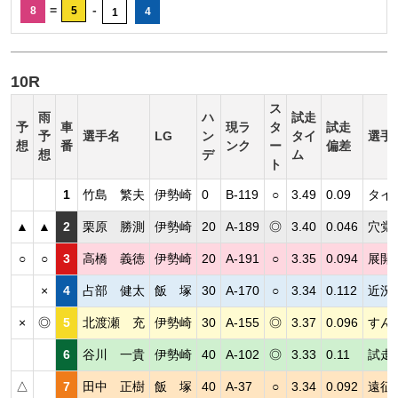
=
-
8
5
4
1
10R
ス
雨
ハ
試走
予
車
現ラ
タ
試走
予
選手名
LG
ン
タイ
選手
想
番
ンク
ー
偏差
想
デ
ム
ト
1
竹島 繁夫
伊勢崎
0
B-119
○
3.49
0.09
タイ
▲
▲
2
栗原 勝測
伊勢崎
20
A-189
◎
3.40
0.046
穴党
○
○
3
高橋 義徳
伊勢崎
20
A-191
○
3.35
0.094
展開
×
4
占部 健太
飯 塚
30
A-170
○
3.34
0.112
近況
×
◎
5
北渡瀬 充
伊勢崎
30
A-155
◎
3.37
0.096
すん
6
谷川 一貴
伊勢崎
40
A-102
◎
3.33
0.11
試走
△
7
田中 正樹
飯 塚
40
A-37
○
3.34
0.092
遠征