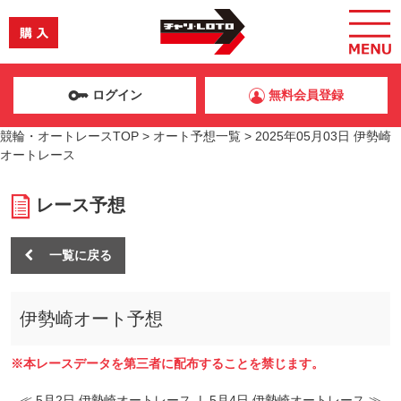
ログイン
無料会員登録
競輪・オートレースTOP
>
オート予想一覧
>
2025年05月03日 伊勢崎
オートレース
レース予想
一覧に戻る
伊勢崎オート予想
※本レースデータを第三者に配布することを禁じます。
≪ 5月2日 伊勢崎オートレース
|
5月4日 伊勢崎オートレース ≫