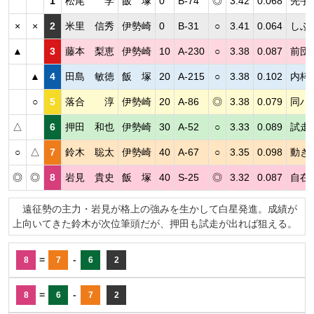
1
松尾 学
飯 塚
0
B-74
◎
3.42
0.068
先手
×
×
2
米里 信秀
伊勢崎
0
B-31
○
3.41
0.064
しぶ
▲
3
藤本 梨恵
伊勢崎
10
A-230
○
3.38
0.087
前団
▲
4
田島 敏徳
飯 塚
20
A-215
○
3.38
0.102
内枠
○
5
落合 淳
伊勢崎
20
A-86
◎
3.38
0.079
同ハ
△
6
押田 和也
伊勢崎
30
A-52
○
3.33
0.089
試走
○
△
7
鈴木 聡太
伊勢崎
40
A-67
○
3.35
0.098
動き
◎
◎
8
岩見 貴史
飯 塚
40
S-25
◎
3.32
0.087
自在
遠征勢の主力・岩見が格上の強みを生かして白星発進。成績が
上向いてきた鈴木が次位筆頭だが、押田も試走が出れば狙える。
=
-
8
7
6
2
=
-
8
6
7
2