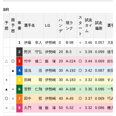
8R
ス
雨
ハ
試走
予
車
現ラ
タ
試走
予
選手名
LG
ン
タイ
選手
想
番
ンク
ー
偏差
想
デ
ム
ト
1
伊藤 幸人
伊勢崎
0
B-98
○
3.46
0.057
大敗
2
野沢 守弘
伊勢崎
20
B-3
○
3.39
0.099
後手
△
◎
3
竹中 修二
飯 塚
20
A-224
◎
3.44
0.069
好位
▲
4
湯浅 浩
伊勢崎
30
A-192
◎
3.42
0.087
前団
×
5
田崎 萌
伊勢崎
30
A-183
○
3.32
0.088
すん
▲
×
6
菅野 仁翔
伊勢崎
40
A-108
○
3.35
0.095
一撃
◎
○
7
田中 哲
伊勢崎
40
A-45
◎
3.37
0.069
巧み
○
△
8
久門 徹
飯 塚
50
S-32
○
3.32
0.086
機力