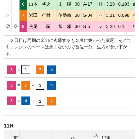
6
山本 将之
山 陽
30
A-17
◎
3.29
0.103
前
△
7
岩田 行雄
伊勢崎
30
S-34
△
3.31
0.098
ベ
◎
◎
8
荒尾 聡
飯 塚
30
S-5
○
3.28
0.1
格
２日目は同期の金山に肉薄するも２着に終わった荒尾。それで
もエンジンのベースは悪くないので首位十分。生方が食い下が
る。
=
-
8
1
7
4
=
-
8
7
4
1
=
-
8
4
7
1
11R
ス
雨
ハ
試走