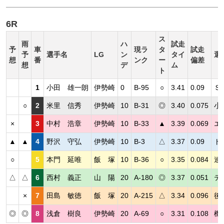
6R
ス
雨
ハ
試走
予
車
現ラ
タ
試走
予
選手名
LG
ン
タイ
選
想
番
ンク
ー
偏差
想
デ
ム
ト
1
小田 雄一朗
伊勢崎
0
B-95
○
3.41
0.09
Ｓ
○
2
米里 信秀
伊勢崎
10
B-31
◎
3.40
0.075
小
×
3
中村 浩章
伊勢崎
10
B-33
▲
3.39
0.069
エ
▲
▲
4
野沢 守弘
伊勢崎
10
B-3
△
3.37
0.09
ト
○
5
本門 延唯
飯 塚
10
B-36
○
3.35
0.084
連
△
△
6
西村 義正
山 陽
20
A-180
◎
3.37
0.051
テ
×
7
田島 敏徳
飯 塚
20
A-215
△
3.34
0.096
後
◎
◎
8
浅倉 樹良
伊勢崎
20
A-69
○
3.31
0.108
機