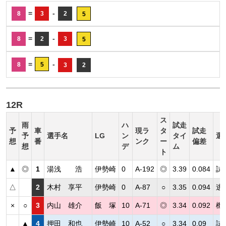
=
-
8
3
2
5
=
-
8
2
3
5
=
-
8
5
3
2
12R
ス
雨
ハ
試走
予
車
現ラ
タ
試走
予
選手名
LG
ン
タイ
選
想
番
ンク
ー
偏差
想
デ
ム
ト
▲
◎
1
湯浅 浩
伊勢崎
0
A-192
◎
3.39
0.084
試
△
2
木村 享平
伊勢崎
0
A-87
○
3.35
0.094
逃
×
○
3
内山 雄介
飯 塚
10
A-71
◎
3.34
0.092
機
▲
4
押田 和也
伊勢崎
10
A-52
○
3.34
0.09
試