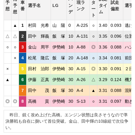
予
車
現ラ
タ
試走
予
選手名
LG
ン
タイ
選手
想
番
ンク
ー
偏差
想
デ
ム
ト
▲
1
村田 光希
山 陽
0
A-225
○
3.40
0.093
逃げ
△
△
2
田中 輝義
飯 塚
10
A-131
○
3.35
0.096
位置
○
○
3
金山 周平
伊勢崎
10
A-88
◎
3.36
0.088
ハン
×
4
松尾 隆広
飯 塚
20
A-148
○
3.34
0.081
前団
×
5
田村 治郎
伊勢崎
30
A-15
◎
3.30
0.091
２日
▲
6
伊藤 正真
伊勢崎
30
A-26
△
3.29
0.124
機力
7
田中 茂
飯 塚
30
A-4
▲
3.31
0.088
混戦
◎
◎
8
高橋 貢
伊勢崎
30
S-13
○
3.31
0.097
動き
昨日、鋭く攻め上げた高橋。エンジン状態は良さそうなので準
決勝戦も自在に捌いて首位突破。金山、田中輝の10線組で次位争
い。