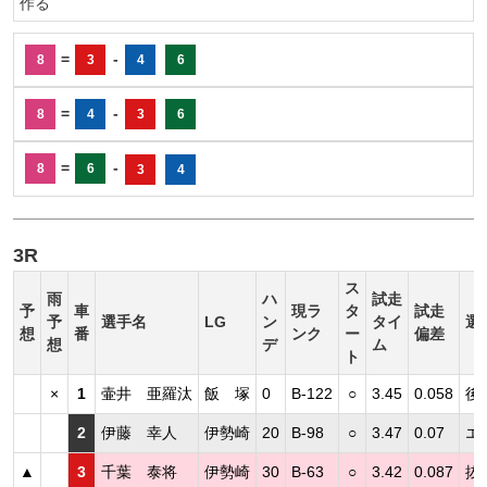
作る
=
-
8
3
4
6
=
-
8
4
3
6
=
-
8
6
3
4
3R
ス
雨
ハ
試走
予
車
現ラ
タ
試走
予
選手名
LG
ン
タイ
選
想
番
ンク
ー
偏差
想
デ
ム
ト
×
1
壷井 亜羅汰
飯 塚
0
B-122
○
3.45
0.058
後
2
伊藤 幸人
伊勢崎
20
B-98
○
3.47
0.07
エ
▲
3
千葉 泰将
伊勢崎
30
B-63
○
3.42
0.087
抜