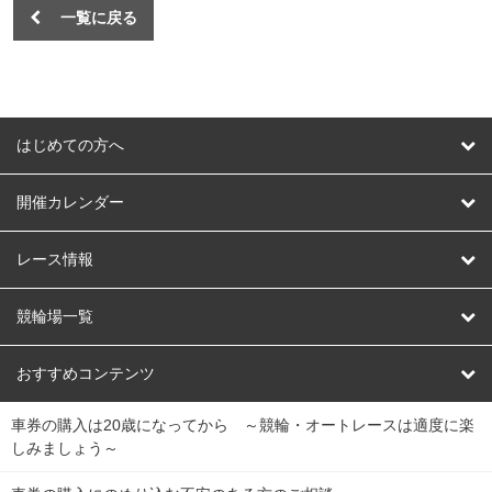
一覧に戻る
はじめての方へ
はじめての方へ
開催カレンダー
競輪
レース情報
オートレース
レース予想
競輪場一覧
競輪くじ
レース結果
北日本
函館競輪場
青森競輪場
いわき平競輪場
おすすめコンテンツ
車券の購入は20歳になってから ～競輪・オートレースは適度に楽
Dokanto!
キャリーオーバー一覧
関
競輪選手情報
弥彦競輪場
前橋競輪場
取手競輪場
宇都宮競輪場
しみましょう～
東
大宮競輪場
西武園競輪場
京王閣競輪場
立川競輪場
チャリロトプラザ
Perfecta Navi