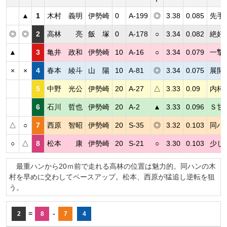
▲
1
木村 義明
伊勢崎
0
A-199
◎
3.38
0.085
先手
◎
◎
2
高林 亮
飯 塚
0
A-178
○
3.34
0.082
絶好
▲
3
亀井 政和
伊勢崎
10
A-16
○
3.34
0.079
一撃
×
×
4
春本 綾斗
山 陽
10
A-81
◎
3.34
0.075
展開
5
中野 光公
伊勢崎
20
A-27
△
3.33
0.09
内枠
6
石川 哲也
伊勢崎
20
A-2
▲
3.33
0.096
Ｓ甘
△
○
7
西原 智昭
伊勢崎
20
S-35
◎
3.32
0.103
同ハ
○
△
8
松本 康
伊勢崎
20
S-21
○
3.30
0.103
少し
最重ハンから20ｍ前で走れる高林の位置は魅力的。同ハンの木
村を早めに交わしてペースアップ。松本、西原が猛追し逆転を狙
う。
=
-
2
8
7
4