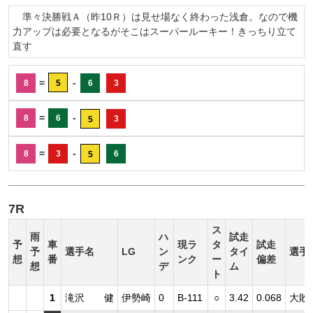
準々決勝戦Ａ（昨10Ｒ）は見せ場なく終わった浅倉。なので機
力アップは必要となるがそこはスーパールーキー！きっちり立て
直す
=
-
8
5
6
3
=
-
8
6
3
5
=
-
8
3
6
5
7R
ス
雨
ハ
試走
予
車
現ラ
タ
試走
予
選手名
LG
ン
タイ
選手
想
番
ンク
ー
偏差
想
デ
ム
ト
1
滝沢 健
伊勢崎
0
B-111
○
3.42
0.068
大敗