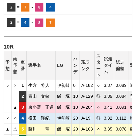
=
-
2
7
8
4
=
-
2
4
8
7
10R
ス
雨
ハ
試走
予
車
現ラ
タ
試走
予
選手名
LG
ン
タイ
選
想
番
ンク
ー
偏差
想
デ
ム
ト
○
×
1
生方 将人
伊勢崎
0
A-182
○
3.37
0.089
逃
2
青山 文敏
飯 塚
10
A-129
◎
3.35
0.084
早
▲
3
東小野 正道
飯 塚
10
A-204
○
3.41
0.091
好
×
○
4
横田 翔紀
伊勢崎
20
A-19
◎
3.32
0.112
昨
▲
△
5
藤川 竜
飯 塚
20
A-103
○
3.35
0.078
動