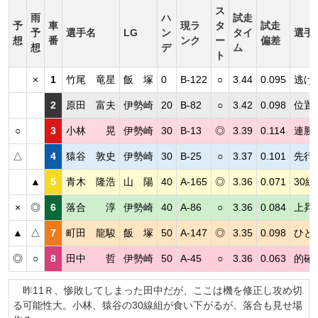
ス
雨
ハ
試走
予
車
現ラ
タ
試走
予
選手名
LG
ン
タイ
選手
想
番
ンク
ー
偏差
想
デ
ム
ト
×
1
竹尾 竜星
飯 塚
0
B-122
○
3.44
0.095
逃げ
2
原田 富夫
伊勢崎
20
B-82
○
3.42
0.098
位置
○
3
小林 晃
伊勢崎
30
B-13
◎
3.39
0.114
連勝
△
4
猿谷 敦史
伊勢崎
30
B-25
○
3.37
0.101
先行
▲
5
青木 隆浩
山 陽
40
A-165
◎
3.36
0.071
30
×
◎
6
落合 淳
伊勢崎
40
A-86
○
3.36
0.084
上昇
▲
△
7
町田 龍駿
飯 塚
50
A-147
◎
3.35
0.098
ひと
◎
○
8
田中 哲
伊勢崎
50
A-45
○
3.36
0.063
的確
昨11Ｒ、惨敗してしまった田中だが、ここは機を修正し攻め切
る可能性大。小林、猿谷の30線組が食い下がるが、落合も見せ場