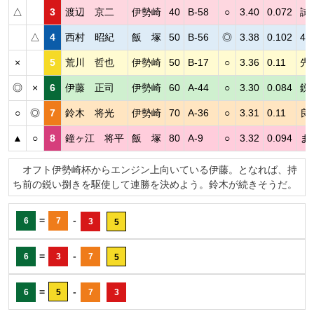
△
3
渡辺 京二
伊勢崎
40
B-58
○
3.40
0.072
試
△
4
西村 昭紀
飯 塚
50
B-56
◎
3.38
0.102
4
×
5
荒川 哲也
伊勢崎
50
B-17
○
3.36
0.11
先
◎
×
6
伊藤 正司
伊勢崎
60
A-44
○
3.30
0.084
鋭
○
◎
7
鈴木 将光
伊勢崎
70
A-36
○
3.31
0.11
良
▲
○
8
鐘ヶ江 将平
飯 塚
80
A-9
○
3.32
0.094
ま
オフト伊勢崎杯からエンジン上向いている伊藤。となれば、持
ち前の鋭い捌きを駆使して連勝を決めよう。鈴木が続きそうだ。
=
-
6
7
3
5
=
-
6
3
7
5
=
-
6
5
7
3