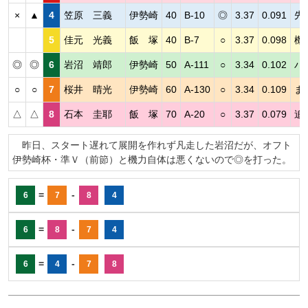
×
▲
4
笠原 三義
伊勢崎
40
B-10
◎
3.37
0.091
先
5
佳元 光義
飯 塚
40
B-7
○
3.37
0.098
機
◎
◎
6
岩沼 靖郎
伊勢崎
50
A-111
○
3.34
0.102
パ
○
○
7
桜井 晴光
伊勢崎
60
A-130
○
3.34
0.109
ま
△
△
8
石本 圭耶
飯 塚
70
A-20
○
3.37
0.079
追
昨日、スタート遅れて展開を作れず凡走した岩沼だが、オフト
伊勢崎杯・準Ｖ（前節）と機力自体は悪くないので◎を打った。
=
-
6
7
8
4
=
-
6
8
7
4
=
-
6
4
7
8