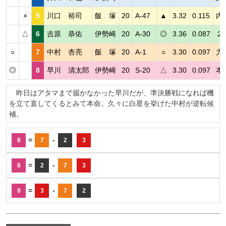
×
5
川口 裕司
飯 塚
20
A-47
▲
3.32
0.115
内
△
6
吉原 恭佑
伊勢崎
20
A-30
◎
3.36
0.087
２
○
7
中村 杏亮
飯 塚
20
A-1
○
3.30
0.097
力
◎
8
早川 清太郎
伊勢崎
20
S-20
△
3.30
0.097
本
昨日はアタマまで届かなかった早川だが、準決勝戦になれば機
を立て直してくるとみて本命。久々に白星を挙げた中村が逆転候
補。
=
-
8
7
2
3
=
-
8
2
7
3
=
-
8
3
7
2