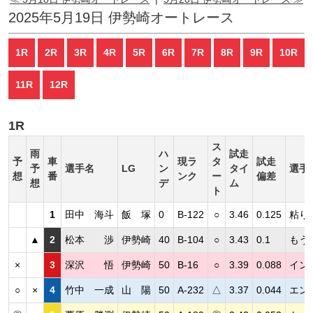
2025年5月19日 伊勢崎オートレース
1R
2R
3R
4R
5R
6R
7R
8R
9R
10R
11R
12R
1R
ス
雨
ハ
試走
予
車
現ラ
タ
試走
予
選手名
LG
ン
タイ
選手
想
番
ンク
ー
偏差
想
デ
ム
ト
1
田中 海斗
飯 塚
0
B-122
○
3.46
0.125
粘り
▲
2
松本 渉
伊勢崎
40
B-104
○
3.43
0.1
もう
×
3
深沢 悟
伊勢崎
50
B-16
○
3.39
0.088
イン
○
×
4
竹中 一成
山 陽
50
A-232
△
3.37
0.044
エン