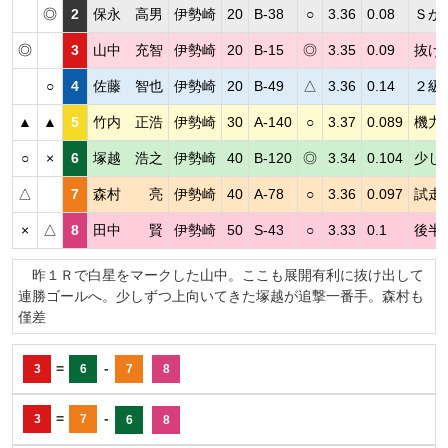
◎
2
保永 高男
伊勢崎
20
B-38
○
3.36
0.08
Ｓが
◎
3
山中 充智
伊勢崎
20
B-15
◎
3.35
0.09
抜け
○
4
佐藤 智也
伊勢崎
20
B-49
△
3.36
0.14
２級
▲
▲
5
竹内 正浩
伊勢崎
30
A-140
○
3.37
0.089
機力
○
×
6
塚越 浩之
伊勢崎
40
B-120
◎
3.34
0.104
少し
△
7
森村 亮
伊勢崎
40
A-78
○
3.36
0.097
試走
×
△
8
田中 賢
伊勢崎
50
S-43
○
3.33
0.1
後半
昨１Ｒで白星をマークした山中。ここも展開有利に抜け出して
連勝ゴールへ。少しずつ上向いてきた塚越が追撃一番手。森村も
僅差
=
-
3
6
7
8
=
-
3
7
6
8