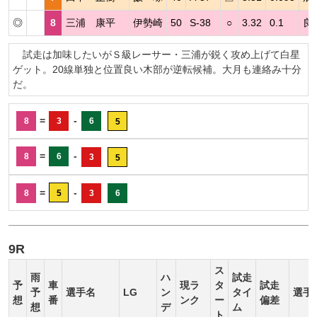
◎
8
三浦 康平
伊勢崎
50
S-38
○
3.32
0.1
良
試走は加味したいがＳ級レーサー・三浦が鋭く攻め上げて白星
ゲット。20線単独と位置良い木部が逆転候補。大月も連絡み十分
だ。
=
-
8
3
6
5
=
-
8
6
3
5
=
-
8
5
3
6
9R
ス
雨
ハ
試走
予
車
現ラ
タ
試走
予
選手名
LG
ン
タイ
選手
想
番
ンク
ー
偏差
想
デ
ム
ト