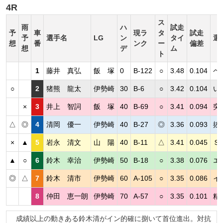
4R
ス
雨
ハ
試走
予
車
現ラ
タ
試走
予
選手名
LG
ン
タイ
選
想
番
ンク
ー
偏差
想
デ
ム
ト
1
藤井 真弘
飯 塚
0
B-122
○
3.48
0.104
ペ
○
2
猪熊 龍太
伊勢崎
30
B-6
○
3.42
0.104
い
×
3
井上 智詞
飯 塚
40
B-69
○
3.41
0.094
突
△
◎
4
清岡 優一
伊勢崎
40
B-27
◎
3.36
0.093
抜
×
▲
5
岩永 清文
山 陽
40
B-11
△
3.41
0.045
Ｓ
▲
○
6
鈴木 幸治
伊勢崎
50
B-18
○
3.38
0.076
エ
◎
△
7
鈴木 清市
伊勢崎
60
A-105
○
3.35
0.086
イ
8
仲田 恵一朗
伊勢崎
70
A-57
○
3.35
0.101
精
成績以上の動きある鈴木清がイン的確に捌いて首位進出。対抗