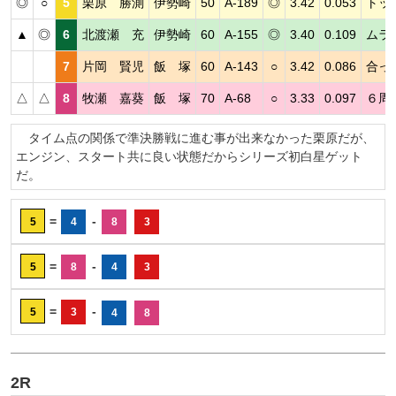
◎
○
5
栗原 勝測
伊勢崎
50
A-189
◎
3.42
0.053
トッ
▲
◎
6
北渡瀬 充
伊勢崎
60
A-155
◎
3.40
0.109
ムラ
7
片岡 賢児
飯 塚
60
A-143
○
3.42
0.086
合っ
△
△
8
牧瀬 嘉葵
飯 塚
70
A-68
○
3.33
0.097
６周
タイム点の関係で準決勝戦に進む事が出来なかった栗原だが、
エンジン、スタート共に良い状態だからシリーズ初白星ゲット
だ。
=
-
5
4
8
3
=
-
5
8
4
3
=
-
5
3
4
8
2R