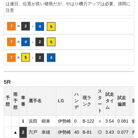
は連日、位置が良い猪熊だが、やはり機力アップは必要。清岡に
注意
=
-
7
2
4
5
=
-
7
4
2
5
=
-
7
5
2
4
5R
ス
雨
ハ
試走
予
車
現ラ
タ
試走
予
選手名
LG
ン
タイ
選
想
番
ンク
ー
偏差
想
デ
ム
ト
1
浜田 樹来
伊勢崎
0
B-122
○
3.54
0.081
惨
▲
2
宍戸 幸雄
伊勢崎
40
B-81
◎
3.43
0.077
先