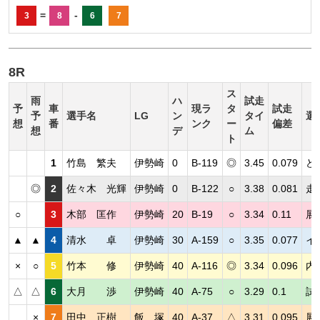
=
-
3
8
6
7
8R
ス
雨
ハ
試走
予
車
現ラ
タ
試走
予
選手名
LG
ン
タイ
選
想
番
ンク
ー
偏差
想
デ
ム
ト
1
竹島 繁夫
伊勢崎
0
B-119
◎
3.45
0.079
ど
◎
2
佐々木 光輝
伊勢崎
0
B-122
○
3.38
0.081
走
○
3
木部 匡作
伊勢崎
20
B-19
○
3.34
0.11
展
▲
▲
4
清水 卓
伊勢崎
30
A-159
○
3.35
0.077
イ
×
○
5
竹本 修
伊勢崎
40
A-116
◎
3.34
0.096
内
△
△
6
大月 渉
伊勢崎
40
A-75
○
3.29
0.1
試
×
7
田中 正樹
飯 塚
40
A-37
△
3.31
0.095
展